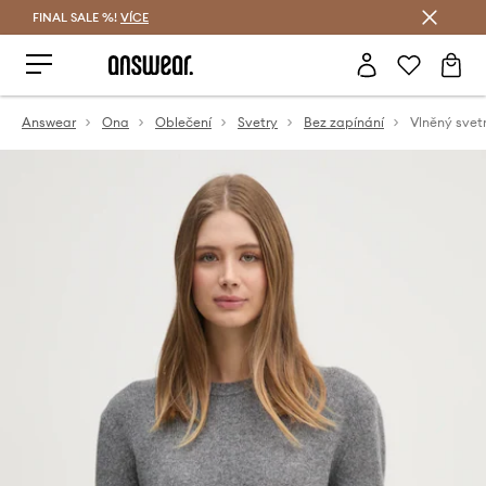
FINAL SALE %!
VÍCE
Ušetřete s Answear Club
Answear
Ona
Oblečení
Svetry
Bez zapínání