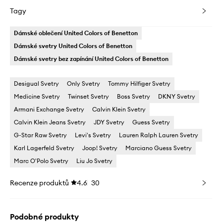
Tagy
Dámské oblečení United Colors of Benetton
Dámské svetry United Colors of Benetton
Dámské svetry bez zapínání United Colors of Benetton
Desigual Svetry
Only Svetry
Tommy Hilfiger Svetry
Medicine Svetry
Twinset Svetry
Boss Svetry
DKNY Svetry
Armani Exchange Svetry
Calvin Klein Svetry
Calvin Klein Jeans Svetry
JDY Svetry
Guess Svetry
G-Star Raw Svetry
Levi's Svetry
Lauren Ralph Lauren Svetry
Karl Lagerfeld Svetry
Joop! Svetry
Marciano Guess Svetry
Marc O'Polo Svetry
Liu Jo Svetry
Recenze produktů
4.6
30
Podobné produkty