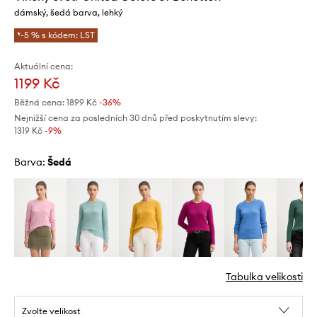
dámský, šedá barva, lehký
*-5 % s kódem: LST
Aktuální cena:
1199 Kč
Běžná cena:
1899 Kč
-36%
Nejnižší cena za posledních 30 dnů před poskytnutím slevy:
1319 Kč
 -9%
Barva:
šedá
Tabulka velikosti
Zvolte velikost