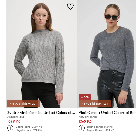
-13%
*-5 % s kódem: LST
*-5 % s kódem: LST
Svetr z vlněné směsi United Colors of Benetton
Vlněný svetr United Colors of Be
Aktuální cena:
Aktuální cena:
1699 Kč
1069 Kč
Běžná cena:
2599 Kč
Běžná cena:
1899 Kč
Nejnižší cena:
1799 Kč
Nejnižší cena:
1229 Kč