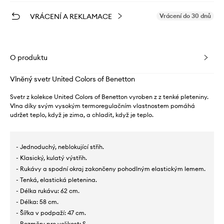
VRÁCENÍ A REKLAMACE
Vrácení do 30 dnů
O produktu
Vlněný svetr United Colors of Benetton
Svetr z kolekce United Colors of Benetton vyroben z z tenké pleteniny.
Vlna díky svým vysokým termoregulačním vlastnostem pomáhá
udržet teplo, když je zima, a chladit, když je teplo.
- Jednoduchý, neblokující střih.
- Klasický, kulatý výstřih.
- Rukávy a spodní okraj zakončeny pohodlným elastickým lemem.
- Tenká, elastická pletenina.
- Délka rukávu: 62 cm.
- Délka: 58 cm.
- Šířka v podpaží: 47 cm.
- Rozměry pro velikost: S.