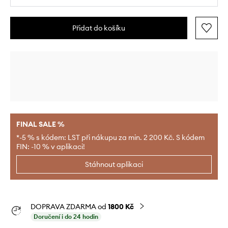
Přidat do košíku
FINAL SALE %
*-5 % s kódem: LST při nákupu za min. 2 200 Kč. S kódem
FIN: -10 % v aplikaci!
Stáhnout aplikaci
DOPRAVA ZDARMA od
1800 Kč
Doručení i do 24 hodin