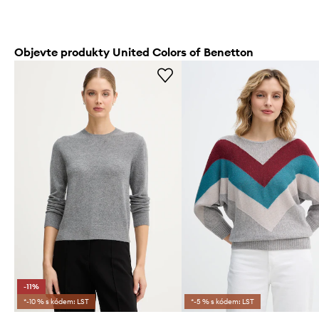
Objevte produkty United Colors of Benetton
-11%
*-10 % s kódem: LST
*-5 % s kódem: LST