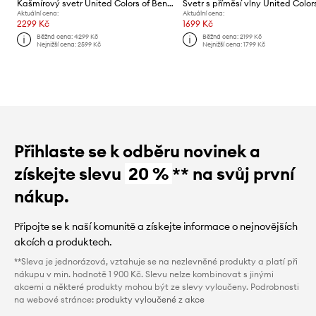
Kašmírový svetr United Colors of Benetton
Aktuální cena:
Aktuální cena:
2299 Kč
1699 Kč
Běžná cena:
4299 Kč
Běžná cena:
2199 Kč
Nejnižší cena:
2599 Kč
Nejnižší cena:
1799 Kč
Přihlaste se k odběru novinek a
získejte slevu
20 %
** na svůj první
nákup.
Připojte se k naší komunitě a získejte informace o nejnovějších
akcích a produktech.
**Sleva je jednorázová, vztahuje se na nezlevněné produkty a platí při
nákupu v min. hodnotě 1 900 Kč. Slevu nelze kombinovat s jinými
akcemi a některé produkty mohou být ze slevy vyloučeny. Podrobnosti
na webové stránce:
produkty vyloučené z akce