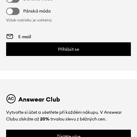
Pánská móda
Výběr nabídky je volitelný.
Přihlásit se
Answear Club
Vytvořte si účet a ušetřete při každém nákupu. V Answear
Clubu získáte až
20%
trvalou slevu z běžných cen.
Zjistěte více