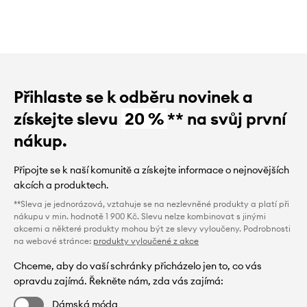
Přihlaste se k odběru novinek a
získejte slevu
20 %
** na svůj první
nákup.
Připojte se k naší komunitě a získejte informace o nejnovějších
akcích a produktech.
**Sleva je jednorázová, vztahuje se na nezlevněné produkty a platí při
nákupu v min. hodnotě 1 900 Kč. Slevu nelze kombinovat s jinými
akcemi a některé produkty mohou být ze slevy vyloučeny. Podrobnosti
na webové stránce:
produkty vyloučené z akce
Chceme, aby do vaší schránky přicházelo jen to, co vás
opravdu zajímá. Řekněte nám, zda vás zajímá:
Dámská móda