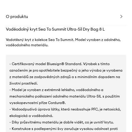
O produktu
Voděodolný kryt Sea To Summit Ultra-Sil Dry Bag 8 L
Vodotěsný kryt z kolekce Sea To Summit. Model vyroben z odolného, ​​
voděodolného materiálu.
- Certifikovaný model Bluesign® Standard. Výrobek s tímto
označením je pro spotřebitele bezpečný a jeho výroba je vyrobena
z materiálů ze zodpovědných zdrojů a s minimálním dopadem na
životní prostředí.
- Model je vyroben z extrémně lehkého, voděodolného a
mechanického poškození odolného materiálu Ultra-SIL s použitím
vysokopevnostní příze Cordura®.
- Vodoodpudivá úprava látky, která neobsahuje PFC, je netoxická,
ekologická a voděodolná.
- Díky průsvitnému materiálu je dobře vidět, co je uvnitř krytu.
- Konstrukce s podlepenými švy zaručuje vysokou odolnost proti