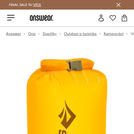
FINAL SALE %!
VÍCE
Ušetřete s Answear Club
Answear
Ona
Doplňky
Outdoor a turistika
Kempování