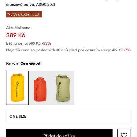
oranžová barva, ASG012021
*-5 % s kódem: LST
Aktuální cena:
389 Kč
Běžná cena:
589 Kč
-33%
Nejnižší cena za posledních 30 dnů před poskytnutím slevy:
419 Kč
 -7%
Barva:
oranžová
ONE SIZE
Přidat do košíku