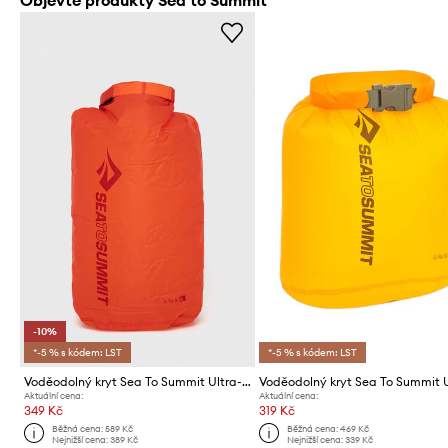
-10%
*-5 % s kódem: LST
*-5 % s kódem: LST
Voděodolný kryt Sea To Summit Ultra-Sil Dry Bag 8 L
Aktuální cena:
Aktuální cena:
349 Kč
319 Kč
Běžná cena:
589 Kč
Běžná cena:
469 Kč
Nejnižší cena:
389 Kč
Nejnižší cena:
339 Kč