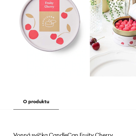
O produktu
Vonná svíčka CandleCan Fruity Cherry