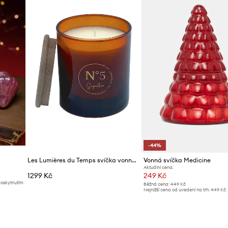
 blízkosti zdrojů tepla.
, větrání a větracích
i mezeru 10 cm.
noměrně.
-44%
Les Lumières du Temps svíčka vonná 290 g
Vonná svíčka Medicine
Aktuální cena:
1299 Kč
249 Kč
poskytnutím
Běžná cena:
449 Kč
Nejnižší cena od uvedení na trh:
449 Kč