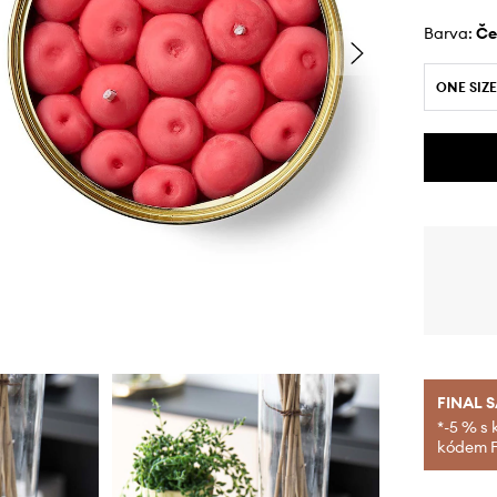
Barva:
č
ONE SIZE
FINAL 
*-5 % s 
kódem FI