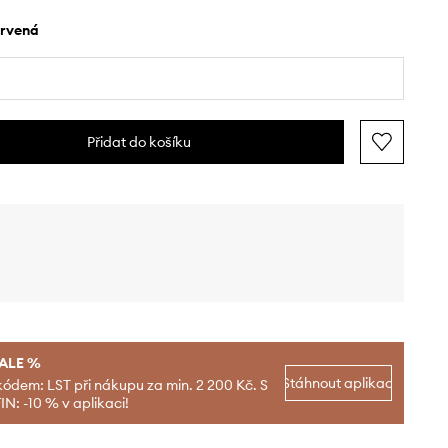
ervená
Přidat do košíku
SALE %
Stáhnout aplikaci
kódem: LST při nákupu za min. 2 200 Kč. S
N: -10 % v aplikaci!