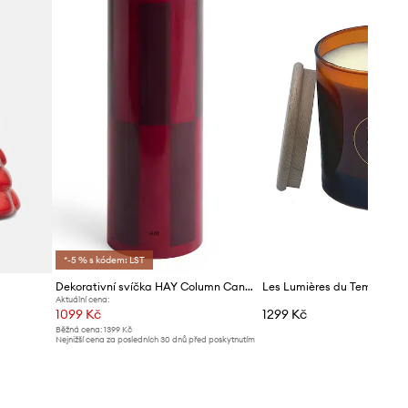
*-5 % s kódem: LST
Dekorativní svíčka HAY Column Candle 9 x 25 cm
Aktuální cena:
1099 Kč
1299 Kč
Běžná cena:
1399 Kč
Nejnižší cena za posledních 30 dnů před poskytnutím
slevy:
1199 Kč