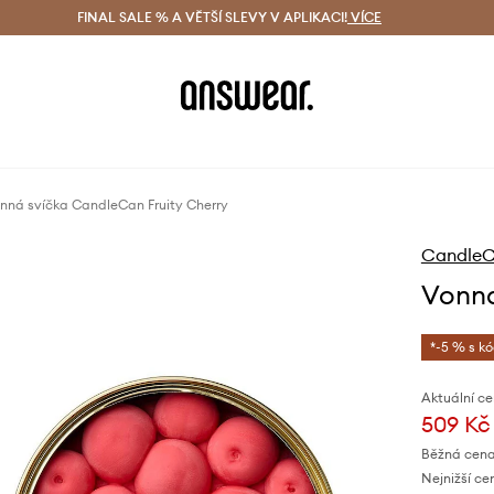
ácení zdarma (od 1800 Kč)
FINAL SALE % A VĚTŠÍ SLEVY V APLIKACI!
Doručení i do 24 h
VÍCE
Ušetřete s 
nná svíčka CandleCan Fruity Cherry
Candle
Vonná
*-5 % s k
Aktuální ce
509 Kč
Běžná cena
Nejnižší ce