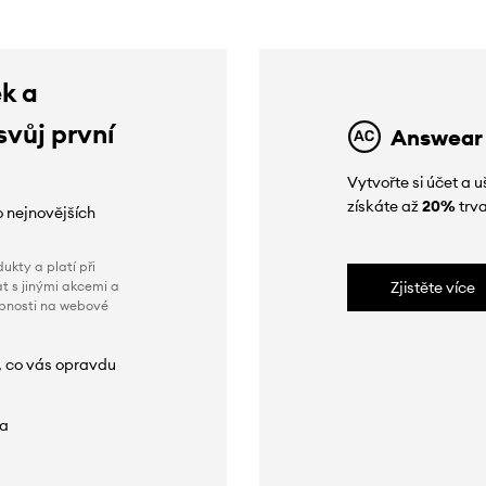
ek a
svůj první
Answear
Vytvořte si účet a
získáte až
20%
trva
o nejnovějších
ukty a platí při
t s jinými akcemi a
Zjistěte více
obnosti na webové
, co vás opravdu
da