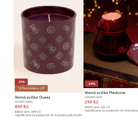
- Nepokládejte svíčku na místa vystavená průvanu nebo do
- Udržujte svíčku vždy v dostatečné vzdálenosti od textilií
otvorů.
- Pokud používáte více svíček najednou, nechte mezi nim
- Svíčka by měla být umístěna svisle, aby vosk hořel rov
- Před dalším zapálením počkejte, až vosk vychladne.
- Uhaste svíčku dříve, než úplně dohoří.
- Nezapomeňte vždy nechat alespoň 1 cm vosku.
-10%
-24%
*-5 % s kódem: LST
Vonná svíčka Medicine
Vonná svíčka Guess
Aktuální cena:
249 Kč
Aktuální cena:
849 Kč
Běžná cena:
329 Kč
Nejnižší cena za posledních 30 dnů před 
Běžná cena:
1899 Kč
slevy:
329 Kč
Nejnižší cena za posledních 30 dnů před poskytnutím
slevy:
949 Kč