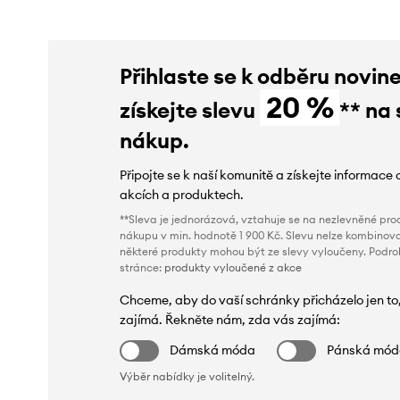
Přihlaste se k odběru novin
20 %
získejte slevu
** na 
nákup.
Připojte se k naší komunitě a získejte informace 
akcích a produktech.
**Sleva je jednorázová, vztahuje se na nezlevněné prod
nákupu v min. hodnotě 1 900 Kč. Slevu nelze kombinova
některé produkty mohou být ze slevy vyloučeny. Podr
stránce:
produkty vyloučené z akce
Chceme, aby do vaší schránky přicházelo jen to
zajímá. Řekněte nám, zda vás zajímá:
Dámská móda
Pánská mó
Výběr nabídky je volitelný.