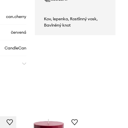
can.cherry
Kov, lepenka, Rostlinný vosk,
Bavlněný knot
červená
CandleCan