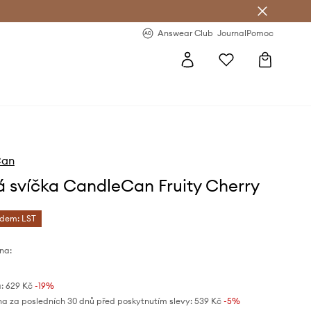
Answear Club
- 20 % na první objednávku
Answear Club
Journal
Pomoc
Can
 svíčka CandleCan Fruity Cherry
ódem: LST
na:
:
629 Kč
-19%
na za posledních 30 dnů před poskytnutím slevy:
539 Kč
 -5%