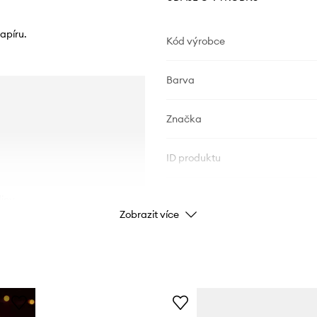
apíru.
Kód výrobce
Barva
Značka
ID produktu
iny.
Zobrazit více
o dosahu dětí nebo
tů.
te se topidlům a jiným
na vhodnou délku. Udržujte