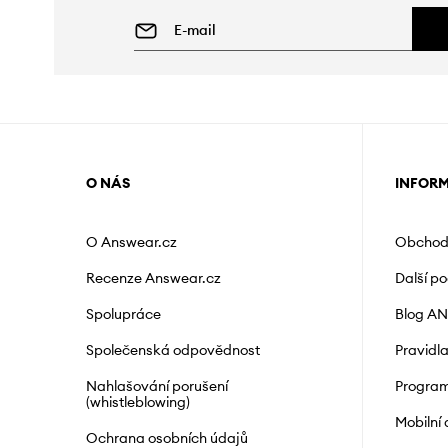
O NÁS
INFOR
O Answear.cz
Obchod
Recenze Answear.cz
Další p
Spolupráce
Blog A
Společenská odpovědnost
Pravidl
Nahlašování porušení
Program
(whistleblowing)
Mobilní
Ochrana osobních údajů