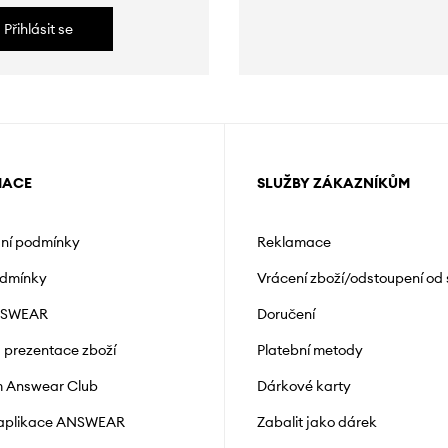
Přihlásit se
MACE
SLUŽBY ZÁKAZNÍKŮM
ní podmínky
Reklamace
odmínky
Vrácení zboží/odstoupení od
NSWEAR
Doručení
a prezentace zboží
Platební metody
 Answear Club
Dárkové karty
 aplikace ANSWEAR
Zabalit jako dárek