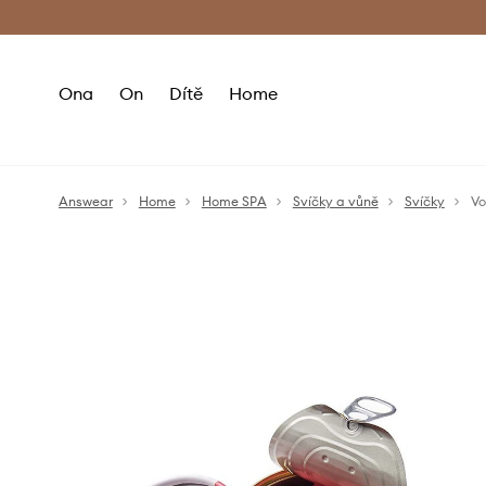
Premium Fashion Benefits
Doručení a vr
Ona
On
Dítě
Home
Answear
Home
Home SPA
Svíčky a vůně
Svíčky
Vo