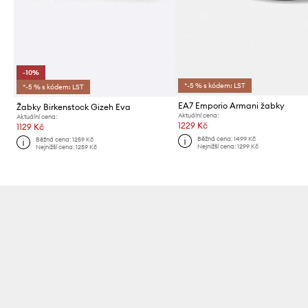
-10%
*-5 % s kódem: LST
*-5 % s kódem: LST
EA7 Emporio Armani žabky
Žabky Birkenstock Gizeh Eva
Aktuální cena:
Aktuální cena:
1229 Kč
1129 Kč
Běžná cena:
1499 Kč
Běžná cena:
1259 Kč
Nejnižší cena:
1299 Kč
Nejnižší cena:
1259 Kč