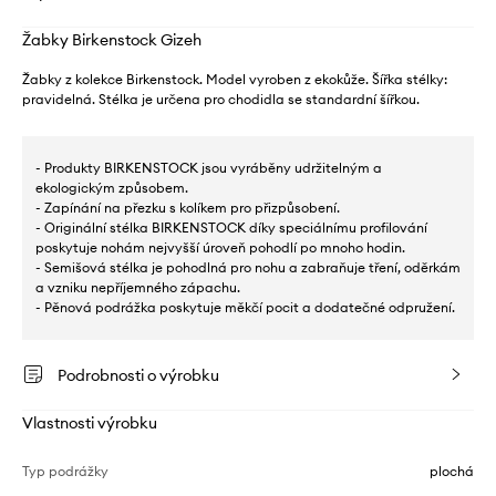
Žabky Birkenstock Gizeh
Žabky z kolekce Birkenstock. Model vyroben z ekokůže. Šířka stélky:
pravidelná. Stélka je určena pro chodidla se standardní šířkou.
- Produkty BIRKENSTOCK jsou vyráběny udržitelným a
ekologickým způsobem.
- Zapínání na přezku s kolíkem pro přizpůsobení.
- Originální stélka BIRKENSTOCK díky speciálnímu profilování
poskytuje nohám nejvyšší úroveň pohodlí po mnoho hodin.
- Semišová stélka je pohodlná pro nohu a zabraňuje tření, oděrkám
a vzniku nepříjemného zápachu.
- Pěnová podrážka poskytuje měkčí pocit a dodatečné odpružení.
Podrobnosti o výrobku
Vlastnosti výrobku
Typ podrážky
plochá