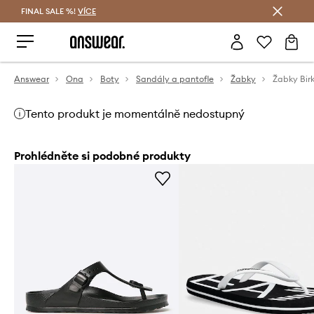
FINAL SALE %!
VÍCE
Ušetřete s Answear Club
Answear
Ona
Boty
Sandály a pantofle
Žabky
Žabky Bir
Tento produkt je momentálně nedostupný
Prohlédněte si podobné produkty