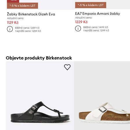
*-5 % s kódem: LST
*-5 % s kódem: LST
EA7 Emporio Armani žabky
Žabky Birkenstock Gizeh Eva
Aktuální cena:
Aktuální cena:
1229 Kč
1129 Kč
Běžná cena:
1499 Kč
Běžná cena:
1259 Kč
Nejnižší cena:
1299 Kč
Nejnižší cena:
1259 Kč
Objevte produkty Birkenstock