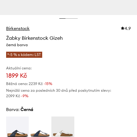
Birkenstock
4.9
Žabky Birkenstock Gizeh
černá barva
*-5 % s kódem: LST
Aktuální cena:
1899 Kč
Běžná cena:
2239 Kč
-15%
Nejnižší cena za posledních 30 dnů před poskytnutím slevy:
2099 Kč
 -9%
Barva:
černá