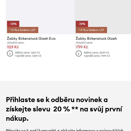
-10%
-10%
*-5 % s kódem: LST
*-5 % s kódem: LST
Žabky Birkenstock Gizeh Eva
Žabky Birkenstock Gizeh
Aktuální cena:
Aktuální cena:
1129 Kč
1799 Kč
Běžná cena:
1259 Kč
Běžná cena:
2239 Kč
Nejnižší cena:
1259 Kč
Nejnižší cena:
1999 Kč
Přihlaste se k odběru novinek a
získejte slevu
20 %
** na svůj první
nákup.
Připojte se k naší komunitě a získejte informace o nejnovějších