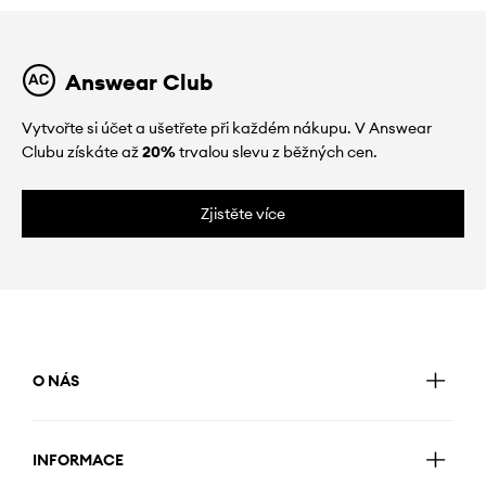
Answear Club
Vytvořte si účet a ušetřete při každém nákupu. V Answear
Clubu získáte až
20%
trvalou slevu z běžných cen.
Zjistěte více
O NÁS
INFORMACE