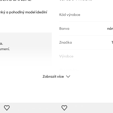
hký a pohodlný model ideální
Kód výrobce
Barva
nám
Značka
a.
umení.
Výrobce
ID produktu
Zobrazit více