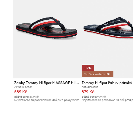
-12%
*-5 % s kódem: LST
Žabky Tommy Hilfiger MASSAGE HILFIGER BEACH SANDAL
Aktuální cena:
Aktuální cena:
589 Kč
879 Kč
Běžná cena:
1199 Kč
Běžná cena:
999 Kč
Nejnižší cena za posledních 30 dnů před poskytnutím
Nejnižší cena za posledních 30 dnů před 
slevy:
619 Kč
slevy:
999 Kč