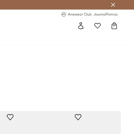
Answear Club
- 20 % na první objednávku
Answear Club
Journal
Pomoc