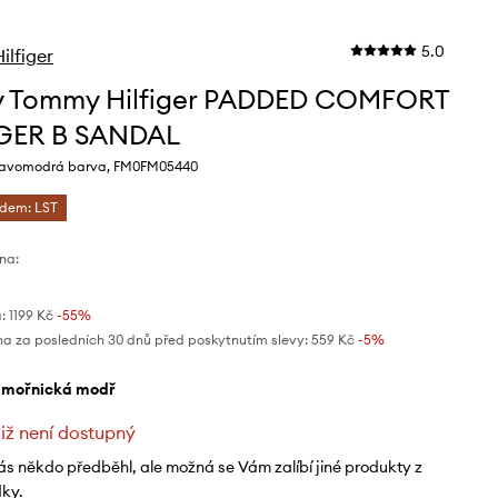
5.0
lfiger
y Tommy Hilfiger PADDED COMFORT
IGER B SANDAL
mavomodrá barva, FM0FM05440
ódem: LST
na:
:
1199 Kč
-55%
na za posledních 30 dnů před poskytnutím slevy:
559 Kč
 -5%
ámořnická modř
již není dostupný
ás někdo předběhl, ale možná se Vám zalíbí jiné produkty z
dky.