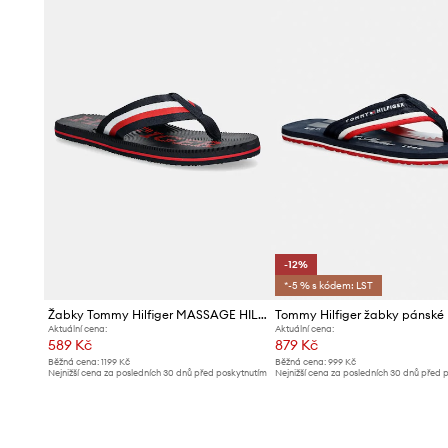
-12%
*-5 % s kódem: LST
Žabky Tommy Hilfiger MASSAGE HILFIGER BEACH SANDAL
Aktuální cena:
Aktuální cena:
589 Kč
879 Kč
Běžná cena:
1199 Kč
Běžná cena:
999 Kč
Nejnižší cena za posledních 30 dnů před poskytnutím
Nejnižší cena za posledních 30 dnů před 
slevy:
619 Kč
slevy:
999 Kč