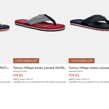
*-5 % s kódem: LST
*-5 % s kódem: LST
Tommy Hilfiger žabky pánské PATCH PRINT HIFIGER BEACH SANDAL
Tommy Hilfiger žabky pánské HILFIGER CHAMBRAY BEACH SANDAL
Aktuální cena:
Aktuální cena:
619 Kč
709 Kč
Běžná cena:
999 Kč
Běžná cena:
1099 Kč
poskytnutím
Nejnižší cena za posledních 30 dnů před poskytnutím
Nejnižší cena za posledních 30 dnů pře
slevy:
649 Kč
slevy:
739 Kč