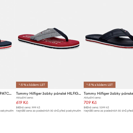
*-5 % s kódem: LST
*-5 % s kódem: LST
Tommy Hilfiger žabky pánské PATCH PRINT HIFIGER BEACH SANDAL
Tommy Hilfiger žabky pánské HILFIGER CHAMBRAY BEACH SANDAL
Aktuální cena:
Aktuální cena:
619 Kč
709 Kč
Běžná cena:
999 Kč
Běžná cena:
1099 Kč
poskytnutím
Nejnižší cena za posledních 30 dnů před poskytnutím
Nejnižší cena za posledních 30 dnů pře
slevy:
649 Kč
slevy:
739 Kč