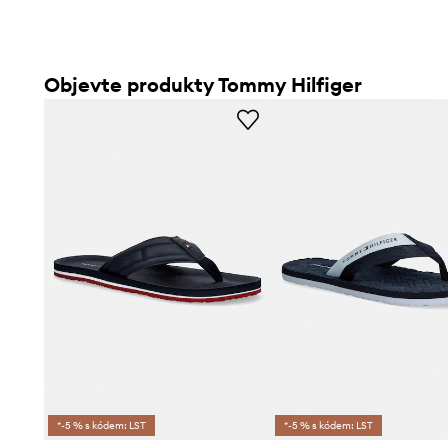
Objevte produkty Tommy Hilfiger
*-5 % s kódem: LST
*-5 % s kódem: LST