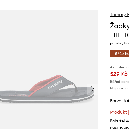
Tommy Hi
Žabk
HILF
pánské, t
*-5 % s k
Aktuální ce
529 Kč
Běžná cena
Nejnižší ce
Barva:
n
Produkt 
Bohužel V
naší nabí