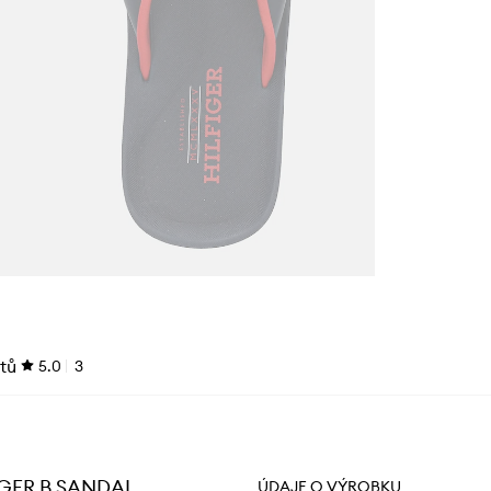
tů
5.0
3
IGER B SANDAL
ÚDAJE O VÝROBKU