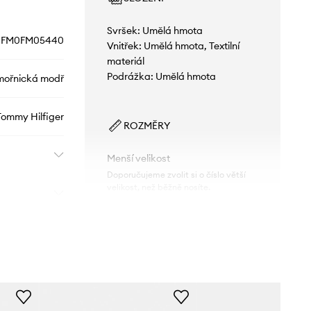
Svršek: Umělá hmota
FM0FM05440
Vnitřek: Umělá hmota, Textilní
materiál
Podrážka: Umělá hmota
ořnická modř
Tommy Hilfiger
ROZMĚRY
Menší velikost
Doporučujeme zvolit si o číslo větší
velikost, než běžně nosíte.
Tabulka velikosti