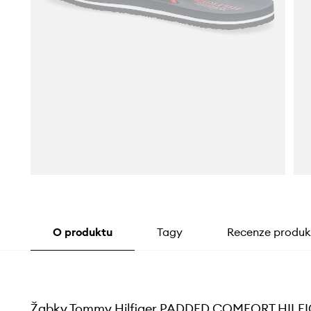
O produktu
Tagy
Recenze produk
Žabky Tommy Hilfiger PADDED COMFORT HILF