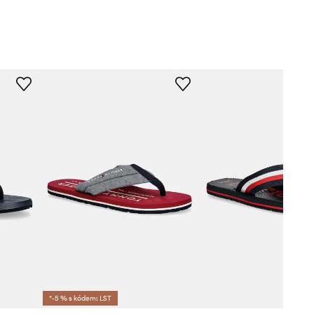
*-5 % s kódem: LST