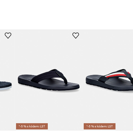
*-5 % s kódem: LST
*-5 % s kódem: LST