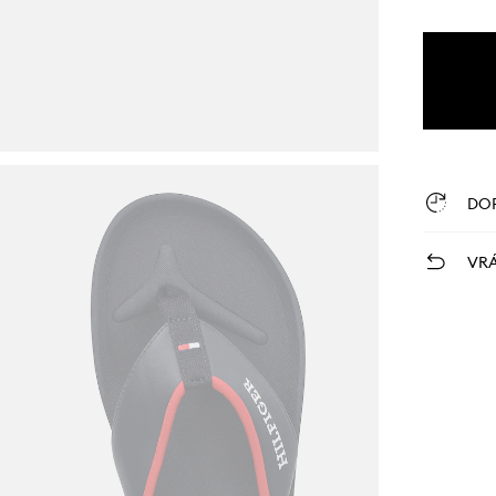
DO
VRÁ