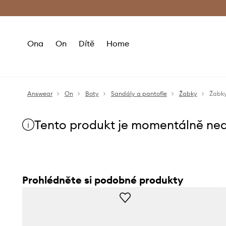
Premium Fashion Benefits
Doručení a vr
Ona
On
Dítě
Home
Answear
On
Boty
Sandály a pantofle
Žabky
Žabk
Tento produkt je momentálně ne
Prohlédněte si podobné produkty