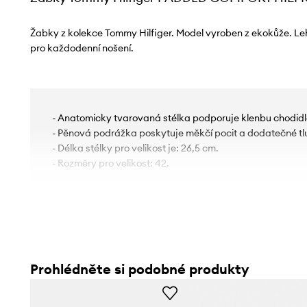
Žabky z kolekce Tommy Hilfiger. Model vyroben z ekokůže. Le
pro každodenní nošení.
- Anatomicky tvarovaná stélka podporuje klenbu chodidl
- Pěnová podrážka poskytuje měkčí pocit a dodatečné tl
- Délka stélky pro velikost je: 26,5 cm.
- Rozměry pro velikost: 42.
Prohlédněte si podobné produkty