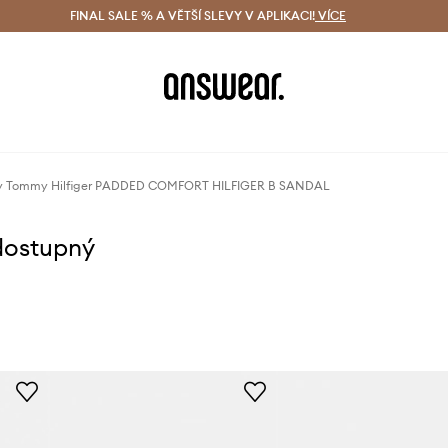
ácení zdarma (od 1800 Kč)
FINAL SALE % A VĚTŠÍ SLEVY V APLIKACI!
Doručení i do 24 h
VÍCE
Ušetřete s 
y Tommy Hilfiger PADDED COMFORT HILFIGER B SANDAL
dostupný