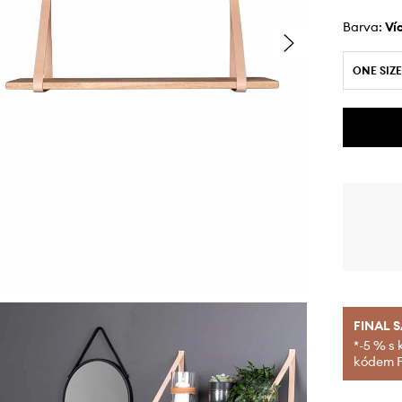
Barva:
v
ONE SIZE
FINAL 
*-5 % s 
kódem FI