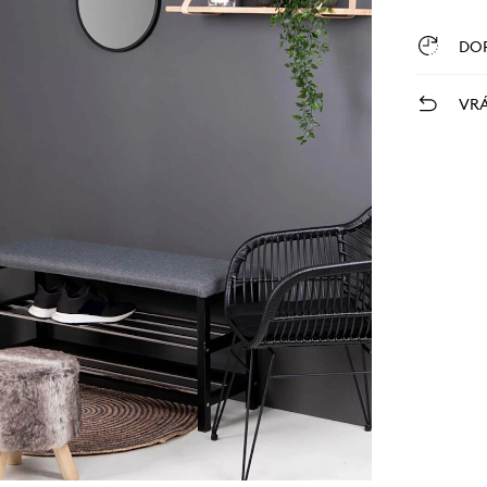
DO
VRÁ