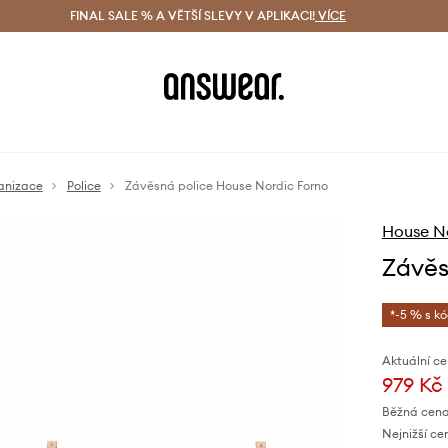
ácení zdarma (od 1800 Kč)
FINAL SALE % A VĚTŠÍ SLEVY V APLIKACI!
Doručení i do 24 h
VÍCE
Ušetřete s 
anizace
Police
Závěsná police House Nordic Forno
House N
Závěs
*-5 % s k
Aktuální ce
979 Kč
Běžná cena
Nejnižší ce