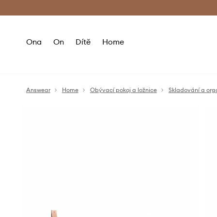
Premium Fashion Benefits
Doručení a vr
Ona
On
Dítě
Home
Answear
Home
Obývací pokoj a ložnice
Skladování a org