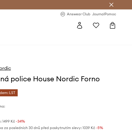
Answear Club
- 20 % na první objednávku
Answear Club
Journal
Pomoc
ordic
ná police House Nordic Forno
ódem: LST
na:
:
1499 Kč
-34%
na za posledních 30 dnů před poskytnutím slevy:
1039 Kč
 -5%