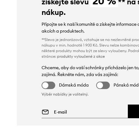
20 %
získejte slevu
** na 
nákup.
Připojte se k naší komunitě a získejte informace 
akcích a produktech.
**Sleva je jednorázová, vztahuje se na nezlevněné prod
nákupu v min. hodnotě 1 900 Kč. Slevu nelze kombinova
některé produkty mohou být ze slevy vyloučeny. Podr
stránce:
produkty vyloučené z akce
Chceme, aby do vaší schránky přicházelo jen to
zajímá. Řekněte nám, zda vás zajímá:
Dámská móda
Pánská mó
Výběr nabídky je volitelný.