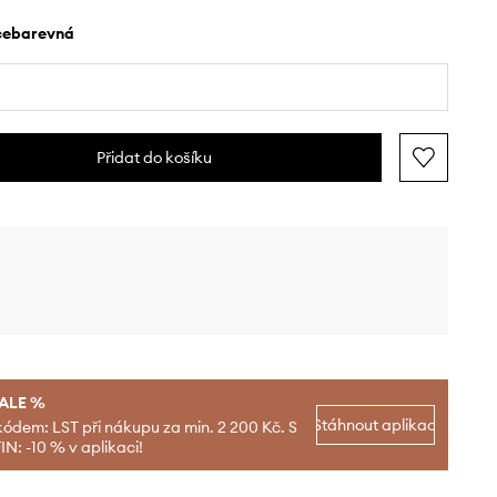
ícebarevná
Přidat do košíku
SALE %
Stáhnout aplikaci
kódem: LST při nákupu za min. 2 200 Kč. S
N: -10 % v aplikaci!