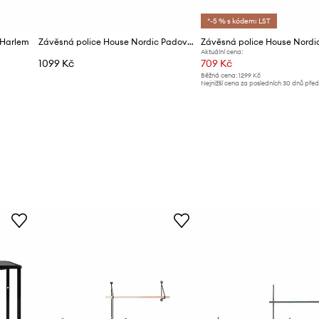
*-5 % s kódem: LST
 Harlem
Závěsná police House Nordic Padova
Závěsná police House Nordic
Aktuální cena:
1099 Kč
709 Kč
Běžná cena:
1299 Kč
Nejnižší cena za posledních 30 dnů pře
slevy:
739 Kč