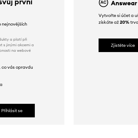
svůj první
Answear
Vytvořte si účet a
získáte až
20%
trva
o nejnovějších
ukty a platí při
t s jinými akcemi a
Zjistěte více
obnosti na webové
, co vás opravdu
da
Přihlásit se