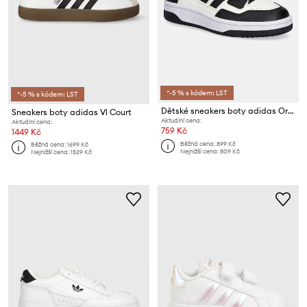
*-5 % s kódem: LST
*-5 % s kódem: LST
Dětské sneakers boty adidas Originals RAPID COURT
Sneakers boty adidas Vl Court
Aktuální cena:
Aktuální cena:
759 Kč
1449 Kč
Běžná cena:
899 Kč
Běžná cena:
1699 Kč
Nejnižší cena:
809 Kč
Nejnižší cena:
1529 Kč