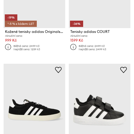
-19%
*-5 % s kódem: LST
-36%
Kožené tenisky adidas Originals Team Court 2
Tenisky adidas COURT
Aktuální cena:
Aktuální cena:
999 Kč
1599 Kč
Běžná cena:
2499 Kč
Běžná cena:
2499 Kč
Nejnižší cena:
1239 Kč
Nejnižší cena:
2499 Kč