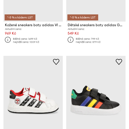
*-5 % s kódem: LST
*-5 % s kódem: LST
Kožené sneakers boty adidas Vl Court
Dětské sneakers boty adidas GRAND COURT
Aktuální cena:
Aktuální cena:
969 Kč
549 Kč
Běžná cena:
1699 Kč
Běžná cena:
799 Kč
Nejnižší cena:
1009 Kč
Nejnižší cena:
579 Kč