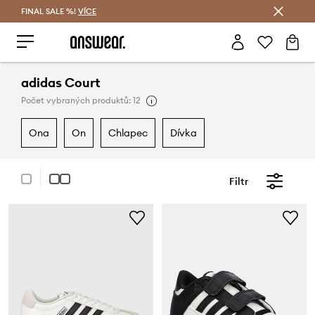
FINAL SALE %!
VÍCE
Ušetřete s Answear Club
adidas Court
Počet vybraných produktů: 12
ona
on
chlapec
dívka
Filtr