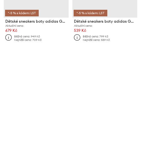
*-5 % s kódem: LST
*-5 % s kódem: LST
Dětské sneakers boty adidas GRAND COURT Spider-man
Dětské sneakers boty adidas GRAND COURT 2. CF
Aktuální cena:
Aktuální cena:
679 Kč
539 Kč
Běžná cena:
949 Kč
Běžná cena:
799 Kč
Nejnižší cena:
709 Kč
Nejnižší cena:
559 Kč