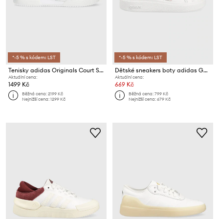
*-5 % s kódem: LST
*-5 % s kódem: LST
Tenisky adidas Originals Court Super
Dětské sneakers boty adidas GRAND COURT 2.
Aktuální cena:
Aktuální cena:
1499 Kč
669 Kč
Běžná cena:
2199 Kč
Běžná cena:
799 Kč
Nejnižší cena:
1299 Kč
Nejnižší cena:
679 Kč