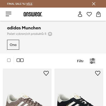
FINAL SALE %!
VÍCE
Ušetřete s Answear Club
adidas Munchen
Počet vybraných produktů: 5
ona
Filtr