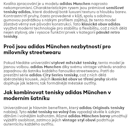
Kvalita zpracování je u modelu
adidas Munchen
naprosto
nekompromisní. Charakteristickým rysem jsou prémiové
semišové
tenisky adidas
, které dodávají botě luxusní texturu a hloubku barev.
Kontrastní tři pruhy, často provedené v kůži, spolu s odolnou
gumovou podrážkou s nízkým profilem zajišťují, že tento model
zůstává věrný své původní konstrukci. Tato
klasická obuv adidas
využívá moderní technologie pro stabilitu a flexibilitu, což z nich dělá
nejen stylový, ale i vysoce funkční prvek v kategorii
pánské retro
tenisky
.
Proč jsou adidas München nezbytností pro
milovníky streetwearu
Pokud hledáte univerzální
stylové městské tenisky
, tento model je
jasnou volbou.
adidas Munchen
díky svému vintage vzhledu snadno
zapadnou do šatníku každého fanouška streetwearu. Patří do
prestižní série
adidas City Series tenisky
, což z nich dělá
sběratelský kousek. Jejich
ikonická obuv se třemi pruhy
skvěle
doplňuje jak ležérní, tak formálnější městské outfity.
Jak kombinovat tenisky adidas München v
moderním šatníku
Univerzálnost je hlavním benefitem, který
adidas Originals tenisky
nabízejí. Tyto
nízké tenisky na volný čas
vypadají skvěle k úzkým
džínům i volnějším kalhotám. Různé
adidas München barvy
umožňují
vyjádřit osobitost, zatímco jejich
vintage styl obuvi
podtrhuje
autenticitu každého outfitu.