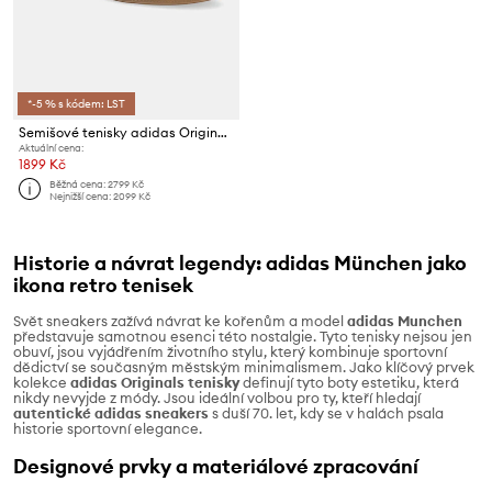
*-5 % s kódem: LST
Semišové tenisky adidas Originals Muenchen
Aktuální cena:
1899 Kč
Běžná cena:
2799 Kč
Nejnižší cena:
2099 Kč
Historie a návrat legendy: adidas München jako
ikona retro tenisek
Svět sneakers zažívá návrat ke kořenům a model
adidas Munchen
představuje samotnou esenci této nostalgie. Tyto tenisky nejsou jen
obuví, jsou vyjádřením životního stylu, který kombinuje sportovní
dědictví se současným městským minimalismem. Jako klíčový prvek
kolekce
adidas Originals tenisky
definují tyto boty estetiku, která
nikdy nevyjde z módy. Jsou ideální volbou pro ty, kteří hledají
autentické adidas sneakers
s duší 70. let, kdy se v halách psala
historie sportovní elegance.
Designové prvky a materiálové zpracování