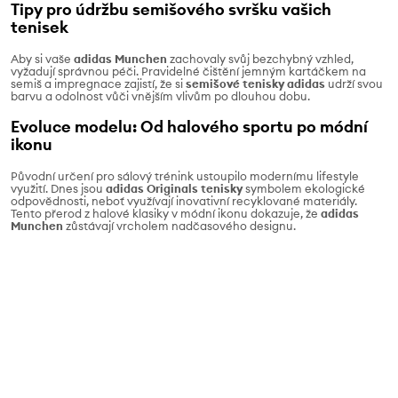
Tipy pro údržbu semišového svršku vašich
tenisek
Aby si vaše
adidas Munchen
zachovaly svůj bezchybný vzhled,
vyžadují správnou péči. Pravidelné čištění jemným kartáčkem na
semiš a impregnace zajistí, že si
semišové tenisky adidas
udrží svou
barvu a odolnost vůči vnějším vlivům po dlouhou dobu.
Evoluce modelu: Od halového sportu po módní
ikonu
Původní určení pro sálový trénink ustoupilo modernímu lifestyle
využití. Dnes jsou
adidas Originals tenisky
symbolem ekologické
odpovědnosti, neboť využívají inovativní recyklované materiály.
Tento přerod z halové klasiky v módní ikonu dokazuje, že
adidas
Munchen
zůstávají vrcholem nadčasového designu.