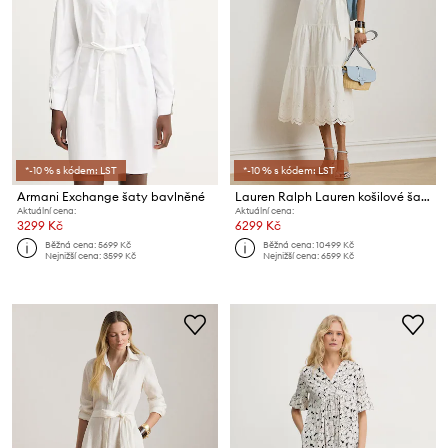
*-10 % s kódem: LST
*-10 % s kódem: LST
Armani Exchange šaty bavlněné
Lauren Ralph Lauren košilové šaty bavlněné
Aktuální cena:
Aktuální cena:
3299 Kč
6299 Kč
Běžná cena:
5699 Kč
Běžná cena:
10499 Kč
Nejnižší cena:
3599 Kč
Nejnižší cena:
6599 Kč