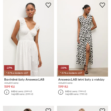
-27%
-33%
*-5 % s kódem: LST
*-5 % s kódem: LST
Bavlněné šaty Answear.LAB
Answear.LAB letní šaty z viskózy
Aktuální cena:
Aktuální cena:
1599 Kč
1199 Kč
Běžná cena:
2199 Kč
Běžná cena:
1799 Kč
Nejnižší cena:
2199 Kč
Nejnižší cena:
1799 Kč