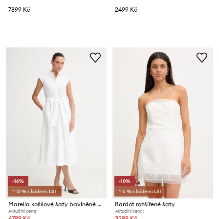
7899 Kč
2499 Kč
-16%
-10%
*-10 % s kódem: LST
*-5 % s kódem: LST
Marella košilové šaty bavlněné PADANA1
Bardot rozšířené šaty
Aktuální cena:
Aktuální cena:
6799 Kč
3299 Kč