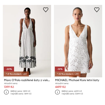
-26%
-16%
*-5 % s kódem: LST
*-10 % s kódem: LST
Marc O'Polo rozšířené šaty z viskózy
MICHAEL Michael Kors letní šaty
Aktuální cena:
Aktuální cena:
1399 Kč
4499 Kč
Běžná cena:
1899 Kč
Běžná cena:
6299 Kč
Nejnižší cena:
1899 Kč
Nejnižší cena:
5399 Kč