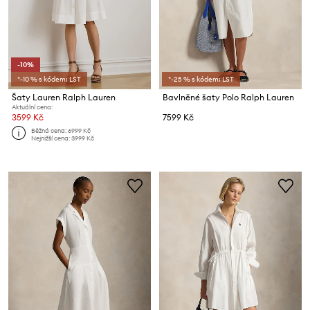
-10%
*-10 % s kódem: LST
*-25 % s kódem: LST
Šaty Lauren Ralph Lauren
Bavlněné šaty Polo Ralph Lauren
Aktuální cena:
3599 Kč
7599 Kč
Běžná cena:
6999 Kč
Nejnižší cena:
3999 Kč