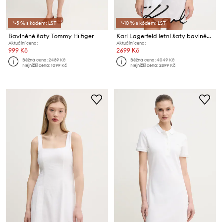
*-5 % s kódem: LST
*-10 % s kódem: LST
Bavlněné šaty Tommy Hilfiger
Karl Lagerfeld letní šaty bavlněné
Aktuální cena:
Aktuální cena:
999 Kč
2699 Kč
Běžná cena:
2489 Kč
Běžná cena:
4049 Kč
Nejnižší cena:
1099 Kč
Nejnižší cena:
2899 Kč