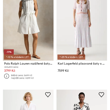
-11%
*-10 % s kódem: LST
*-25 % s kódem: LST
Polo Ralph Lauren rozšířené šaty bavlněné
Karl Lagerfeld plisované šaty s viskózou
Aktuální cena:
3799 Kč
7599 Kč
Běžná cena:
5699 Kč
Nejnižší cena:
4299 Kč