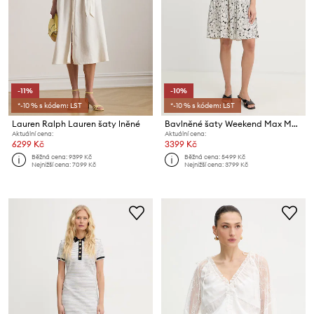
-11%
-10%
*-10 % s kódem: LST
*-10 % s kódem: LST
Lauren Ralph Lauren šaty lněné
Bavlněné šaty Weekend Max Mara FUOCO
Aktuální cena:
Aktuální cena:
6299 Kč
3399 Kč
Běžná cena:
9399 Kč
Běžná cena:
5499 Kč
Nejnižší cena:
7099 Kč
Nejnižší cena:
3799 Kč