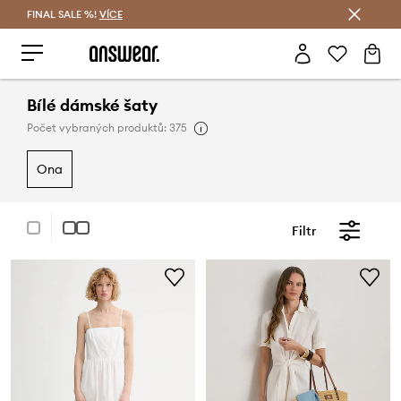
FINAL SALE %!
VÍCE
Ušetřete s Answear Club
Bílé dámské šaty
Počet vybraných produktů: 375
ona
Filtr