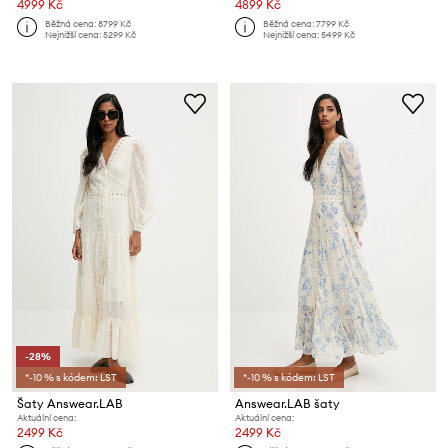
4999 Kč
4899 Kč
Běžná cena:
8799 Kč
Běžná cena:
7799 Kč
Nejnižší cena:
5299 Kč
Nejnižší cena:
5499 Kč
-28%
*-10 % s kódem: LST
*-10 % s kódem: LST
Šaty Answear.LAB
Answear.LAB šaty
Aktuální cena:
Aktuální cena:
2499 Kč
2499 Kč