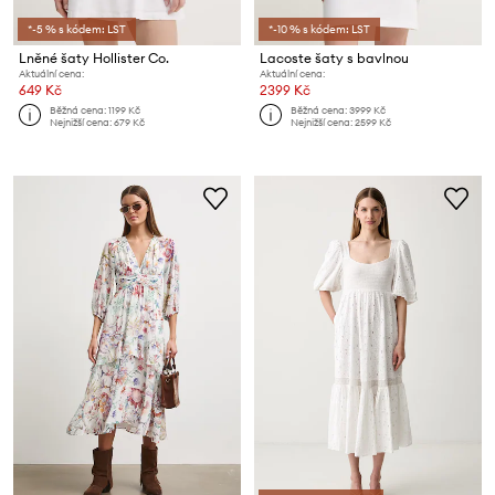
*-5 % s kódem: LST
*-10 % s kódem: LST
Lněné šaty Hollister Co.
Lacoste šaty s bavlnou
Aktuální cena:
Aktuální cena:
649 Kč
2399 Kč
Běžná cena:
1199 Kč
Běžná cena:
3999 Kč
Nejnižší cena:
679 Kč
Nejnižší cena:
2599 Kč