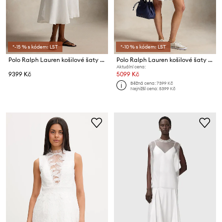
*-15 % s kódem: LST
*-10 % s kódem: LST
Polo Ralph Lauren košilové šaty lněné
Polo Ralph Lauren košilové šaty bavlněné MW CTN PW-WVN-DRESSES
Aktuální cena:
9399 Kč
5099 Kč
Běžná cena:
7399 Kč
Nejnižší cena:
5399 Kč