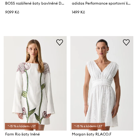
BOSS rozšířené šaty bavlněné Debeca
adidas Performance sportovní šaty TENNIS CLUB
9099 Kč
1499 Kč
*-15 % s kódem: LST
*-15 % s kódem: LST
Farm Rio šaty lněné
Morgan šaty RLACO.F