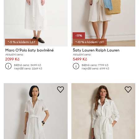
-11%
*-5 % s kódem: LST
*-10 % s kódem: LST
Marc O'Polo šaty bavlněné
Šaty Lauren Ralph Lauren
Aktuální cena:
Aktuální cena:
2099 Kč
5499 Kč
Běžná cena:
3499 Kč
Běžná cena:
7799 Kč
Nejnižší cena:
2269 Kč
Nejnižší cena:
6199 Kč