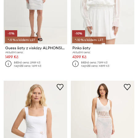
-11%
-10%
*-5 % s kódem: LST
*-10 % s kódem: LST
Guess šaty z viskózy ALPHONSINE
Pinko šaty
Aktuální cena:
Aktuální cena:
1499 Kč
4399 Kč
Běžná cena:
2989 Kč
Běžná cena:
7399 Kč
Nejnižší cena:
1699 Kč
Nejnižší cena:
4899 Kč