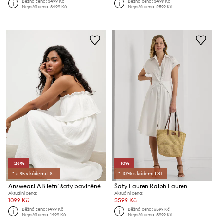
Běžná cena:
3499 Kč
Běžná cena:
3499 Kč
Nejnižší cena:
3499 Kč
Nejnižší cena:
2599 Kč
-26%
-10%
*-5 % s kódem: LST
*-10 % s kódem: LST
Answear.LAB letní šaty bavlněné
Šaty Lauren Ralph Lauren
Aktuální cena:
Aktuální cena:
1099 Kč
3599 Kč
Běžná cena:
1499 Kč
Běžná cena:
6599 Kč
Nejnižší cena:
1499 Kč
Nejnižší cena:
3999 Kč