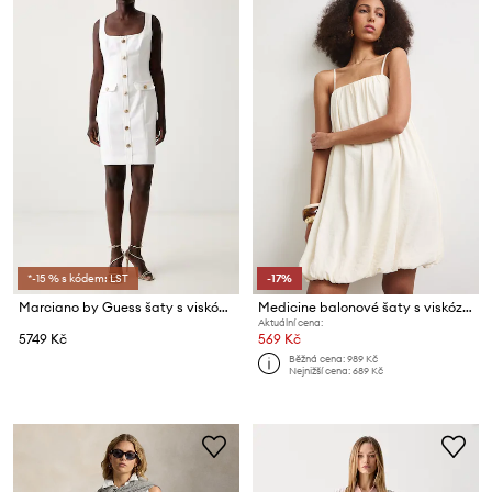
*-15 % s kódem: LST
-17%
Marciano by Guess šaty s viskózou MARI
Medicine balonové šaty s viskózou
Aktuální cena:
5749 Kč
569 Kč
Běžná cena:
989 Kč
Nejnižší cena:
689 Kč