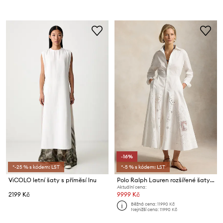
-16%
*-25 % s kódem: LST
*-5 % s kódem: LST
ViCOLO letní šaty s příměsí lnu
Polo Ralph Lauren rozšířené šaty prolamované
Aktuální cena:
2199 Kč
9999 Kč
Běžná cena:
11990 Kč
Nejnižší cena:
11990 Kč