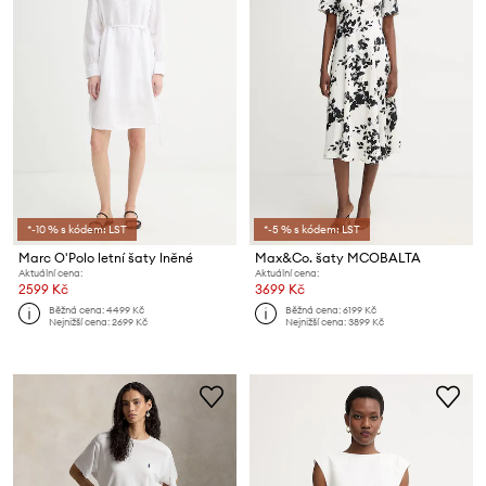
*-10 % s kódem: LST
*-5 % s kódem: LST
Marc O'Polo letní šaty lněné
Max&Co. šaty MCOBALTA
Aktuální cena:
Aktuální cena:
2599 Kč
3699 Kč
Běžná cena:
4499 Kč
Běžná cena:
6199 Kč
Nejnižší cena:
2699 Kč
Nejnižší cena:
3899 Kč