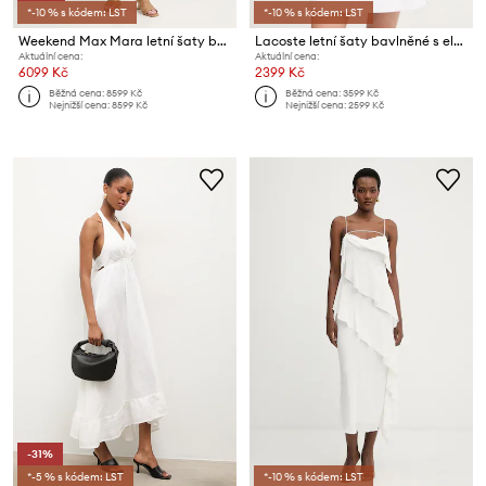
*-10 % s kódem: LST
*-10 % s kódem: LST
Weekend Max Mara letní šaty bavlněné TARTUFO
Lacoste letní šaty bavlněné s elastanem
Aktuální cena:
Aktuální cena:
6099 Kč
2399 Kč
Běžná cena:
8599 Kč
Běžná cena:
3599 Kč
Nejnižší cena:
8599 Kč
Nejnižší cena:
2599 Kč
-31%
*-5 % s kódem: LST
*-10 % s kódem: LST