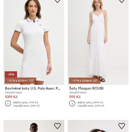
-15%
*-5 % s kódem: LST
*-5 % s kódem: LST
Bavlněné šaty U.S. Polo Assn. POLO DRESS
Šaty Morgan ROUBI
Aktuální cena:
Aktuální cena:
1099 Kč
999 Kč
Běžná cena:
1799 Kč
Běžná cena:
2499 Kč
Nejnižší cena:
1299 Kč
Nejnižší cena:
1099 Kč