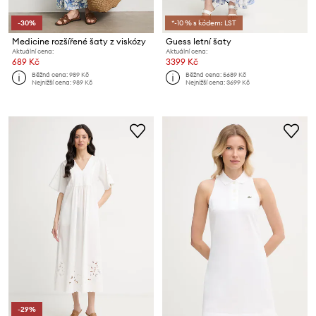
-30%
*-10 % s kódem: LST
Medicine rozšířené šaty z viskózy
Guess letní šaty
Aktuální cena:
Aktuální cena:
689 Kč
3399 Kč
Běžná cena:
989 Kč
Běžná cena:
5689 Kč
Nejnižší cena:
989 Kč
Nejnižší cena:
3699 Kč
-29%