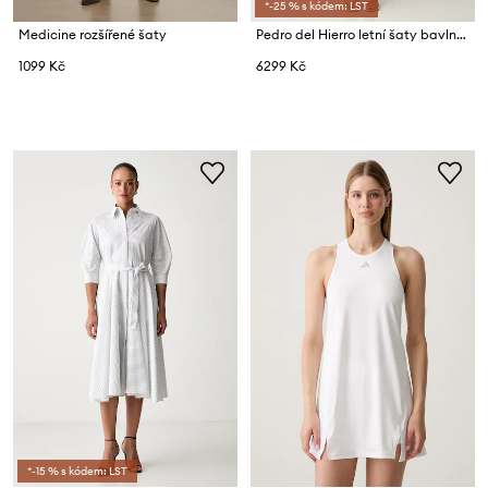
*-25 % s kódem: LST
Medicine rozšířené šaty
Pedro del Hierro letní šaty bavlněné
1099 Kč
6299 Kč
*-15 % s kódem: LST