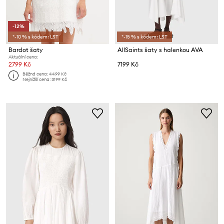
-12%
*-10 % s kódem: LST
*-15 % s kódem: LST
Bardot šaty
AllSaints šaty s halenkou AVA
Aktuální cena:
2799 Kč
7199 Kč
Běžná cena:
4499 Kč
Nejnižší cena:
3199 Kč