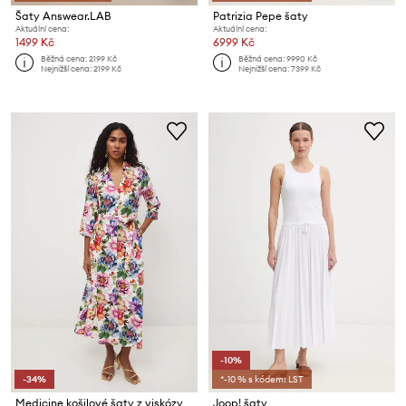
Šaty Answear.LAB
Patrizia Pepe šaty
Aktuální cena:
Aktuální cena:
1499 Kč
6999 Kč
Běžná cena:
2199 Kč
Běžná cena:
9990 Kč
Nejnižší cena:
2199 Kč
Nejnižší cena:
7399 Kč
-10%
-34%
*-10 % s kódem: LST
Medicine košilové šaty z viskózy
Joop! šaty