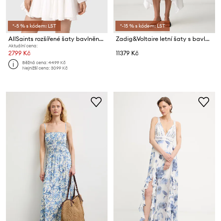
*-5 % s kódem: LST
*-15 % s kódem: LST
AllSaints rozšířené šaty bavlněné CHIA
Zadig&Voltaire letní šaty s bavlnou REROL
Aktuální cena:
2799 Kč
11379 Kč
Běžná cena:
4499 Kč
Nejnižší cena:
3099 Kč