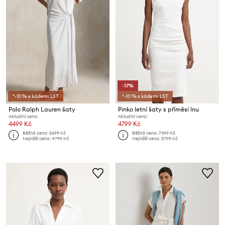
-17%
*-10 % s kódem: LST
*-10 % s kódem: LST
Polo Ralph Lauren šaty
Pinko letní šaty s příměsí lnu
Aktuální cena:
Aktuální cena:
4499 Kč
4799 Kč
Běžná cena:
5699 Kč
Běžná cena:
7399 Kč
Nejnižší cena:
4799 Kč
Nejnižší cena:
5799 Kč