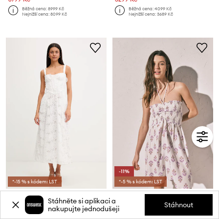
Běžná cena:
8999 Kč
Běžná cena:
4099 Kč
Nejnižší cena:
8099 Kč
Nejnižší cena:
3689 Kč
-11%
*-15 % s kódem: LST
*-5 % s kódem: LST
Bardot korzetové šaty
women'secret letní šaty z viskózy
Stáhněte si aplikaci a
Aktuální cena:
Stáhnout
nakupujte jednodušeji
6199 Kč
709 Kč
Běžná cena:
999 Kč