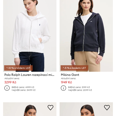
*-10 % s kódem: LST
*-5 % s kódem: LST
Polo Ralph Lauren rozepínací mikina s kapucí dámská bavlněná
Mikina Gant
Aktuální cena:
Aktuální cena:
3299 Kč
1949 Kč
Běžná cena:
4999 Kč
Běžná cena:
3199 Kč
Nejnižší cena:
3499 Kč
Nejnižší cena:
2099 Kč