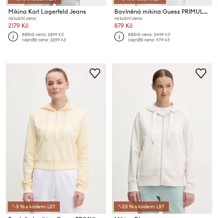
Mikina Karl Lagerfeld Jeans
Bavlněná mikina Guess PRIMULA
Aktuální cena:
Aktuální cena:
2179 Kč
879 Kč
Běžná cena:
2899 Kč
Běžná cena:
2499 Kč
Nejnižší cena:
2299 Kč
Nejnižší cena:
979 Kč
*-5 % s kódem: LST
*-25 % s kódem: LST