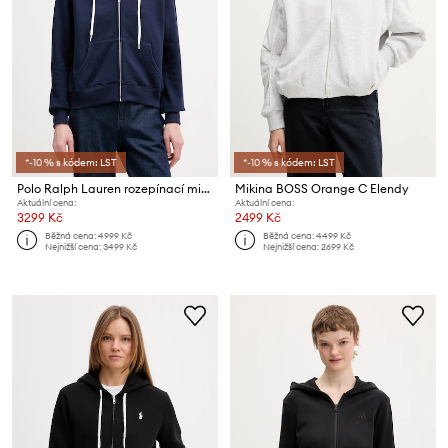
*-10 % s kódem: LST
*-10 % s kódem: LST
Polo Ralph Lauren rozepínací mikina s kapucí dámská bavlněná
Mikina BOSS Orange C Elendy
Aktuální cena:
Aktuální cena:
3299 Kč
2499 Kč
Běžná cena:
4999 Kč
Běžná cena:
4499 Kč
Nejnižší cena:
3499 Kč
Nejnižší cena:
2699 Kč