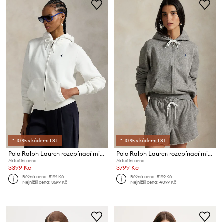
*-10 % s kódem: LST
*-10 % s kódem: LST
Polo Ralph Lauren rozepínací mikina s kapucí dámská s bavlnou
Polo Ralph Lauren rozepínací mikina s kapucí dámská s bavlnou
Aktuální cena:
Aktuální cena:
3399 Kč
3799 Kč
Běžná cena:
5199 Kč
Běžná cena:
5199 Kč
Nejnižší cena:
3599 Kč
Nejnižší cena:
4099 Kč