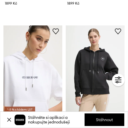
1899 Kč
1899 Kč
*-5 % s kódem: LST
Bavlněná mikina Guess Jeans
Mikina adidas by Stella McCartney
Stáhněte si aplikaci a
Stáhnout
Aktuální cena:
nakupujte jednodušeji
999 Kč
3599 Kč