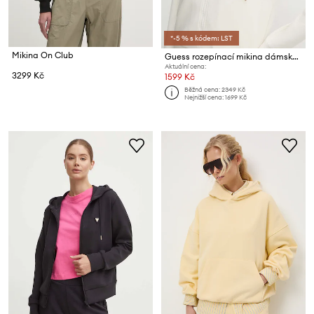
*-5 % s kódem: LST
Mikina On Club
Guess rozepínací mikina dámská OLYMPE
Aktuální cena:
3299 Kč
1599 Kč
Běžná cena:
2349 Kč
Nejnižší cena:
1699 Kč