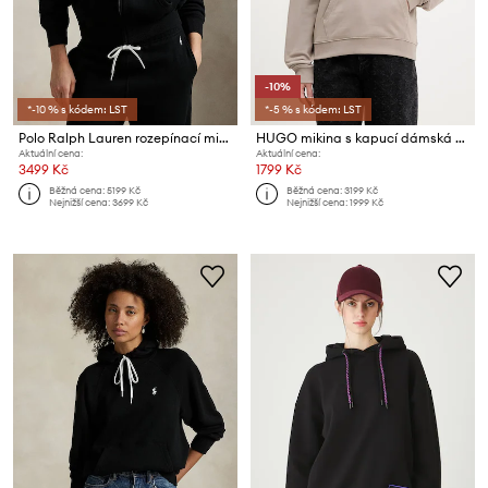
-10%
*-10 % s kódem: LST
*-5 % s kódem: LST
Polo Ralph Lauren rozepínací mikina s kapucí dámská s bavlnou
HUGO mikina s kapucí dámská bavlněná Delfinia
Aktuální cena:
Aktuální cena:
3499 Kč
1799 Kč
Běžná cena:
5199 Kč
Běžná cena:
3199 Kč
Nejnižší cena:
3699 Kč
Nejnižší cena:
1999 Kč