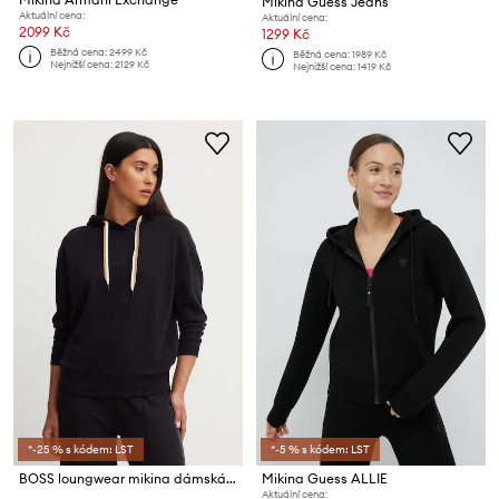
Mikina Guess Jeans
Aktuální cena:
Aktuální cena:
2099 Kč
1299 Kč
Běžná cena:
2499 Kč
Běžná cena:
1989 Kč
Nejnižší cena:
2129 Kč
Nejnižší cena:
1419 Kč
*-25 % s kódem: LST
*-5 % s kódem: LST
BOSS loungwear mikina dámská CP Stripe Hoodie
Mikina Guess ALLIE
Aktuální cena: