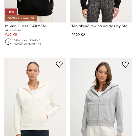
-11%
*-5 % s kódem: LST
Mikina Guess CARMEN
Tepláková mikina adidas by Stella McCartney
Aktuální cena:
949 Kč
2899 Kč
Běžná cena:
2349 Kč
Nejnižší cena:
1069 Kč