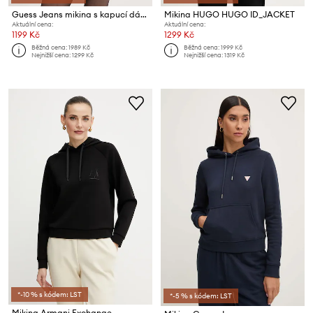
Guess Jeans mikina s kapucí dámská bavlněná
Mikina HUGO HUGO ID_JACKET
Aktuální cena:
Aktuální cena:
1199 Kč
1299 Kč
Běžná cena:
1989 Kč
Běžná cena:
1999 Kč
Nejnižší cena:
1299 Kč
Nejnižší cena:
1319 Kč
*-10 % s kódem: LST
*-5 % s kódem: LST
Mikina Armani Exchange