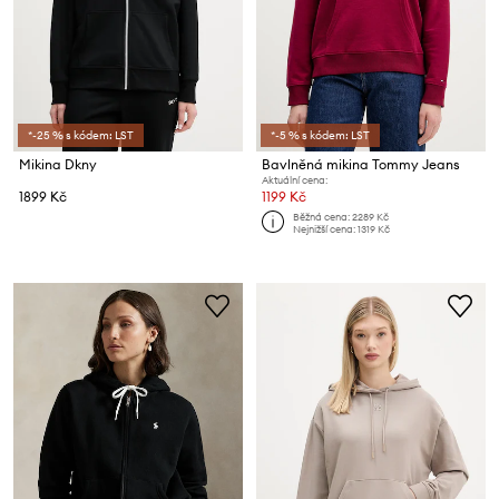
*-25 % s kódem: LST
*-5 % s kódem: LST
Mikina Dkny
Bavlněná mikina Tommy Jeans
Aktuální cena:
1899 Kč
1199 Kč
Běžná cena:
2289 Kč
Nejnižší cena:
1319 Kč