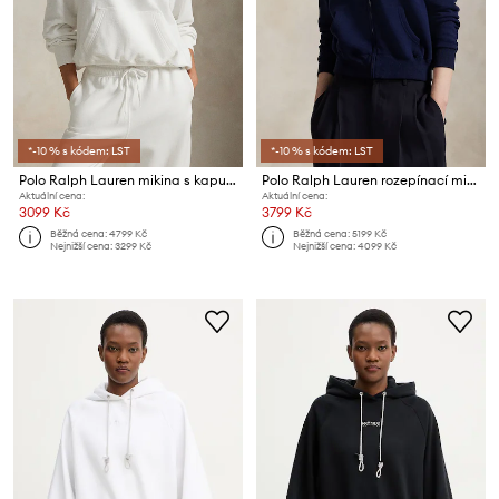
*-10 % s kódem: LST
*-10 % s kódem: LST
Polo Ralph Lauren mikina s kapucí dámská s bavlnou
Polo Ralph Lauren rozepínací mikina s kapucí dámská s bavlnou
Aktuální cena:
Aktuální cena:
3099 Kč
3799 Kč
Běžná cena:
4799 Kč
Běžná cena:
5199 Kč
Nejnižší cena:
3299 Kč
Nejnižší cena:
4099 Kč