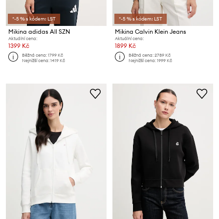
*-5 % s kódem: LST
*-5 % s kódem: LST
Mikina adidas All SZN
Mikina Calvin Klein Jeans
Aktuální cena:
Aktuální cena:
1399 Kč
1899 Kč
Běžná cena:
1799 Kč
Běžná cena:
2789 Kč
Nejnižší cena:
1419 Kč
Nejnižší cena:
1999 Kč