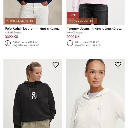
-15%
*-10 % s kódem: LST
*-5 % s kódem: LST
Polo Ralph Lauren mikina s kapucí dámská s bavlnou
Tommy Jeans mikina dámská s bavlnou
Aktuální cena:
Aktuální cena:
3099 Kč
1099 Kč
Běžná cena:
4799 Kč
Běžná cena:
1999 Kč
Nejnižší cena:
3299 Kč
Nejnižší cena:
1299 Kč