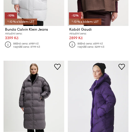
-10%
-12%
*-10 % s kódem: LST
*-10 % s kódem: LST
Bunda Calvin Klein Jeans
Kabát Gaudi
Aktuální cena:
Aktuální cena:
3399 Kč
2899 Kč
Běžná cena:
6989 Kč
Běžná cena:
6599 Kč
Nejnižší cena:
3799 Kč
Nejnižší cena:
3299 Kč