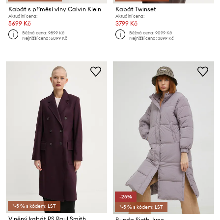
Kabát s příměsí vlny Calvin Klein
Kabát Twinset
Aktuální cena:
Aktuální cena:
5699 Kč
3799 Kč
Běžná cena:
9899 Kč
Běžná cena:
9099 Kč
Nejnižší cena:
6099 Kč
Nejnižší cena:
3899 Kč
-26%
*-5 % s kódem: LST
*-5 % s kódem: LST
Vlněný kabát PS Paul Smith
Bunda Sixth June