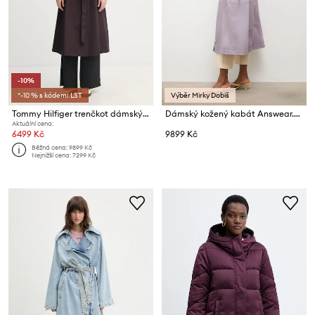
-10%
*-10 % s kódem: LST
Výběr Mirky Dobiš
Tommy Hilfiger trenčkot dámský bavlněný
Dámský kožený kabát Answear.LAB NINA
Aktuální cena:
6499 Kč
9899 Kč
Běžná cena:
9899 Kč
Nejnižší cena:
7299 Kč