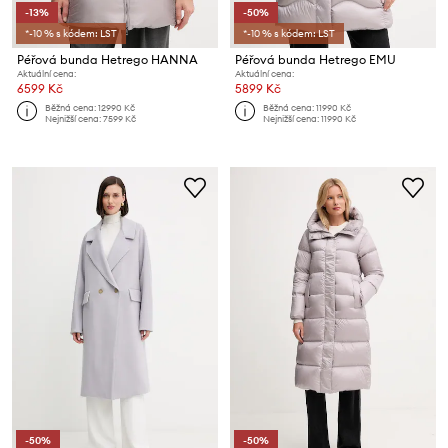
-13%
-50%
*-10 % s kódem: LST
*-10 % s kódem: LST
Péřová bunda Hetrego HANNA
Péřová bunda Hetrego EMU
Aktuální cena:
Aktuální cena:
6599 Kč
5899 Kč
Běžná cena:
12990 Kč
Běžná cena:
11990 Kč
Nejnižší cena:
7599 Kč
Nejnižší cena:
11990 Kč
-50%
-50%