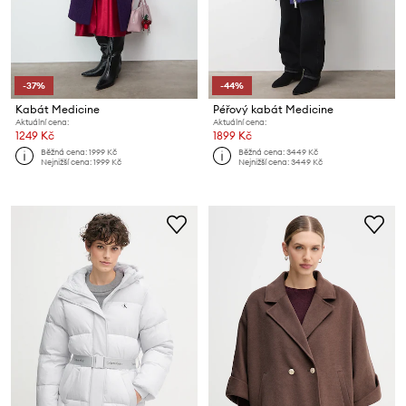
-37%
-44%
Kabát Medicine
Péřový kabát Medicine
Aktuální cena:
Aktuální cena:
1249 Kč
1899 Kč
Běžná cena:
1999 Kč
Běžná cena:
3449 Kč
Nejnižší cena:
1999 Kč
Nejnižší cena:
3449 Kč