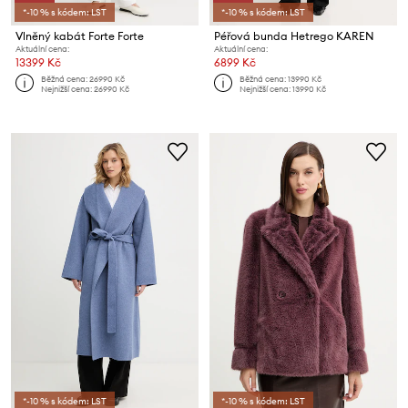
*-10 % s kódem: LST
*-10 % s kódem: LST
Vlněný kabát Forte Forte
Péřová bunda Hetrego KAREN
Aktuální cena:
Aktuální cena:
13399 Kč
6899 Kč
Běžná cena:
26990 Kč
Běžná cena:
13990 Kč
Nejnižší cena:
26990 Kč
Nejnižší cena:
13990 Kč
*-10 % s kódem: LST
*-10 % s kódem: LST