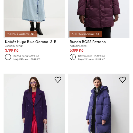
*-10 % s kódem: LST
*-10 % s kódem: LST
Kabát Hugo Blue Garena_3_B
Bunda BOSS Petrano
Aktuální cena:
Aktuální cena:
3799 Kč
5399 Kč
Běžná cena:
6299 Kč
Běžná cena:
10899 Kč
Nejnižší cena:
3899 Kč
Nejnižší cena:
5699 Kč