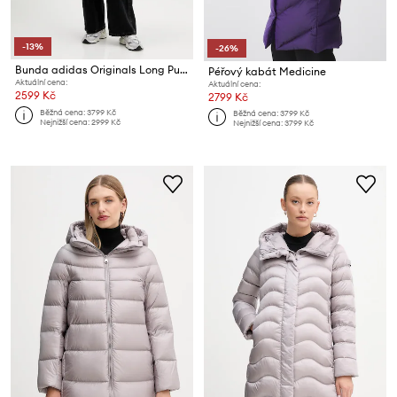
-13%
-26%
Bunda adidas Originals Long Puffer
Péřový kabát Medicine
Aktuální cena:
Aktuální cena:
2599 Kč
2799 Kč
Běžná cena:
3799 Kč
Běžná cena:
3799 Kč
Nejnižší cena:
2999 Kč
Nejnižší cena:
3799 Kč