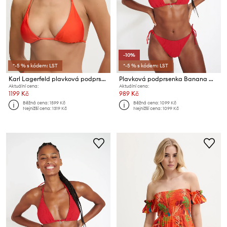
-10%
*-5 % s kódem: LST
*-5 % s kódem: LST
Karl Lagerfeld plavková podprsenka dámská
Plavková podprsenka Banana Moon Hibiscrun
Aktuální cena:
Aktuální cena:
1199 Kč
989 Kč
Běžná cena:
1599 Kč
Běžná cena:
1099 Kč
Nejnižší cena:
1319 Kč
Nejnižší cena:
1099 Kč