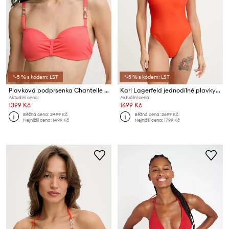
*-5 % s kódem: LST
*-5 % s kódem: LST
Plavková podprsenka Chantelle ICON
Karl Lagerfeld jednodílné plavky dámské
Aktuální cena:
Aktuální cena:
1399 Kč
1699 Kč
Běžná cena:
2499 Kč
Běžná cena:
2699 Kč
Nejnižší cena:
1499 Kč
Nejnižší cena:
1799 Kč