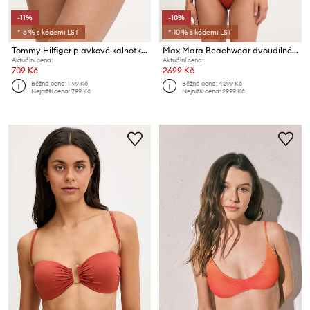
-11%
-10%
*-5 % s kódem: LST
*-10 % s kódem: LST
Tommy Hilfiger plavkové kalhotky dámské
Max Mara Beachwear dvoudílné plavky dámské BABY
Aktuální cena:
Aktuální cena:
709 Kč
2699 Kč
Běžná cena:
1199 Kč
Běžná cena:
4299 Kč
Nejnižší cena:
799 Kč
Nejnižší cena:
2999 Kč