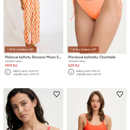
*-10 % s kódem: LST
*-5 % s kódem: LST
Plážové kalhoty Banana Moon Sarong
Plavkové kalhotky Chantelle
Aktuální cena:
Aktuální cena:
1999 Kč
529 Kč
Běžná cena:
2499 Kč
Běžná cena:
999 Kč
Nejnižší cena:
2199 Kč
Nejnižší cena:
559 Kč