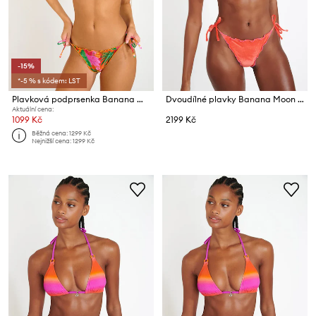
-15%
*-5 % s kódem: LST
Plavková podprsenka Banana Moon Alamea
Dvoudílné plavky Banana Moon Neosun
Aktuální cena:
1099 Kč
2199 Kč
Běžná cena:
1299 Kč
Nejnižší cena:
1299 Kč