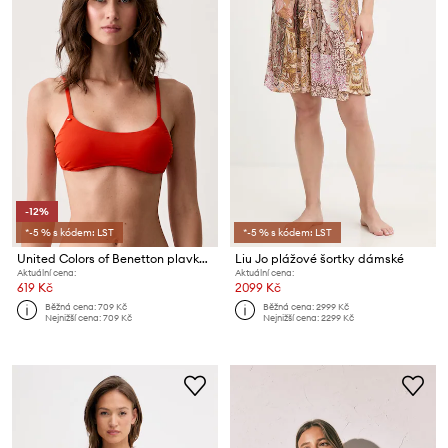
-12%
*-5 % s kódem: LST
*-5 % s kódem: LST
United Colors of Benetton plavková podprsenka dámská
Liu Jo plážové šortky dámské
Aktuální cena:
Aktuální cena:
619 Kč
2099 Kč
Běžná cena:
709 Kč
Běžná cena:
2999 Kč
Nejnižší cena:
709 Kč
Nejnižší cena:
2299 Kč