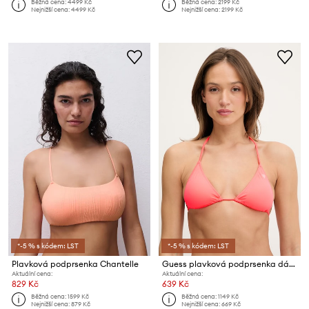
Běžná cena:
4499 Kč
Běžná cena:
2199 Kč
Nejnižší cena:
4499 Kč
Nejnižší cena:
2199 Kč
*-5 % s kódem: LST
*-5 % s kódem: LST
Plavková podprsenka Chantelle
Guess plavková podprsenka dámská VIOLET
Aktuální cena:
Aktuální cena:
829 Kč
639 Kč
Běžná cena:
1599 Kč
Běžná cena:
1149 Kč
Nejnižší cena:
879 Kč
Nejnižší cena:
669 Kč