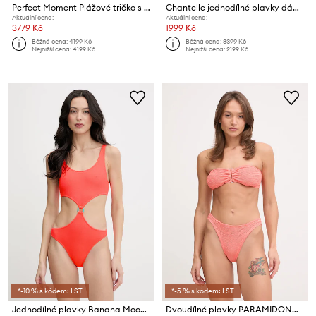
Perfect Moment Plážové tričko s dlouhým rukávem dámské
Chantelle jednodílné plavky dámské ICON
Aktuální cena:
Aktuální cena:
3779 Kč
1999 Kč
Běžná cena:
4199 Kč
Běžná cena:
3399 Kč
Nejnižší cena:
4199 Kč
Nejnižší cena:
2199 Kč
*-10 % s kódem: LST
*-5 % s kódem: LST
Jednodílné plavky Banana Moon Scrunchymix
Dvoudílné plavky PARAMIDONNA