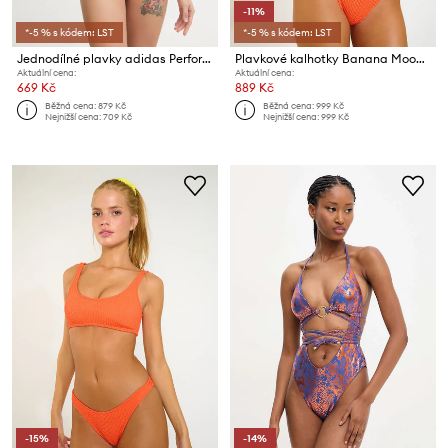
-11%
*-5 % s kódem: LST
*-5 % s kódem: LST
Jednodílné plavky adidas Performance
Plavkové kalhotky Banana Moon Popcorn
Aktuální cena:
Aktuální cena:
669 Kč
889 Kč
Běžná cena:
879 Kč
Běžná cena:
999 Kč
Nejnižší cena:
709 Kč
Nejnižší cena:
999 Kč
-15%
-14%