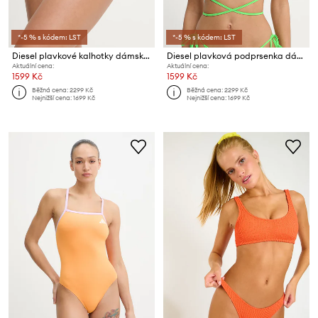
*-5 % s kódem: LST
*-5 % s kódem: LST
Diesel plavkové kalhotky dámské ALBA-D-POP
Diesel plavková podprsenka dámská TRISHA-D-POP
Aktuální cena:
Aktuální cena:
1599 Kč
1599 Kč
Běžná cena:
2299 Kč
Běžná cena:
2299 Kč
Nejnižší cena:
1699 Kč
Nejnižší cena:
1699 Kč