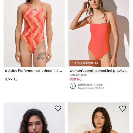
*-5 % s kódem: LST
adidas Performance jednodílné plavky dámské
women'secret jednodílné plavky dámské
Aktuální cena:
1099 Kč
909 Kč
Běžná cena:
1199 Kč
Nejnižší cena:
949 Kč