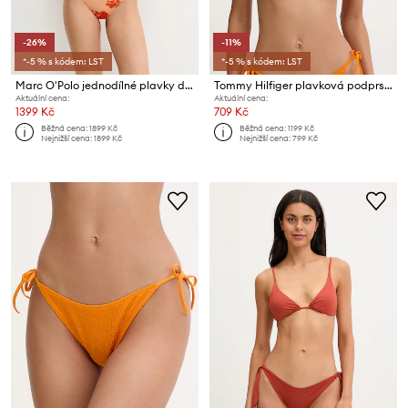
-26%
-11%
*-5 % s kódem: LST
*-5 % s kódem: LST
Marc O'Polo jednodílné plavky dámské
Tommy Hilfiger plavková podprsenka dámská SUMMER
Aktuální cena:
Aktuální cena:
1399 Kč
709 Kč
Běžná cena:
1899 Kč
Běžná cena:
1199 Kč
Nejnižší cena:
1899 Kč
Nejnižší cena:
799 Kč