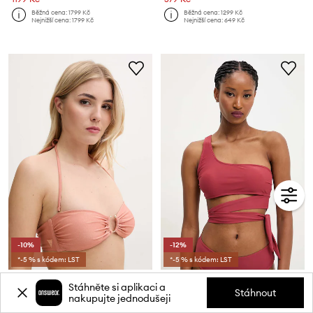
Běžná cena:
1799 Kč
Běžná cena:
1299 Kč
Nejnižší cena:
1799 Kč
Nejnižší cena:
649 Kč
-10%
-12%
*-5 % s kódem: LST
*-5 % s kódem: LST
Plavková podprsenka Guess
Plavková podprsenka Answear.LAB
Stáhněte si aplikaci a
Aktuální cena:
Aktuální cena:
Stáhnout
nakupujte jednodušeji
799 Kč
279 Kč
Běžná cena:
1949 Kč
Běžná cena:
759 Kč