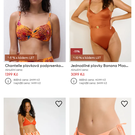
-11%
*-5 % s kódem: LST
*-10 % s kódem: LST
Chantelle plavková podprsenka dámská ICON
Jednodílné plavky Banana Moon Coraliss
Aktuální cena:
Aktuální cena:
1399 Kč
3099 Kč
Běžná cena:
2499 Kč
Běžná cena:
4099 Kč
Nejnižší cena:
1499 Kč
Nejnižší cena:
3499 Kč