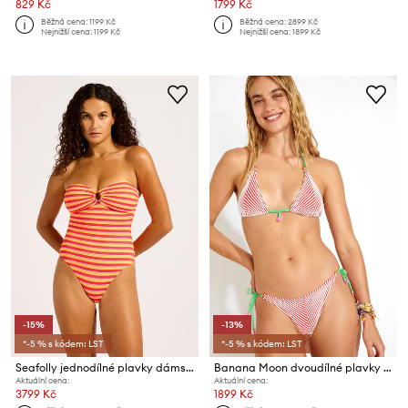
829 Kč
1799 Kč
Běžná cena:
1199 Kč
Běžná cena:
2899 Kč
Nejnižší cena:
1199 Kč
Nejnižší cena:
1899 Kč
-15%
-13%
*-5 % s kódem: LST
*-5 % s kódem: LST
Seafolly jednodílné plavky dámské Ring Front
Banana Moon dvoudílné plavky dámské Terrystripe
Aktuální cena:
Aktuální cena:
3799 Kč
1899 Kč