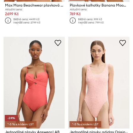
Max Mara Beachwear plavková podprsenka dámská ARA
Plavkové kalhotky Banana Moon Alamea
Aktuální cena:
Aktuální cena:
2699 Kč
769 Kč
Běžná cena:
4499 Kč
Běžná cena:
999 Kč
Nejnižší cena:
2799 Kč
Nejnižší cena:
799 Kč
-24%
*-5 % s kódem: LST
*-5 % s kódem: LST
Jednodílné plavky Answear.LAB
Jednodílné plavky adidas Originals Essentials