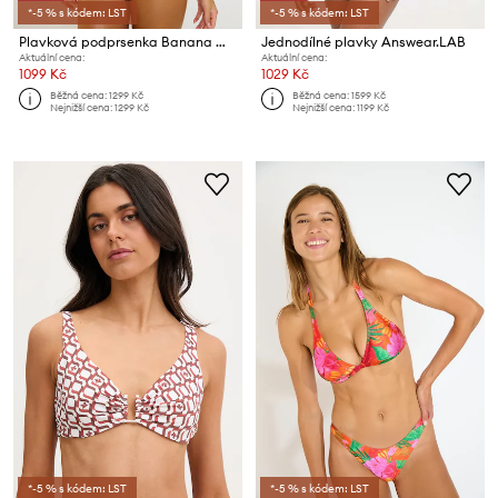
*-5 % s kódem: LST
*-5 % s kódem: LST
Plavková podprsenka Banana Moon Popcorn
Jednodílné plavky Answear.LAB
Aktuální cena:
Aktuální cena:
1099 Kč
1029 Kč
Běžná cena:
1299 Kč
Běžná cena:
1599 Kč
Nejnižší cena:
1299 Kč
Nejnižší cena:
1199 Kč
*-5 % s kódem: LST
*-5 % s kódem: LST