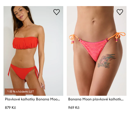
*-15 % s kódem: LST
Plavkové kalhotky Banana Moon Fringes
Banana Moon plavkové kalhotky dámské CALYPSEA
879 Kč
969 Kč