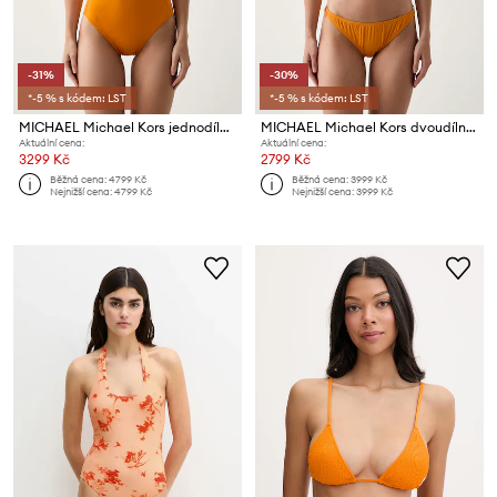
-31%
-30%
*-5 % s kódem: LST
*-5 % s kódem: LST
MICHAEL Michael Kors jednodílné plavky dámské
MICHAEL Michael Kors dvoudílné plavky dámské
Aktuální cena:
Aktuální cena:
3299 Kč
2799 Kč
Běžná cena:
4799 Kč
Běžná cena:
3999 Kč
Nejnižší cena:
4799 Kč
Nejnižší cena:
3999 Kč