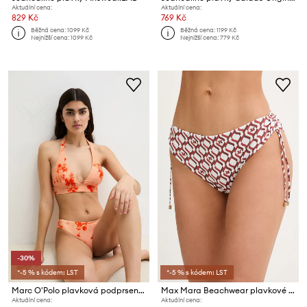
Aktuální cena:
Aktuální cena:
829 Kč
769 Kč
Běžná cena:
1099 Kč
Běžná cena:
1199 Kč
Nejnižší cena:
1099 Kč
Nejnižší cena:
779 Kč
-30%
*-5 % s kódem: LST
*-5 % s kódem: LST
Marc O'Polo plavková podprsenka dámská
Max Mara Beachwear plavkové kalhotky dámské SIBILLA
Aktuální cena:
Aktuální cena: