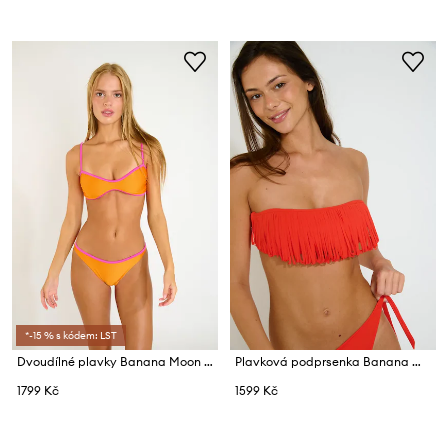
*-15 % s kódem: LST
Dvoudílné plavky Banana Moon Sunkiss
Plavková podprsenka Banana Moon Fringes
1799 Kč
1599 Kč