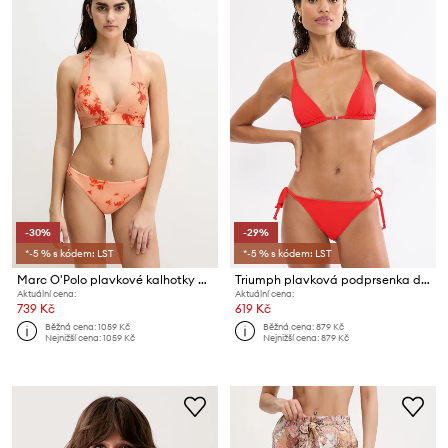
-30%
-29%
*-5 % s kódem: LST
*-5 % s kódem: LST
Marc O'Polo plavkové kalhotky dámské
Triumph plavková podprsenka dámská Mix & Match Summer
Aktuální cena:
Aktuální cena:
739 Kč
619 Kč
Běžná cena:
1059 Kč
Běžná cena:
879 Kč
Nejnižší cena:
1059 Kč
Nejnižší cena:
879 Kč