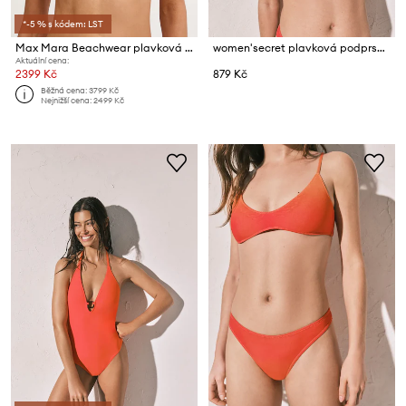
*-5 % s kódem: LST
Max Mara Beachwear plavková podprsenka dámská AMELIA
women'secret plavková podprsenka dámská
Aktuální cena:
2399 Kč
879 Kč
Běžná cena:
3799 Kč
Nejnižší cena:
2499 Kč