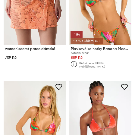
-11%
*-5 % s kódem: LST
women'secret pareo dámské
Plavkové kalhotky Banana Moon Alamea
Aktuální cena:
709 Kč
889 Kč
Běžná cena:
999 Kč
Nejnižší cena:
999 Kč