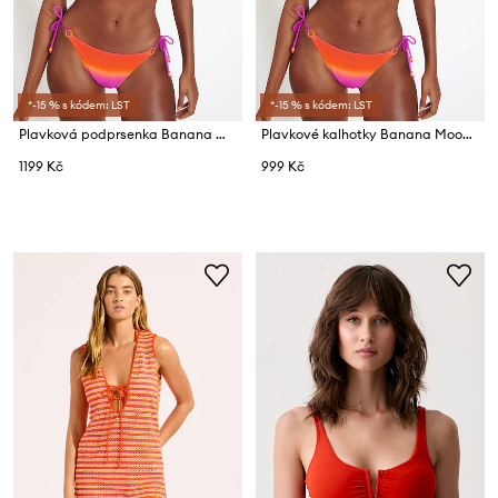
*-15 % s kódem: LST
*-15 % s kódem: LST
Plavková podprsenka Banana Moon Candycrush
Plavkové kalhotky Banana Moon Candycrush
1199 Kč
999 Kč