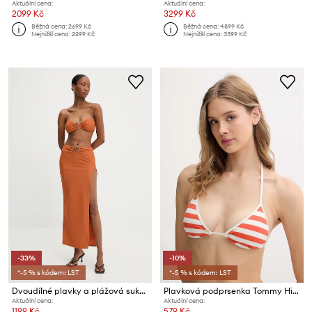
Aktuální cena:
Aktuální cena:
2099 Kč
3299 Kč
Běžná cena:
2699 Kč
Běžná cena:
4899 Kč
Nejnižší cena:
2299 Kč
Nejnižší cena:
3399 Kč
-33%
-10%
*-5 % s kódem: LST
*-5 % s kódem: LST
Dvoudílné plavky a plážová sukně Answear.LAB
Plavková podprsenka Tommy Hilfiger
Aktuální cena:
Aktuální cena:
1199 Kč
579 Kč