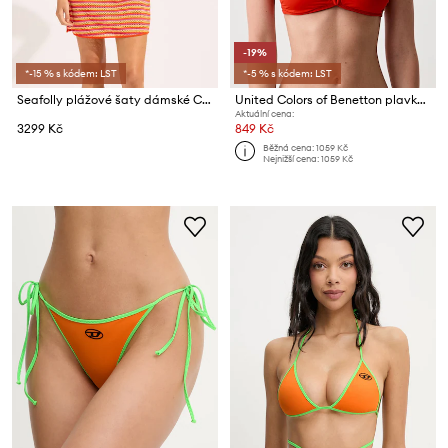
-19%
*-15 % s kódem: LST
*-5 % s kódem: LST
Seafolly plážové šaty dámské Calypso Mini Cover Up
United Colors of Benetton plavková podprsenka dámská
Aktuální cena:
3299 Kč
849 Kč
Běžná cena:
1059 Kč
Nejnižší cena:
1059 Kč