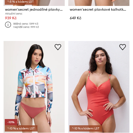
*-5 % s kódem: LST
women'secret jednodílné plavky dámské
women'secret plavkové kalhotky dámské
Aktuální cena:
939 Kč
649 Kč
Běžná cena:
1399 Kč
Nejnižší cena:
999 Kč
-10%
*-10 % s kódem: LST
*-10 % s kódem: LST