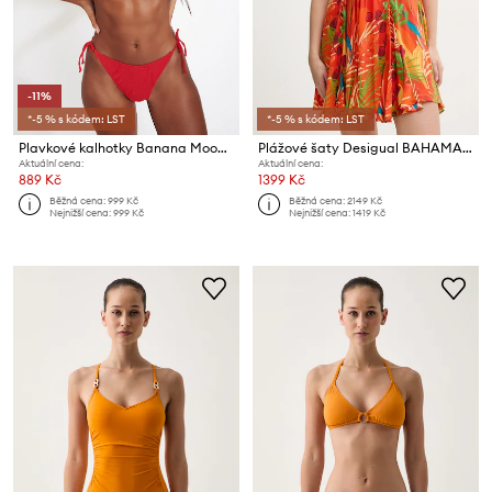
-11%
*-5 % s kódem: LST
*-5 % s kódem: LST
Plavkové kalhotky Banana Moon Hibiscrun
Plážové šaty Desigual BAHAMAS DRESS
Aktuální cena:
Aktuální cena:
889 Kč
1399 Kč
Běžná cena:
999 Kč
Běžná cena:
2149 Kč
Nejnižší cena:
999 Kč
Nejnižší cena:
1419 Kč