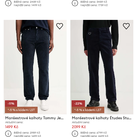
Běžná cena:
2489 Kč
Běžná cena:
3489 Kč
Nejnižší cena:
1499 Kč
Nejnižší cena:
1739 Kč
-11%
-22%
*-5 % s kódem: LST
*-5 % s kódem: LST
Manšestrové kalhoty Tommy Jeans
Manšestrové kalhoty Études Studio
Aktuální cena:
Aktuální cena:
1499 Kč
2099 Kč
Běžná cena:
2989 Kč
Běžná cena:
6799 Kč
Nejnižší cena:
1699 Kč
Nejnižší cena:
2699 Kč