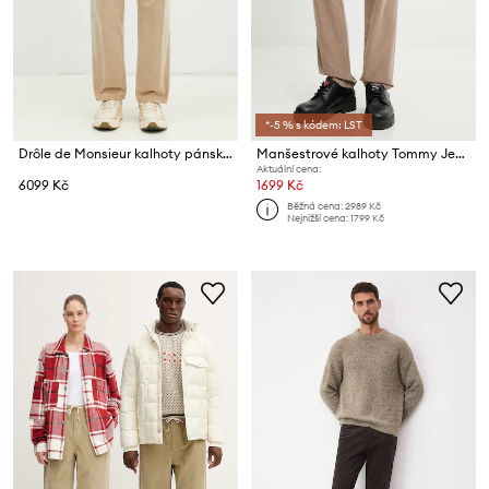
*-5 % s kódem: LST
Drôle de Monsieur kalhoty pánské manšestrové Le Pantalon Golfeur Corduroy
Manšestrové kalhoty Tommy Jeans
Aktuální cena:
6099 Kč
1699 Kč
Běžná cena:
2989 Kč
Nejnižší cena:
1799 Kč