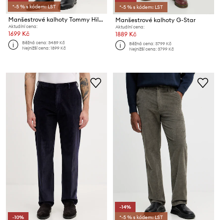
*-5 % s kódem: LST
*-5 % s kódem: LST
Manšestrové kalhoty Tommy Hilfiger
Manšestrové kalhoty G-Star
Aktuální cena:
Aktuální cena:
1699 Kč
1889 Kč
Běžná cena:
3489 Kč
Běžná cena:
3799 Kč
Nejnižší cena:
1899 Kč
Nejnižší cena:
3799 Kč
-14%
-10%
*-5 % s kódem: LST