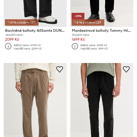
-10%
*-10 % s kódem: LST
*-5 % s kódem: LST
Bavlněné kalhoty AllSaints DUNSTAN
Manšestrové kalhoty Tommy Hilfiger
Aktuální cena:
Aktuální cena:
2099 Kč
1699 Kč
Běžná cena:
4099 Kč
Běžná cena:
3489 Kč
Nejnižší cena:
2299 Kč
Nejnižší cena:
1899 Kč