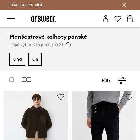
FINAL SALE %!
VÍCE
Ušetřete s Answear Club
Manšestrové kalhoty pánské
Počet vybraných produktů: 28
ona
on
Filtr