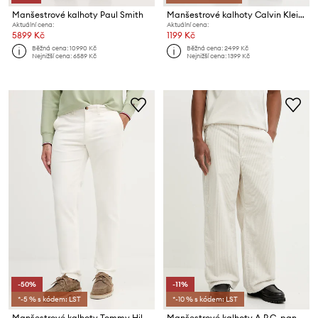
Manšestrové kalhoty Paul Smith
Manšestrové kalhoty Calvin Klein Jeans
Aktuální cena:
Aktuální cena:
5899 Kč
1199 Kč
Běžná cena:
10990 Kč
Běžná cena:
2499 Kč
Nejnižší cena:
6589 Kč
Nejnižší cena:
1399 Kč
-50%
-11%
*-5 % s kódem: LST
*-10 % s kódem: LST
Manšestrové kalhoty Tommy Hilfiger
Manšestrové kalhoty A.P.C. pantalon river H