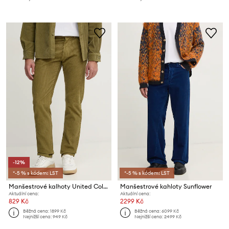
-12%
*-5 % s kódem: LST
*-5 % s kódem: LST
Manšestrové kalhoty United Colors of Benetton
Manšestrové kahloty Sunflower
Aktuální cena:
Aktuální cena:
829 Kč
2299 Kč
Běžná cena:
1899 Kč
Běžná cena:
6099 Kč
Nejnižší cena:
949 Kč
Nejnižší cena:
2499 Kč