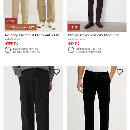
-10%
*-10 % s kódem: LST
-31%
Kalhoty Mammut Mammut x Cabourn Direttissima
Manšestrové kalhoty Medicine
Aktuální cena:
Aktuální cena:
4399 Kč
689 Kč
Běžná cena:
7399 Kč
Běžná cena:
1249 Kč
Nejnižší cena:
4899 Kč
Nejnižší cena:
999 Kč