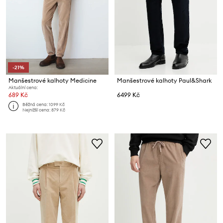
-21%
Manšestrové kalhoty Medicine
Manšestrové kalhoty Paul&Shark
Aktuální cena:
689 Kč
6499 Kč
Běžná cena:
1099 Kč
Nejnižší cena:
879 Kč