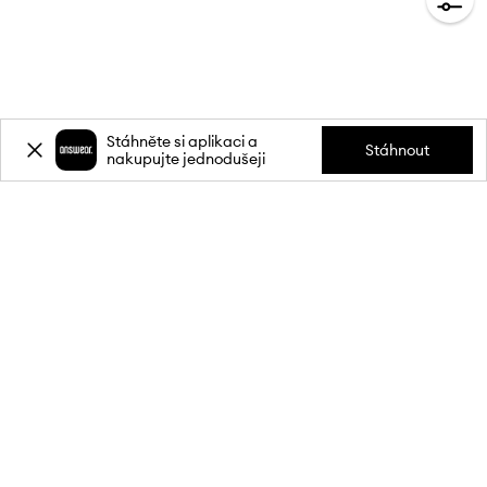
Stáhněte si aplikaci a
Stáhnout
nakupujte jednodušeji
Přihlaste se k odběru novinek a
získejte slevu
20 %
** na svůj první
nákup.