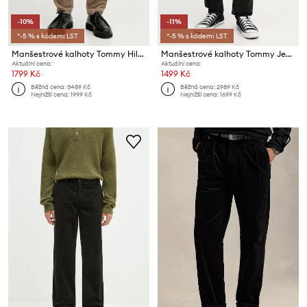
-10%
-11%
*-5 % s kódem: LST
*-5 % s kódem: LST
Manšestrové kalhoty Tommy Hilfiger
Manšestrové kalhoty Tommy Jeans
Aktuální cena:
Aktuální cena:
1799 Kč
1499 Kč
Běžná cena:
3489 Kč
Běžná cena:
2989 Kč
Nejnižší cena:
1999 Kč
Nejnižší cena:
1699 Kč