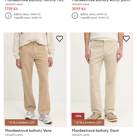
Aktuální cena:
Aktuální cena:
1739 Kč
3999 Kč
Běžná cena:
3489 Kč
Běžná cena:
6999 Kč
Nejnižší cena:
3489 Kč
Nejnižší cena:
4499 Kč
-10%
*-5 % s kódem: LST
*-5 % s kódem: LST
Manšestrové kalhoty Vans
Manšestrové kalhoty Gant
Aktuální cena:
Aktuální cena: