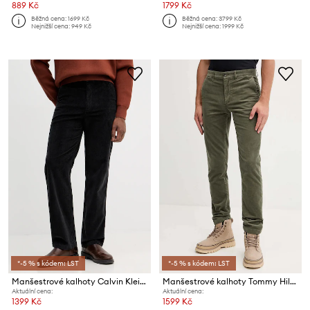
889 Kč
1799 Kč
Běžná cena:
1699 Kč
Běžná cena:
3799 Kč
Nejnižší cena:
949 Kč
Nejnižší cena:
1999 Kč
*-5 % s kódem: LST
*-5 % s kódem: LST
Manšestrové kalhoty Calvin Klein Jeans
Manšestrové kalhoty Tommy Hilfiger
Aktuální cena:
Aktuální cena:
1399 Kč
1599 Kč