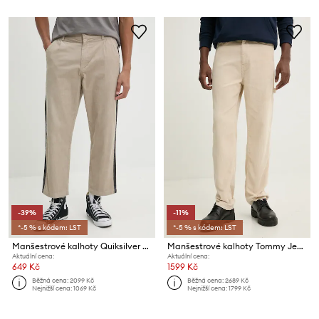
-39%
-11%
*-5 % s kódem: LST
*-5 % s kódem: LST
Manšestrové kalhoty Quiksilver Roller Line Pant
Manšestrové kalhoty Tommy Jeans
Aktuální cena:
Aktuální cena:
649 Kč
1599 Kč
Běžná cena:
2099 Kč
Běžná cena:
2689 Kč
Nejnižší cena:
1069 Kč
Nejnižší cena:
1799 Kč