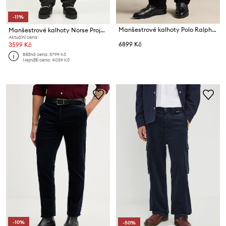
-11%
Manšestrové kalhoty Polo Ralph Lauren 42.2 8W CORDUROY
Manšestrové kalhoty Norse Projects Aros
Aktuální cena:
6899 Kč
3599 Kč
Běžná cena:
5799 Kč
Nejnižší cena:
4059 Kč
-10%
-50%