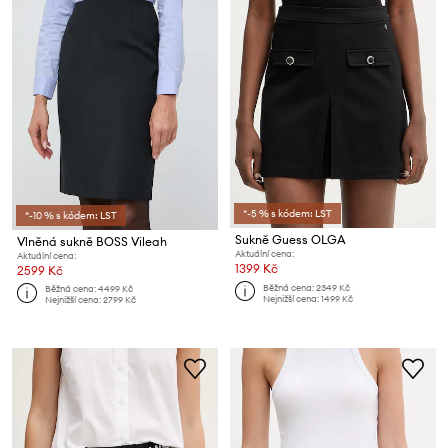
*-5 % s kódem: LST
*-10 % s kódem: LST
Sukně Guess OLGA
Vlněná sukně BOSS Vileah
Aktuální cena:
Aktuální cena:
1399 Kč
2599 Kč
Běžná cena:
2349 Kč
Běžná cena:
4499 Kč
Nejnižší cena:
1499 Kč
Nejnižší cena:
2799 Kč