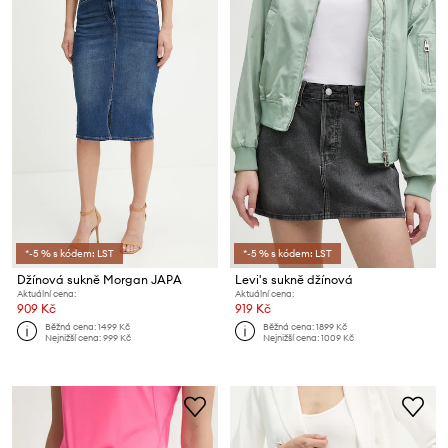
*-5 % s kódem: LST
*-5 % s kódem: LST
Džínová sukně Morgan JAPA
Levi's sukně džínová
Aktuální cena:
Aktuální cena:
909 Kč
919 Kč
Běžná cena:
1499 Kč
Běžná cena:
1899 Kč
Nejnižší cena:
999 Kč
Nejnižší cena:
1009 Kč