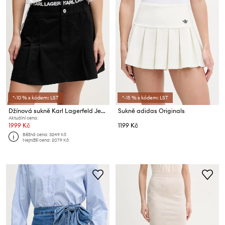
*-10 % s kódem: LST
*-15 % s kódem: LST
Džínová sukně Karl Lagerfeld Jeans
Sukně adidas Originals
Aktuální cena:
1999 Kč
1199 Kč
Běžná cena:
3249 Kč
Nejnižší cena:
2079 Kč