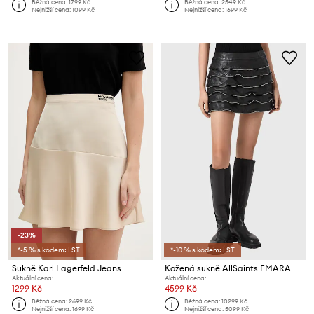
Běžná cena:
1799 Kč
Běžná cena:
2549 Kč
Nejnižší cena:
1099 Kč
Nejnižší cena:
1699 Kč
-23%
*-5 % s kódem: LST
*-10 % s kódem: LST
Sukně Karl Lagerfeld Jeans
Kožená sukně AllSaints EMARA
Aktuální cena:
Aktuální cena:
1299 Kč
4599 Kč
Běžná cena:
2699 Kč
Běžná cena:
10299 Kč
Nejnižší cena:
1699 Kč
Nejnižší cena:
5099 Kč