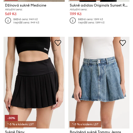
Džínová sukně Medicine
Sukně adidas Originals Sunset Rythms
Aktuální cena:
Aktuální cena:
569 Kč
1199 Kč
Běžná cena:
949 Kč
Běžná cena:
1399 Kč
Nejnižší cena:
949 Kč
Nejnižší cena:
1399 Kč
-30%
*-5 % s kódem: LST
*-5 % s kódem: LST
Sukně Dkny
Bavlněná sukně Tommy Jeans