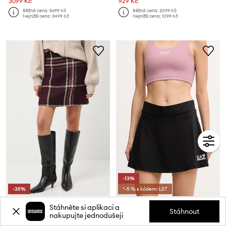
3099 Kč
929 Kč
Běžná cena:
5699 Kč
Běžná cena:
2099 Kč
Nejnižší cena:
3499 Kč
Nejnižší cena:
1099 Kč
-13%
-35%
*-5 % s kódem: LST
Sukně Medicine
Sportovní sukně EA7 Emporio Armani
Stáhněte si aplikaci a
Aktuální cena:
Aktuální cena:
Stáhnout
nakupujte jednodušeji
569 Kč
1899 Kč
Běžná cena:
1099 Kč
Běžná cena:
2199 Kč