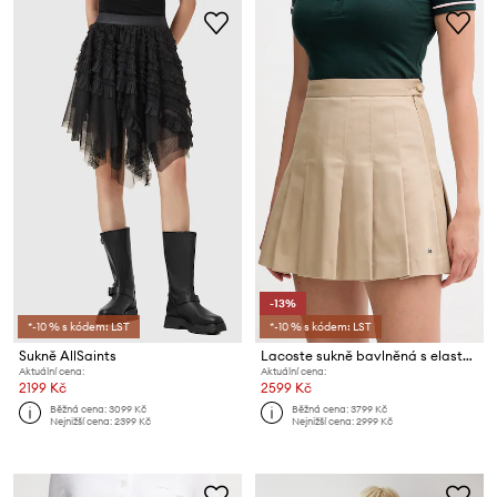
-13%
*-10 % s kódem: LST
*-10 % s kódem: LST
Sukně AllSaints
Lacoste sukně bavlněná s elastanem
Aktuální cena:
Aktuální cena:
2199 Kč
2599 Kč
Běžná cena:
3099 Kč
Běžná cena:
3799 Kč
Nejnižší cena:
2399 Kč
Nejnižší cena:
2999 Kč