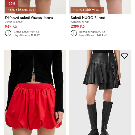
-25%
*-5 % s kódem: LST
*-10 % s kódem: LST
Džínová sukně Guess Jeans
Sukně HUGO Rilandi
Aktuální cena:
Aktuální cena:
969 Kč
2399 Kč
Běžná cena:
1989 Kč
Běžná cena:
3999 Kč
Nejnižší cena:
1299 Kč
Nejnižší cena:
2499 Kč