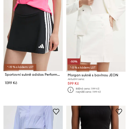
-50%
*-15 % s kódem: LST
*-5 % s kódem: LST
Sportovní sukně adidas Performance Train Essentails
Morgan sukně s bavlnou JEON
Aktuální cena:
1099 Kč
599 Kč
Běžná cena:
1199 Kč
Nejnižší cena:
1199 Kč