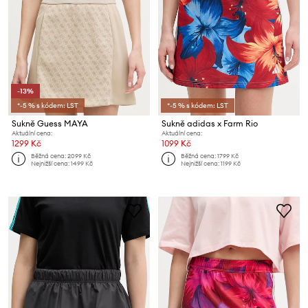
-13%
*-5 % s kódem: LST
*-5 % s kódem: LST
Sukně Guess MAYA
Sukně adidas x Farm Rio
Aktuální cena:
Aktuální cena:
1299 Kč
1099 Kč
Běžná cena:
2099 Kč
Běžná cena:
1799 Kč
Nejnižší cena:
1499 Kč
Nejnižší cena:
1199 Kč