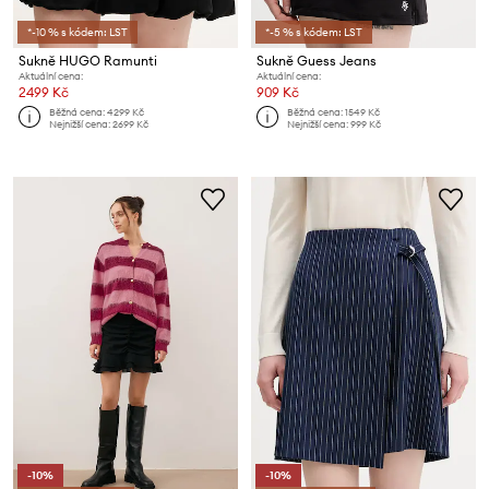
*-10 % s kódem: LST
*-5 % s kódem: LST
Sukně HUGO Ramunti
Sukně Guess Jeans
Aktuální cena:
Aktuální cena:
2499 Kč
909 Kč
Běžná cena:
4299 Kč
Běžná cena:
1549 Kč
Nejnižší cena:
2699 Kč
Nejnižší cena:
999 Kč
-10%
-10%