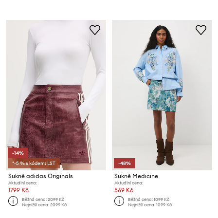
-14%
*-5 % s kódem: LST
-48%
Sukně adidas Originals
Sukně Medicine
Aktuální cena:
Aktuální cena:
1799 Kč
569 Kč
Běžná cena:
2099 Kč
Běžná cena:
1099 Kč
Nejnižší cena:
2099 Kč
Nejnižší cena:
1099 Kč