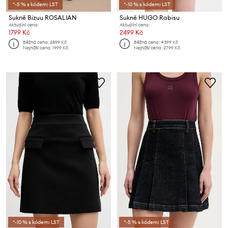
*-5 % s kódem: LST
*-10 % s kódem: LST
Sukně Bizuu ROSALIAN
Sukně HUGO Rabisu
Aktuální cena:
Aktuální cena:
1799 Kč
2499 Kč
Běžná cena:
2899 Kč
Běžná cena:
4399 Kč
Nejnižší cena:
1999 Kč
Nejnižší cena:
2799 Kč
*-10 % s kódem: LST
*-5 % s kódem: LST