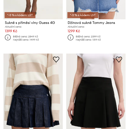
*-5 % s kódem: LST
*-5 % s kódem: LST
Sukně s příměsí vlny Guess 4G
Džínová sukně Tommy Jeans
Aktuální cena:
Aktuální cena:
1399 Kč
1299 Kč
Běžná cena:
2849 Kč
Běžná cena:
2399 Kč
Nejnižší cena:
1499 Kč
Nejnižší cena:
1319 Kč