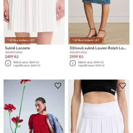
*-10 % s kódem: LST
*-10 % s kódem: LST
Sukně Lacoste
Džínová sukně Lauren Ralph Lauren
Aktuální cena:
Aktuální cena:
2499 Kč
2999 Kč
Běžná cena:
3899 Kč
Běžná cena:
3999 Kč
Nejnižší cena:
2699 Kč
Nejnižší cena:
3199 Kč