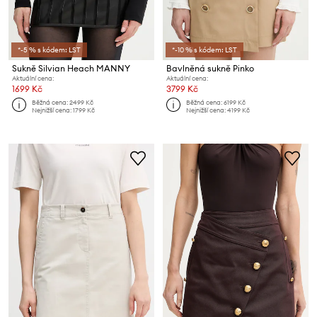
*-5 % s kódem: LST
*-10 % s kódem: LST
Sukně Silvian Heach MANNY
Bavlněná sukně Pinko
Aktuální cena:
Aktuální cena:
1699 Kč
3799 Kč
Běžná cena:
2499 Kč
Běžná cena:
6199 Kč
Nejnižší cena:
1799 Kč
Nejnižší cena:
4199 Kč