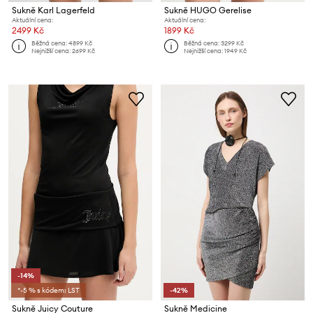
Sukně Karl Lagerfeld
Sukně HUGO Gerelise
Aktuální cena:
Aktuální cena:
2499 Kč
1899 Kč
Běžná cena:
4899 Kč
Běžná cena:
3299 Kč
Nejnižší cena:
2699 Kč
Nejnižší cena:
1949 Kč
-14%
*-5 % s kódem: LST
-42%
Sukně Juicy Couture
Sukně Medicine