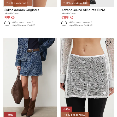
*-5 % s kódem: LST
*-10 % s kódem: LST
Sukně adidas Originals
Kožená sukně AllSaints IRINA
Aktuální cena:
Aktuální cena:
999 Kč
5399 Kč
Běžná cena:
1199 Kč
Běžná cena:
10299 Kč
Nejnižší cena:
1069 Kč
Nejnižší cena:
5699 Kč
-14%
-40%
*-5 % s kódem: LST