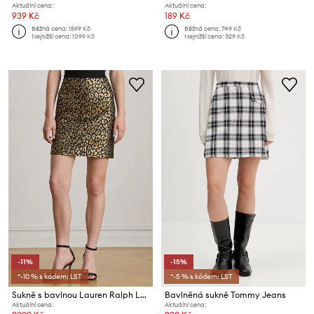
Aktuální cena:
Aktuální cena:
939 Kč
189 Kč
Běžná cena:
1599 Kč
Běžná cena:
749 Kč
Nejnižší cena:
1099 Kč
Nejnižší cena:
329 Kč
-11%
-15%
*-10 % s kódem: LST
*-5 % s kódem: LST
Sukně s bavlnou Lauren Ralph Lauren
Bavlněná sukně Tommy Jeans
Aktuální cena:
Aktuální cena: