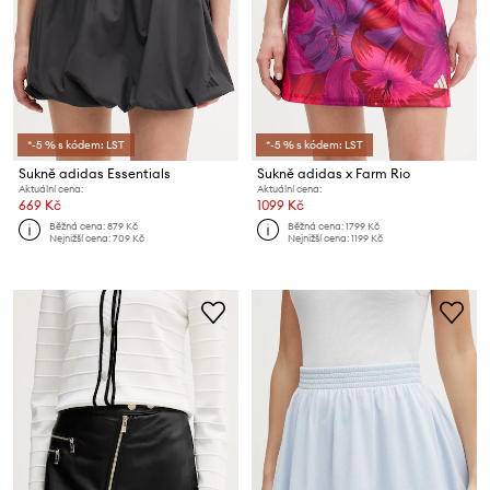
*-5 % s kódem: LST
*-5 % s kódem: LST
Sukně adidas Essentials
Sukně adidas x Farm Rio
Aktuální cena:
Aktuální cena:
669 Kč
1099 Kč
Běžná cena:
879 Kč
Běžná cena:
1799 Kč
Nejnižší cena:
709 Kč
Nejnižší cena:
1199 Kč