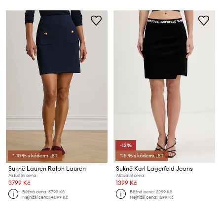
-12%
*-10 % s kódem: LST
*-5 % s kódem: LST
Sukně Lauren Ralph Lauren
Sukně Karl Lagerfeld Jeans
Aktuální cena:
Aktuální cena:
3799 Kč
1399 Kč
Běžná cena:
5799 Kč
Běžná cena:
2299 Kč
Nejnižší cena:
4099 Kč
Nejnižší cena:
1599 Kč