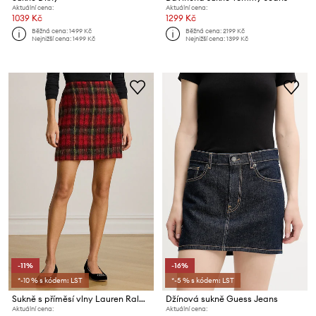
Aktuální cena:
Aktuální cena:
1039 Kč
1299 Kč
Běžná cena:
1499 Kč
Běžná cena:
2199 Kč
Nejnižší cena:
1499 Kč
Nejnižší cena:
1399 Kč
-11%
-16%
*-10 % s kódem: LST
*-5 % s kódem: LST
Sukně s příměsí vlny Lauren Ralph Lauren
Džínová sukně Guess Jeans
Aktuální cena:
Aktuální cena: