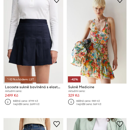
*-10 % s kódem: LST
-42%
Lacoste sukně bavlněná s elastanem
Sukně Medicine
Aktuální cena:
Aktuální cena:
2499 Kč
329 Kč
Běžná cena:
3799 Kč
Běžná cena:
989 Kč
Nejnižší cena:
2699 Kč
Nejnižší cena:
569 Kč