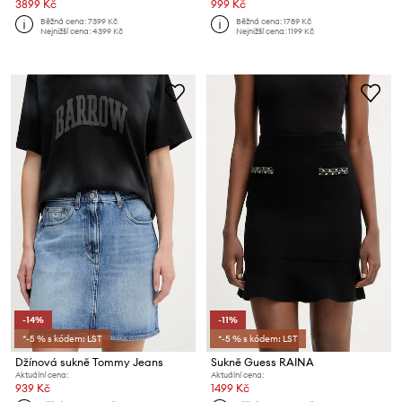
3899 Kč
999 Kč
Běžná cena:
7399 Kč
Běžná cena:
1789 Kč
Nejnižší cena:
4399 Kč
Nejnižší cena:
1199 Kč
-14%
-11%
*-5 % s kódem: LST
*-5 % s kódem: LST
Džínová sukně Tommy Jeans
Sukně Guess RAINA
Aktuální cena:
Aktuální cena:
939 Kč
1499 Kč