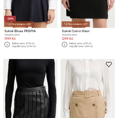
-28%
*-10 % s kódem: LST
*-5 % s kódem: LST
Sukně IBlues PRISMA
Sukně Calvin Klein
Aktuální cena:
Aktuální cena:
1999 Kč
1299 Kč
Běžná cena:
2799 Kč
Běžná cena:
2199 Kč
Nejnižší cena:
2799 Kč
Nejnižší cena:
1399 Kč