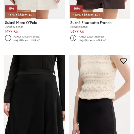
-11%
-10%
*-5 % s kódem: LST
*-10 % s kódem: LST
Sukně Marc O'Polo
Sukně Elisabetta Franchi
Aktuální cena:
Aktuální cena:
1499 Kč
5699 Kč
Běžná cena:
2499 Kč
Běžná cena:
8899 Kč
Nejnižší cena:
1699 Kč
Nejnižší cena:
6399 Kč