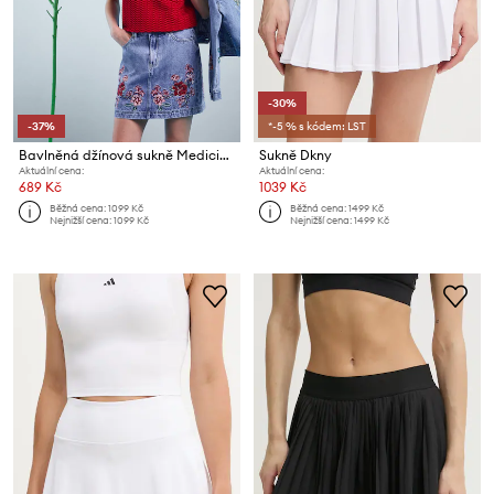
-30%
-37%
*-5 % s kódem: LST
Bavlněná džínová sukně Medicine
Sukně Dkny
Aktuální cena:
Aktuální cena:
689 Kč
1039 Kč
Běžná cena:
1099 Kč
Běžná cena:
1499 Kč
Nejnižší cena:
1099 Kč
Nejnižší cena:
1499 Kč