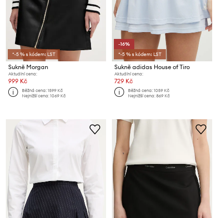
-16%
*-5 % s kódem: LST
*-5 % s kódem: LST
Sukně Morgan
Sukně adidas House of Tiro
Aktuální cena:
Aktuální cena:
999 Kč
729 Kč
Běžná cena:
1599 Kč
Běžná cena:
1059 Kč
Nejnižší cena:
1069 Kč
Nejnižší cena:
869 Kč