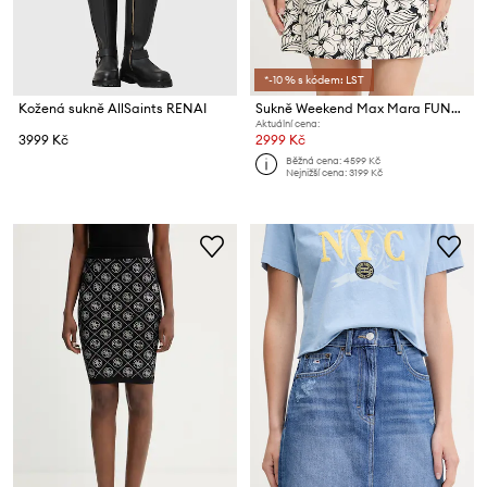
*-10 % s kódem: LST
Kožená sukně AllSaints RENAI
Sukně Weekend Max Mara FUNGO
Aktuální cena:
3999 Kč
2999 Kč
Běžná cena:
4599 Kč
Nejnižší cena:
3199 Kč