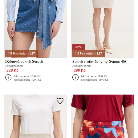
-12%
*-5 % s kódem: LST
*-5 % s kódem: LST
Džínová sukně Gaudi
Sukně s příměsí vlny Guess 4G
Aktuální cena:
Aktuální cena:
1229 Kč
1399 Kč
Běžná cena:
2099 Kč
Běžná cena:
2799 Kč
Nejnižší cena:
1299 Kč
Nejnižší cena:
1599 Kč