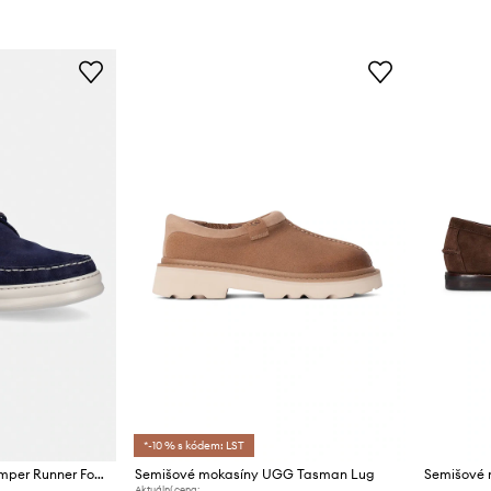
*-10 % s kódem: LST
Nubukové mokasíny Camper Runner Four
Semišové mokasíny UGG Tasman Lug
Aktuální cena: