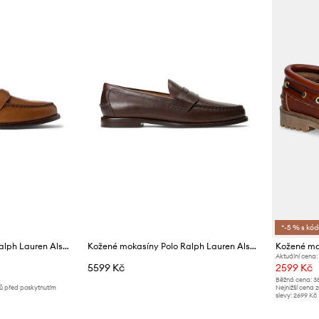
*-5 % s kó
Kožené mokasíny Polo Ralph Lauren Alston Penny
Kožené mokasíny Polo Ralph Lauren Alston Penny
Kožené mo
Aktuální cena:
5599 Kč
2599 Kč
Běžná cena:
3
nů před poskytnutím
Nejnižší cena 
slevy:
2699 Kč