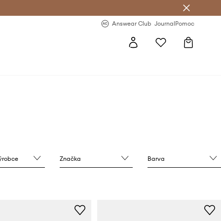
Answear Club
- 20 % na první objednávku
Answear Club
Journal
Pomoc
výrobce
Značka
Barva