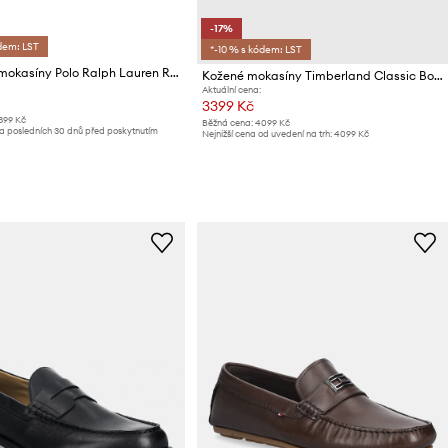
-17%
dem: LST
*-10 % s kódem: LST
Semišové mokasíny Polo Ralph Lauren REYNOLD
Kožené mokasíny Timberland Classic Boat 2 Eye
Aktuální cena:
3399 Kč
399 Kč
Běžná cena:
4099 Kč
za posledních 30 dnů před poskytnutím
Nejnižší cena od uvedení na trh:
4099 Kč