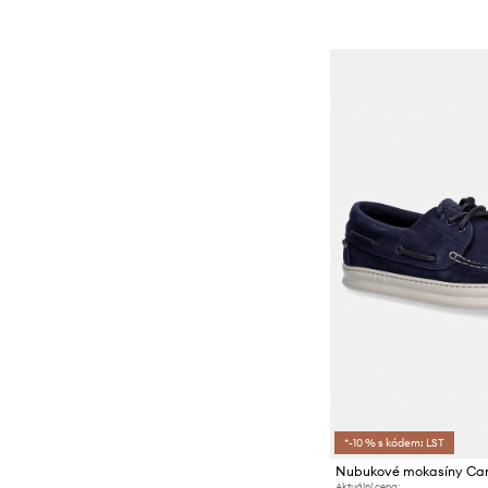
*-10 % s kódem: LST
Aktuální cena: