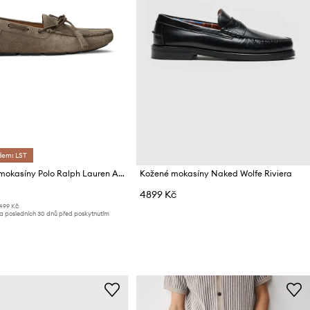
dem: LST
Semišové mokasíny Polo Ralph Lauren Anders Tie
Kožené mokasíny Naked Wolfe Riviera
4899 Kč
499 Kč
za posledních 30 dnů před poskytnutím