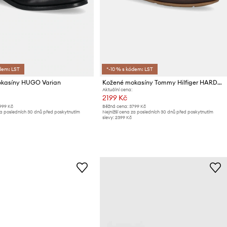
dem: LST
*-10 % s kódem: LST
kasíny HUGO Varian
Kožené mokasíny Tommy Hilfiger HARDWARE DRIVER SHOE
Aktuální cena:
2199 Kč
999 Kč
Běžná cena:
3799 Kč
za posledních 30 dnů před poskytnutím
Nejnižší cena za posledních 30 dnů před poskytnutím
slevy:
2399 Kč