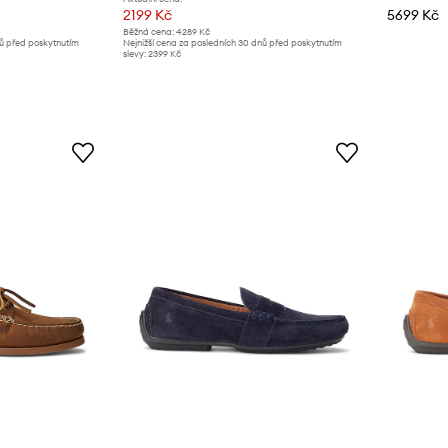
2199 Kč
5699 Kč
Běžná cena:
4289 Kč
nů před poskytnutím
Nejnižší cena za posledních 30 dnů před poskytnutím
slevy:
2399 Kč