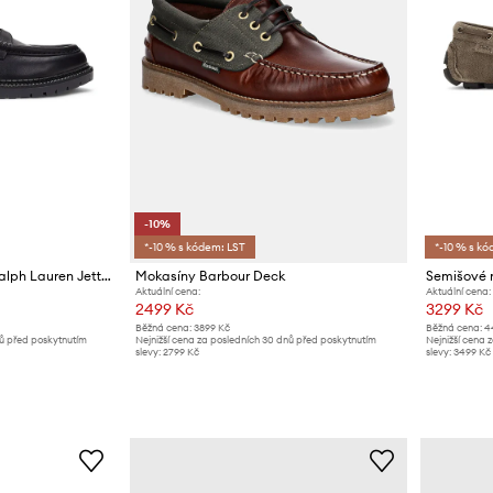
-10%
*-10 % s kódem: LST
*-10 % s kó
Kožené mokasíny Polo Ralph Lauren Jett Penny
Mokasíny Barbour Deck
Aktuální cena:
Aktuální cena:
2499 Kč
3299 Kč
Běžná cena:
3899 Kč
Běžná cena:
4
nů před poskytnutím
Nejnižší cena za posledních 30 dnů před poskytnutím
Nejnižší cena 
slevy:
2799 Kč
slevy:
3499 Kč