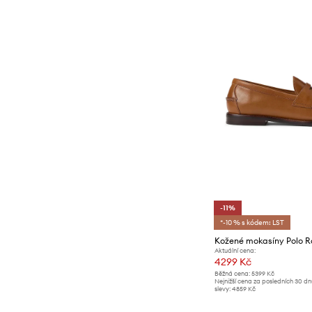
-11%
*-10 % s kódem: LST
Aktuální cena:
4299 Kč
Běžná cena:
5399 Kč
Nejnižší cena za posledních 30 d
slevy:
4859 Kč