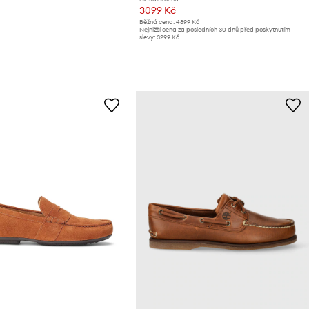
3099 Kč
Běžná cena:
4899 Kč
Nejnižší cena za posledních 30 dnů před poskytnutím
slevy:
3299 Kč