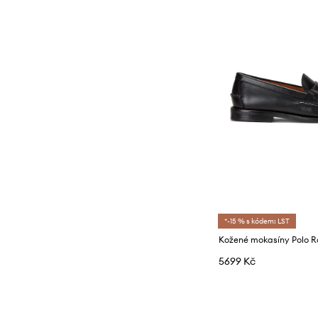
*-15 % s kódem: LST
5699 Kč