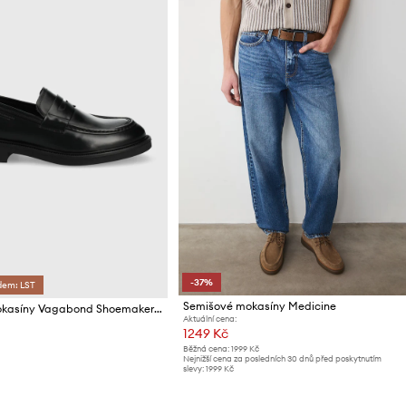
-37%
dem: LST
Semišové mokasíny Medicine
Kožené mokasíny Vagabond Shoemakers Alex M
Aktuální cena:
1249 Kč
Běžná cena:
1999 Kč
Nejnižší cena za posledních 30 dnů před poskytnutím
slevy:
1999 Kč