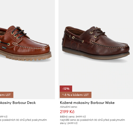
-12%
dem: LST
*-5 % s kódem: LST
kasíny Barbour Deck
Kožené mokasíny Barbour Wake
Aktuální cena:
2199 Kč
899 Kč
Běžná cena:
3499 Kč
za posledních 30 dnů před poskytnutím
Nejnižší cena za posledních 30 dnů před poskytnutím
slevy:
2499 Kč