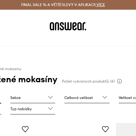
ácení zdarma (od 1800 Kč)
FINAL SALE % A VĚTŠÍ SLEVY V APLIKACI!
Doručení i do 24 h
VÍCE
Ušetřete s 
ené mokasíny
žené mokasíny
Počet vybraných produktů: 161
Sekce
Celková velikost
Velikost 
Typ nabídky