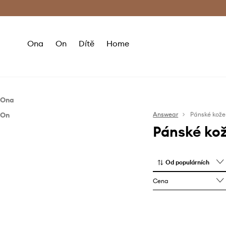
Premium Fashion Benefits
Doručení a vr
Ona
On
Dítě
Home
Ona
On
Boty
Answear
Pánské kož
Pánské ko
Boty
Mokasíny a polobotky
Tenisky a kecky
Mokasíny a polobotky
Papuče
Od populárních
Tenisky a kecky
Cena