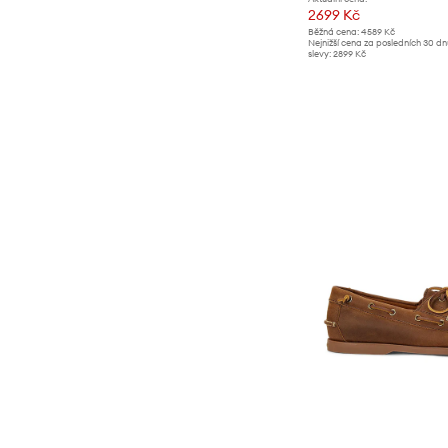
2699 Kč
Běžná cena:
4589 Kč
Nejnižší cena za posledních 30 d
slevy:
2899 Kč