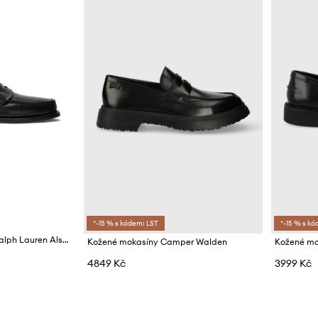
*-15 % s kódem: LST
*-15 % s kó
Kožené mokasíny Polo Ralph Lauren Alston Penny
Kožené mokasíny Camper Walden
4849 Kč
3999 Kč