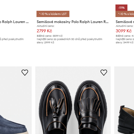
-11%
*-10 % s kódem: LST
*-10 % s kó
Nubukové mokasíny Polo Ralph Lauren Merton Boat
Semišové mokasíny Polo Ralph Lauren Reynold
Aktuální cena:
Aktuální cena:
2799 Kč
3099 Kč
Běžná cena:
3599 Kč
Běžná cena:
4
nů před poskytnutím
Nejnižší cena za posledních 30 dnů před poskytnutím
Nejnižší cena 
slevy:
2999 Kč
slevy:
3499 Kč