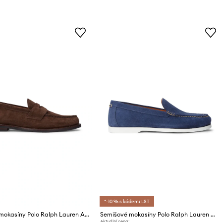
*-10 % s kódem: LST
Semišové mokasíny Polo Ralph Lauren Alston Penny
Semišové mokasíny Polo Ralph Lauren Merton Vnetn
Aktuální cena: