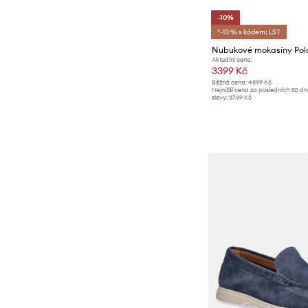
-10%
*-10 % s kódem: LST
Aktuální cena:
3399 Kč
Běžná cena:
4899 Kč
Nejnižší cena za posledních 30 d
slevy:
3799 Kč