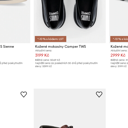
*-10 % s kódem: LST
*-10 % s kó
S Sienne
Kožené mokasíny Camper TWS
Kožené mo
Aktuální cena:
Aktuální cena:
3199 Kč
2999 Kč
Běžná cena:
5069 Kč
Běžná cena:
4
nů před poskytnutím
Nejnižší cena za posledních 30 dnů před poskytnutím
Nejnižší cena 
slevy:
3399 Kč
slevy:
3199 Kč