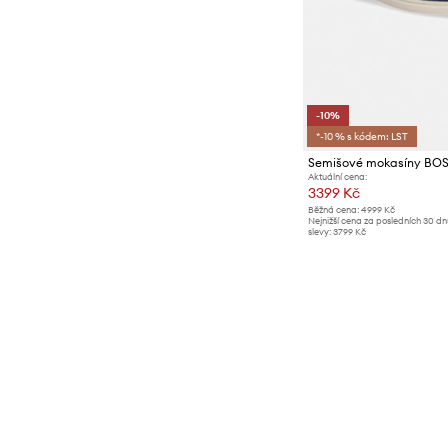
-10%
*-10 % s kódem: LST
Semišové mokasíny BOS
Aktuální cena:
3399 Kč
Běžná cena:
4999 Kč
Nejnižší cena za posledních 30 d
slevy:
3799 Kč