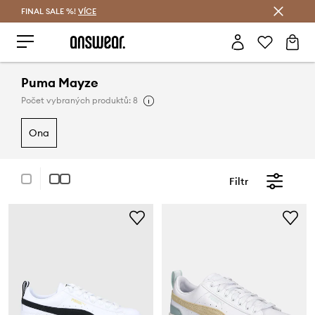
FINAL SALE %!
VÍCE
Ušetřete s Answear Club
Puma Mayze
Počet vybraných produktů: 8
ona
Filtr