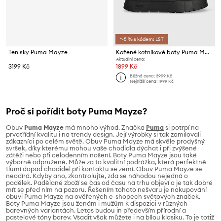
*-5 % s kódem: LST
Tenisky Puma Mayze
Kožené kotníkové boty Puma Mayze Stack Chelsea Wns
Aktuální cena:
3199 Kč
1899 Kč
Běžná cena:
3999 Kč
Nejnižší cena:
1999 Kč
Proč si pořídit boty Puma Mayze?
Obuv
Puma Mayze
má mnoho výhod. Značka
Puma
si potrpí na
prvotřídní kvalitu i na trendy design. Její výrobky si tak zamilovali
zákazníci po celém světě. Obuv Puma Mayze má skvěle prodyšný
svršek, díky kterému mohou vaše chodidla dýchat i při zvýšené
zátěži nebo při celodenním nošení. Boty Puma Mayze jsou také
výborně odpružené. Může za to kvalitní podrážka, která perfektně
tlumí dopad chodidel při kontaktu se zemí. Obuv Puma Mayze se
neodírá. Kdyby ano, zkontrolujte, zda se náhodou nejedná o
padělek. Padělané zboží se čas od času na trhu objeví a je tak dobré
mít se před ním na pozoru. Řešením tohoto nešvaru je nakupování
obuvi Puma Mayze na ověřených e-shopech světových značek.
Boty Puma Mayze jsou ženám i mužům k dispozici v různých
barevných variantách. Letos budou in především přírodní a
pastelové tóny barev. Vsadit však můžete i na bílou klasiku. To je totiž