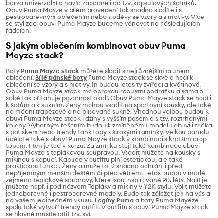
barva univerzální a navíc zapadne i do tzv. kapsulových šatníků.
Obuv Puma Mayze v bílém provedení tak snadno sladíte i s
pestrobarevným oblečením nebo s oděvy se vzory a s motivy. Více
se stylizaci obuvi Puma Mayze budeme věnovat na následujících
řádcích.
S jakým oblečením kombinovat obuv Puma
Mayze stack?
Boty
Puma Mayze stack
můžete sladit s nejrůznějším druhem
oblečení.
Bílé pánské boty
Puma Mayze stack se skvěle hodí k
oblečení se vzory a s motivy. In budou letos ty zvířecí a květinové.
Obuv Puma Mayze stack má opravdu robustní podrážku a sama o
sobě tak přitahuje pozornost okolí. Obuv Puma Mayze stack se hodí i
k šatům a k sukním. Ženy mohou vsadit na sportovní kousky, ale také
na módní trapézové a na plisované sukně. Vhodnou volbou budou k
obuvi Puma Mayze stack i džíny s vyšším pasem a s tzv. roztrhanými
koleny. Výborným řešením budou k zmíněnému modelu obuvi i trička
s potiskem nebo trendy tank topy s širokými ramínky. Velkou parádu
uděláte také s obuví Puma Mayze stack v kombinaci s kratším crop
topem. I ten je teď v kurzu. Za zmínku stojí také kombinace obuvi
Puma Mayze s teplákovou soupravou. Vsadit můžete na kousky s
mikinou s kapucí. Kapuce v outfitu plní estetickou, ale také
praktickou funkci. Ženy a muže totiž snadno ochrání i před
nepříjemným menším deštěm či před větrem. Letos budou v módě
zejména teplákové soupravy, které jsou inspirované 90. léty. Najít je
můžete např. i pod názvem Tepláky a mikiny v Y2K stylu. Volit můžete
jednobarevné i pestrobarevné modely. Bude tak záležet jen na vás a
na vašem jedinečném vkusu.
Legíny Puma
a boty Puma Mayeze
spolu také vytvoří trendy outfit. V outfitu s obuví Puma Mayze stack
se hlavně musíte cítit tzv. sví.