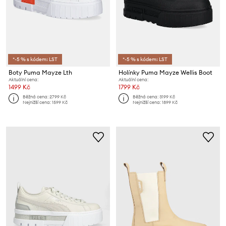
*-5 % s kódem: LST
*-5 % s kódem: LST
Boty Puma Mayze Lth
Holínky Puma Mayze Wellis Boot
Aktuální cena:
Aktuální cena:
1499 Kč
1799 Kč
Běžná cena:
2799 Kč
Běžná cena:
3199 Kč
Nejnižší cena:
1599 Kč
Nejnižší cena:
1899 Kč