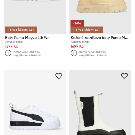
-26%
*-5 % s kódem: LST
*-5 % s kódem: LST
Boty Puma Mayze Lth Wn
Kožené kotníkové boty Puma Mayze Stack Chelsea Wns
Aktuální cena:
Aktuální cena:
1899 Kč
1699 Kč
Běžná cena:
3099 Kč
Běžná cena:
4099 Kč
Nejnižší cena:
1949 Kč
Nejnižší cena:
2299 Kč