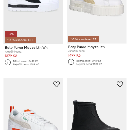
-13%
*-5 % s kódem: LST
*-5 % s kódem: LST
Boty Puma Mayze Lth
Boty Puma Mayze Lth Wn
Aktuální cena:
Aktuální cena:
1499 Kč
1379 Kč
Běžná cena:
2999 Kč
Běžná cena:
2499 Kč
Nejnižší cena:
1599 Kč
Nejnižší cena:
1599 Kč