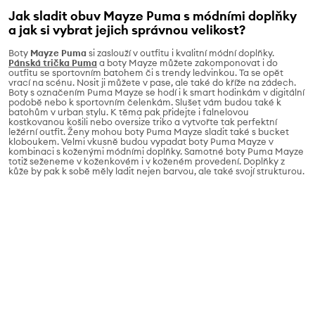
Jak sladit obuv Mayze Puma s módními doplňky
a jak si vybrat jejich správnou velikost?
Boty
Mayze Puma
si zaslouží v outfitu i kvalitní módní doplňky.
Pánská trička Puma
a boty Mayze můžete zakomponovat i do
outfitu se sportovním batohem či s trendy ledvinkou. Ta se opět
vrací na scénu. Nosit ji můžete v pase, ale také do kříže na zádech.
Boty s označením Puma Mayze se hodí i k smart hodinkám v digitální
podobě nebo k sportovním čelenkám. Slušet vám budou také k
batohům v urban stylu. K těma pak přidejte i falnelovou
kostkovanou košili nebo oversize triko a vytvořte tak perfektní
ležérní outfit. Ženy mohou boty Puma Mayze sladit také s bucket
kloboukem. Velmi vkusně budou vypadat boty Puma Mayze v
kombinaci s koženými módními doplňky. Samotné boty Puma Mayze
totiž seženeme v koženkovém i v koženém provedení. Doplňky z
kůže by pak k sobě měly ladit nejen barvou, ale také svojí strukturou.