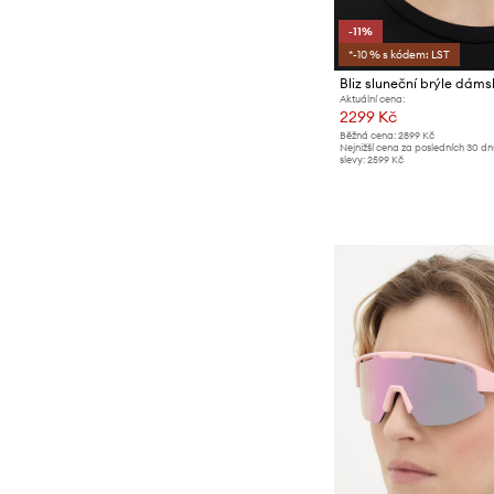
-11%
*-10 % s kódem: LST
Bliz sluneční brýle dám
Aktuální cena:
2299 Kč
Běžná cena:
2899 Kč
Nejnižší cena za posledních 30 d
slevy:
2599 Kč