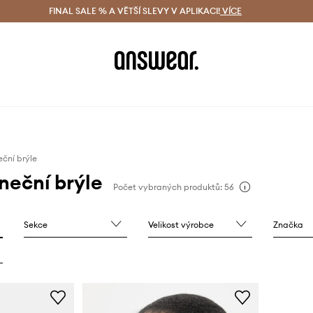
ácení zdarma (od 1800 Kč)
FINAL SALE % A VĚTŠÍ SLEVY V APLIKACI!
Doručení i do 24 h
VÍCE
Ušetřete s 
eční brýle
neční brýle
Počet vybraných produktů: 56
Sekce
Velikost výrobce
Značka