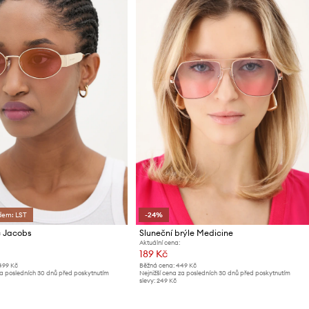
dem: LST
-24%
c Jacobs
Sluneční brýle Medicine
Aktuální cena:
189 Kč
499 Kč
Běžná cena:
449 Kč
za posledních 30 dnů před poskytnutím
Nejnižší cena za posledních 30 dnů před poskytnutím
slevy:
249 Kč