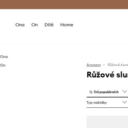
Premium Fashion Benefits
Doručení a vr
Ona
On
Dítě
Home
Ona
On
Doplňky
Answear
Růžové slun
Růžové slu
Doplňky
Brýle
Brýle
Od populárních
Typ nabídky