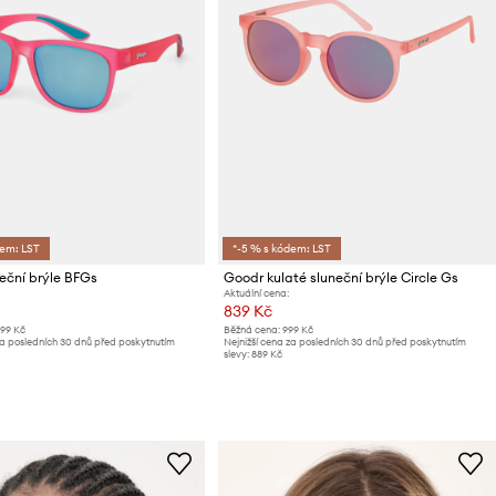
dem: LST
*-5 % s kódem: LST
eční brýle BFGs
Goodr kulaté sluneční brýle Circle Gs
Aktuální cena:
839 Kč
399 Kč
Běžná cena:
999 Kč
za posledních 30 dnů před poskytnutím
Nejnižší cena za posledních 30 dnů před poskytnutím
slevy:
889 Kč