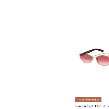
*-10 % s kódem: LST
Sluneční brýle Marc Jac