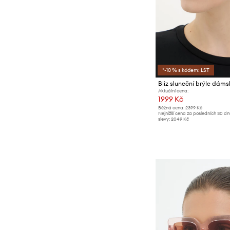
*-10 % s kódem: LST
Bliz sluneční brýle dáms
Aktuální cena:
1999 Kč
Běžná cena:
2399 Kč
Nejnižší cena za posledních 30 d
slevy:
2049 Kč