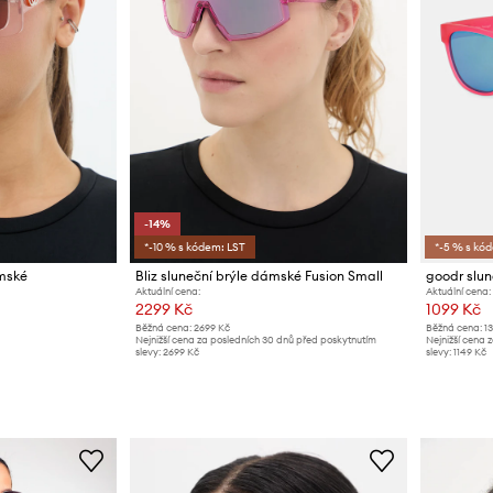
-14%
*-10 % s kódem: LST
*-5 % s kó
ámské
Bliz sluneční brýle dámské Fusion Small
goodr slun
Aktuální cena:
Aktuální cena:
2299 Kč
1099 Kč
Běžná cena:
2699 Kč
Běžná cena:
1
Nejnižší cena za posledních 30 dnů před poskytnutím
Nejnižší cena 
slevy:
2699 Kč
slevy:
1149 Kč