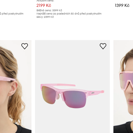
Aktuální cena:
2199 Kč
1399 Kč
Běžná cena:
3399 Kč
nů před poskytnutím
Nejnižší cena za posledních 30 dnů před poskytnutím
slevy:
2399 Kč