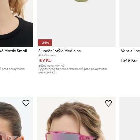
-24%
ké Matrix Small
Sluneční brýle Medicine
Vans slune
Aktuální cena:
189 Kč
1549 Kč
Běžná cena:
499 Kč
nů před poskytnutím
Nejnižší cena za posledních 30 dnů před poskytnutím
slevy:
249 Kč