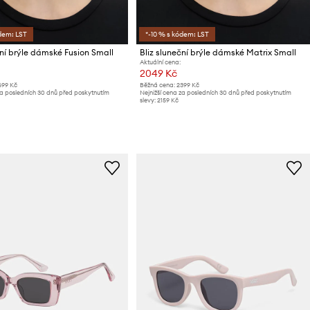
dem: LST
*-10 % s kódem: LST
ční brýle dámské Fusion Small
Bliz sluneční brýle dámské Matrix Small
Aktuální cena:
2049 Kč
699 Kč
Běžná cena:
2399 Kč
za posledních 30 dnů před poskytnutím
Nejnižší cena za posledních 30 dnů před poskytnutím
slevy:
2159 Kč