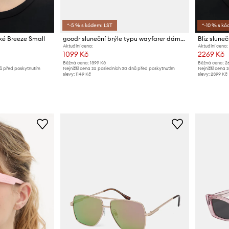
*-5 % s kódem: LST
*-10 % s kó
ské Breeze Small
goodr sluneční brýle typu wayfarer dámské Flex G
Bliz slune
Aktuální cena:
Aktuální cena:
1099 Kč
2269 Kč
Běžná cena:
1399 Kč
Běžná cena:
2
nů před poskytnutím
Nejnižší cena za posledních 30 dnů před poskytnutím
Nejnižší cena 
slevy:
1149 Kč
slevy:
2399 Kč