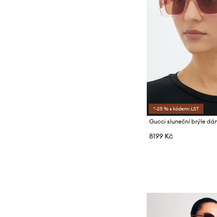
*-25 % s kódem: LST
Gucci sluneční brýle d
8199 Kč