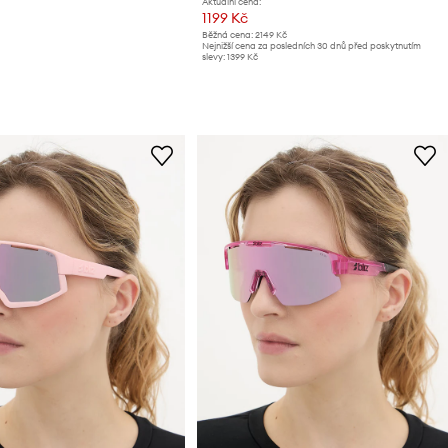
Aktuální cena:
1199 Kč
Běžná cena:
2149 Kč
Nejnižší cena za posledních 30 dnů před poskytnutím
slevy:
1399 Kč