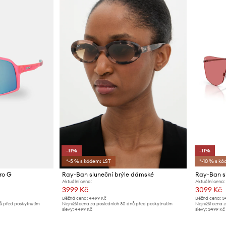
-11%
-11%
*-5 % s kódem: LST
*-10 % s kó
ro G
Ray-Ban sluneční brýle dámské
Ray-Ban sl
Aktuální cena:
Aktuální cena:
3999 Kč
3099 Kč
Běžná cena:
4499 Kč
Běžná cena:
3
nů před poskytnutím
Nejnižší cena za posledních 30 dnů před poskytnutím
Nejnižší cena 
slevy:
4499 Kč
slevy:
3499 Kč