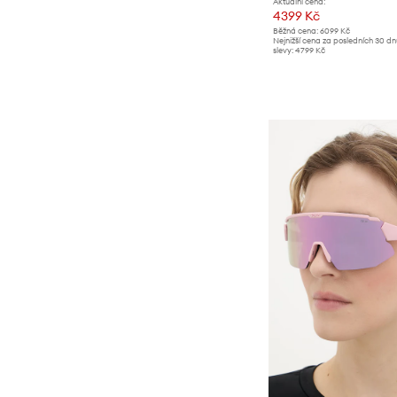
Aktuální cena:
4399 Kč
Běžná cena:
6099 Kč
Nejnižší cena za posledních 30 d
slevy:
4799 Kč