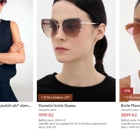
-11%
*-10 % s kódem: LST
*-10 % s kó
Medicine sluneční brýle „kočičí oči“ dámské
Sluneční brýle Guess
Brýle Mar
Aktuální cena:
Aktuální cena:
1999 Kč
3899 Kč
Běžná cena:
2999 Kč
Běžná cena:
5
Nejnižší cena za posledních 30 dnů před poskytnutím
Nejnižší cena 
slevy:
2199 Kč
slevy:
4399 Kč