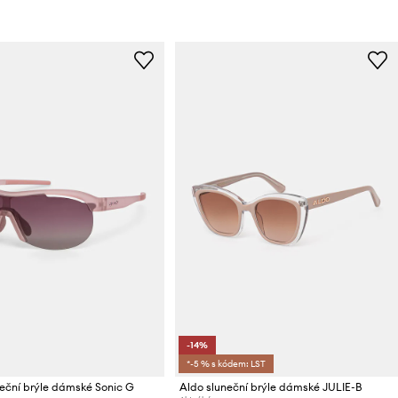
-14%
*-5 % s kódem: LST
eční brýle dámské Sonic G
Aldo sluneční brýle dámské JULIE-B