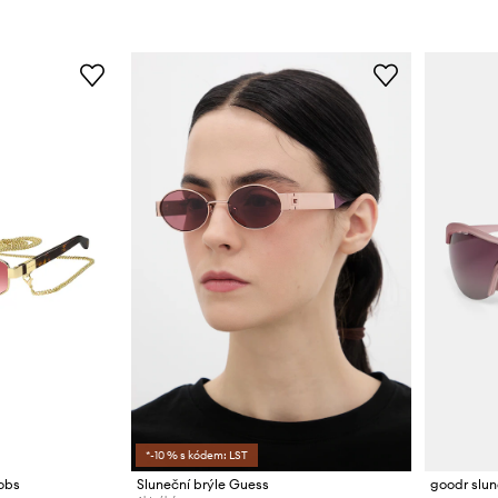
*-10 % s kódem: LST
obs
Sluneční brýle Guess
goodr slun