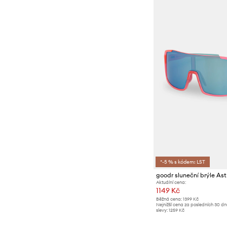
*-5 % s kódem: LST
goodr sluneční brýle Ast
Aktuální cena:
1149 Kč
Běžná cena:
1399 Kč
Nejnižší cena za posledních 30 d
slevy:
1259 Kč