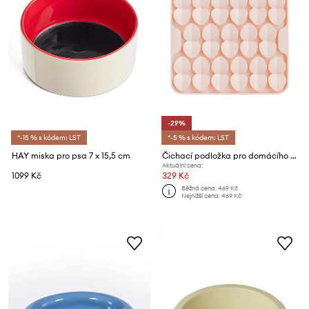
-29%
*-15 % s kódem: LST
*-5 % s kódem: LST
HAY miska pro psa 7 x 15,5 cm
Čichací podložka pro domácího mazlíčka Dexypaws Blush Pink Silicone Snuffle Mat
Aktuální cena:
1099 Kč
329 Kč
Běžná cena:
469 Kč
Nejnižší cena:
469 Kč