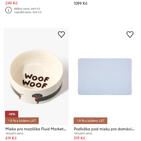
249 Kč
1099 Kč
Běžná cena:
349 Kč
Nejnižší cena:
349 Kč
-18%
*-5 % s kódem: LST
*-5 % s kódem: LST
Miska pro mazlíčka Fluid Market Gamelle Teckel 10 x 21 x 21 cm
Podložka pod misku pro domácího mazlíčka OYOY Koko
Aktuální cena:
Aktuální cena:
619 Kč
519 Kč