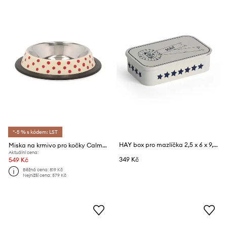
*-5 % s kódem: LST
HAY box pro mazlíčka 2,5 x 6 x 9,5 cm
Miska na krmivo pro kočky Calma House Lola
Aktuální cena:
349 Kč
549 Kč
Běžná cena:
819 Kč
Nejnižší cena:
579 Kč