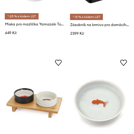
*-25 % s kódem: LST
*-15 % s kódem: LST
Miska pro mazlíčka Yamazaki Tower 200 ml
Zásobník na krmivo pro domácího mazlíčka Yamazaki Tower
649 Kč
2399 Kč