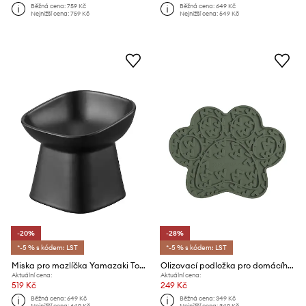
Běžná cena:
759 Kč
Běžná cena:
649 Kč
Nejnižší cena:
759 Kč
Nejnižší cena:
549 Kč
-20%
-28%
*-5 % s kódem: LST
*-5 % s kódem: LST
Miska pro mazlíčka Yamazaki Tower 200 ml
Olizovací podložka pro domácího mazlíčka Dexypaws Paw Green Lick Mat
Aktuální cena:
Aktuální cena:
519 Kč
249 Kč
Běžná cena:
649 Kč
Běžná cena:
349 Kč
Nejnižší cena:
649 Kč
Nejnižší cena:
349 Kč