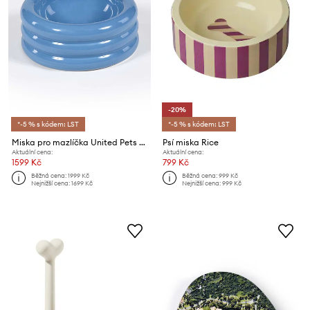
-20%
*-5 % s kódem: LST
*-5 % s kódem: LST
Miska pro mazlíčka United Pets DoggyMood x Seletti
Psí miska Rice
Aktuální cena:
Aktuální cena:
1599 Kč
799 Kč
Běžná cena:
1999 Kč
Běžná cena:
999 Kč
Nejnižší cena:
1699 Kč
Nejnižší cena:
999 Kč