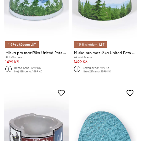
*-5 % s kódem: LST
*-5 % s kódem: LST
Miska pro mazlíčka United Pets DoggyMood x Seletti
Miska pro mazlíčka United Pets Les Alpes x Seletti
Aktuální cena:
Aktuální cena:
1499 Kč
1499 Kč
Běžná cena:
1999 Kč
Běžná cena:
1999 Kč
Nejnižší cena:
1599 Kč
Nejnižší cena:
1599 Kč