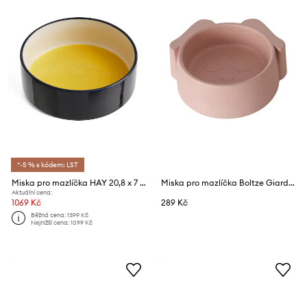
*-5 % s kódem: LST
Miska pro mazlíčka HAY 20,8 x 7 cm
Miska pro mazlíčka Boltze Giardino 300 ml
Aktuální cena:
1069 Kč
289 Kč
Běžná cena:
1399 Kč
Nejnižší cena:
1099 Kč