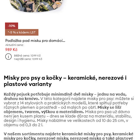
-10%
*-5 % s kódem: LST
Podložka pod misku pro domácího mazlíčka United Pets DoogyMood x Seletti
Aktuální cena:
989 Kč
Běžná cena:
1099 Kč
Nejnižší cena:
1099 Kč
Misky pro psy a kočky – keramické, nerezové i
plastové varianty
Každý pejsek potřebuje minimálně dvě misky – jednu na vodu,
druhou na krmivo.
V této kategorii najdete misky pro psy: můžete si
vybrat z 14 stylových a praktických modelů, které splňují potřeby
různých plemen a prostředí – od malých po obří.
Misky se liší
objemem, tvarem, výškou a materiálem.
Miska pro psa už dávno
není jen kusem plastu – dnes se klade důraz na materiálu, stabilitu,
design i hygienu. Misky nabízíme ve velikostech od 10 do 25 cm, v
objemu od 0,3 do 2 l.
V našem sortimentu najdete keramické misky pro psy, keramické
misky pro kočky, nerezové misky, nerezová miska a také plastové