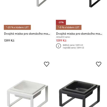
-21%
*-25 % s kódem: LST
*-5 % s kódem: LST
Dvojitá miska pro domácího mazlíčka Yamazaki Tower 300 ml
Dvojitá miska pro domácího mazlíčka Yamazaki Tower 300 ml
Aktuální cena:
1399 Kč
1099 Kč
Běžná cena:
1399 Kč
Nejnižší cena:
1399 Kč