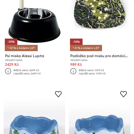
-10%
-10%
*-10 % s kódem: LST
*-5 % s kódem: LST
Psí miska Alessi Lupita
Podložka pod misku pro domácího mazlíčka United Pets New York x Seletti
Aktuální cena:
Aktuální cena:
2429 Kč
989 Kč
Běžná cena:
2699 Kč
Běžná cena:
1099 Kč
Nejnižší cena:
2699 Kč
Nejnižší cena:
1099 Kč