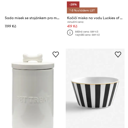
-28%
*-5 % s kódem: LST
Sada misek se stojánkem pro mazlíčka Balvi Komeki
Kočičí miska na vodu Luckies of London Goldfish
Aktuální cena:
1199 Kč
419 Kč
Běžná cena:
589 Kč
Nejnižší cena:
589 Kč