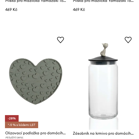
Miska pro mazlíčka Yamazaki Tower 200 ml
Miska pro mazlíčka Yamazaki Tower 200 ml
469 Kč
469 Kč
-28%
*-5 % s kódem: LST
Olizovací podložka pro domácího mazlíčka Dexypaws Heart Lick Matt
Zásobník na krmivo pro domácího mazlíčka Alessi Mio 1,5 L
Aktuální cena: