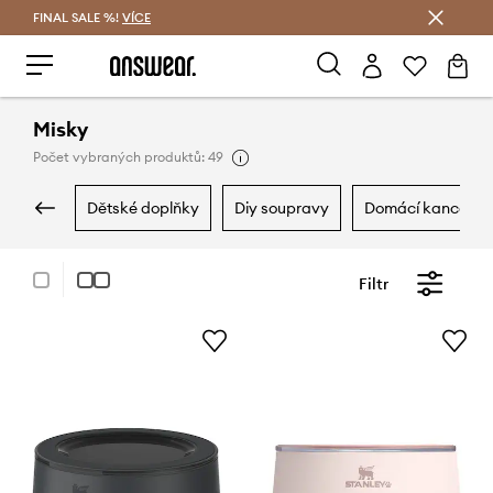
FINAL SALE %!
VÍCE
Ušetřete s Answear Club
Misky
Počet vybraných produktů: 49
dětské doplňky
diy soupravy
domácí kancelář
Filtr