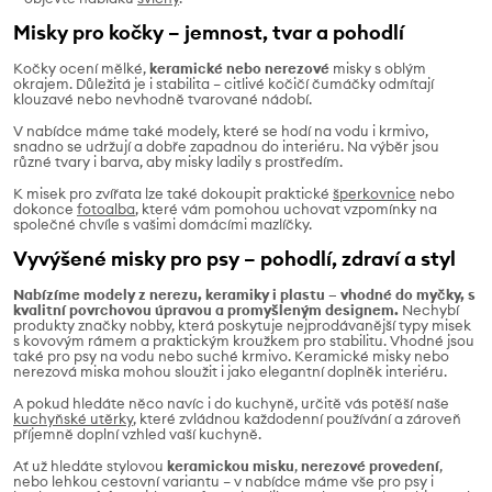
Misky pro kočky – jemnost, tvar a pohodlí
Kočky ocení mělké,
keramické nebo nerezové
misky s oblým
okrajem. Důležitá je i stabilita – citlivé kočičí čumáčky odmítají
klouzavé nebo nevhodně tvarované nádobí.
V nabídce máme také modely, které se hodí na vodu i krmivo,
snadno se udržují a dobře zapadnou do interiéru. Na výběr jsou
různé tvary i barva, aby misky ladily s prostředím.
K misek pro zvířata lze také dokoupit praktické
šperkovnice
nebo
dokonce
fotoalba
, které vám pomohou uchovat vzpomínky na
společné chvíle s vašimi domácími mazlíčky.
Vyvýšené misky pro psy – pohodlí, zdraví a styl
Nabízíme modely z nerezu, keramiky i plastu – vhodné do myčky, s
kvalitní povrchovou úpravou a promyšleným designem.
Nechybí
produkty značky nobby, která poskytuje nejprodávanější typy misek
s kovovým rámem a praktickým kroužkem pro stabilitu. Vhodné jsou
také pro psy na vodu nebo suché krmivo. Keramické misky nebo
nerezová miska mohou sloužit i jako elegantní doplněk interiéru.
A pokud hledáte něco navíc i do kuchyně, určitě vás potěší naše
kuchyňské utěrky
, které zvládnou každodenní používání a zároveň
příjemně doplní vzhled vaší kuchyně.
Ať už hledáte stylovou
keramickou misku
,
nerezové provedení
,
nebo lehkou cestovní variantu – v nabídce máme vše pro psy i