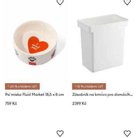
*-25 % s kódem: LST
*-15 % s kódem: LST
Psí miska Fluid Market 18,5 x 8 cm
Zásobník na krmivo pro domácího mazlíčka Yamazaki Tower 25 L
759 Kč
2399 Kč