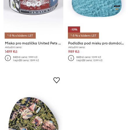
-10%
*-5 % s kódem: LST
*-5 % s kódem: LST
Miska pro mazlíčka United Pets New York x Seletti
Podložka pod misku pro domácího mazlíčka United Pets Maldives x Seletti
Aktuální cena:
Aktuální cena:
1499 Kč
989 Kč
Běžná cena:
1999 Kč
Běžná cena:
1099 Kč
Nejnižší cena:
1599 Kč
Nejnižší cena:
1099 Kč