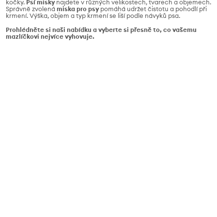
kočky.
Psí misky
najdete v různých velikostech, tvarech a objemech.
Správně zvolená
miska pro psy
pomáhá udržet čistotu a pohodlí při
krmení. Výška, objem a typ krmení se liší podle návyků psa.
Prohlédněte si naši nabídku a vyberte si přesně to, co vašemu
mazlíčkovi nejvíce vyhovuje.