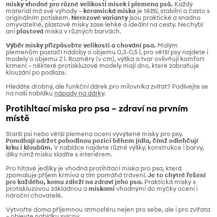
misky vhodné pro různé velikosti misek i plemena psů.
Každý
materiál má své výhody –
keramická miska
je těžší, stabilní a často s
originálním potiskem.
Nerezové varianty
jsou praktické a snadno
omyvatelné, plastové misky zase lehké a ideální na cesty. Nechybí
ani
plastová
miska v různých barvách.
Výběr misky přizpůsobte velikosti a chování psa.
Malým
plemenům postačí nádoby o objemu 0,3-0,5 l, pro větší psy najdete i
modely o objemu 2 l. Rozměry (v cm), výška a tvar ovlivňují komfort
krmení – některé protiskluzové modely mají dno, které zabraňuje
klouzání po podlaze.
Hledáte drobný, ale funkční dárek pro milovníka zvířat? Podívejte se
na naši nabídku
nápady na dárky
.
Protihltací miska pro psa – zdraví na prvním
místě
Starší psi nebo větší plemena ocení vyvýšené misky pro psy.
Pomáhají udržet pohodlnou pozici během jídla, čímž odlehčují
krku i kloubům.
V nabídce najdete různé výšky, konstrukce i barvy,
díky nimž misku sladíte s interiérem.
Pro hltavé jedlíky je vhodná protihltací miska pro psa, která
zpomaluje příjem krmiva a tím pomáhá trávení.
Je to chytré řešení
pro každého, komu záleží na zdraví jeho psa.
Praktická misky s
protiskluzovou základnou a
miskami
vhodnými do myčky ocení i
nároční chovatelé.
Vytvořte doma příjemnou atmosféru nejen pro sebe, ale i pro zvířata
– objevte nabídku
svícny
.