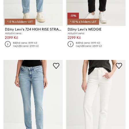
-11%
*-5 % s kódem: LST
*-10 % s kódem: LST
Džíny Levi's 724 HIGH RISE STRAIGHT
Džíny Levi's WEDGIE
Aktuální cena:
Aktuální cena:
2099 Kč
2299 Kč
Běžná cena:
3199 Kč
Běžná cena:
3199 Kč
Nejnižší cena:
2199 Kč
Nejnižší cena:
2599 Kč