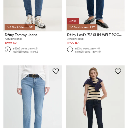
-15%
*-5 % s kódem: LST
*-5 % s kódem: LST
Džíny Tommy Jeans
Džíny Levi's 712 SLIM WELT POCKET
Aktuální cena:
Aktuální cena:
1299 Kč
1599 Kč
Běžná cena:
2399 Kč
Běžná cena:
2699 Kč
Nejnižší cena:
1399 Kč
Nejnižší cena:
1899 Kč