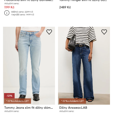
Aktuální cena:
1199 Kč
2489 Kč
Běžná cena:
2299 Kč
Nejnižší cena:
1499 Kč
-12%
*-5 % s kódem: LST
*-5 % s kódem: LST
Tommy Jeans slim fit džíny dámské
Džíny Answear.LAB
Aktuální cena:
Aktuální cena: