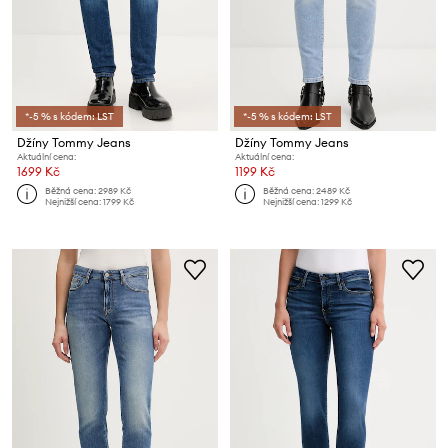
*-5 % s kódem: LST
*-5 % s kódem: LST
Džíny Tommy Jeans
Džíny Tommy Jeans
Aktuální cena:
Aktuální cena:
1699 Kč
1199 Kč
Běžná cena:
2989 Kč
Běžná cena:
2489 Kč
Nejnižší cena:
1799 Kč
Nejnižší cena:
1299 Kč