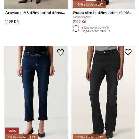
*-5 % s kódem: LST
Answear.LAB džíny barrel dámské
Guess slim fit džíny dámské MARILYN MONROE
Aktuální cena:
1299 Kč
2199 Kč
Běžná cena:
3099 Kč
Nejnižší cena:
3099 Kč
-28%
*-5 % s kódem: LST
*-5 % s kódem: LST