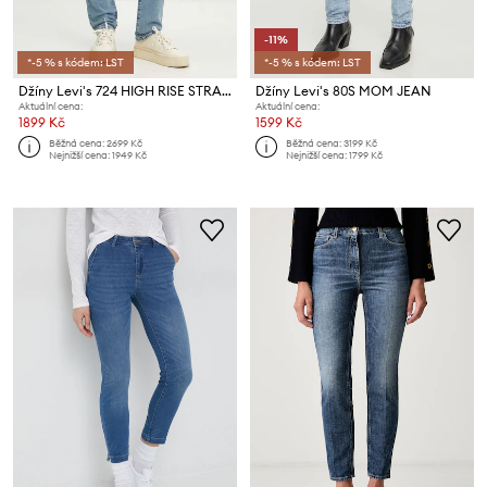
-11%
*-5 % s kódem: LST
*-5 % s kódem: LST
Džíny Levi's 724 HIGH RISE STRAIGHT
Džíny Levi's 80S MOM JEAN
Aktuální cena:
Aktuální cena:
1899 Kč
1599 Kč
Běžná cena:
2699 Kč
Běžná cena:
3199 Kč
Nejnižší cena:
1949 Kč
Nejnižší cena:
1799 Kč