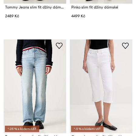
Tommy Jeans slim fit džíny dámské
Pinko slim fit džíny dámské
2489 Kč
4499 Kč
*-25 % s kódem: LST
*-5 % s kódem: LST