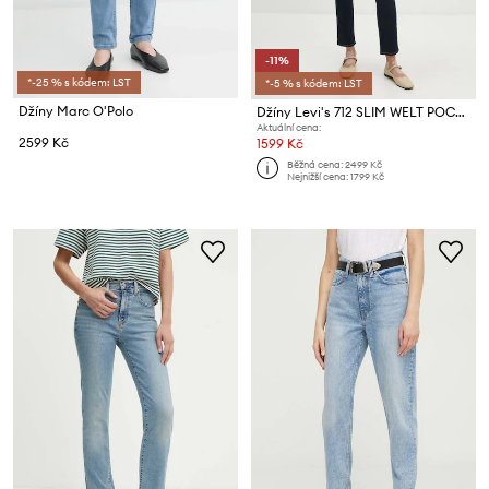
-11%
*-25 % s kódem: LST
*-5 % s kódem: LST
Džíny Marc O'Polo
Džíny Levi's 712 SLIM WELT POCKET
Aktuální cena:
2599 Kč
1599 Kč
Běžná cena:
2499 Kč
Nejnižší cena:
1799 Kč