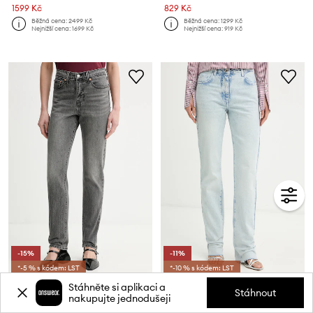
1599 Kč
829 Kč
Běžná cena:
2499 Kč
Běžná cena:
1299 Kč
Nejnižší cena:
1699 Kč
Nejnižší cena:
919 Kč
-15%
-11%
*-5 % s kódem: LST
*-10 % s kódem: LST
Džíny Levi's WEDGIE
Džíny Patrizia Pepe
Stáhněte si aplikaci a
Stáhnout
Aktuální cena:
Aktuální cena:
nakupujte jednodušeji
1599 Kč
3099 Kč