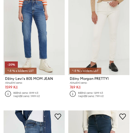
-20%
*-5 % s kódem: LST
*-5 % s kódem: LST
Džíny Levi's 80S MOM JEAN
Džíny Morgan PRETTY1
Aktuální cena:
Aktuální cena:
1599 Kč
769 Kč
Běžná cena:
3199 Kč
Běžná cena:
1299 Kč
Nejnižší cena:
1999 Kč
Nejnižší cena:
799 Kč