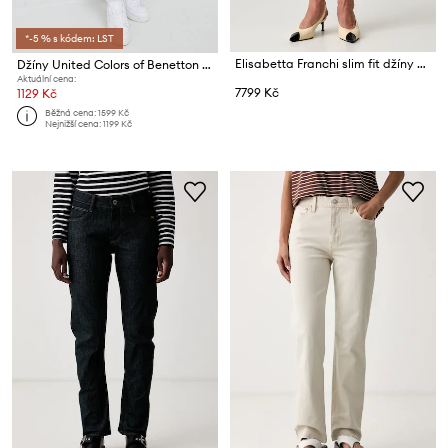
*-5 % s kódem: LST
Elisabetta Franchi slim fit džíny dámské
Džíny United Colors of Benetton Scarlett
Aktuální cena:
7799 Kč
1129 Kč
Běžná cena:
1599 Kč
Nejnižší cena:
1199 Kč