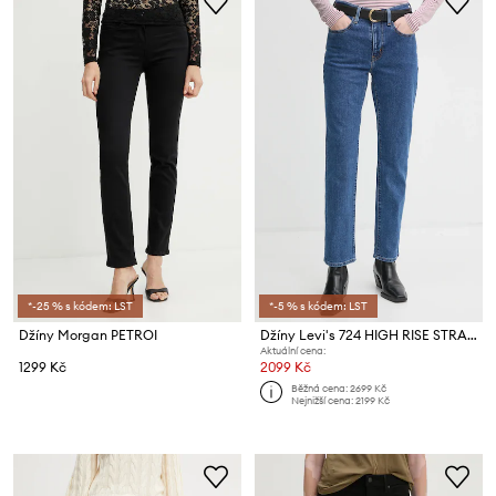
*-25 % s kódem: LST
*-5 % s kódem: LST
Džíny Morgan PETROI
Džíny Levi's 724 HIGH RISE STRAIGHT
Aktuální cena:
1299 Kč
2099 Kč
Běžná cena:
2699 Kč
Nejnižší cena:
2199 Kč