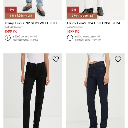
-15%
-15%
*-5 % s kódem: LST
*-5 % s kódem: LST
Džíny Levi's 712 SLIM WELT POCKET
Džíny Levi's 724 HIGH RISE STRAIGHT
Aktuální cena:
Aktuální cena:
1599 Kč
1699 Kč
Běžná cena:
3199 Kč
Běžná cena:
2699 Kč
Nejnižší cena:
1899 Kč
Nejnižší cena:
1999 Kč