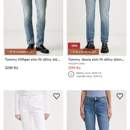
-18%
*-15 % s kódem: LST
*-5 % s kódem: LST
Tommy Hilfiger slim fit džíny dámské
Tommy Jeans slim fit džíny dámské
Aktuální cena:
3289 Kč
1299 Kč
Běžná cena:
2599 Kč
Nejnižší cena:
1599 Kč