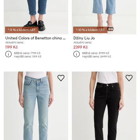
*-5 % s kódem: LST
*-10 % s kódem: LST
United Colors of Benetton chino kalhoty dámské
Džíny Liu Jo
Aktuální cena:
Aktuální cena:
1199 Kč
2399 Kč
Běžná cena:
1799 Kč
Běžná cena:
3799 Kč
Nejnižší cena:
1319 Kč
Nejnižší cena:
2499 Kč