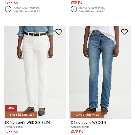
1399 Kč
909 Kč
Běžná cena:
2399 Kč
Běžná cena:
1299 Kč
Nejnižší cena:
1599 Kč
Nejnižší cena:
969 Kč
-11%
*-5 % s kódem: LST
*-10 % s kódem: LST
Džíny Levi's WEDGIE SLIM
Džíny Levi's WEDGIE
Aktuální cena:
Aktuální cena:
1599 Kč
2179 Kč