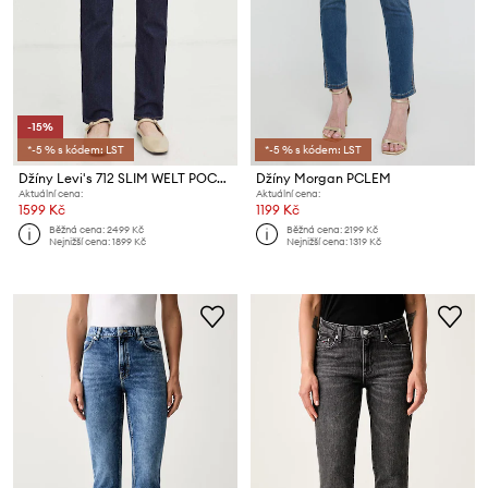
-15%
*-5 % s kódem: LST
*-5 % s kódem: LST
Džíny Levi's 712 SLIM WELT POCKET
Džíny Morgan PCLEM
Aktuální cena:
Aktuální cena:
1599 Kč
1199 Kč
Běžná cena:
2499 Kč
Běžná cena:
2199 Kč
Nejnižší cena:
1899 Kč
Nejnižší cena:
1319 Kč