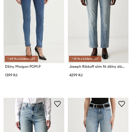
*-25 % s kódem: LST
*-15 % s kódem: LST
Džíny Morgan POM.P
Joseph Ribkoff slim fit džíny dámské
1399 Kč
4299 Kč