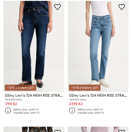
*-5 % s kódem: LST
*-5 % s kódem: LST
Džíny Levi's 724 HIGH RISE STRAIGHT
Džíny Levi's 724 HIGH RISE STRAIGHT
Aktuální cena:
Aktuální cena:
1799 Kč
2399 Kč
Běžná cena:
2699 Kč
Běžná cena:
3599 Kč
Nejnižší cena:
1899 Kč
Nejnižší cena:
2599 Kč