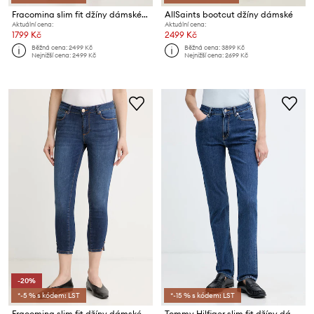
Fracomina slim fit džíny dámské CINDY
AllSaints bootcut džíny dámské
Aktuální cena:
Aktuální cena:
1799 Kč
2499 Kč
Běžná cena:
2499 Kč
Běžná cena:
3899 Kč
Nejnižší cena:
2499 Kč
Nejnižší cena:
2699 Kč
-20%
*-5 % s kódem: LST
*-15 % s kódem: LST
Fracomina slim fit džíny dámské BETTY
Tommy Hilfiger slim fit džíny dámské