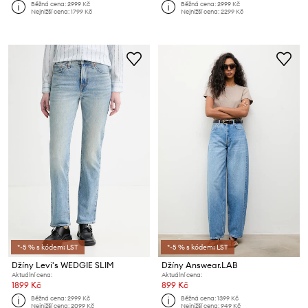
Běžná cena:
2999 Kč
Běžná cena:
2999 Kč
Nejnižší cena:
1799 Kč
Nejnižší cena:
2299 Kč
*-5 % s kódem: LST
*-5 % s kódem: LST
Džíny Levi's WEDGIE SLIM
Džíny Answear.LAB
Aktuální cena:
Aktuální cena:
1899 Kč
899 Kč
Běžná cena:
2999 Kč
Běžná cena:
1399 Kč
Nejnižší cena:
2099 Kč
Nejnižší cena:
949 Kč