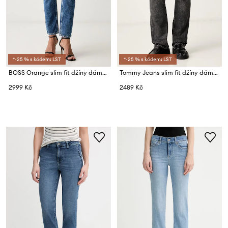
*-25 % s kódem: LST
*-25 % s kódem: LST
BOSS Orange slim fit džíny dámské C_ADA SLIM HR 2.
Tommy Jeans slim fit džíny dámské
2999 Kč
2489 Kč