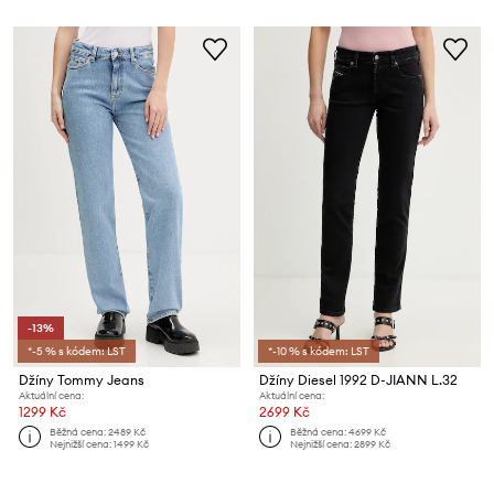
-13%
*-5 % s kódem: LST
*-10 % s kódem: LST
Džíny Tommy Jeans
Džíny Diesel 1992 D-JIANN L.32
Aktuální cena:
Aktuální cena:
1299 Kč
2699 Kč
Běžná cena:
2489 Kč
Běžná cena:
4699 Kč
Nejnižší cena:
1499 Kč
Nejnižší cena:
2899 Kč