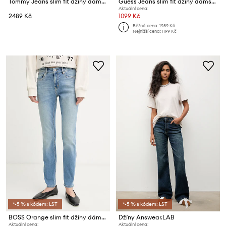
Tommy Jeans slim fit džíny dámské
Guess Jeans slim fit džíny dámské
Aktuální cena:
2489 Kč
1099 Kč
Běžná cena:
1989 Kč
Nejnižší cena:
1199 Kč
*-5 % s kódem: LST
*-5 % s kódem: LST
BOSS Orange slim fit džíny dámské C JACKIE MR 11.0
Džíny Answear.LAB
Aktuální cena:
Aktuální cena: