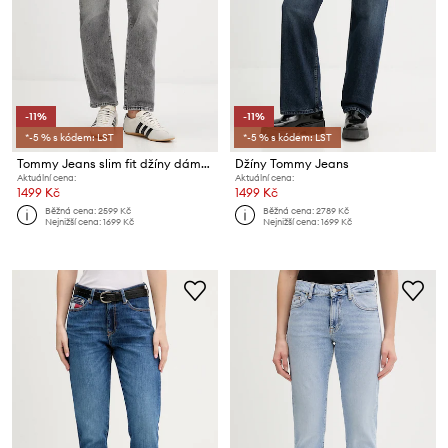
-11%
-11%
*-5 % s kódem: LST
*-5 % s kódem: LST
Tommy Jeans slim fit džíny dámské
Džíny Tommy Jeans
Aktuální cena:
Aktuální cena:
1499 Kč
1499 Kč
Běžná cena:
2599 Kč
Běžná cena:
2789 Kč
Nejnižší cena:
1699 Kč
Nejnižší cena:
1699 Kč