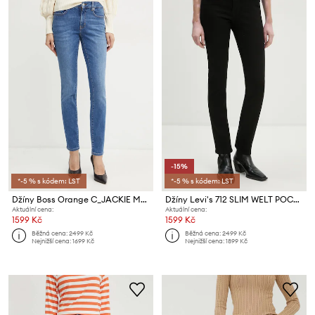
-15%
*-5 % s kódem: LST
*-5 % s kódem: LST
Džíny Boss Orange C_JACKIE MR 4.0
Džíny Levi's 712 SLIM WELT POCKET
Aktuální cena:
Aktuální cena:
1599 Kč
1599 Kč
Běžná cena:
2499 Kč
Běžná cena:
2499 Kč
Nejnižší cena:
1699 Kč
Nejnižší cena:
1899 Kč