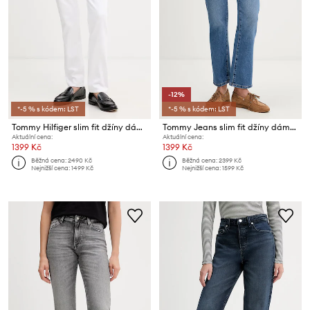
-12%
*-5 % s kódem: LST
*-5 % s kódem: LST
Tommy Hilfiger slim fit džíny dámské
Tommy Jeans slim fit džíny dámské
Aktuální cena:
Aktuální cena:
1399 Kč
1399 Kč
Běžná cena:
2490 Kč
Běžná cena:
2399 Kč
Nejnižší cena:
1499 Kč
Nejnižší cena:
1599 Kč