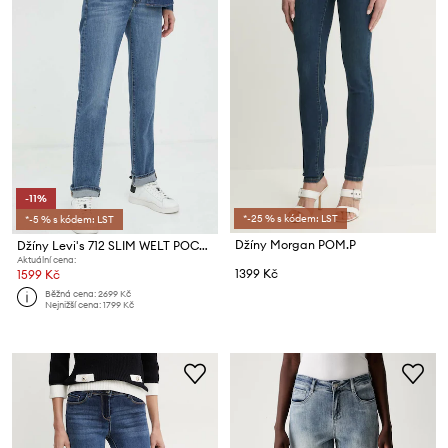
-11%
*-25 % s kódem: LST
*-5 % s kódem: LST
Džíny Morgan POM.P
Džíny Levi's 712 SLIM WELT POCKET
Aktuální cena:
1399 Kč
1599 Kč
Běžná cena:
2699 Kč
Nejnižší cena:
1799 Kč