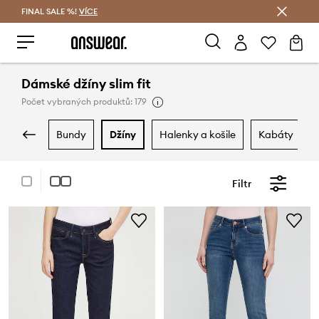
FINAL SALE %!
VÍCE
Ušetřete s Answear Club
Dámské džíny slim fit
Počet vybraných produktů: 179
bundy
džíny
halenky a košile
kabáty
Filtr