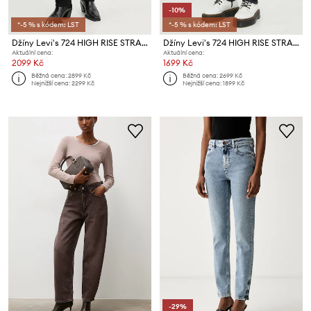
-10%
*-5 % s kódem: LST
*-5 % s kódem: LST
Džíny Levi's 724 HIGH RISE STRAIGHT
Džíny Levi's 724 HIGH RISE STRAIGHT
Aktuální cena:
Aktuální cena:
2099 Kč
1699 Kč
Běžná cena:
2899 Kč
Běžná cena:
2699 Kč
Nejnižší cena:
2299 Kč
Nejnižší cena:
1899 Kč
-29%