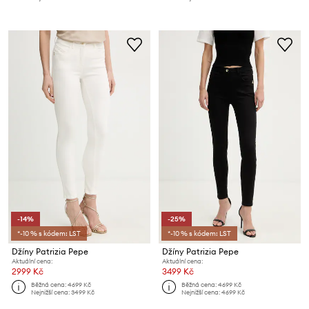
-14%
-25%
*-10 % s kódem: LST
*-10 % s kódem: LST
Džíny Patrizia Pepe
Džíny Patrizia Pepe
Aktuální cena:
Aktuální cena:
2999 Kč
3499 Kč
Běžná cena:
4699 Kč
Běžná cena:
4699 Kč
Nejnižší cena:
3499 Kč
Nejnižší cena:
4699 Kč