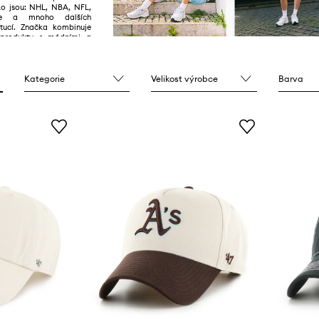
ako jsou: NHL, NBA, NFL,
ue a mnoho dalších
titucí. Značka kombinuje
í produkty s módními a
ními.
Kategorie
Velikost výrobce
Barva