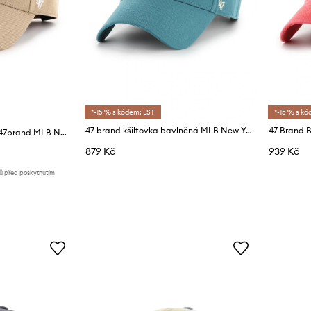
*-15 % s kódem: LST
*-15 % s kó
47 brand kšiltovka bavlněná MLB New York Yankees
Čepice s vlněnou směsí 47brand MLB New York Yankees
879 Kč
939 Kč
nů před poskytnutím