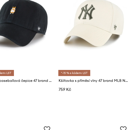
dem: LST
*-15 % s kódem: LST
Bavlněná baseballová čepice 47 brand Dog Base Runner Icon
Kšiltovka s příměsí vlny 47 brand MLB New York Yankees
759 Kč