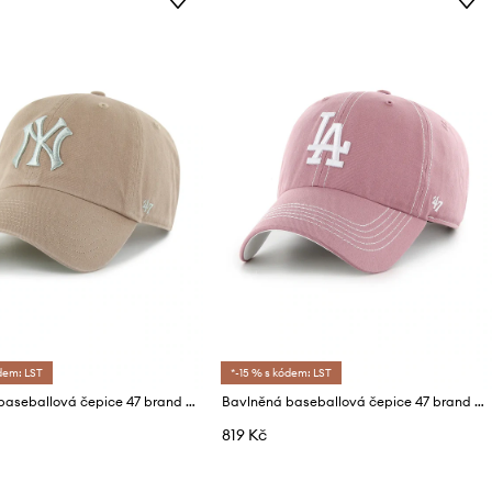
dem: LST
*-15 % s kódem: LST
Bavlněná baseballová čepice 47 brand MLB New York Yankees
Bavlněná baseballová čepice 47 brand MLB Los Angeles Dodgers
819 Kč