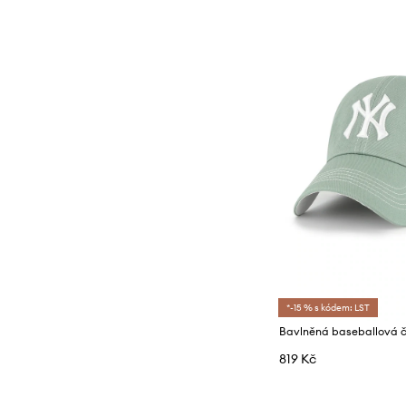
*-15 % s kódem: LST
819 Kč