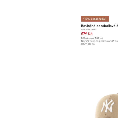
*-5 % s kódem: LST
Aktuální cena:
579 Kč
Běžná cena:
709 Kč
Nejnižší cena za posledních 30 d
slevy:
619 Kč