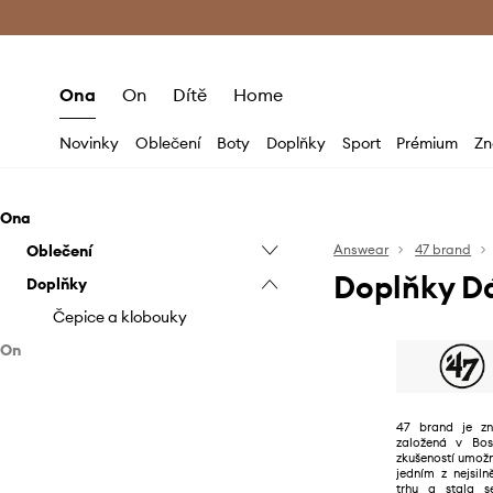
Premium Fashion Benefits
Doručení a vr
Ona
On
Dítě
Home
Novinky
Oblečení
Boty
Doplňky
Sport
Prémium
Zn
Ona
Oblečení
Answear
47 brand
Doplňky D
Doplňky
Mikiny
Topy a trička
Čepice a klobouky
On
Oblečení
Doplňky
Kraťasy
47 brand je zn
založená v Bos
Mikiny
Čepice a klobouky
zkušeností umožn
jedním z nejsil
T-shirt a polo
trhu a stala s