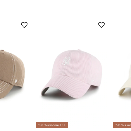
*-15 % s kódem: LST
*-15 % s kó