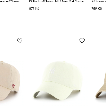
Bavlněná baseballová čepice 47 brand MLB New York Yankees
Kšiltovka 47 brand MLB New York Yankees
879 Kč
759 Kč