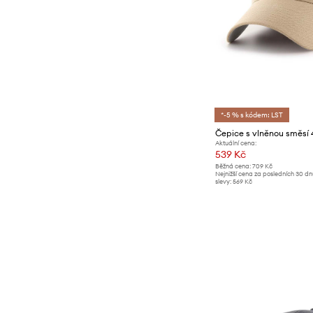
*-5 % s kódem: LST
Aktuální cena:
539 Kč
Běžná cena:
709 Kč
Nejnižší cena za posledních 30 d
slevy:
569 Kč