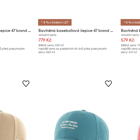
*-5 % s kódem: LST
*-5 % s kó
Bavlněná baseballová čepice 47 brand Dog Base Runner Icon
Bavlněná baseballová čepice 47 brand MLB Athletics Sure Shot
Aktuální cena:
Aktuální cena:
779 Kč
579 Kč
Běžná cena:
939 Kč
Běžná cena:
7
nů před poskytnutím
Nejnižší cena za posledních 30 dnů před poskytnutím
Nejnižší cena 
slevy:
829 Kč
slevy:
619 Kč