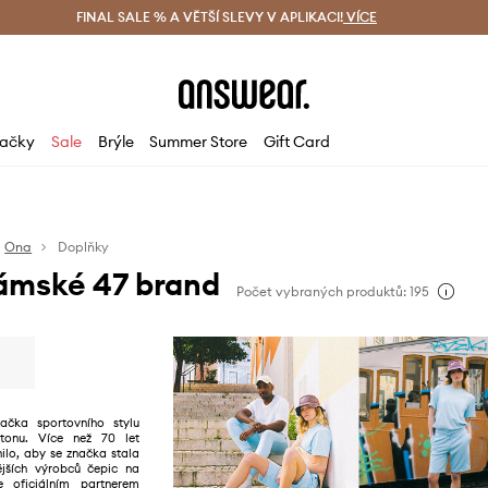
ácení zdarma (od 1800 Kč)
FINAL SALE % A VĚTŠÍ SLEVY V APLIKACI!
Doručení i do 24 h
VÍCE
Ušetřete s 
ačky
Sale
Brýle
Summer Store
Gift Card
Ona
Doplňky
ámské 47 brand
Počet vybraných produktů: 195
ačka sportovního stylu
tonu. Více než 70 let
ilo, aby se značka stala
nějších výrobců čepic na
e oficiálním partnerem