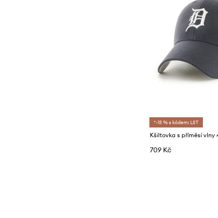
*-15 % s kódem: LST
709 Kč