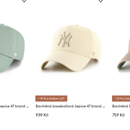
*-15 % s kódem: LST
*-15 % s kó
Bavlněná baseballová čepice 47 brand MLB New York Yankees
Bavlněná baseballová čepice 47 brand MLB New York Yankees
939 Kč
759 Kč