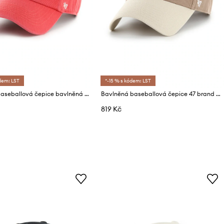
dem: LST
*-15 % s kódem: LST
47 Brand Baseballová čepice bavlněná MLB New York Yankees
Bavlněná baseballová čepice 47 brand MLB New York Yankees
819 Kč