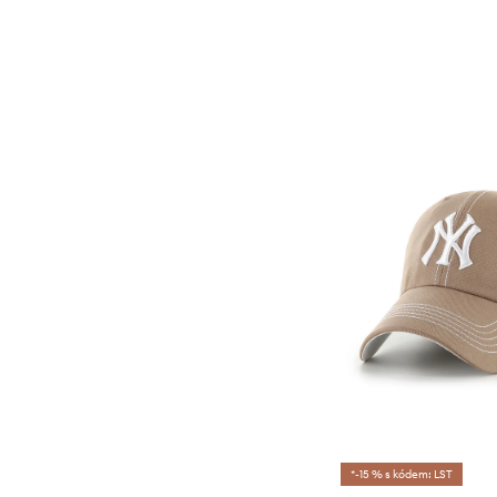
*-15 % s kódem: LST