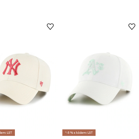
dem: LST
*-5 % s kódem: LST