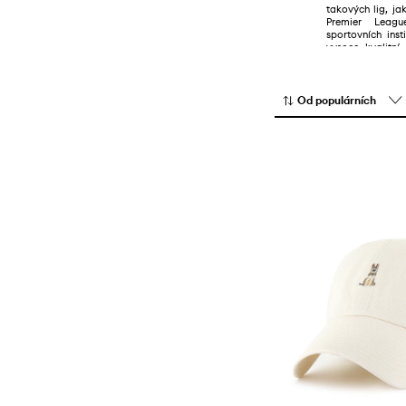
takových lig, j
Premier Leag
sportovních ins
vysoce kvalitn
pohodlnými řeše
Od populárních