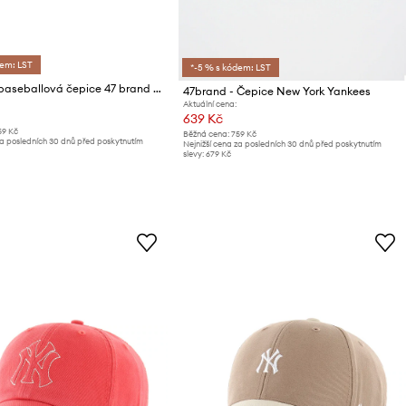
dem: LST
*-5 % s kódem: LST
Bavlněná baseballová čepice 47 brand MLB Los Angeles Dodgers
47brand - Čepice New York Yankees
Aktuální cena:
639 Kč
59 Kč
Běžná cena:
759 Kč
za posledních 30 dnů před poskytnutím
Nejnižší cena za posledních 30 dnů před poskytnutím
slevy:
679 Kč