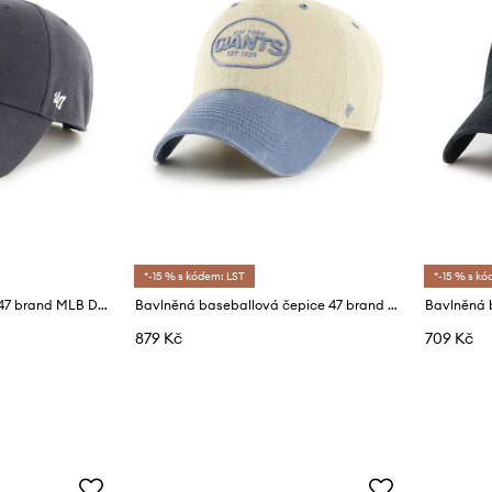
*-15 % s kódem: LST
*-15 % s kó
Kšiltovka s příměsí vlny 47 brand MLB Detroit Tigers
Bavlněná baseballová čepice 47 brand NFL New York Giants
879 Kč
709 Kč