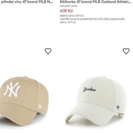
Kšiltovka s příměsí vlny 47 brand MLB New York Yankees
Kšiltovka 47 brand MLB Oakland Athletics
Aktuální cena:
639 Kč
Běžná cena:
819 Kč
Nejnižší cena za posledních 30 dnů před poskytnutím
slevy:
679 Kč