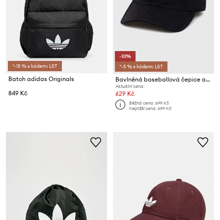
-10%
*-15 % s kódem: LST
*-5 % s kódem: LST
Batoh adidas Originals
Bavlněná baseballová čepice adidas Originals
Aktuální cena:
849 Kč
629 Kč
Běžná cena:
699 Kč
Nejnižší cena:
699 Kč