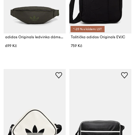
*-25 % s kódem: LST
adidas Originals ledvinka dámská Adicolor
Taštička adidas Originals EV.IC
699 Kč
759 Kč