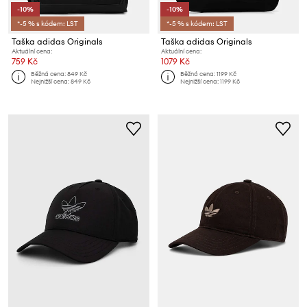
-10%
-10%
*-5 % s kódem: LST
*-5 % s kódem: LST
Taška adidas Originals
Taška adidas Originals
Aktuální cena:
Aktuální cena:
759 Kč
1079 Kč
Běžná cena:
849 Kč
Běžná cena:
1199 Kč
Nejnižší cena:
849 Kč
Nejnižší cena:
1199 Kč