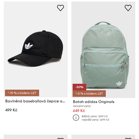
-50%
*-15 % s kódem: LST
*-5 % s kódem: LST
Bavlněná baseballová čepice adidas Originals BASEBALL AC
Batoh adidas Originals
Aktuální cena:
499 Kč
649 Kč
Běžná cena:
1299 Kč
Nejnižší cena:
1299 Kč