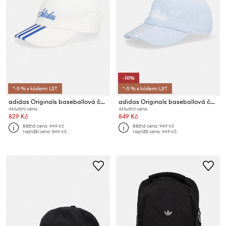
-10%
*-5 % s kódem: LST
*-5 % s kódem: LST
adidas Originals baseballová čepice
adidas Originals baseballová čepice
Aktuální cena:
Aktuální cena:
829 Kč
849 Kč
Běžná cena:
949 Kč
Běžná cena:
949 Kč
Nejnižší cena:
849 Kč
Nejnižší cena:
949 Kč