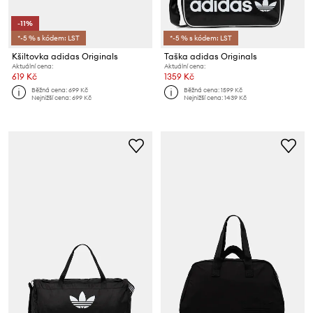
-11%
*-5 % s kódem: LST
*-5 % s kódem: LST
Kšiltovka adidas Originals
Taška adidas Originals
Aktuální cena:
Aktuální cena:
619 Kč
1359 Kč
Běžná cena:
699 Kč
Běžná cena:
1599 Kč
Nejnižší cena:
699 Kč
Nejnižší cena:
1439 Kč