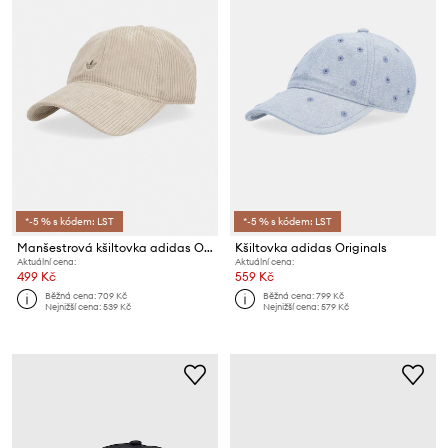
*-5 % s kódem: LST
*-5 % s kódem: LST
Manšestrová kšiltovka adidas Originals
Kšiltovka adidas Originals
Aktuální cena:
Aktuální cena:
499 Kč
559 Kč
Běžná cena:
709 Kč
Běžná cena:
799 Kč
Nejnižší cena:
539 Kč
Nejnižší cena:
579 Kč