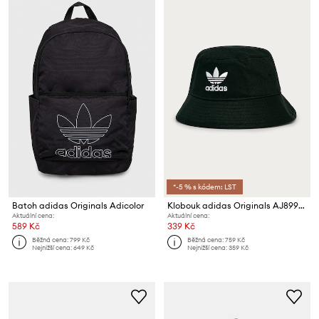
*-5 % s kódem: LST
Batoh adidas Originals Adicolor
Klobouk adidas Originals AJ8995.M Adicolor Trefoil Bucket
Aktuální cena:
Aktuální cena:
589 Kč
339 Kč
Běžná cena:
799 Kč
Běžná cena:
759 Kč
Nejnižší cena:
649 Kč
Nejnižší cena:
359 Kč