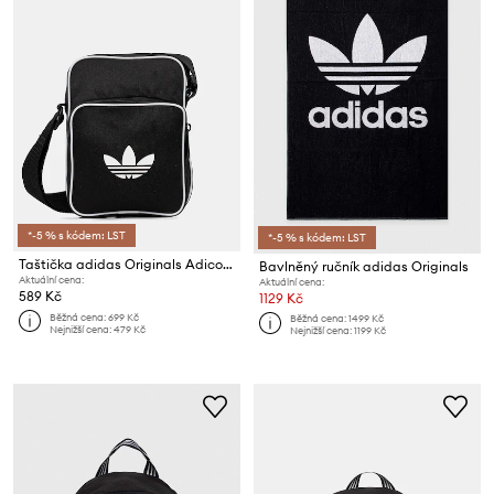
*-5 % s kódem: LST
*-5 % s kódem: LST
Taštička adidas Originals Adicolor
Bavlněný ručník adidas Originals
Aktuální cena:
Aktuální cena:
589 Kč
1129 Kč
Běžná cena:
699 Kč
Běžná cena:
1499 Kč
Nejnižší cena:
479 Kč
Nejnižší cena:
1199 Kč