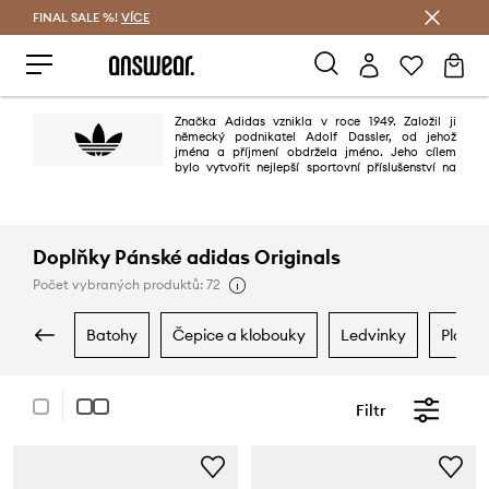
FINAL SALE %!
VÍCE
Ušetřete s Answear Club
Značka Adidas vznikla v roce 1949. Založil ji
německý podnikatel Adolf Dassler, od jehož
jména a příjmení obdržela jméno. Jeho cílem
bylo vytvořit nejlepší sportovní příslušenství na
světě. Mělo se to povést díky třem principům: projektování nejlepší obuvi
pro sportovní použití, ochraně sportovců před zraněním a zajištění vysoké
trvanlivosti výrobků. Povedlo se to stoprocentně.
Doplňky Pánské adidas Originals
Počet vybraných produktů: 72
batohy
čepice a klobouky
ledvinky
plave
Filtr