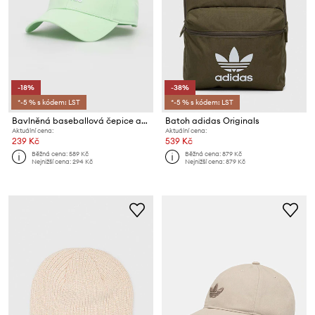
-18%
-38%
*-5 % s kódem: LST
*-5 % s kódem: LST
Bavlněná baseballová čepice adidas Originals
Batoh adidas Originals
Aktuální cena:
Aktuální cena:
239 Kč
539 Kč
Běžná cena:
589 Kč
Běžná cena:
879 Kč
Nejnižší cena:
294 Kč
Nejnižší cena:
879 Kč