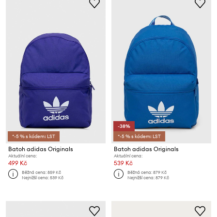
-38%
*-5 % s kódem: LST
*-5 % s kódem: LST
Batoh adidas Originals
Batoh adidas Originals
Aktuální cena:
Aktuální cena:
499 Kč
539 Kč
Běžná cena:
859 Kč
Běžná cena:
879 Kč
Nejnižší cena:
539 Kč
Nejnižší cena:
879 Kč