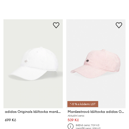
*-5 % s kódem: LST
adidas Originals kšiltovka manšestrová Corduroy Baseball Cap
Manšestrová kšiltovka adidas Originals
Aktuální cena:
699 Kč
509 Kč
Běžná cena:
709 Kč
Nejnižší cena:
539 Kč