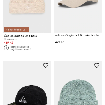
*-5 % s kódem: LST
adidas Originals kšiltovka bavlněná Adicolor
Čepice adidas Originals
Aktuální cena:
499 Kč
469 Kč
Běžná cena:
819 Kč
Nejnižší cena:
499 Kč