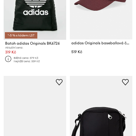
*-5 % s kódem: LST
adidas Originals baseballová čepice bavlněná Adicolor
Batoh adidas Originals BK6726
Aktuální cena:
519 Kč
319 Kč
Běžná cena:
379 Kč
Nejnižší cena:
339 Kč