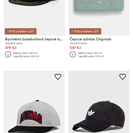
*-5 % s kódem: LST
*-5 % s kódem: LST
Bavlněná baseballová čepice adidas Originals
Čepice adidas Originals
Aktuální cena:
Aktuální cena:
499 Kč
549 Kč
Běžná cena:
699 Kč
Běžná cena:
749 Kč
Nejnižší cena:
509 Kč
Nejnižší cena:
579 Kč