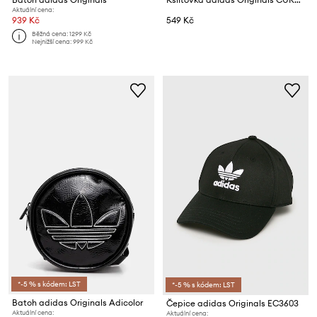
Aktuální cena:
939 Kč
549 Kč
Běžná cena:
1299 Kč
Nejnižší cena:
999 Kč
*-5 % s kódem: LST
*-5 % s kódem: LST
Batoh adidas Originals Adicolor
Čepice adidas Originals EC3603
Aktuální cena:
Aktuální cena: