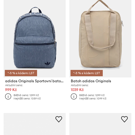
*-5 % s kódem: LST
*-5 % s kódem: LST
adidas Originals Sportovní batoh bavlněný
Batoh adidas Originals
Aktuální cena:
Aktuální cena:
999 Kč
1039 Kč
Běžná cena:
1299 Kč
Běžná cena:
1299 Kč
Nejnižší cena:
1059 Kč
Nejnižší cena:
1099 Kč