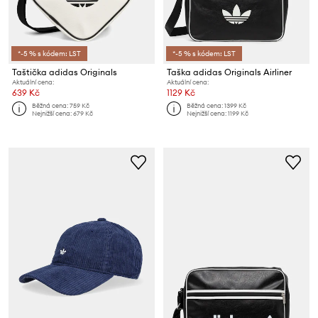
*-5 % s kódem: LST
*-5 % s kódem: LST
Taštička adidas Originals
Taška adidas Originals Airliner
Aktuální cena:
Aktuální cena:
639 Kč
1129 Kč
Běžná cena:
759 Kč
Běžná cena:
1399 Kč
Nejnižší cena:
679 Kč
Nejnižší cena:
1199 Kč