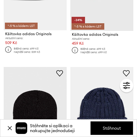
-34%
*-5 % s kódem: LST
*-5 % s kódem: LST
Kšiltovka adidas Originals
Kšiltovka adidas Originals
Aktuální cena:
Aktuální cena:
509 Kč
459 Kč
Běžná cena:
699 Kč
Běžná cena:
699 Kč
Nejnižší cena:
539 Kč
Nejnižší cena:
699 Kč
Stáhněte si aplikaci a
Stáhnout
nakupujte jednodušeji