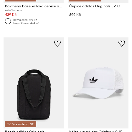
Bavlněná baseballová čepice adidas Originals
Čepice adidas Originals EV.IC
Aktuální cena:
439 Kč
699 Kč
Běžná cena:
529 Kč
Nejnižší cena:
469 Kč
*-5 % s kódem: LST
Batoh adidas Originals
Kšiltovka adidas Originals CURVED TRUCKER