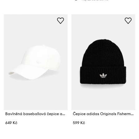
Bavlněná baseballová čepice adidas Originals OG Sport
Čepice adidas Originals Fisherman
649 Kč
599 Kč