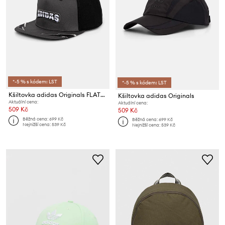
*-5 % s kódem: LST
*-5 % s kódem: LST
Kšiltovka adidas Originals FLATBRIM CAP
Kšiltovka adidas Originals
Aktuální cena:
Aktuální cena:
509 Kč
509 Kč
Běžná cena:
699 Kč
Běžná cena:
699 Kč
Nejnižší cena:
539 Kč
Nejnižší cena:
539 Kč