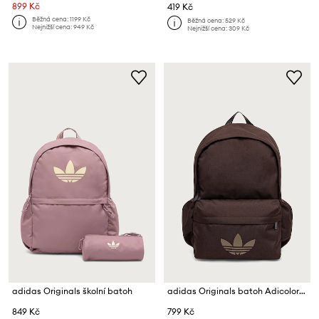
899 Kč
419 Kč
Běžná cena:
1199 Kč
Běžná cena:
529 Kč
Nejnižší cena:
949 Kč
Nejnižší cena:
309 Kč
adidas Originals školní batoh
adidas Originals batoh Adicolor Classic
849 Kč
799 Kč