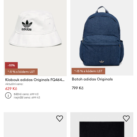
-10%
*-15 % s kódem: LST
*-5 % s kódem: LST
Batoh adidas Originals
Klobouk adidas Originals FQ4641.M Adicolor Trefoil Bucket
Aktuální cena:
799 Kč
629 Kč
Běžná cena:
699 Kč
Nejnižší cena:
699 Kč