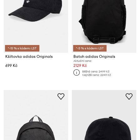
*-15 % s kódem: LST
*-5 % s kódem: LST
Kšiltovka adidas Originals
Batoh adidas Originals
Aktuální cena:
699 Kč
2129 Kč
Běžná cena:
2499 Kč
Nejnižší cena:
2249 Kč