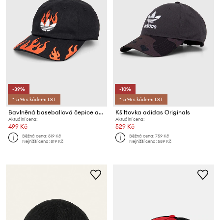
-39%
-10%
*-5 % s kódem: LST
*-5 % s kódem: LST
Bavlněná baseballová čepice adidas Originals
Kšiltovka adidas Originals
Aktuální cena:
Aktuální cena:
499 Kč
529 Kč
Běžná cena:
819 Kč
Běžná cena:
759 Kč
Nejnižší cena:
819 Kč
Nejnižší cena:
589 Kč