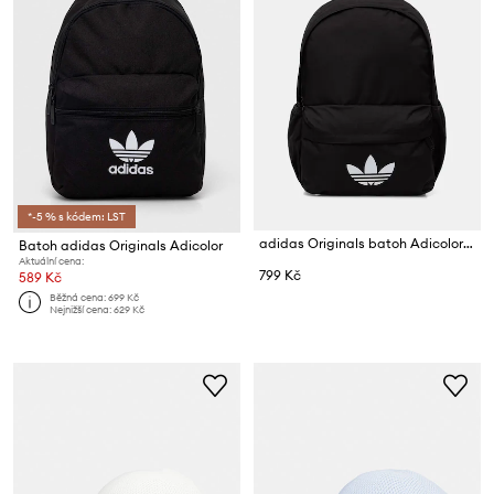
*-5 % s kódem: LST
adidas Originals batoh Adicolor Classic
Batoh adidas Originals Adicolor
Aktuální cena:
799 Kč
589 Kč
Běžná cena:
699 Kč
Nejnižší cena:
629 Kč