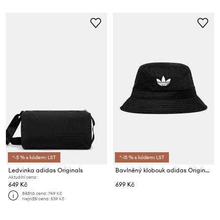
*-5 % s kódem: LST
*-15 % s kódem: LST
Ledvinka adidas Originals
Bavlněný klobouk adidas Originals Adicolor
Aktuální cena:
649 Kč
699 Kč
Běžná cena:
749 Kč
Nejnižší cena:
539 Kč