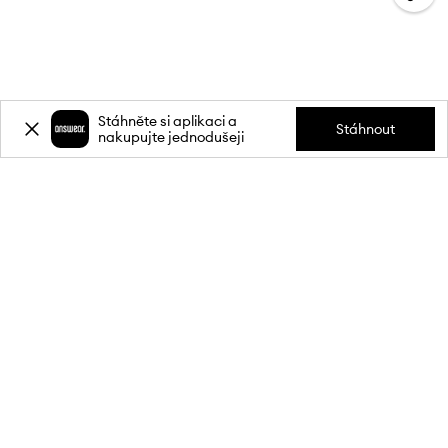
Stáhněte si aplikaci a
Stáhnout
nakupujte jednodušeji
Přihlaste se k odběru novinek a
získejte slevu
20 %
** na svůj první
nákup.