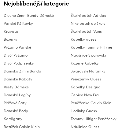
Nejoblíbenější kategorie
Dlouhé Zimní Bundy Dámské
Školní batoh Adidas
Pánské Kšiltovky
Nike batoh do školy
Kravata
Školní batoh Vans
Boxerky
Kabelky guess
Pyžamo Pánské
Kabelky Tommy Hilfiger
Dívčí Pyžamo
Náušnice Swarovski
Dívčí Podprsenky
Kožené Kabelky
Damska Zimni Bunda
Swarovski Náramky
Dámské Kabáty
Peněženky Guess
Vesty Dámské
Kabelky Desigual
Dámské Legíny
Čepice New Era
Plážové Šaty
Peněženka Calvin Klein
Dámské Body
Hodinky Guess
Kardigany
Tommy Hilfiger Peněženky
Batůžek Calvin Klein
Náušnice Guess