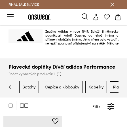
FINAL SALE %!
VÍCE
Ušetřete s Answear Club
Značka Adidas v roce 1949. Založil ji německý
podnikatel Adolf Dassler, od jehož jména a
příjmení obdržela jméno. Jeho cílem bylo vytvořit
nejlepší sportovní příslušenství na světě. Mělo se
to povést díky třem principům: projektování nejlepší obuvi pro sportovní
použití, ochraně sportovců před zraněním a zajištění vysoké trvanlivosti
výrobků. Povedlo se stoprocentně.
Plavecké doplňky Dívčí adidas Performance
Počet vybraných produktů: 1
batohy
čepice a klobouky
kabelky
plave
Filtr