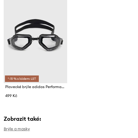
*-15 % s kódem: LST
Plavecké brýle adidas Performance Ripstream Starter
499 Kč
Zobrazit také:
Brýle a masky