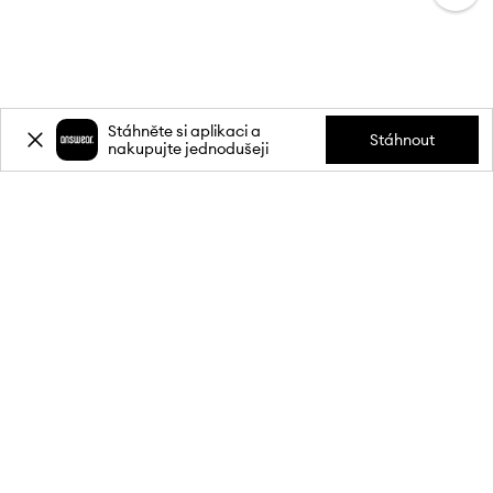
Stáhněte si aplikaci a
Stáhnout
nakupujte jednodušeji
Přihlaste se k odběru novinek a
získejte slevu
20 %
** na svůj první
nákup.