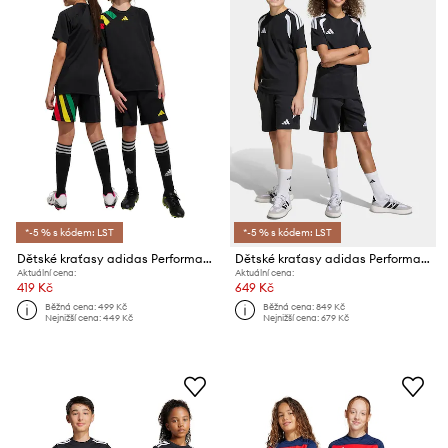
*-5 % s kódem: LST
*-5 % s kódem: LST
Dětské kraťasy adidas Performance FORTORE23 SHO Y
Dětské kraťasy adidas Performance
Aktuální cena:
Aktuální cena:
419 Kč
649 Kč
Běžná cena:
499 Kč
Běžná cena:
849 Kč
Nejnižší cena:
449 Kč
Nejnižší cena:
679 Kč