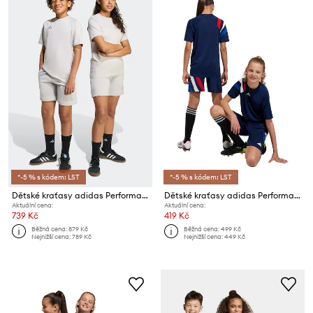
*-5 % s kódem: LST
*-5 % s kódem: LST
Dětské kraťasy adidas Performance
Dětské kraťasy adidas Performance FORTORE23 SHO Y
Aktuální cena:
Aktuální cena:
739 Kč
419 Kč
Běžná cena:
879 Kč
Běžná cena:
499 Kč
Nejnižší cena:
789 Kč
Nejnižší cena:
449 Kč