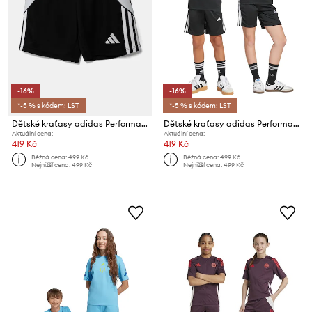
-16%
-16%
*-5 % s kódem: LST
*-5 % s kódem: LST
Dětské kraťasy adidas Performance
Dětské kraťasy adidas Performance
Aktuální cena:
Aktuální cena:
419 Kč
419 Kč
Běžná cena:
499 Kč
Běžná cena:
499 Kč
Nejnižší cena:
499 Kč
Nejnižší cena:
499 Kč