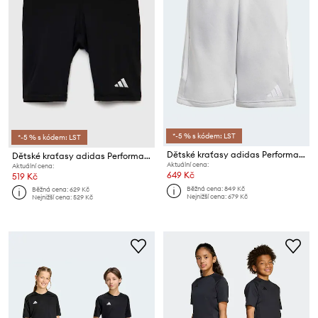
*-5 % s kódem: LST
*-5 % s kódem: LST
Dětské kraťasy adidas Performance
Dětské kraťasy adidas Performance TF SHRT
Aktuální cena:
Aktuální cena:
649 Kč
519 Kč
Běžná cena:
849 Kč
Běžná cena:
629 Kč
Nejnižší cena:
679 Kč
Nejnižší cena:
529 Kč