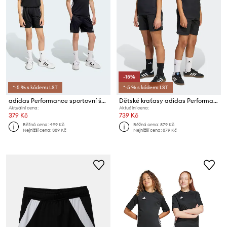
-15%
*-5 % s kódem: LST
*-5 % s kódem: LST
adidas Performance sportovní šortky dětské
Dětské kraťasy adidas Performance
Aktuální cena:
Aktuální cena:
379 Kč
739 Kč
Běžná cena:
499 Kč
Běžná cena:
879 Kč
Nejnižší cena:
389 Kč
Nejnižší cena:
879 Kč