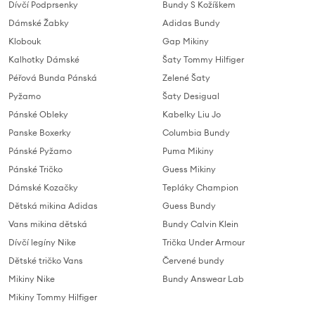
Dívčí Podprsenky
Bundy S Kožíškem
Dámské Žabky
Adidas Bundy
Klobouk
Gap Mikiny
Kalhotky Dámské
Šaty Tommy Hilfiger
Péřová Bunda Pánská
Zelené Šaty
Pyžamo
Šaty Desigual
Pánské Obleky
Kabelky Liu Jo
Panske Boxerky
Columbia Bundy
Pánské Pyžamo
Puma Mikiny
Pánské Tričko
Guess Mikiny
Dámské Kozačky
Tepláky Champion
Dětská mikina Adidas
Guess Bundy
Vans mikina dětská
Bundy Calvin Klein
Dívčí legíny Nike
Trička Under Armour
Dětské tričko Vans
Červené bundy
Mikiny Nike
Bundy Answear Lab
Mikiny Tommy Hilfiger