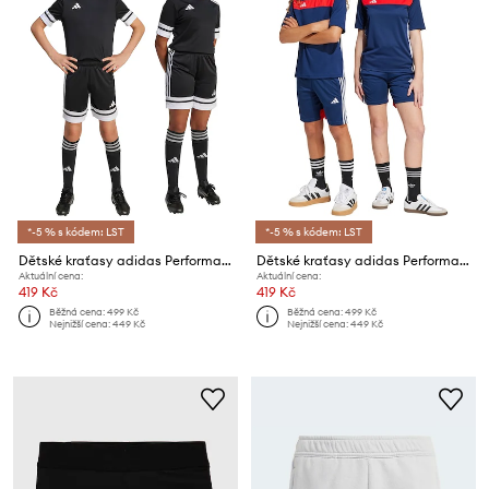
*-5 % s kódem: LST
*-5 % s kódem: LST
Dětské kraťasy adidas Performance
Dětské kraťasy adidas Performance
Aktuální cena:
Aktuální cena:
419 Kč
419 Kč
Běžná cena:
499 Kč
Běžná cena:
499 Kč
Nejnižší cena:
449 Kč
Nejnižší cena:
449 Kč