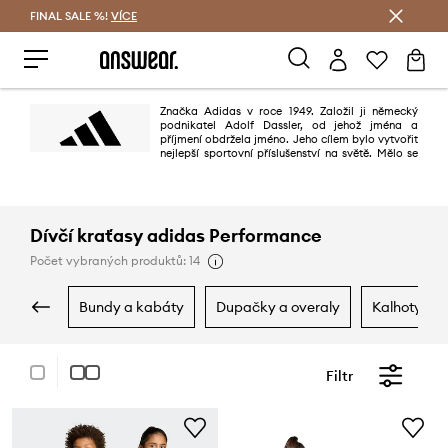
FINAL SALE %!
VÍCE
Ušetřete s Answear Club
Značka Adidas v roce 1949. Založil ji německý
podnikatel Adolf Dassler, od jehož jména a
příjmení obdržela jméno. Jeho cílem bylo vytvořit
nejlepší sportovní příslušenství na světě. Mělo se
to povést díky třem principům: projektování nejlepší obuvi pro sportovní
použití, ochraně sportovců před zraněním a zajištění vysoké trvanlivosti
výrobků. Povedlo se stoprocentně.
Dívčí kraťasy adidas Performance
Počet vybraných produktů: 14
bundy a kabáty
dupačky a overaly
kalhoty a l
Filtr