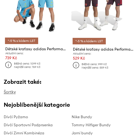
*-5 % s kódem: LST
*-5 % s kódem: LST
Dětské kraťasy adidas Performance MESSI
Dětské kraťasy adidas Performance FCB TR SHO
Aktuální cena:
Aktuální cena:
739 Kč
529 Kč
Běžná cena:
1099 Kč
Běžná cena:
999 Kč
Nejnižší cena:
769 Kč
Nejnižší cena:
559 Kč
Zobrazit také:
Šortky
Nejoblíbenější kategorie
Dívčí Pyžamo
Nike Bundy
Dívčí Sportovní Podprsenka
Tommy Hilfiger Bundy
Dívčí Zimní Kombinéza
Jarní bundy