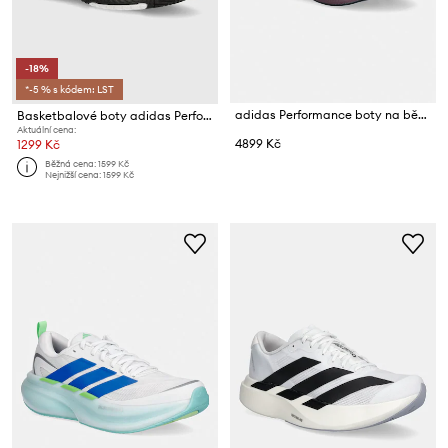
-18%
*-5 % s kódem: LST
adidas Performance boty na běhání pánské adidas x Koumori
Basketbalové boty adidas Performance OwnTheGame 3.0
Aktuální cena:
4899 Kč
1299 Kč
Běžná cena:
1599 Kč
Nejnižší cena:
1599 Kč