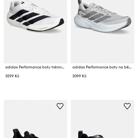
adidas Performance boty tréninkové pánské Adizero Dropset Pro
adidas Performance boty na běhání pánské SUPERNOVA GLIDE
3599 Kč
3099 Kč