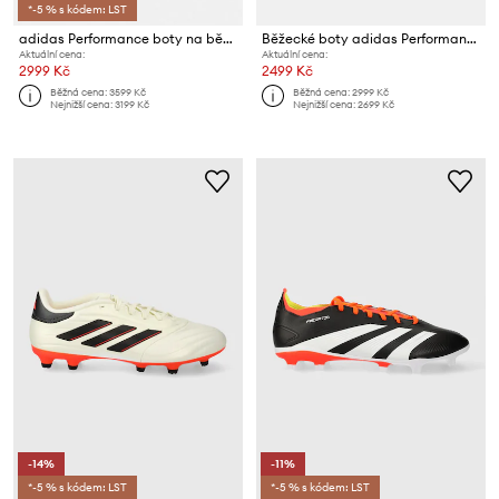
*-5 % s kódem: LST
adidas Performance boty na běhání pánské Adizero EVO SL
Běžecké boty adidas Performance Pureboost 5
Aktuální cena:
Aktuální cena:
2999 Kč
2499 Kč
Běžná cena:
3599 Kč
Běžná cena:
2999 Kč
Nejnižší cena:
3199 Kč
Nejnižší cena:
2699 Kč
-14%
-11%
*-5 % s kódem: LST
*-5 % s kódem: LST