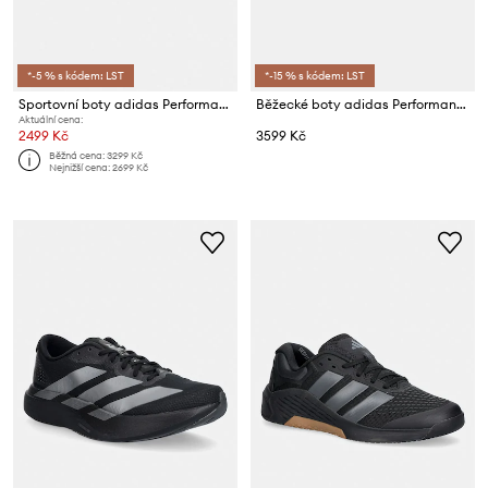
*-5 % s kódem: LST
*-15 % s kódem: LST
Sportovní boty adidas Performance Supernova Glide
Běžecké boty adidas Performance Adizero Evo SL
Aktuální cena:
2499 Kč
3599 Kč
Běžná cena:
3299 Kč
Nejnižší cena:
2699 Kč