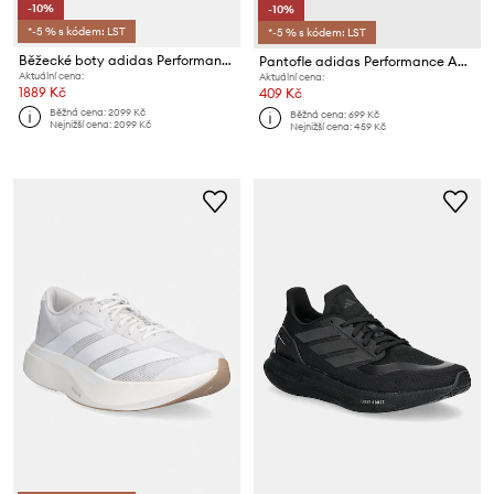
-10%
-10%
*-5 % s kódem: LST
*-5 % s kódem: LST
Běžecké boty adidas Performance Questar 3
Pantofle adidas Performance Adilette Shower GZ5920
Aktuální cena:
Aktuální cena:
1889 Kč
409 Kč
Běžná cena:
2099 Kč
Běžná cena:
699 Kč
Nejnižší cena:
2099 Kč
Nejnižší cena:
459 Kč