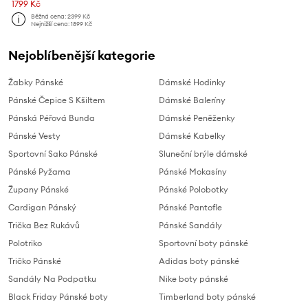
1799 Kč
Běžná cena:
2399 Kč
Nejnižší cena:
1899 Kč
Nejoblíbenější kategorie
Žabky Pánské
Dámské Hodinky
Pánské Čepice S Kšiltem
Dámské Baleríny
Pánská Péřová Bunda
Dámské Peněženky
Pánské Vesty
Dámské Kabelky
Sportovní Sako Pánské
Sluneční brýle dámské
Pánské Pyžama
Pánské Mokasíny
Župany Pánské
Pánské Polobotky
Cardigan Pánský
Pánské Pantofle
Trička Bez Rukávů
Pánské Sandály
Polotriko
Sportovní boty pánské
Tričko Pánské
Adidas boty pánské
Sandály Na Podpatku
Nike boty pánské
Black Friday Pánské boty
Timberland boty pánské