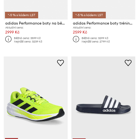
*-5 % s kódem: LST
*-5 % s kódem: LST
adidas Performance boty na běhání pánské Adizero EVO SL
adidas Performance boty tréninkové pánské Dropset 4
Aktuální cena:
Aktuální cena:
2999 Kč
2599 Kč
Běžná cena:
3599 Kč
Běžná cena:
3299 Kč
Nejnižší cena:
3239 Kč
Nejnižší cena:
2799 Kč