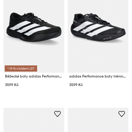
*-15 % s kódem: LST
Běžecké boty adidas Performance Adizero Evo SL
adidas Performance boty tréninkové pánské Adizero
3599 Kč
3599 Kč