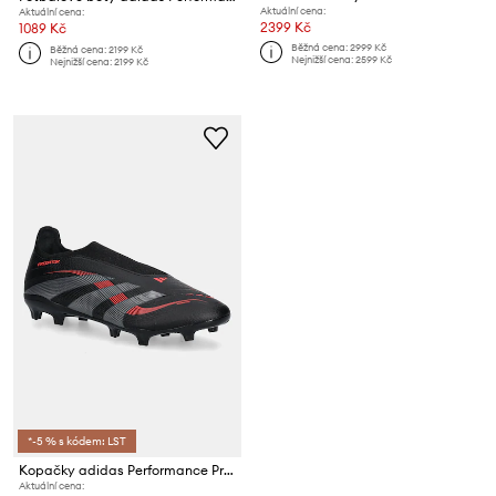
Aktuální cena:
Aktuální cena:
2399 Kč
1089 Kč
Běžná cena:
2999 Kč
Běžná cena:
2199 Kč
Nejnižší cena:
2599 Kč
Nejnižší cena:
2199 Kč
*-5 % s kódem: LST
Kopačky adidas Performance Predator League Ll Fg/Mg
Aktuální cena: