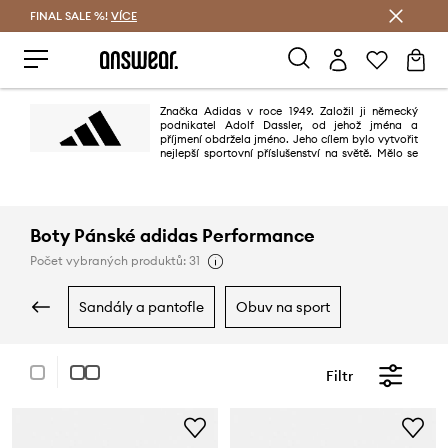
FINAL SALE %!
VÍCE
Ušetřete s Answear Club
Značka Adidas v roce 1949. Založil ji německý
podnikatel Adolf Dassler, od jehož jména a
příjmení obdržela jméno. Jeho cílem bylo vytvořit
nejlepší sportovní příslušenství na světě. Mělo se
to povést díky třem principům: projektování nejlepší obuvi pro sportovní
použití, ochraně sportovců před zraněním a zajištění vysoké trvanlivosti
výrobků. Povedlo se stoprocentně.
Boty Pánské adidas Performance
Počet vybraných produktů: 31
sandály a pantofle
obuv na sport
Filtr