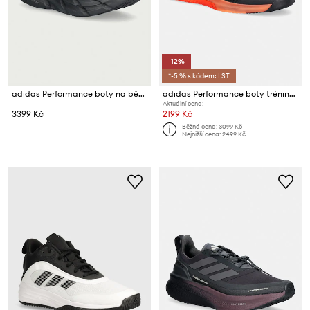
-12%
*-5 % s kódem: LST
adidas Performance boty na běhání pánské ADISTAR 5
adidas Performance boty tréninkové pánské Dropset 4
Aktuální cena:
3399 Kč
2199 Kč
Běžná cena:
3099 Kč
Nejnižší cena:
2499 Kč