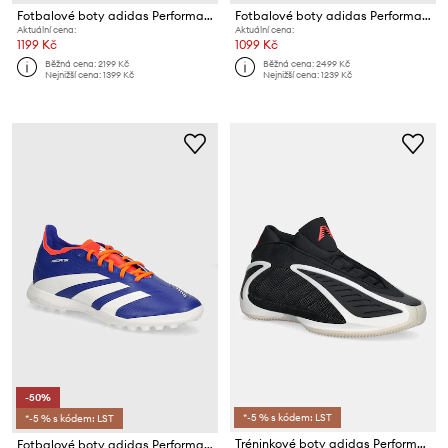
Fotbalové boty adidas Performance Copa Pure 2 League
Fotbalové boty adidas Performance Predator League
Aktuální cena:
Aktuální cena:
1199 Kč
1099 Kč
Běžná cena:
2199 Kč
Běžná cena:
2499 Kč
Nejnižší cena:
1399 Kč
Nejnižší cena:
1239 Kč
-50%
*-5 % s kódem: LST
*-5 % s kódem: LST
Tréninkové boty adidas Performance Anthony Edwards 2
Fotbalové boty adidas Performance turfy Predator League