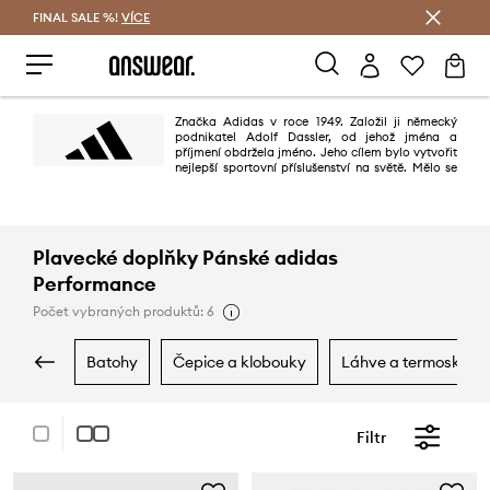
FINAL SALE %!
VÍCE
Ušetřete s Answear Club
Značka Adidas v roce 1949. Založil ji německý
podnikatel Adolf Dassler, od jehož jména a
příjmení obdržela jméno. Jeho cílem bylo vytvořit
nejlepší sportovní příslušenství na světě. Mělo se
to povést díky třem principům: projektování nejlepší obuvi pro sportovní
použití, ochraně sportovců před zraněním a zajištění vysoké trvanlivosti
výrobků. Povedlo se stoprocentně.
Plavecké doplňky Pánské adidas
Performance
Počet vybraných produktů: 6
batohy
čepice a klobouky
láhve a termosky
Filtr