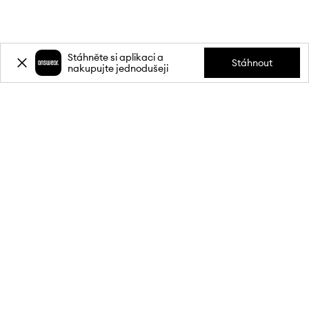
Stáhněte si aplikaci a
Stáhnout
nakupujte jednodušeji
Přihlaste se k odběru novinek a
získejte slevu
20 %
** na svůj první
nákup.
Připojte se k naší komunitě a získejte informace o nejnovějších