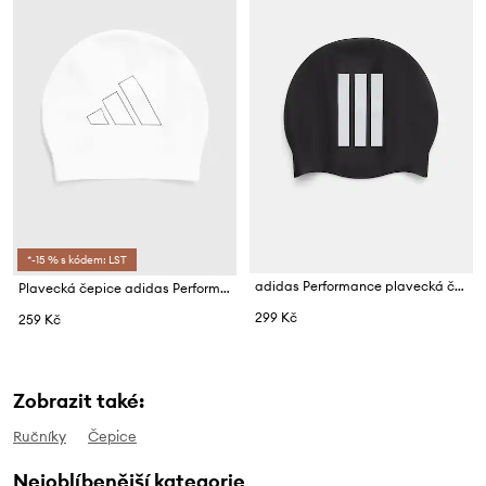
*-15 % s kódem: LST
adidas Performance plavecká čepice
Plavecká čepice adidas Performance
299 Kč
259 Kč
Zobrazit také:
Ručníky
Čepice
Nejoblíbenější kategorie