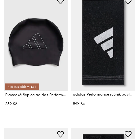
*-15 % s kódem: LST
adidas Performance ručník bavlněný
Plavecká čepice adidas Performance
849 Kč
259 Kč