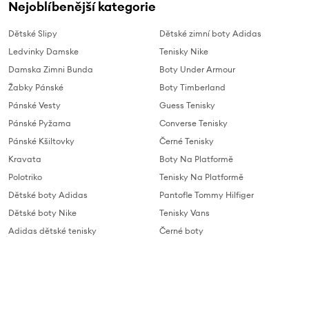
Nejoblíbenější kategorie
Dětské Slipy
Dětské zimní boty Adidas
Ledvinky Damske
Tenisky Nike
Damska Zimni Bunda
Boty Under Armour
Žabky Pánské
Boty Timberland
Pánské Vesty
Guess Tenisky
Pánské Pyžama
Converse Tenisky
Pánské Kšiltovky
Černé Tenisky
Kravata
Boty Na Platformě
Polotriko
Tenisky Na Platformě
Dětské boty Adidas
Pantofle Tommy Hilfiger
Dětské boty Nike
Tenisky Vans
Adidas dětské tenisky
Černé boty