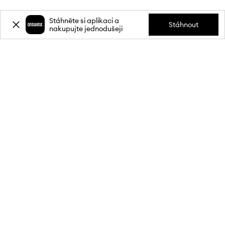
Stáhněte si aplikaci a
Stáhnout
nakupujte jednodušeji
Přihlaste se k odběru novinek a
získejte slevu
20 %
** na svůj první
nákup.
Připojte se k naší komunitě a získejte informace o nejnovějších
akcích a produktech.
**Sleva je jednorázová, vztahuje se na nezlevněné produkty a platí při