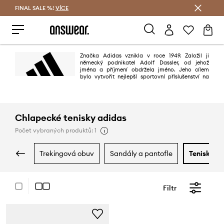
FINAL SALE %!
VÍCE
Ušetřete s Answear Club
Značka Adidas vznikla v roce 1949. Založil ji
německý podnikatel Adolf Dassler, od jehož
jména a příjmení obdržela jméno. Jeho cílem
bylo vytvořit nejlepší sportovní příslušenství na
světě. Mělo se to povést díky třem principům: projektování nejlepší obuvi
pro sportovní použití, ochraně sportovců před zraněním a zajištění vysoké
trvanlivosti výrobků. Povedlo se to stoprocentně.
Chlapecké tenisky adidas
Počet vybraných produktů: 1
trekingová obuv
sandály a pantofle
tenisky a
Filtr