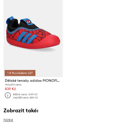
*-5 % s kódem: LST
Dětské tenisky adidas MONOFIT SPIDER-MAN
Aktuální cena:
839 Kč
Běžná cena:
1099 Kč
Nejnižší cena:
889 Kč
Zobrazit také:
Nízké