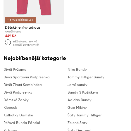
*-5 % s kódem: LST
Dětské legíny adidas
Aktuální cena:
449 Kč
Běžná cena:
599 Kč
Nejnižší cena:
479 Kč
Nejoblíbenější kategorie
Dívčí Pyžamo
Nike Bundy
Dívčí Sportovní Podprsenka
Tommy Hilfiger Bundy
Dívčí Zimní Kombinéza
Jarní bundy
Dívčí Podprsenky
Bundy S Kožíškem
Dámské Žabky
Adidas Bundy
Klobouk
Gap Mikiny
Kalhotky Dámské
Šaty Tommy Hilfiger
Péřová Bunda Pánská
Zelené Šaty
Pyžamo
Šaty Desigual