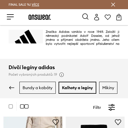
FINAL SALE %!
VÍCE
Ušetřete s Answear Club
Značka Adidas vznikla v roce 1949. Založil ji
německý podnikatel Adolf Dassler, od jehož
jména a příjmení obdržela jméno. Jeho cílem
bylo vytvořit nejlepší sportovní příslušenství na
světě. Mělo se to povést díky třem principům: projektování nejlepší obuvi
pro sportovní použití, ochraně sportovců před zraněním a zajištění vysoké
trvanlivosti výrobků. Povedlo se to stoprocentně.
Dívčí legíny adidas
Počet vybraných produktů: 19
bundy a kabáty
kalhoty a legíny
mikiny
s
Filtr