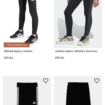
*-15 % s kódem: LST
Dětské legíny adidas
adidas legíny dětské s bavlnou
599 Kč
599 Kč