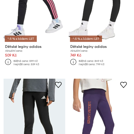
*-5 % s kódem: LST
*-5 % s kódem: LST
Dětské legíny adidas
Dětské legíny adidas
Aktuální cena:
Aktuální cena:
509 Kč
749 Kč
Běžná cena:
599 Kč
Běžná cena:
849 Kč
Nejnižší cena:
539 Kč
Nejnižší cena:
799 Kč