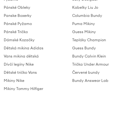
Pánské Obleky
Kabelky Liu Jo
Panske Boxerky
Columbia Bundy
Pánské Pyžamo
Puma Mikiny
Pánské Tričko
Guess Mikiny
Dámské Kozačky
Tepláky Champion
Dětská mikina Adidas
Guess Bundy
Vans mikina dětská
Bundy Calvin Klein
Dívčí legíny Nike
Trička Under Armour
Dětské tričko Vans
Červené bundy
Mikiny Nike
Bundy Answear Lab
Mikiny Tommy Hilfiger