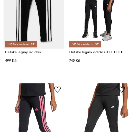
*-15 % s kódem: LST
*-15 % s kódem: LST
Dětské legíny adidas
Dětské legíny adidas J TF TIGHTS
499 Kč
749 Kč