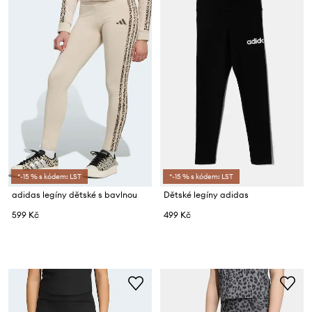
*-15 % s kódem: LST
*-15 % s kódem: LST
adidas legíny dětské s bavlnou
Dětské legíny adidas
599 Kč
499 Kč