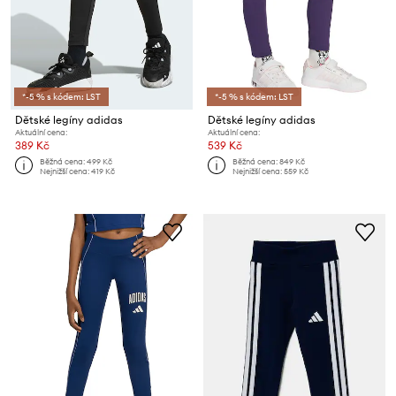
*-5 % s kódem: LST
*-5 % s kódem: LST
Dětské legíny adidas
Dětské legíny adidas
Aktuální cena:
Aktuální cena:
389 Kč
539 Kč
Běžná cena:
499 Kč
Běžná cena:
849 Kč
Nejnižší cena:
419 Kč
Nejnižší cena:
559 Kč