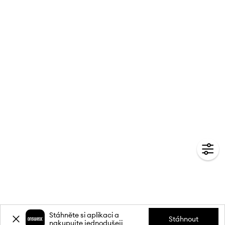
Stáhněte si aplikaci a
Stáhnout
nakupujte jednodušeji