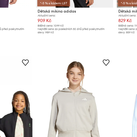
*-5 % s kódem: LST
*-5 % s kó
Dětská mikina adidas
Dětská mi
Aktuální cena:
Aktuální cena:
909 Kč
829 Kč
Běžná cena:
1099 Kč
Běžná cena:
11
nů před poskytnutím
Nejnižší cena za posledních 30 dnů před poskytnutím
Nejnižší cena 
slevy:
989 Kč
slevy:
859 Kč