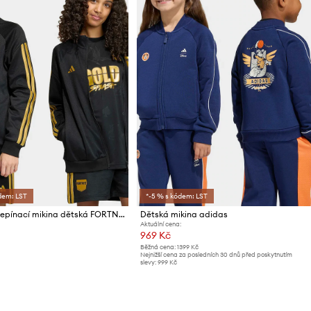
dem: LST
*-5 % s kódem: LST
adidas rozepínací mikina dětská FORTNITE
Dětská mikina adidas
Aktuální cena:
969 Kč
Běžná cena:
1399 Kč
Nejnižší cena za posledních 30 dnů před poskytnutím
slevy:
999 Kč