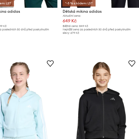
dem: LST
*-5 % s kódem: LST
kina adidas
Dětská mikina adidas
Aktuální cena:
649 Kč
99 Kč
Běžná cena:
849 Kč
za posledních 30 dnů před poskytnutím
Nejnižší cena za posledních 30 dnů před poskytnutím
slevy:
679 Kč