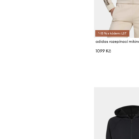
*-15 % s kódem: LST
1099 Kč