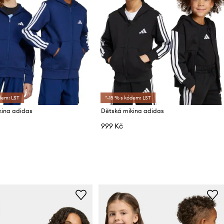
dem: LST
*-15 % s kódem: LST
kina adidas
Dětská mikina adidas
999 Kč