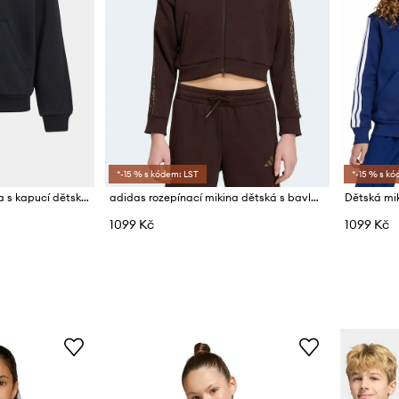
*-15 % s kódem: LST
*-15 % s kó
adidas rozepínací mikina s kapucí dětská s bavlnou
adidas rozepínací mikina dětská s bavlnou
Dětská mi
1099 Kč
1099 Kč