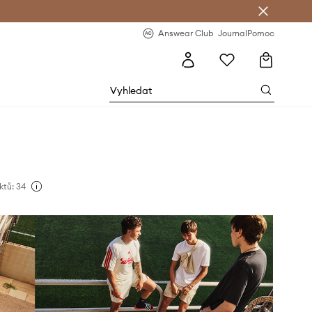
Answear Club
- 20 % na první objednávku
Answear Club
Journal
Pomoc
ktů: 34