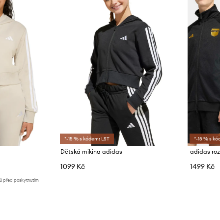
*-15 % s kódem: LST
*-15 % s kó
Dětská mikina adidas
1099 Kč
1499 Kč
nů před poskytnutím