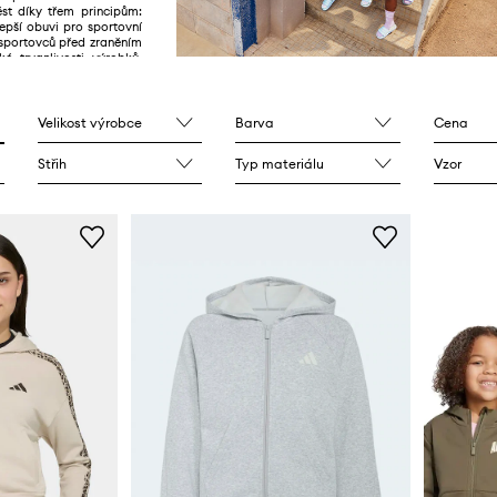
st díky třem principům:
lepší obuvi pro sportovní
 sportovců před zraněním
ké trvanlivosti výrobků.
oprocentně.
Velikost výrobce
Barva
Cena
Střih
Typ materiálu
Vzor