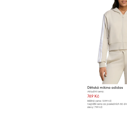
Dětská mikina adidas
Aktuální cena:
769 Kč
Běžná cena:
1099 Kč
Nejnižší cena za posledních 30 d
slevy:
799 Kč