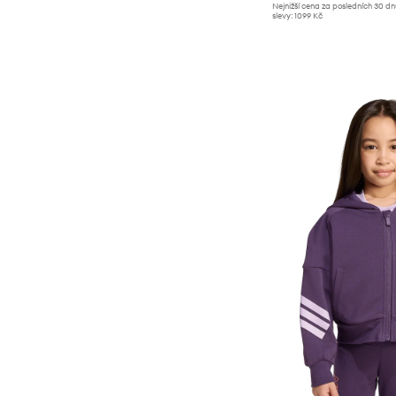
Nejnižší cena za posledních 30 d
slevy:
1099 Kč