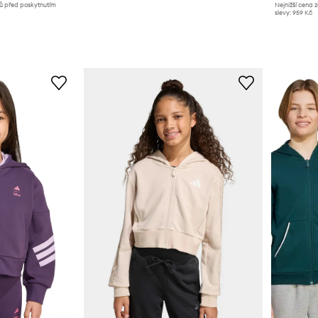
nů před poskytnutím
Nejnižší cena 
slevy:
959 Kč