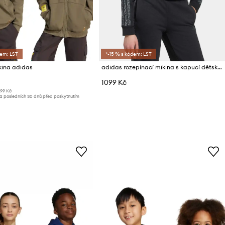
dem: LST
*-15 % s kódem: LST
kina adidas
adidas rozepínací mikina s kapucí dětská s bavlnou
1099 Kč
399 Kč
za posledních 30 dnů před poskytnutím