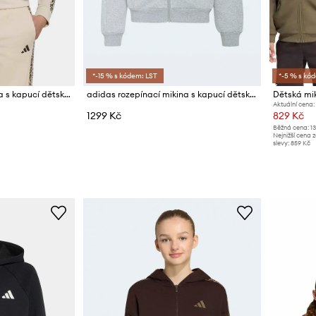
*-15 % s kódem: LST
*-5 % s kó
adidas rozepínací mikina s kapucí dětská s bavlnou
adidas rozepínací mikina s kapucí dětská s bavlnou
Dětská mi
Aktuální cena:
1299 Kč
829 Kč
Běžná cena:
1
Nejnižší cena 
slevy:
859 Kč