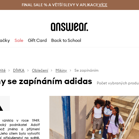
ácení zdarma (od 1800 Kč)
FINAL SALE % A VĚTŠÍ SLEVY V APLIKACI!
Doručení i do 24 h
VÍCE
Ušetřete s 
ačky
Sale
Gift Card
Back to School
Dítě
DÍVKA
Oblečení
Mikiny
Se zapínáním
ny se zapínáním adidas
Počet vybraných produ
 vznikla v roce 1949.
ecký podnikatel Adolf
ehož jména a příjmení
Jeho cílem bylo vytvořit
í příslušenství na světě.