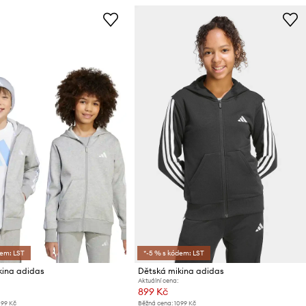
dem: LST
*-5 % s kódem: LST
kina adidas
Dětská mikina adidas
Aktuální cena:
899 Kč
099 Kč
Běžná cena:
1099 Kč