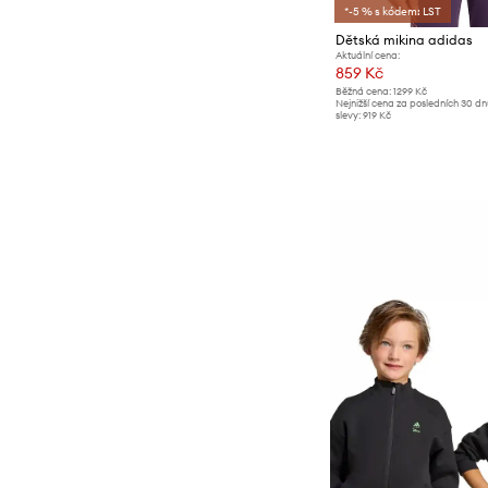
*-5 % s kódem: LST
Dětská mikina adidas
Aktuální cena:
859 Kč
Běžná cena:
1299 Kč
Nejnižší cena za posledních 30 d
slevy:
919 Kč