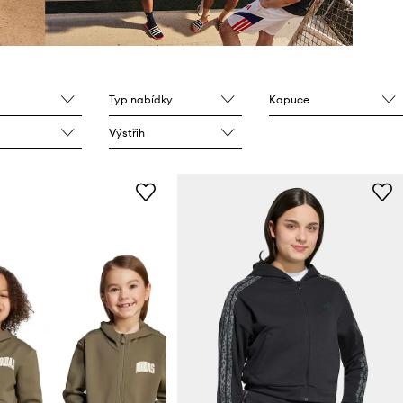
Typ nabídky
Kapuce
Výstřih