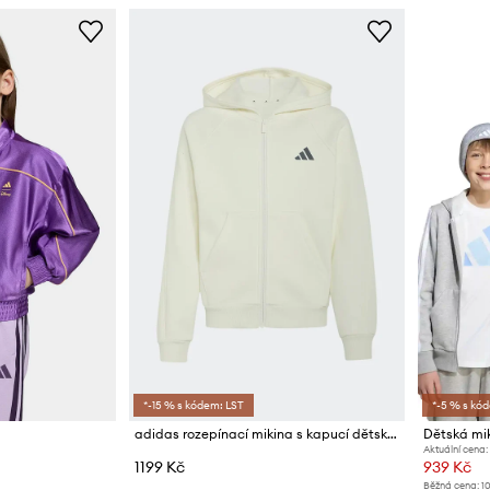
*-15 % s kódem: LST
*-5 % s kó
adidas rozepínací mikina s kapucí dětská s bavlnou
Dětská mi
Aktuální cena:
1199 Kč
939 Kč
Běžná cena:
1