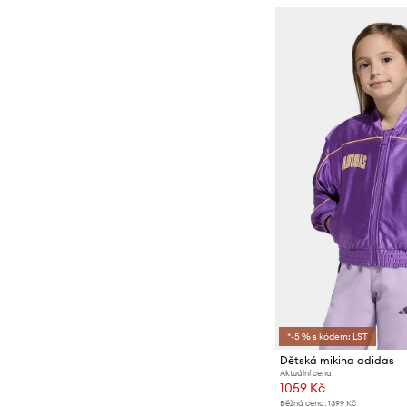
*-5 % s kódem: LST
Dětská mikina adidas
Aktuální cena:
1059 Kč
Běžná cena:
1399 Kč