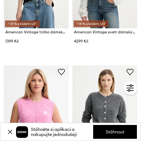
*-15 % s kódem: LST
*-15 % s kódem: LST
American Vintage tričko dámské bavlněné
American Vintage svetr dámský s vlnou
1399 Kč
4299 Kč
Stáhněte si aplikaci a
Stáhnout
nakupujte jednodušeji