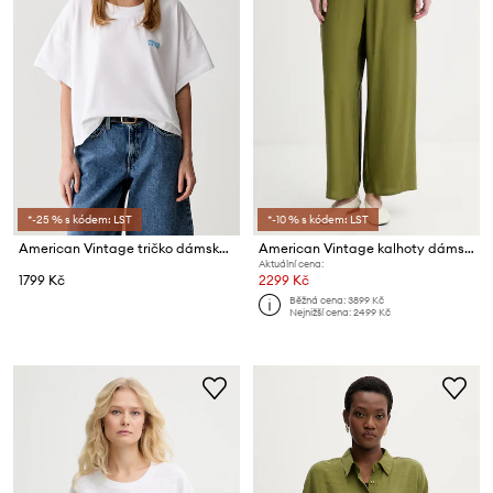
*-25 % s kódem: LST
*-10 % s kódem: LST
American Vintage tričko dámské bavlněné
American Vintage kalhoty dámské s modalem
Aktuální cena:
1799 Kč
2299 Kč
Běžná cena:
3899 Kč
Nejnižší cena:
2499 Kč