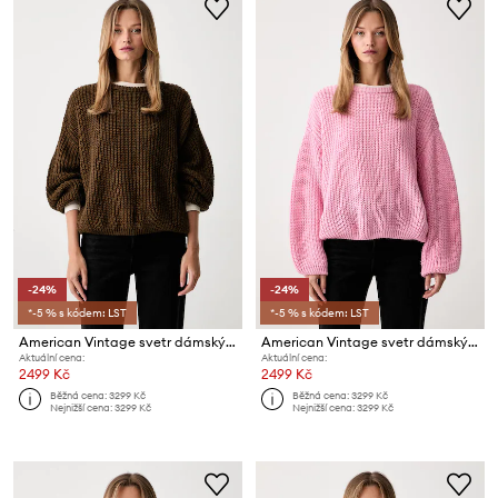
-24%
-24%
*-5 % s kódem: LST
*-5 % s kódem: LST
American Vintage svetr dámský s vlnou
American Vintage svetr dámský s vlnou
Aktuální cena:
Aktuální cena:
2499 Kč
2499 Kč
Běžná cena:
3299 Kč
Běžná cena:
3299 Kč
Nejnižší cena:
3299 Kč
Nejnižší cena:
3299 Kč