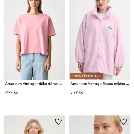
*-15 % s kódem: LST
American Vintage tričko dámské bavlněné
American Vintage fleece mikina dámská
1499 Kč
5199 Kč