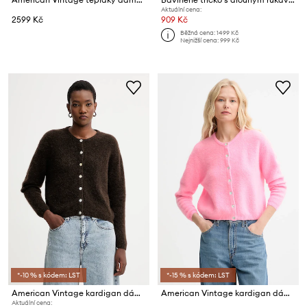
Aktuální cena:
2599 Kč
909 Kč
Běžná cena:
1499 Kč
Nejnižší cena:
999 Kč
*-10 % s kódem: LST
*-15 % s kódem: LST
American Vintage kardigan dámský s vlnou GILET ML COL ROND
American Vintage kardigan dámský s vlnou GILET ML COL ROND
Aktuální cena: