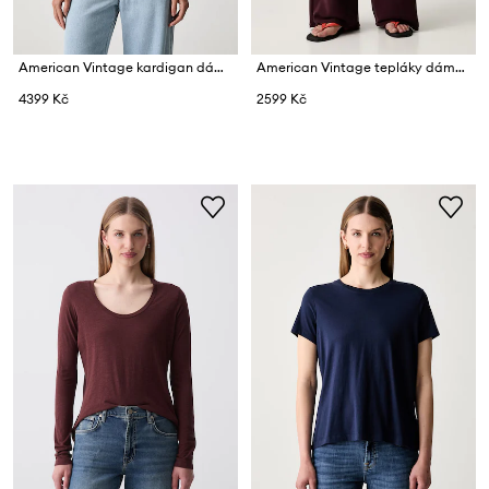
American Vintage kardigan dámský s vlnou GILET ML COL ROND
American Vintage tepláky dámské bavlněné s elastanem
4399 Kč
2599 Kč