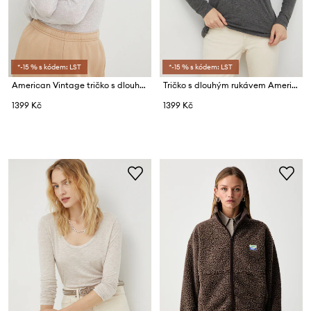
*-15 % s kódem: LST
*-15 % s kódem: LST
American Vintage tričko s dlouhým rukávem dámské bavlněné T-SHIRT ML COL ROULE
Tričko s dlouhým rukávem American Vintage
1399 Kč
1399 Kč