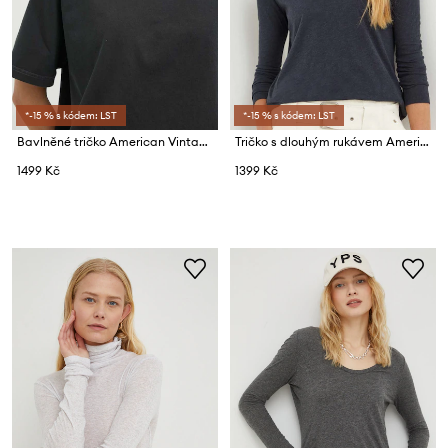
*-15 % s kódem: LST
*-15 % s kódem: LST
Bavlněné tričko American Vintage T-SHIRT DROIT MC COL ROND
Tričko s dlouhým rukávem American Vintage
1499 Kč
1399 Kč