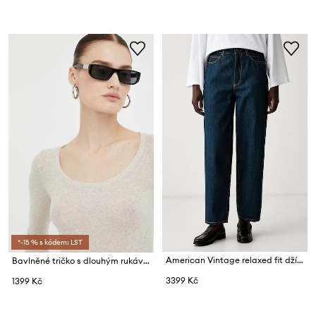
*-15 % s kódem: LST
American Vintage relaxed fit džíny dámské
Bavlněné tričko s dlouhým rukávem American Vintage T-SHIRT ML COL ROND
3399 Kč
1399 Kč