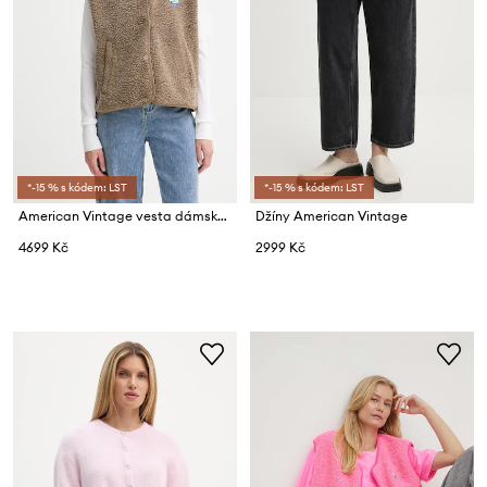
*-15 % s kódem: LST
*-15 % s kódem: LST
American Vintage vesta dámská fleecová
Džíny American Vintage
4699 Kč
2999 Kč