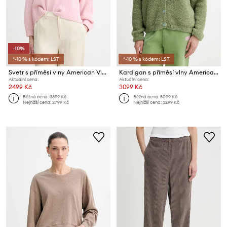
-10%
*-10 % s kódem: LST
*-10 % s kódem: LST
Svetr s příměsí vlny American Vintage
Kardigan s příměsí vlny American Vintage
Aktuální cena:
Aktuální cena:
2499 Kč
3099 Kč
Běžná cena:
3899 Kč
Běžná cena:
5099 Kč
Nejnižší cena:
2799 Kč
Nejnižší cena:
3299 Kč