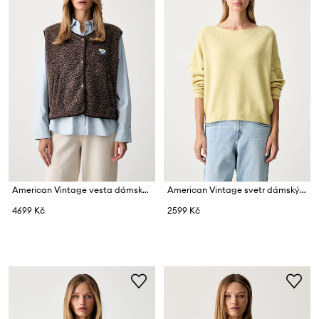
American Vintage vesta dámská fleecová
American Vintage svetr dámský s příměsí vlny PULL ML COL BATEAU
4699 Kč
2599 Kč