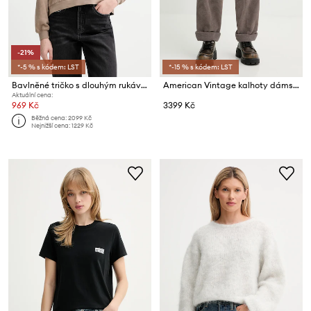
-21%
*-5 % s kódem: LST
*-15 % s kódem: LST
Bavlněné tričko s dlouhým rukávem American Vintage
American Vintage kalhoty dámské manšestrové
Aktuální cena:
969 Kč
3399 Kč
Běžná cena:
2099 Kč
Nejnižší cena:
1229 Kč