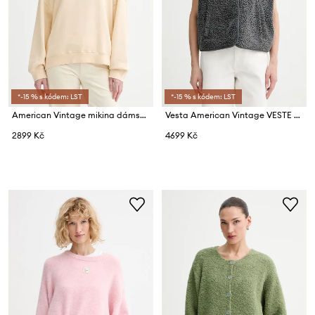
*-15 % s kódem: LST
*-15 % s kódem: LST
American Vintage mikina dámská s bavlnou
Vesta American Vintage VESTE AMPLE
2899 Kč
4699 Kč