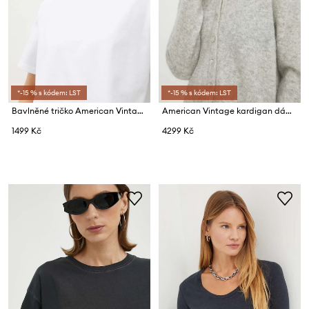
*-15 % s kódem: LST
*-15 % s kódem: LST
Bavlněné tričko American Vintage T-SHIRT DROIT MC COL ROND
American Vintage kardigan dámský s vlnou GILET ML COL ROND
1499 Kč
4299 Kč