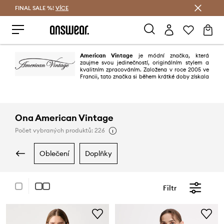
FINAL SALE %!
VÍCE
Ušetřete s Answear Club
American Vintage
je módní značka, která
zaujme svou jedinečností, originálním stylem a
kvalitním zpracováním. Založena v roce 2005 ve
Francii, tato značka si během krátké doby získala
srdce módních nadšenců po celém světě. Jejím zakladatelem je Michaël
Azoulay, který se nechal inspirovat americkým stylem z 60. a 70. let.
Ona American Vintage
Počet vybraných produktů: 226
oblečení
doplňky
Filtr