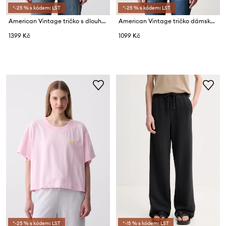
*-25 % s kódem: LST
*-25 % s kódem: LST
American Vintage tričko s dlouhým rukávem dámské s bavlnou
American Vintage tričko dámské bavlněné
1399 Kč
1099 Kč
*-25 % s kódem: LST
*-15 % s kódem: LST