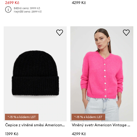
2699 Kč
4299 Kč
Běžná cena:
3999 Kč
Nejnižší cena:
2899 Kč
*-15 % s kódem: LST
*-15 % s kódem: LST
Čepice z vlněné směsi American Vintage Bonnet
Vlněný svetr American Vintage GILET ML COL ROND
1399 Kč
4299 Kč