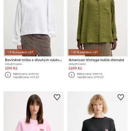
*-5 % s kódem: LST
*-10 % s kódem: LST
Bavlněné tričko s dlouhým rukávem American Vintage
American Vintage košile dámská
Aktuální cena:
Aktuální cena:
1299 Kč
2699 Kč
Běžná cena:
2099 Kč
Běžná cena:
4399 Kč
Nejnižší cena:
1419 Kč
Nejnižší cena:
2799 Kč