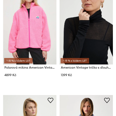
*-15 % s kódem: LST
*-15 % s kódem: LST
Polarová mikina American Vintage VESTE ML
American Vintage tričko s dlouhým rukávem dámské bavlněné T-SHIRT ML COL ROULE
4899 Kč
1399 Kč