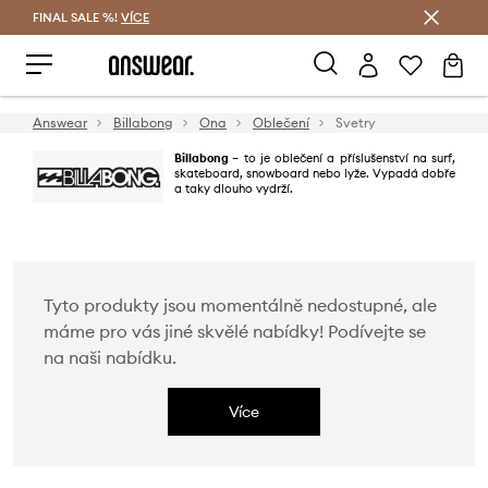
FINAL SALE %!
VÍCE
Ušetřete s Answear Club
Answear
Billabong
Ona
Oblečení
Svetry
Billabong
– to je oblečení a příslušenství na surf,
skateboard, snowboard nebo lyže. Vypadá dobře
a taky dlouho vydrží.
Tyto produkty jsou momentálně nedostupné, ale
máme pro vás jiné skvělé nabídky! Podívejte se
na naši nabídku.
Více