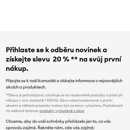
Přihlaste se k odběru novinek a
získejte slevu
20 %
** na svůj první
nákup.
Připojte se k naší komunitě a získejte informace o nejnovějších
akcích a produktech.
**Sleva je jednorázová, vztahuje se na nezlevněné produkty a platí při
nákupu v min. hodnotě 1 900 Kč. Slevu nelze kombinovat s jinými
akcemi a některé produkty mohou být ze slevy vyloučeny. Podrobnosti
na webové stránce:
produkty vyloučené z akce
Chceme, aby do vaší schránky přicházelo jen to, co vás
opravdu zajímá. Řekněte nám, zda vás zajímá: