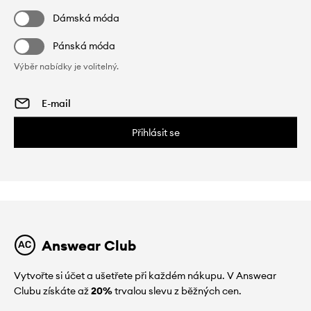
Dámská móda
Pánská móda
Výběr nabídky je volitelný.
Přihlásit se
Answear Club
Vytvořte si účet a ušetřete při každém nákupu. V Answear
Clubu získáte až
20%
trvalou slevu z běžných cen.