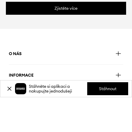
Zjistěte více
O NÁS
INFORMACE
Stáhněte si aplikaci a
Stáhnout
nakupujte jednodušeji
SLUŽBY ZÁKAZNÍKŮM
MOBILNÍ APLIKACE