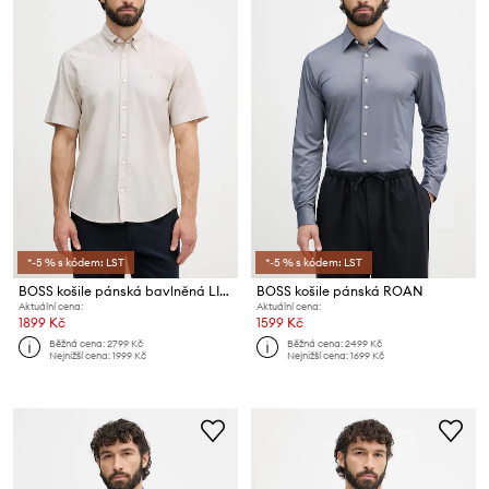
*-5 % s kódem: LST
*-5 % s kódem: LST
BOSS košile pánská bavlněná LIAM
BOSS košile pánská ROAN
Aktuální cena:
Aktuální cena:
1899 Kč
1599 Kč
Běžná cena:
2799 Kč
Běžná cena:
2499 Kč
Nejnižší cena:
1999 Kč
Nejnižší cena:
1699 Kč