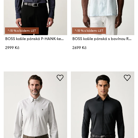
*-15 % s kódem: LST
*-15 % s kódem: LST
BOSS košile pánská P-HANK-kent-C1-222
BOSS košile pánská s bavlnou Relax_Shirt
2999 Kč
2699 Kč