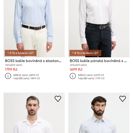
*-5 % s kódem: LST
*-5 % s kódem: LST
BOSS košile bavlněná s elastanem HANK
BOSS košile pánská bavlněná s elastanem HANK
Aktuální cena:
Aktuální cena:
1799 Kč
1699 Kč
Běžná cena:
2899 Kč
Běžná cena:
2499 Kč
Nejnižší cena:
1899 Kč
Nejnižší cena:
1799 Kč