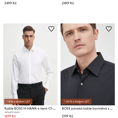
2499 Kč
2499 Kč
*-5 % s kódem: LST
*-30 % s kódem: LST
Košile BOSS H-HANK-s-kent-C1-232
BOSS pánská košile bavlněná s elastanem H-HANK-kent-C1-214
Aktuální cena:
1699 Kč
2199 Kč