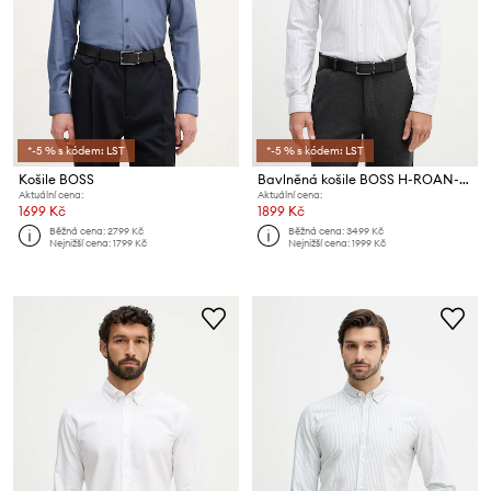
*-5 % s kódem: LST
*-5 % s kódem: LST
Košile BOSS
Bavlněná košile BOSS H-ROAN-BD-E-C1-261
Aktuální cena:
Aktuální cena:
1699 Kč
1899 Kč
Běžná cena:
2799 Kč
Běžná cena:
3499 Kč
Nejnižší cena:
1799 Kč
Nejnižší cena:
1999 Kč