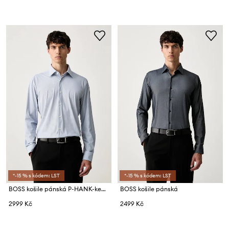
*-15 % s kódem: LST
*-15 % s kódem: LST
BOSS košile pánská P-HANK-kent-C1-222
BOSS košile pánská
2999 Kč
2499 Kč