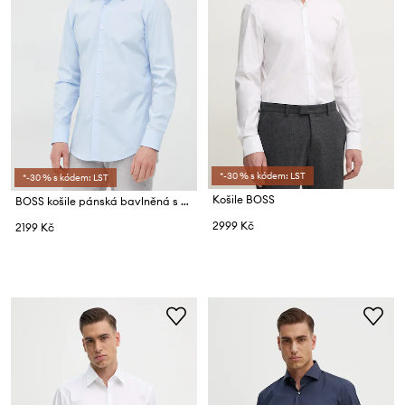
*-30 % s kódem: LST
*-30 % s kódem: LST
Košile BOSS
BOSS košile pánská bavlněná s elastanem H-HANK-kent-C1-214
2999 Kč
2199 Kč