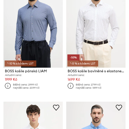
-10%
*-10 % s kódem: LST
*-5 % s kódem: LST
BOSS košile pánská LIAM
BOSS košile bavlněné s elastanem HANK
Aktuální cena:
Aktuální cena:
1999 Kč
1699 Kč
Běžná cena:
2999 Kč
Běžná cena:
2799 Kč
Nejnižší cena:
2099 Kč
Nejnižší cena:
1899 Kč