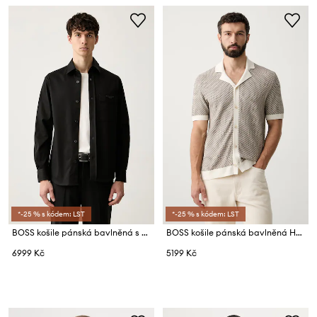
*-25 % s kódem: LST
*-25 % s kódem: LST
BOSS košile pánská bavlněná s elastanem BOSS x Aston Martin
BOSS košile pánská bavlněná H-Lomare
6999 Kč
5199 Kč