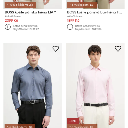
*-10 % s kódem: LST
*-5 % s kódem: LST
BOSS košile pánská lněná LIAM
BOSS košile pánská bavlněná HANK
Aktuální cena:
Aktuální cena:
2399 Kč
1899 Kč
Běžná cena:
3299 Kč
Běžná cena:
2999 Kč
Nejnižší cena:
2499 Kč
Nejnižší cena:
2099 Kč
-10%
*-5 % s kódem: LST
*-5 % s kódem: LST