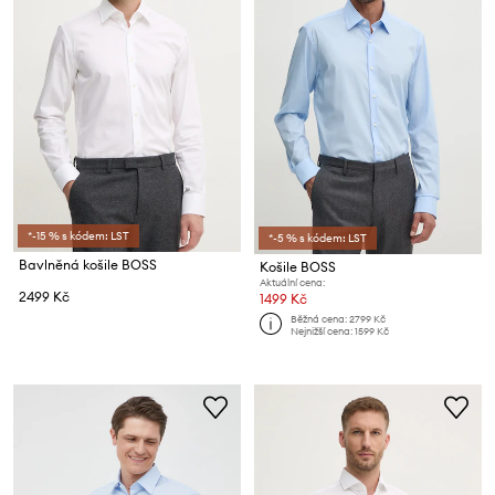
*-15 % s kódem: LST
*-5 % s kódem: LST
Bavlněná košile BOSS
Košile BOSS
Aktuální cena:
2499 Kč
1499 Kč
Běžná cena:
2799 Kč
Nejnižší cena:
1599 Kč