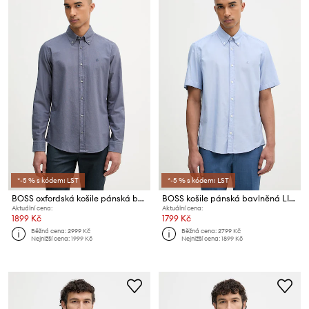
*-5 % s kódem: LST
*-5 % s kódem: LST
BOSS oxfordská košile pánská bavlněná ROAN
BOSS košile pánská bavlněná LIAM
Aktuální cena:
Aktuální cena:
1899 Kč
1799 Kč
Běžná cena:
2999 Kč
Běžná cena:
2799 Kč
Nejnižší cena:
1999 Kč
Nejnižší cena:
1899 Kč