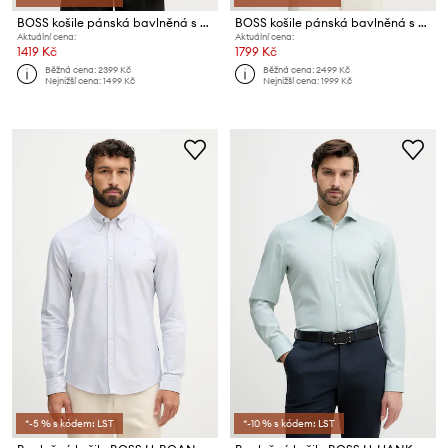
BOSS košile pánská bavlněná s elastanem H-HANK-kent-C1-214
BOSS košile pánská bavlněná s elastanem JOE
Aktuální cena:
Aktuální cena:
1419 Kč
1799 Kč
Běžná cena:
2399 Kč
Běžná cena:
2499 Kč
Nejnižší cena:
1499 Kč
Nejnižší cena:
1999 Kč
*-5 % s kódem: LST
*-10 % s kódem: LST