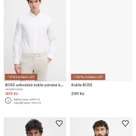
*-5 % s kódem: LST
*-30 % s kódem: LST
BOSS oxfordská košile pánská bavlněná ROAN
Košile BOSS
Aktuální cena:
1899 Kč
2199 Kč
Běžná cena:
2999 Kč
Nejnižší cena:
1949 Kč