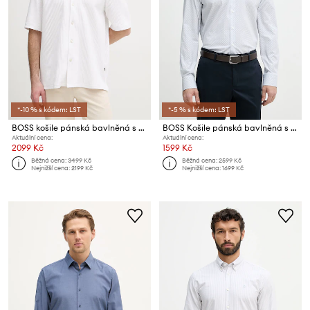
*-10 % s kódem: LST
*-5 % s kódem: LST
BOSS košile pánská bavlněná s elastanem LARS
BOSS Košile pánská bavlněná s elastanem JOE
Aktuální cena:
Aktuální cena:
2099 Kč
1599 Kč
Běžná cena:
3499 Kč
Běžná cena:
2599 Kč
Nejnižší cena:
2199 Kč
Nejnižší cena:
1699 Kč