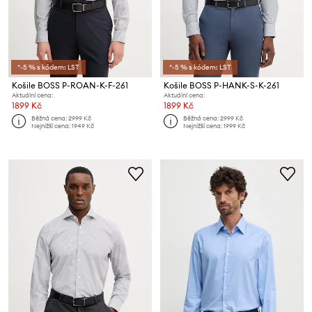
*-5 % s kódem: LST
*-5 % s kódem: LST
Košile BOSS P-ROAN-K-F-261
Košile BOSS P-HANK-S-K-261
Aktuální cena:
Aktuální cena:
1899 Kč
1899 Kč
Běžná cena:
2999 Kč
Běžná cena:
2999 Kč
Nejnižší cena:
1949 Kč
Nejnižší cena:
1999 Kč