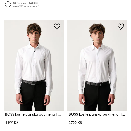
Běžná cena:
2499 Kč
Nejnižší cena:
1799 Kč
BOSS košile pánská bavlněná H-HANK-TUX4-B1-C-263
BOSS košile pánská bavlněná H-HANK-TUX1-B1-C-263
4499 Kč
3799 Kč