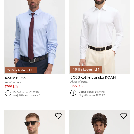
*-5 % s kódem: LST
*-5 % s kódem: LST
BOSS košile pánská ROAN
Košile BOSS
Aktuální cena:
Aktuální cena:
1799 Kč
1799 Kč
Běžná cena:
2499 Kč
Běžná cena:
2499 Kč
Nejnižší cena:
1899 Kč
Nejnižší cena:
1899 Kč