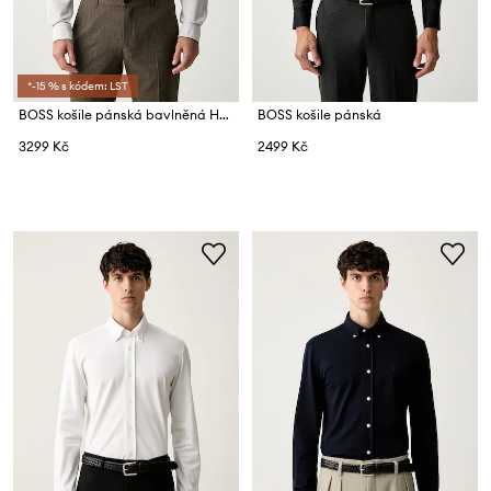
*-15 % s kódem: LST
BOSS košile pánská bavlněná H-LIAM-BD-E-C1-263
BOSS košile pánská
3299 Kč
2499 Kč