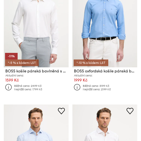
-11%
*-5 % s kódem: LST
*-10 % s kódem: LST
BOSS košile pánská bavlněná s elastanem JOE
BOSS oxfordská košile pánská bavlněná ROAN
Aktuální cena:
Aktuální cena:
1599 Kč
1999 Kč
Běžná cena:
2499 Kč
Běžná cena:
3199 Kč
Nejnižší cena:
1799 Kč
Nejnižší cena:
2199 Kč