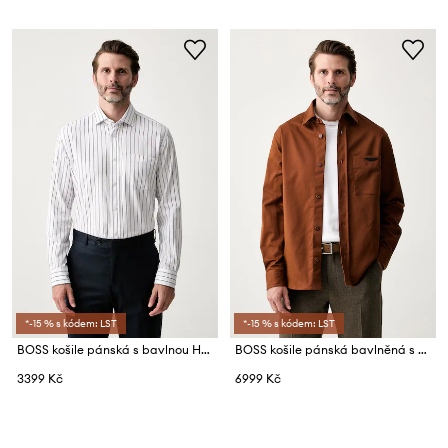
*-15 % s kódem: LST
*-15 % s kódem: LST
BOSS košile pánská s bavlnou H-ROB-SP-P-263
BOSS košile pánská bavlněná s elastanem BOSS x Aston Martin
3399 Kč
6999 Kč