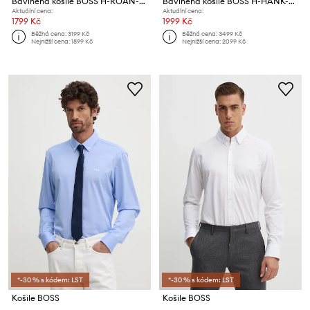
Bavlněná košile BOSS H-ROAN-BD-E-C1-261
Bavlněná košile BOSS H-HANK-SP-B1-C1-261
Aktuální cena:
Aktuální cena:
1799 Kč
1999 Kč
Běžná cena:
3199 Kč
Běžná cena:
3499 Kč
Nejnižší cena:
1899 Kč
Nejnižší cena:
2099 Kč
*-30 % s kódem: LST
*-30 % s kódem: LST
Košile BOSS
Košile BOSS