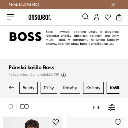
FINAL SALE %!
VÍCE
Ušetřete s Answear Club
Boss - symbol dobrého vkusu a elegance.
Nabídka značky obsahuje oblečení pro ženy,
muže i děti. V sortimentu naleznete kabelky,
batohy, doplňky, obuv. Boss je značkou luxusu.
Pánské košile Boss
Počet vybraných produktů: 139
bundy
džíny
kabáty
kalhoty
košile
Filtr