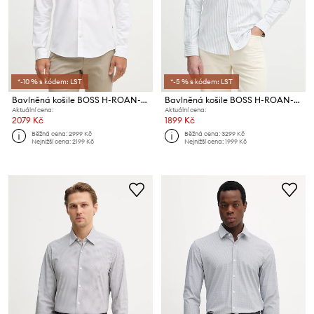
*-10 % s kódem: LST
*-5 % s kódem: LST
Bavlněná košile BOSS H-ROAN-BD-E-C1-261
Bavlněná košile BOSS H-ROAN-BD-E-C1-261
Aktuální cena:
Aktuální cena:
2079 Kč
1899 Kč
Běžná cena:
2999 Kč
Běžná cena:
3299 Kč
Nejnižší cena:
2199 Kč
Nejnižší cena:
1999 Kč