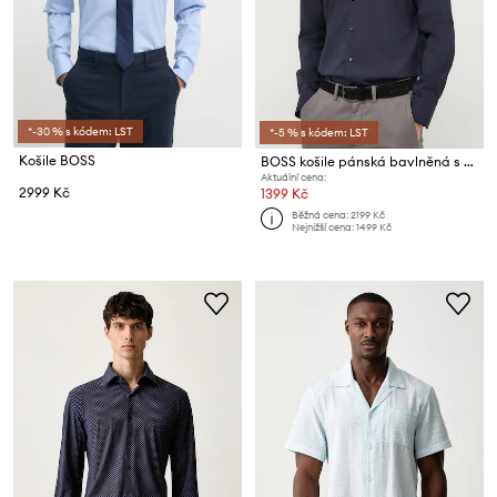
*-30 % s kódem: LST
*-5 % s kódem: LST
Košile BOSS
BOSS košile pánská bavlněná s elastanem H-HANK-kent-C1-214
Aktuální cena:
2999 Kč
1399 Kč
Běžná cena:
2199 Kč
Nejnižší cena:
1499 Kč