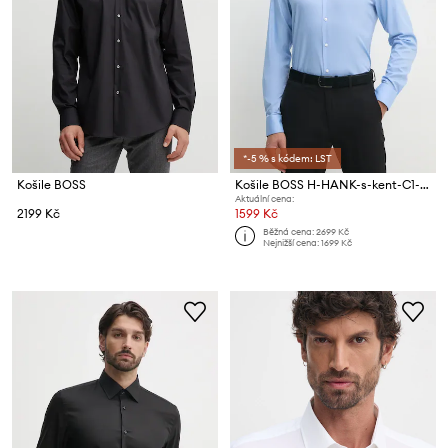
*-5 % s kódem: LST
Košile BOSS
Košile BOSS H-HANK-s-kent-C1-232
Aktuální cena:
2199 Kč
1599 Kč
Běžná cena:
2699 Kč
Nejnižší cena:
1699 Kč