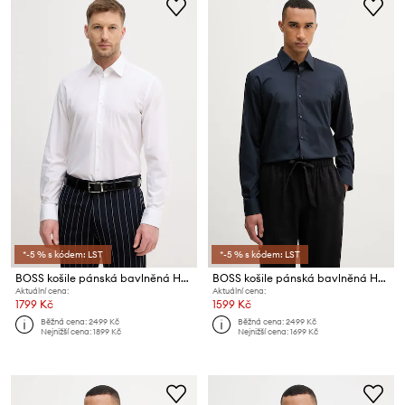
*-5 % s kódem: LST
*-5 % s kódem: LST
BOSS košile pánská bavlněná HANK
BOSS košile pánská bavlněná HANK
Aktuální cena:
Aktuální cena:
1799 Kč
1599 Kč
Běžná cena:
2499 Kč
Běžná cena:
2499 Kč
Nejnižší cena:
1899 Kč
Nejnižší cena:
1699 Kč