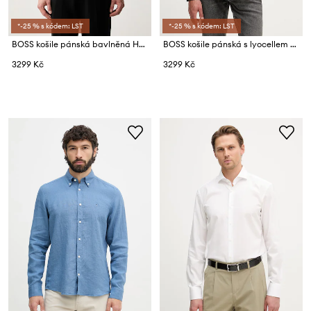
*-25 % s kódem: LST
*-25 % s kódem: LST
BOSS košile pánská bavlněná H-ROAN-BD-E-C1-263
BOSS košile pánská s lyocellem H-ROB-SP-2P-263
3299 Kč
3299 Kč