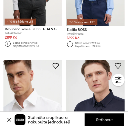
*-10 % s kódem: LST
*-5 % s kódem: LST
Bavlněná košile BOSS H-HANK-SP-B1-C1-261
Košile BOSS
Aktuální cena:
Aktuální cena:
2199 Kč
1699 Kč
Běžná cena:
3799 Kč
Běžná cena:
2599 Kč
Nejnižší cena:
2399 Kč
Nejnižší cena:
1799 Kč
Stáhněte si aplikaci a
Stáhnout
nakupujte jednodušeji