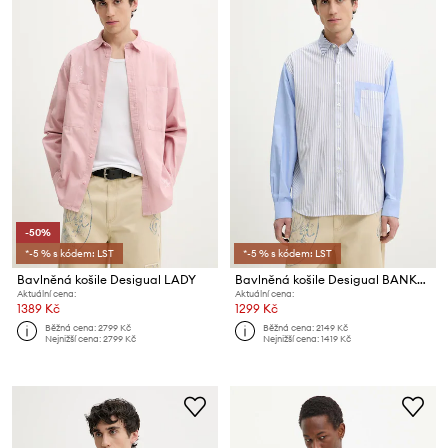
-50%
*-5 % s kódem: LST
*-5 % s kódem: LST
Bavlněná košile Desigual LADY
Bavlněná košile Desigual BANKER
Aktuální cena:
Aktuální cena:
1389 Kč
1299 Kč
Běžná cena:
2799 Kč
Běžná cena:
2149 Kč
Nejnižší cena:
2799 Kč
Nejnižší cena:
1419 Kč