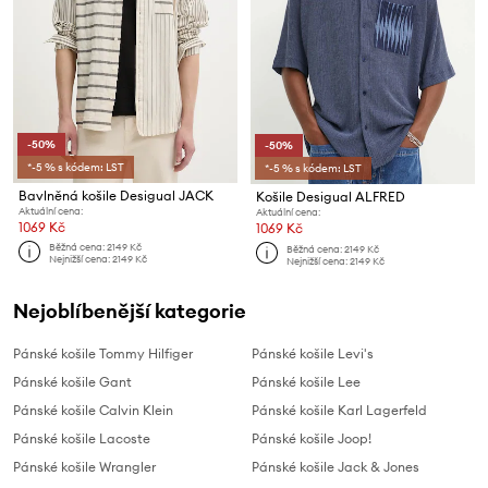
-50%
-50%
*-5 % s kódem: LST
*-5 % s kódem: LST
Bavlněná košile Desigual JACK
Košile Desigual ALFRED
Aktuální cena:
Aktuální cena:
1069 Kč
1069 Kč
Běžná cena:
2149 Kč
Běžná cena:
2149 Kč
Nejnižší cena:
2149 Kč
Nejnižší cena:
2149 Kč
Nejoblíbenější kategorie
Pánské košile Tommy Hilfiger
Pánské košile Levi's
Pánské košile Gant
Pánské košile Lee
Pánské košile Calvin Klein
Pánské košile Karl Lagerfeld
Pánské košile Lacoste
Pánské košile Joop!
Pánské košile Wrangler
Pánské košile Jack & Jones