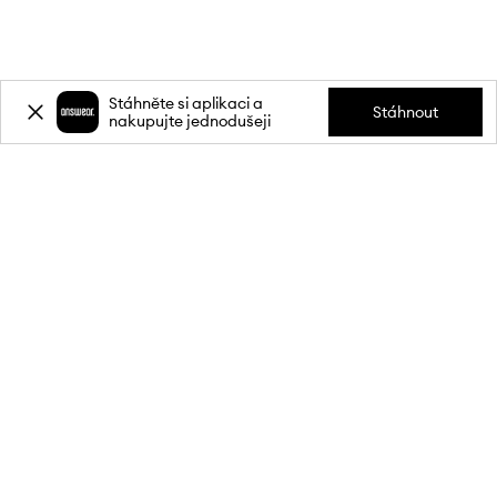
Stáhněte si aplikaci a
Stáhnout
nakupujte jednodušeji
Přihlaste se k odběru novinek a
získejte slevu
20 %
** na svůj první
nákup.