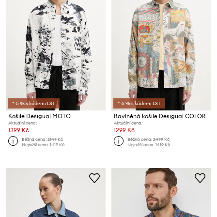
*-5 % s kódem: LST
*-5 % s kódem: LST
Košile Desigual MOTO
Bavlněná košile Desigual COLOR
Aktuální cena:
Aktuální cena:
1399 Kč
1299 Kč
Běžná cena:
2149 Kč
Běžná cena:
2499 Kč
Nejnižší cena:
1419 Kč
Nejnižší cena:
1419 Kč