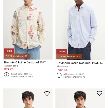
-50%
-50%
*-5 % s kódem: LST
*-5 % s kódem: LST
Bavlněná košile Desigual IKAT
Bavlněná košile Desigual MONTANA
Aktuální cena:
Aktuální cena:
1179 Kč
1489 Kč
Běžná cena:
2379 Kč
Běžná cena:
2999 Kč
Nejnižší cena:
2379 Kč
Nejnižší cena:
2999 Kč