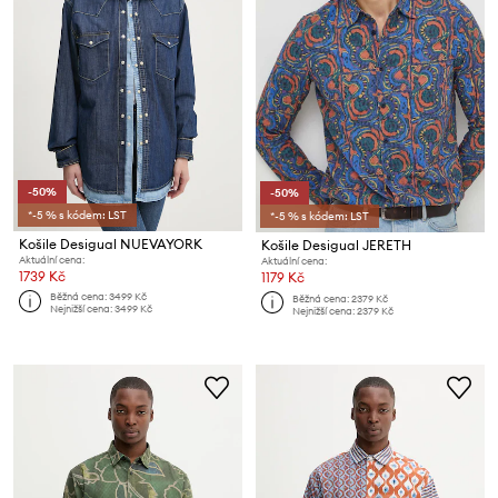
-50%
-50%
*-5 % s kódem: LST
*-5 % s kódem: LST
Košile Desigual NUEVAYORK
Košile Desigual JERETH
Aktuální cena:
Aktuální cena:
1739 Kč
1179 Kč
Běžná cena:
3499 Kč
Běžná cena:
2379 Kč
Nejnižší cena:
3499 Kč
Nejnižší cena:
2379 Kč