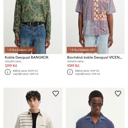
*-5 % s kódem: LST
*-5 % s kódem: LST
Košile Desigual BANGKOK
Bavlněná košile Desigual VICENTE
Aktuální cena:
Aktuální cena:
1299 Kč
1099 Kč
Běžná cena:
2499 Kč
Běžná cena:
1999 Kč
Nejnižší cena:
1399 Kč
Nejnižší cena:
1199 Kč