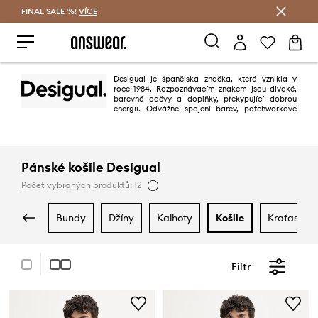
FINAL SALE %!
VÍCE
Ušetřete s Answear Club
Desigual je španělská značka, která vznikla v
roce 1984. Rozpoznávacím znakem jsou divoké,
barevné oděvy a doplňky, překypující dobrou
energii. Odvážné spojení barev, patchworkové
vzory, vyšívaní, zdobení a překvapující design způsobují, že vedle kolekce
Desigual nelze lhostejně projít. Máte-li rádi originální oblečení, a móda je
pro Vás hrou, Desigual je Vaší jasnou volbou.
Pánské košile Desigual
Počet vybraných produktů: 12
bundy
džíny
kalhoty
košile
kraťasy
Filtr