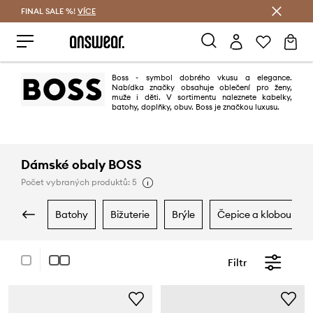
FINAL SALE %!
VÍCE
Ušetřete s Answear Club
Boss - symbol dobrého vkusu a elegance.
Nabídka značky obsahuje oblečení pro ženy,
muže i děti. V sortimentu naleznete kabelky,
batohy, doplňky, obuv. Boss je značkou luxusu.
Dámské obaly BOSS
Počet vybraných produktů: 5
batohy
bižuterie
brýle
čepice a klobouky
Filtr