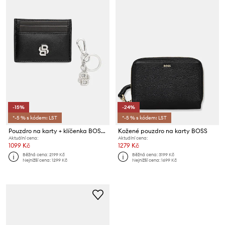
-15%
-24%
*-5 % s kódem: LST
*-5 % s kódem: LST
Pouzdro na karty + klíčenka BOSS B_ICON Krng C Case
Kožené pouzdro na karty BOSS
Aktuální cena:
Aktuální cena:
1099 Kč
1279 Kč
Běžná cena:
2199 Kč
Běžná cena:
3199 Kč
Nejnižší cena:
1299 Kč
Nejnižší cena:
1699 Kč