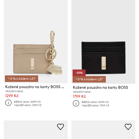
-10%
*-5 % s kódem: LST
*-5 % s kódem: LST
Kožené pouzdro na karty BOSS ARIELL Kring C Case
Kožené pouzdro na karty BOSS
Aktuální cena:
Aktuální cena:
1299 Kč
1799 Kč
Běžná cena:
2299 Kč
Běžná cena:
3499 Kč
Nejnižší cena:
1399 Kč
Nejnižší cena:
1999 Kč