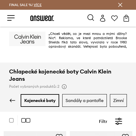
FINAL SALE %!
VÍCE
Ušetřete s Answear Club
„Chceš vědět, co je mezi mnou a mými džíny?
Nic“. Reklama, ve které patnáctiletá Brooke
Shields říká tato slova, vyvolala v roce 1980
opravdový skandál. Veřejnost byla pobouřená,
avšak prodejní výsledky prudce vzrostly. O 30 let později Calvin Klein
pořád šokuje – jeho reklamy jsou stále kontroverzní a plné erotiky. Proto
také jsou pravidelně zakazovány, což přispívá k účinku.
Chlapecké kojenecké boty Calvin Klein
Jeans
Počet vybraných produktů: 2
kojenecké boty
sandály a pantofle
zimní
Filtr