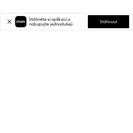
Stáhněte si aplikaci a
Stáhnout
nakupujte jednodušeji
Přihlaste se k odběru novinek a
získejte slevu
20 %
** na svůj první
nákup.
Připojte se k naší komunitě a získejte informace o nejnovějších
akcích a produktech.