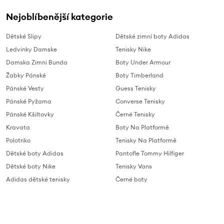
Nejoblíbenější kategorie
Dětské Slipy
Dětské zimní boty Adidas
Ledvinky Damske
Tenisky Nike
Damska Zimni Bunda
Boty Under Armour
Žabky Pánské
Boty Timberland
Pánské Vesty
Guess Tenisky
Pánské Pyžama
Converse Tenisky
Pánské Kšiltovky
Černé Tenisky
Kravata
Boty Na Platformě
Polotriko
Tenisky Na Platformě
Dětské boty Adidas
Pantofle Tommy Hilfiger
Dětské boty Nike
Tenisky Vans
Adidas dětské tenisky
Černé boty