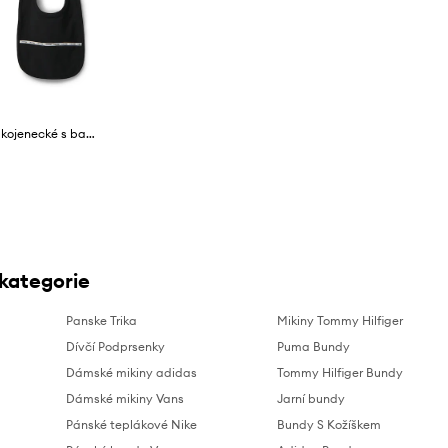
Calvin Klein Jeans body kojenecké s bavlnou 2-pack
 kategorie
Panske Trika
Mikiny Tommy Hilfiger
Dívčí Podprsenky
Puma Bundy
Dámské mikiny adidas
Tommy Hilfiger Bundy
Dámské mikiny Vans
Jarní bundy
Pánské teplákové Nike
Bundy S Kožíškem