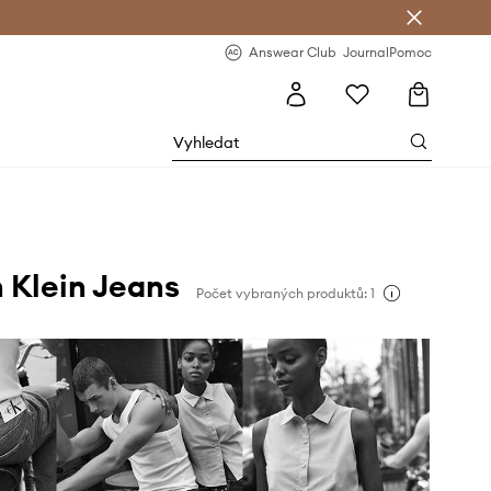
Answear Club
- 20 % na první objednávku
Answear Club
Journal
Pomoc
 Klein Jeans
Počet vybraných produktů: 1