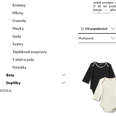
avšak prodejní v
Spodní prádlo
Tašky a kufry
Mikiny
Kraťasy
O 30 let pozdě
šokuje – jeho
Sukně
Svetry
Mikiny
kontroverzní a 
jsou pravidelně 
Svetry
T-shirt a polo
Overaly
k účinku.
Šortky
Ponožky
Plavky
Od populárních
Šaty
Sady
Multipack
Topy a trička
Svetry
Ponožky
Teplákové soupravy
T-shirt a polo
Ponožky
Boty
Doplňky
Kojenecké boty
DÍVKA
Sandály a pantofle
Batohy
Oblečení
Zimní
Čepice a klobouky
Boty
Sneakers boty
Pásky
Body
Doplňky
Penály
Bundy a kabáty
Baleríny