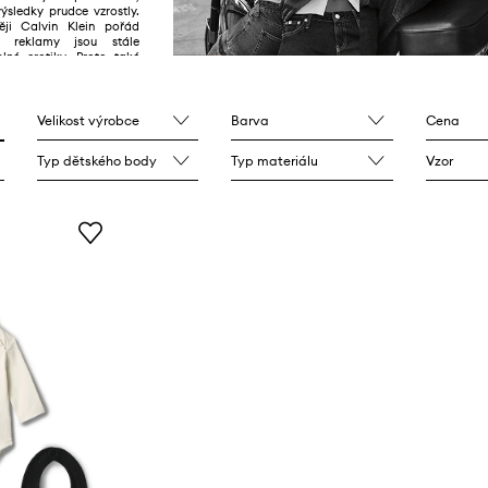
ýsledky prudce vzrostly.
ji Calvin Klein pořád
 reklamy jsou stále
plné erotiky. Proto také
zakazovány, což přispívá
Velikost výrobce
Barva
Cena
Typ dětského body
Typ materiálu
Vzor