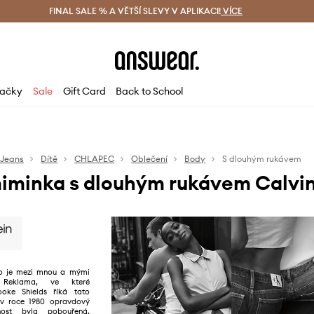
ácení zdarma (od 1800 Kč)
FINAL SALE % A VĚTŠÍ SLEVY V APLIKACI!
Doručení i do 24 h
VÍCE
Ušetřete s 
ačky
Sale
Gift Card
Back to School
 Jeans
Dítě
CHLAPEC
Oblečení
Body
S dlouhým rukávem
iminka s dlouhým rukávem Calvin
co je mezi mnou a mými
 Reklama, ve které
ooke Shields říká tato
 v roce 1980 opravdový
jnost byla pobouřená,