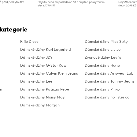
nů před poskytnutím
Nejnižší cena za posledních 30 dnů před poskytnutím
Nejnižší cena 
slevy:
1799 Kč
slevy:
2099 Kč
 kategorie
Rifle Diesel
Dámské džíny Miss Sixty
Dámské džíny Karl Lagerfeld
Dámské džíny Liu Jo
Dámské džíny JDY
Zvonové džíny Levi's
Dámské džíny G-Star Raw
Dámské džíny Hugo
Dámské džíny Calvin Klein Jeans
Dámské džíny Answear Lab
Dámské džíny Lee
Dámské džíny Tommy Jeans
in
Dámské džíny Patrizia Pepe
Dámské džíny Pinko
Dámské džíny Noisy May
Dámské džíny hollister co
Dámské džíny Morgan