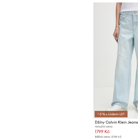
*-5 % s kódem: LST
Džíny Calvin Klein Jean
Aktuální cena:
1799 Kč
Běžná cena:
3789 Kč