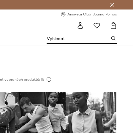
Answear Club
- 20 % na první objednávku
Answear Club
Journal
Pomoc
et vybraných produktů: 15