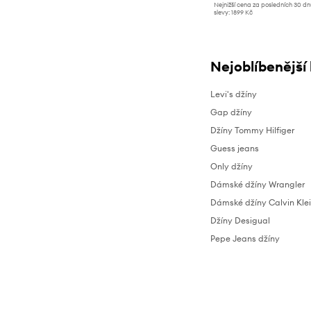
Nejnižší cena za posledních 30 d
slevy:
1899 Kč
Nejoblíbenější
Levi's džíny
Gap džíny
Džíny Tommy Hilfiger
Guess jeans
Only džíny
Dámské džíny Wrangler
Dámské džíny Calvin Kle
Džíny Desigual
Pepe Jeans džíny