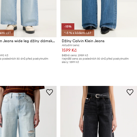
-15%
dem: LST
*-5 % s kódem: LST
Calvin Klein Jeans wide leg džíny dámské
Džíny Calvin Klein Jeans
Aktuální cena:
1599 Kč
490 Kč
Běžná cena:
2989 Kč
za posledních 30 dnů před poskytnutím
Nejnižší cena za posledních 30 dnů před poskytnutím
slevy:
1899 Kč