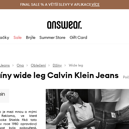
ácení zdarma (od 1800 Kč)
FINAL SALE % A VĚTŠÍ SLEVY V APLIKACI!
Doručení i do 24 h
VÍCE
Ušetřete s 
ačky
Sale
Brýle
Summer Store
Gift Card
 Jeans
Ona
Oblečení
Džíny
Wide leg
ny wide leg Calvin Klein Jeans
Poč
co je mezi mnou a mými
 Reklama, ve které
ooke Shields říká tato
 v roce 1980 opravdový
jnost byla pobouřená,