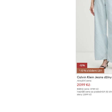
-12%
*-10 % s kódem: LST
Calvin Klein Jeans džín
Aktuální cena:
2099 Kč
Běžná cena:
3789 Kč
Nejnižší cena za posledních 30 d
slevy:
2399 Kč