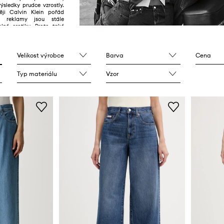
ýsledky prudce vzrostly.
ji Calvin Klein pořád
 reklamy jsou stále
plné erotiky. Proto také
zakazovány, což přispívá
Velikost výrobce
Barva
Cena
Typ materiálu
Vzor