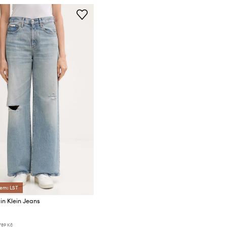
dem: LST
in Klein Jeans
789 Kč