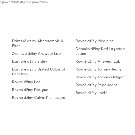
za posledních 30 dnů před poskytnutím
Dámské džíny Abercrombie &
Rovné džíny Medicine
Fitch
Dámské džíny Karl Lagerfeld
Zvonové džíny Answear Lab
Jeans
Dámské džíny Sisley
Rovné džíny Answear Lab
Dámské džíny United Colors of
Rovné džíny Tommy Jeans
Benetton
Rovné džíny Tommy Hilfiger
Rovné džíny Lee
Rovné džíny Pepe Jeans
Rovné džíny Desigual
Rovné džíny Levi's
Rovné džíny Calvin Klein Jeans