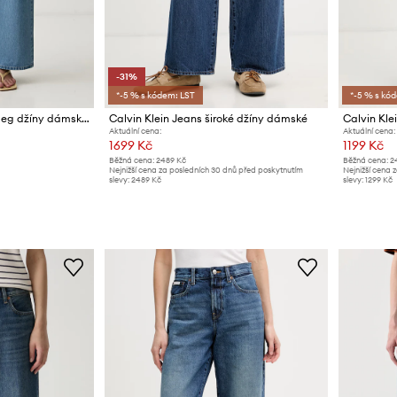
-31%
*-5 % s kódem: LST
*-5 % s kó
Calvin Klein Jeans wide leg džíny dámské
Calvin Klein Jeans široké džíny dámské
Aktuální cena:
Aktuální cena:
1699 Kč
1199 Kč
Běžná cena:
2489 Kč
Běžná cena:
2
Nejnižší cena za posledních 30 dnů před poskytnutím
Nejnižší cena 
slevy:
2489 Kč
slevy:
1299 Kč