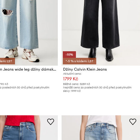
-10%
dem: LST
*-5 % s kódem: LST
Calvin Klein Jeans wide leg džíny dámské
Džíny Calvin Klein Jeans
Aktuální cena:
1799 Kč
790 Kč
Běžná cena:
3289 Kč
za posledních 30 dnů před poskytnutím
Nejnižší cena za posledních 30 dnů před poskytnutím
slevy:
1999 Kč