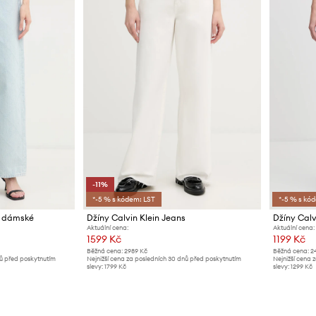
-11%
*-5 % s kódem: LST
*-5 % s kó
y dámské
Džíny Calvin Klein Jeans
Džíny Calv
Aktuální cena:
Aktuální cena:
1599 Kč
1199 Kč
Běžná cena:
2989 Kč
Běžná cena:
2
nů před poskytnutím
Nejnižší cena za posledních 30 dnů před poskytnutím
Nejnižší cena 
slevy:
1799 Kč
slevy:
1299 Kč