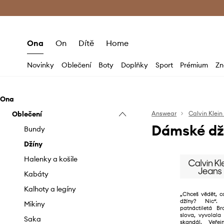
Premium Fashion Benefits
Doručení a vr
Ona
On
Dítě
Home
Novinky
Oblečení
Boty
Doplňky
Sport
Prémium
Zn
Ona
Oblečení
Answear
Calvin Klein
Dámské dží
Bundy
Džíny
Halenky a košile
Kabáty
Kalhoty a legíny
„Chceš vědět, 
džíny? Nic“.
Mikiny
patnáctiletá Br
slova, vyvolala
Saka
skandál. Veře