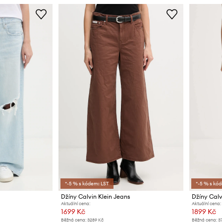
*-5 % s kódem: LST
*-5 % s kó
s
Džíny Calvin Klein Jeans
Džíny Calv
Aktuální cena:
Aktuální cena:
1699 Kč
1899 Kč
Běžná cena:
3289 Kč
Běžná cena:
3