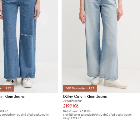
dem: LST
*-10 % s kódem: LST
in Klein Jeans
Džíny Calvin Klein Jeans
Aktuální cena:
2199 Kč
489 Kč
Běžná cena:
4099 Kč
za posledních 30 dnů před poskytnutím
Nejnižší cena za posledních 30 dnů před poskytnutím
slevy:
2299 Kč