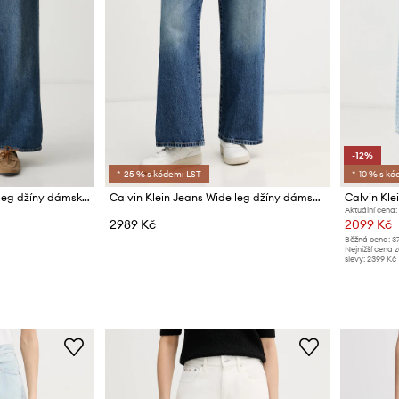
-12%
*-25 % s kódem: LST
*-10 % s kó
Calvin Klein Jeans wide leg džíny dámské
Calvin Klein Jeans Wide leg džíny dámské
Aktuální cena:
2989 Kč
2099 Kč
Běžná cena:
3
Nejnižší cena 
slevy:
2399 Kč