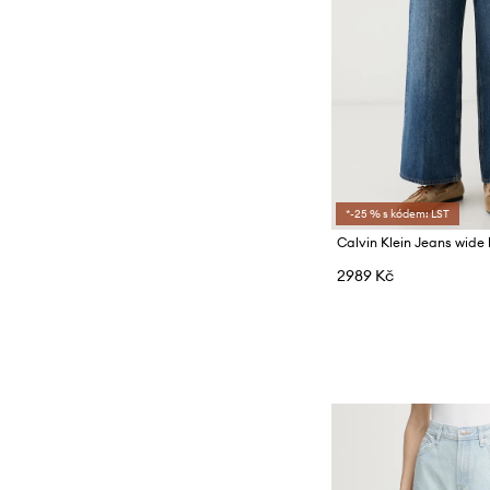
*-25 % s kódem: LST
2989 Kč