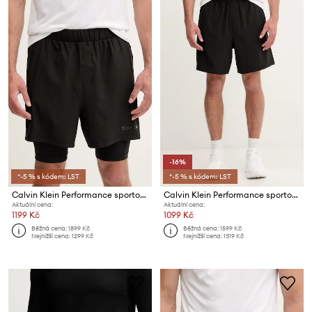
-16%
*-5 % s kódem: LST
*-5 % s kódem: LST
Calvin Klein Performance sportovní šortky pánské
Calvin Klein Performance sportovní šortky pánské
Aktuální cena:
Aktuální cena:
1199 Kč
1099 Kč
Běžná cena:
1899 Kč
Běžná cena:
1599 Kč
Nejnižší cena:
1299 Kč
Nejnižší cena:
1319 Kč