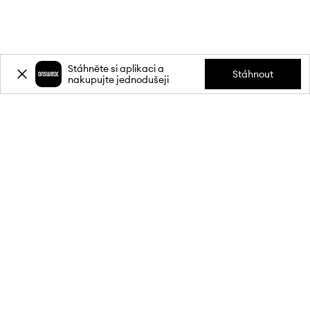
Stáhněte si aplikaci a
Stáhnout
nakupujte jednodušeji
Přihlaste se k odběru novinek a
získejte slevu
20 %
** na svůj první
nákup.