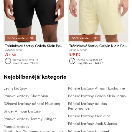
*-5 % s kódem: LST
*-5 % s kódem: LST
Tréninkové šortky Calvin Klein Performance
Tréninkové šortky Calvin Klein Performance
Aktuální cena:
Aktuální cena:
769 Kč
879 Kč
Běžná cena:
1399 Kč
Běžná cena:
1599 Kč
Nejnižší cena:
779 Kč
Nejnižší cena:
949 Kč
Nejoblíbenější kategorie
Levi's kraťasy
Pánské kraťasy Armani Exchange
Pánské kraťasy Champion
Pánské kraťasy Calvin Klein Jeans
Džínové kraťasy pánské Mustang
Pánské kraťasy adidas
Performance
Under Armour kraťasy
Pánské kraťasy Medicine
Pánské kraťasy Tommy Hilfiger
Pánské kraťasy Jack & Jones
Pánské kraťasy
Ganthttps://answear.cz/m/gant/o
Pánské kraťasy Hummel