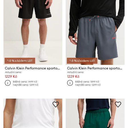
*-5 % s kódem: LST
*-5 % s kódem: LST
Calvin Klein Performance sportovní šortky pánské
Calvin Klein Performance sportovní šortky pánské
Aktuální cena:
Aktuální cena:
1229 Kč
1229 Kč
Běžná cena:
1499 Kč
Běžná cena:
1899 Kč
Nejnižší cena:
1299 Kč
Nejnižší cena:
1299 Kč