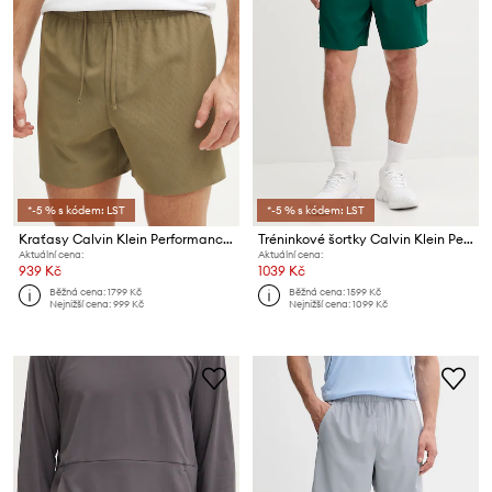
*-5 % s kódem: LST
*-5 % s kódem: LST
Kraťasy Calvin Klein Performance
Tréninkové šortky Calvin Klein Performance
Aktuální cena:
Aktuální cena:
939 Kč
1039 Kč
Běžná cena:
1799 Kč
Běžná cena:
1599 Kč
Nejnižší cena:
999 Kč
Nejnižší cena:
1099 Kč