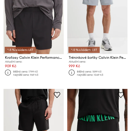
*-5 % s kódem: LST
*-5 % s kódem: LST
Kraťasy Calvin Klein Performance
Tréninkové šortky Calvin Klein Performance
Aktuální cena:
Aktuální cena:
909 Kč
999 Kč
Běžná cena:
1799 Kč
Běžná cena:
1599 Kč
Nejnižší cena:
969 Kč
Nejnižší cena:
1069 Kč