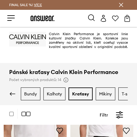
FINAL SALE %!
VÍCE
Ušetřete s Answear Club
Calvin Klein Performance je sportovní linie
kultovní značky Calvin Klein. Kolekce jsou
zaměřeny na aktivní lidi, kteří oceňují vysoce
kvalitní sportovní oblečení v originální podobě.
Calvin Klein Performance je moderní a všestranné sportovní oblečení na
každou sezónu.
Pánské kraťasy Calvin Klein Performance
Počet vybraných produktů: 14
bundy
kalhoty
kraťasy
mikiny
t-shirt
Filtr