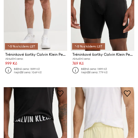
*-5 % s kódem: LST
*-5 % s kódem: LST
Tréninkové šortky Calvin Klein Performance
Tréninkové šortky Calvin Klein Performance
Aktuální cena:
Aktuální cena:
999 Kč
769 Kč
Běžná cena:
1599 Kč
Běžná cena:
1399 Kč
Nejnižší cena:
1069 Kč
Nejnižší cena:
779 Kč