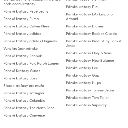
n/obleceni/kratasy
Pánské kraťasy Fila
Pánské kraťasy Pepe Jeans
Pánské kraťasy EA7 Emporio
Pánské kraťasy Puma
Armani
Pánské kraťasy Calvin Klein
Pánské kraťasy Dickies
Pánské kraťasy adidas
Pánské kraťasy Reebok Classic
Pánské kraťasy adidas Originals
Pánské kraťasy Produkt by Jack &
Jones
Vans kraťasy pánské
Pánské kraťasy Only & Sons
Pánské kraťasy Reebok
Pánské kraťasy New Balance
Pánské kraťasy Polo Ralph Lauren
Pánské kraťasy Lee
Pánské Kraťasy Guess
Pánské kraťasy Gap
Pánské kraťasy Boss
Pánské kraťasy Hugo
Ellesse kraťasy pro muže
Pánské kraťasy Tommy Jeans
Pánské kraťasy Wrangler
Pánské kraťasy Tom Tailor
Pánské kraťasy Columbia
Pánské kraťasy Superdry
Pánské kraťasy The North Face
Pánské kraťasy Converse