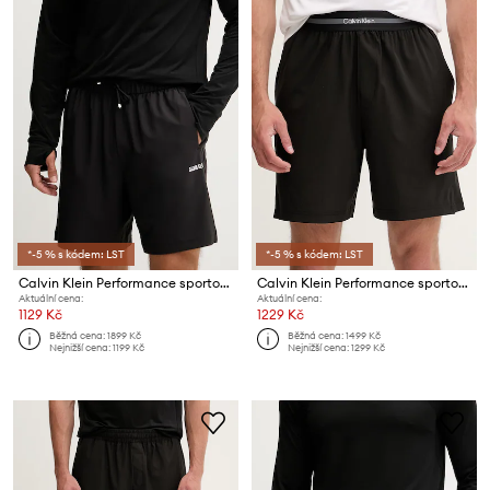
*-5 % s kódem: LST
*-5 % s kódem: LST
Calvin Klein Performance sportovní šortky pánské
Calvin Klein Performance sportovní šortky pánské
Aktuální cena:
Aktuální cena:
1129 Kč
1229 Kč
Běžná cena:
1899 Kč
Běžná cena:
1499 Kč
Nejnižší cena:
1199 Kč
Nejnižší cena:
1299 Kč