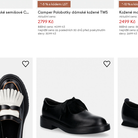
*-5 % s kódem: LST
*-10 % s kó
Camper Polobotky dámské semišové Casi Myra
Camper Polobotky dámské kožené TWS
Kožené mo
Aktuální cena:
Aktuální cena:
2799 Kč
2499 Kč
Běžná cena:
4099 Kč
Běžná cena:
3
Nejnižší cena za posledních 30 dnů před poskytnutím
Nejnižší cena 
slevy:
3099 Kč
slevy:
2699 Kč