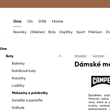
Premium Fashion Benefits
Doručení a vr
Ona
On
Dítě
Home
Novinky
Oblečení
Boty
Doplňky
Sport
Prémium
Zn
Ona
Boty
Answear
Camper
Dámské mo
Baleríny
Kotníkové boty
Kozačky
Lodičky
Mokasíny a polobotky
Španělská zn
Mallorky nabízí
Sandály a pantofle
obuv, která je 
kvalitu, vynika
Sněhule
technologická 