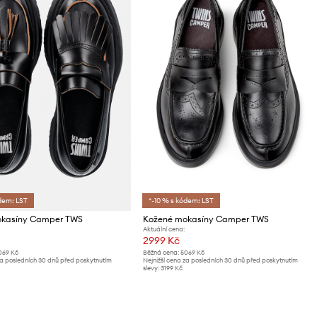
dem: LST
*-10 % s kódem: LST
okasíny Camper TWS
Kožené mokasíny Camper TWS
Aktuální cena:
2999 Kč
069 Kč
Běžná cena:
5069 Kč
za posledních 30 dnů před poskytnutím
Nejnižší cena za posledních 30 dnů před poskytnutím
slevy:
3199 Kč