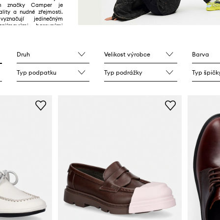
m značky Camper je
lity a nudné zřejmosti.
značují jedinečným
ajímavými barevnými
Druh
Velikost výrobce
Barva
Typ podpatku
Typ podrážky
Typ špičk