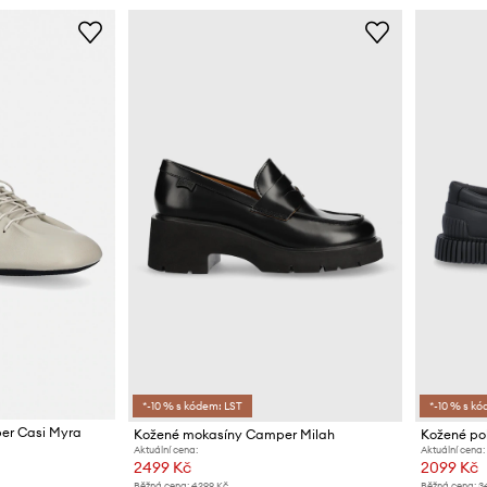
*-10 % s kódem: LST
*-10 % s kó
er Casi Myra
Kožené mokasíny Camper Milah
Kožené po
Aktuální cena:
Aktuální cena:
2499 Kč
2099 Kč
Běžná cena:
4299 Kč
Běžná cena:
3