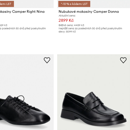
dem: LST
*-10 % s kódem: LST
kasíny Camper Right Nina
Nubukové mokasíny Camper Donna
Aktuální cena:
2899 Kč
829 Kč
Běžná cena:
4459 Kč
za posledních 30 dnů před poskytnutím
Nejnižší cena za posledních 30 dnů před poskytnutím
slevy:
3099 Kč