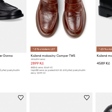
*-5 % s kódem: LST
*-25 % s k
er Donna
Kožené mokasíny Camper TWS
Kožené mo
Aktuální cena:
2899 Kč
4589 Kč
Běžná cena:
5069 Kč
nů před poskytnutím
Nejnižší cena za posledních 30 dnů před poskytnutím
slevy:
3099 Kč