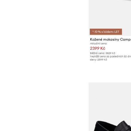
*-10 % s kódem: LST
Kožené mokasíny Campe
Aktuální cena:
2399 Kč
Běžná cena:
3829 Kč
Nejnižší cena za posledních 30 d
slevy:
2599 Kč