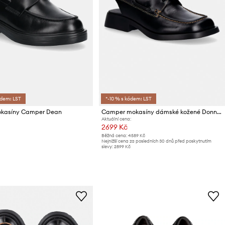
ódem: LST
*-10 % s kódem: LST
kasíny Camper Dean
Camper mokasíny dámské kožené Donna
Aktuální cena:
2699 Kč
Běžná cena:
4589 Kč
Nejnižší cena za posledních 30 dnů před poskytnutím
slevy:
2899 Kč