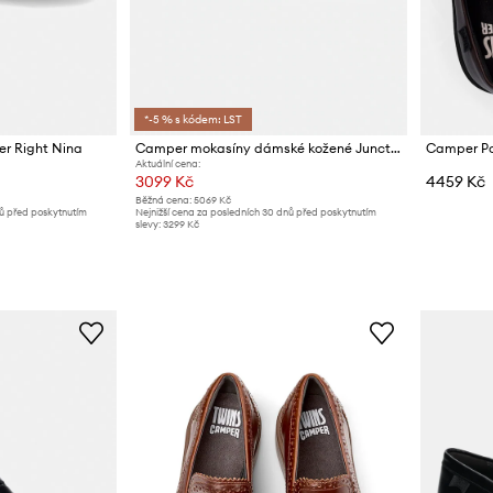
*-5 % s kódem: LST
r Right Nina
Camper mokasíny dámské kožené Junction
Camper Po
Aktuální cena:
3099 Kč
4459 Kč
Běžná cena:
5069 Kč
nů před poskytnutím
Nejnižší cena za posledních 30 dnů před poskytnutím
slevy:
3299 Kč