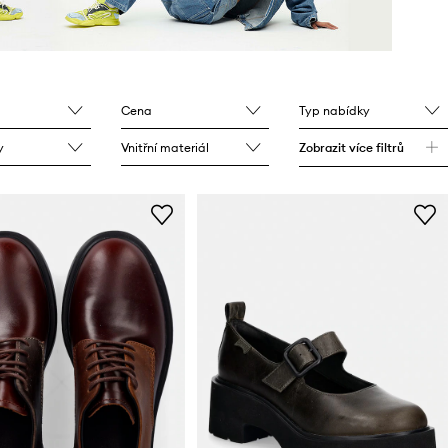
Cena
Typ nabídky
y
Vnitřní materiál
Zobrazit více filtrů