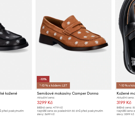
-10%
*-10 % s kódem: LST
*-10 % s kó
ké kožené
Semišové mokasíny Camper Donna
Kožené m
Aktuální cena:
Aktuální cena:
3299 Kč
3199 Kč
Běžná cena:
4719 Kč
Běžná cena:
5
nů před poskytnutím
Nejnižší cena za posledních 30 dnů před poskytnutím
Nejnižší cena 
slevy:
3699 Kč
slevy:
3399 Kč