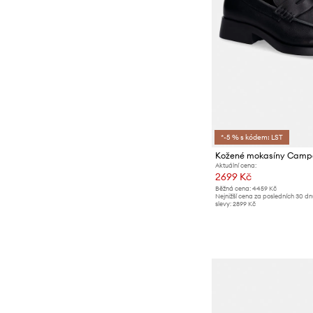
*-5 % s kódem: LST
Kožené mokasíny Camp
Aktuální cena:
2699 Kč
Běžná cena:
4459 Kč
Nejnižší cena za posledních 30 d
slevy:
2899 Kč