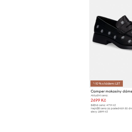
*-10 % s kódem: LST
Camper mokasíny dáms
Aktuální cena:
2699 Kč
Běžná cena:
4719 Kč
Nejnižší cena za posledních 30 d
slevy:
2899 Kč