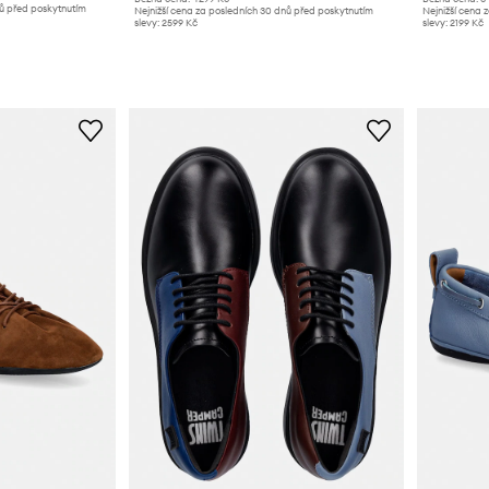
nů před poskytnutím
Nejnižší cena za posledních 30 dnů před poskytnutím
Nejnižší cena 
slevy:
2599 Kč
slevy:
2199 Kč