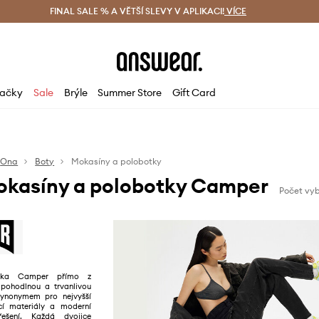
ácení zdarma (od 1800 Kč)
FINAL SALE % A VĚTŠÍ SLEVY V APLIKACI!
Doručení i do 24 h
VÍCE
Ušetřete s 
ačky
Sale
Brýle
Summer Store
Gift Card
Ona
Boty
Mokasíny a polobotky
kasíny a polobotky Camper
Počet vyb
ačka Camper přímo z
 pohodlnou a trvanlivou
synonymem pro nejvyšší
jící materiály a moderní
řešení. Každá dvojice