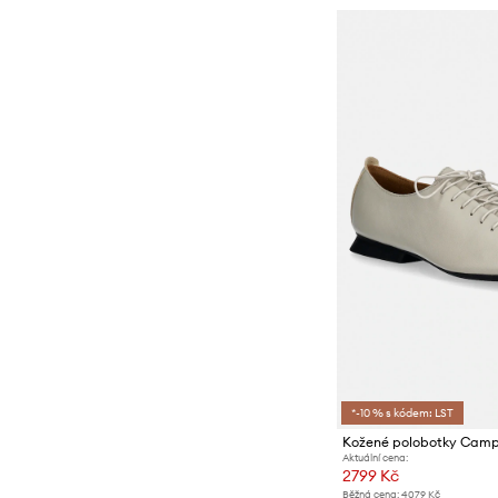
*-10 % s kódem: LST
Kožené polobotky Camp
Aktuální cena:
2799 Kč
Běžná cena:
4079 Kč