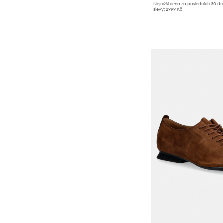
Nejnižší cena za posledních 30 d
slevy:
2999 Kč