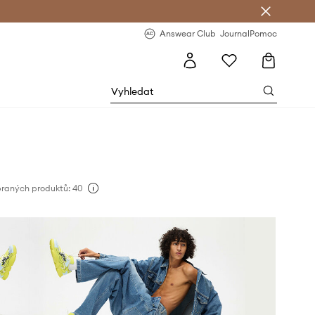
Answear Club
- 20 % na první objednávku
Answear Club
Journal
Pomoc
raných produktů: 40