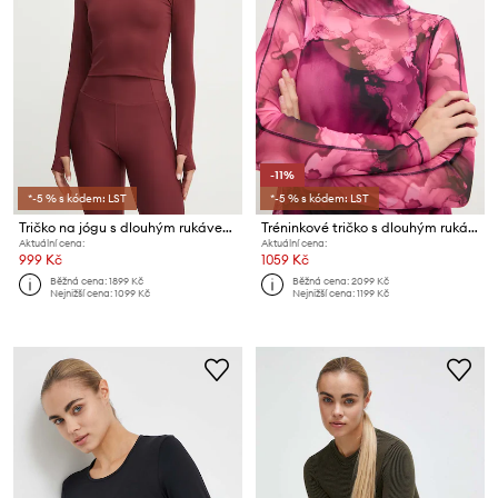
-11%
*-5 % s kódem: LST
*-5 % s kódem: LST
Tričko na jógu s dlouhým rukávem Casall Soft Rib
Tréninkové tričko s dlouhým rukávem Casall Space
Aktuální cena:
Aktuální cena:
999 Kč
1059 Kč
Běžná cena:
1899 Kč
Běžná cena:
2099 Kč
Nejnižší cena:
1099 Kč
Nejnižší cena:
1199 Kč