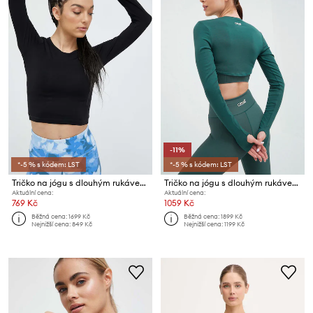
-11%
*-5 % s kódem: LST
*-5 % s kódem: LST
Tričko na jógu s dlouhým rukávem Casall
Tričko na jógu s dlouhým rukávem Casall
Aktuální cena:
Aktuální cena:
769 Kč
1059 Kč
Běžná cena:
1699 Kč
Běžná cena:
1899 Kč
Nejnižší cena:
849 Kč
Nejnižší cena:
1199 Kč