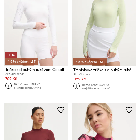
-11%
*-5 % s kódem: LST
*-5 % s kódem: LST
Tričko s dlouhým rukávem Casall
Tréninkové tričko s dlouhým rukávem Casall Technical Pursuit
Aktuální cena:
Aktuální cena:
709 Kč
1199 Kč
Běžná cena:
1599 Kč
Běžná cena:
2599 Kč
Nejnižší cena:
799 Kč
Nejnižší cena:
1289 Kč