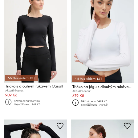
*-5 % s kódem: LST
*-5 % s kódem: LST
Tričko s dlouhým rukávem Casall
Tričko na jógu s dlouhým rukávem Casall
Aktuální cena:
Aktuální cena:
909 Kč
679 Kč
Běžná cena:
1599 Kč
Běžná cena:
1499 Kč
Nejnižší cena:
969 Kč
Nejnižší cena:
749 Kč