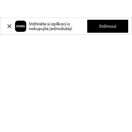
Stáhněte si aplikaci a
Stáhnout
nakupujte jednodušeji
Přihlaste se k odběru novinek a
získejte slevu
20 %
** na svůj první
nákup.
Připojte se k naší komunitě a získejte informace o nejnovějších