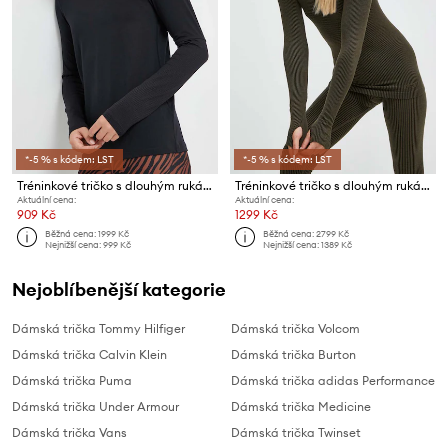
*-5 % s kódem: LST
*-5 % s kódem: LST
Tréninkové tričko s dlouhým rukávem Casall Essential
Tréninkové tričko s dlouhým rukávem Casall
Aktuální cena:
Aktuální cena:
909 Kč
1299 Kč
Běžná cena:
1999 Kč
Běžná cena:
2799 Kč
Nejnižší cena:
999 Kč
Nejnižší cena:
1389 Kč
Nejoblíbenější kategorie
Dámská trička Tommy Hilfiger
Dámská trička Volcom
Dámská trička Calvin Klein
Dámská trička Burton
Dámská trička Puma
Dámská trička adidas Performance
Dámská trička Under Armour
Dámská trička Medicine
Dámská trička Vans
Dámská trička Twinset