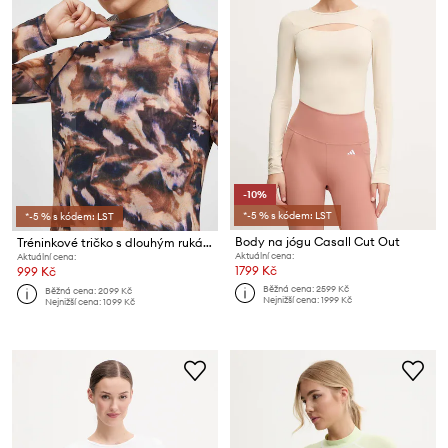
-10%
*-5 % s kódem: LST
*-5 % s kódem: LST
Body na jógu Casall Cut Out
Tréninkové tričko s dlouhým rukávem Casall Space
Aktuální cena:
Aktuální cena:
1799 Kč
999 Kč
Běžná cena:
2599 Kč
Běžná cena:
2099 Kč
Nejnižší cena:
1999 Kč
Nejnižší cena:
1099 Kč