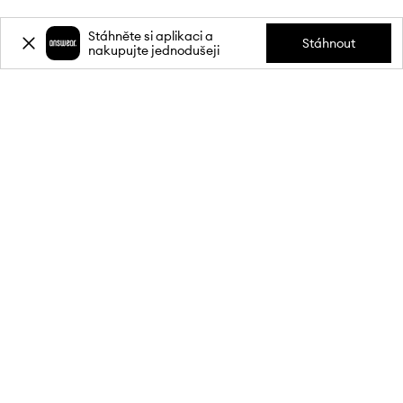
Stáhněte si aplikaci a
Stáhnout
nakupujte jednodušeji
Přihlaste se k odběru novinek a
získejte slevu
20 %
** na svůj první
nákup.
Připojte se k naší komunitě a získejte informace o nejnovějších
akcích a produktech.
**Sleva je jednorázová, vztahuje se na nezlevněné produkty a platí při