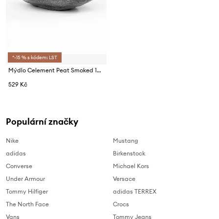
*-15 % s kódem: LST
Mýdlo Celement Peat Smoked 120 g
529 Kč
Populární značky
Nike
Mustang
adidas
Birkenstock
Converse
Michael Kors
Under Armour
Versace
Tommy Hilfiger
adidas TERREX
The North Face
Crocs
Vans
Tommy Jeans