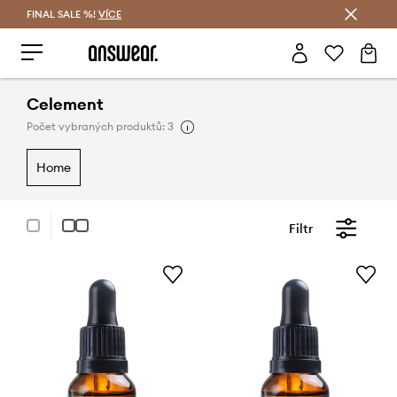
FINAL SALE %!
VÍCE
Ušetřete s Answear Club
Celement
Počet vybraných produktů: 3
home
Filtr