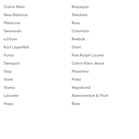
Calvin Klein
Napapijri
New Balance
Skechers
Medicine
Roxy
Swarovski
Columbia
s.Oliver
Reebok
Karl Lagerfeld
Gant
Puma
Polo Ralph Lauren
Desigual
Calvin Klein Jeans
Gap
Moschino
Gant
Pinko
Guess
Vagabond
Lacoste
Abercrombie & Fitch
Hugo
Boss