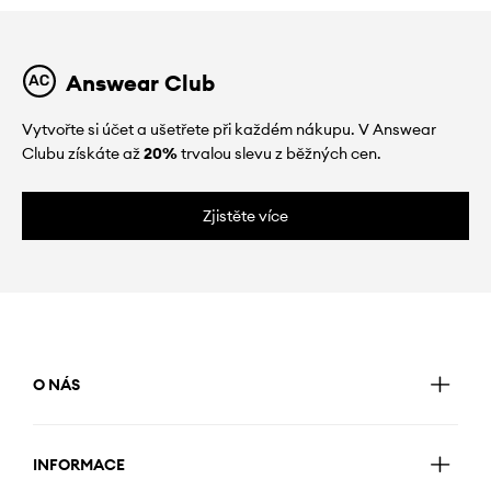
Answear Club
Vytvořte si účet a ušetřete při každém nákupu. V Answear
Clubu získáte až
20%
trvalou slevu z běžných cen.
Zjistěte více
O NÁS
INFORMACE