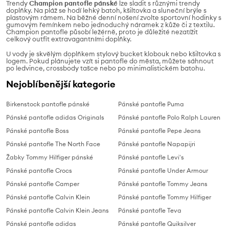
Trendy
Champion pantofle pánské
lze sladit s různými trendy
doplňky. Na pláž se hodí lehký batoh, kšiltovka a sluneční brýle s
plastovým rámem. Na běžné denní nošení zvolte sportovní hodinky s
gumovým řemínkem nebo jednoduchý náramek z kůže či z textilu.
Champion pantofle působí ležérně, proto je důležité nezatížit
celkový outfit extravagantními doplňky.
U vody je skvělým doplňkem stylový bucket klobouk nebo kšiltovka s
logem. Pokud plánujete vzít si pantofle do města, můžete sáhnout
po ledvince, crossbody tašce nebo po minimalistickém batohu.
Nejoblíbenější kategorie
Birkenstock pantofle pánské
Pánské pantofle Puma
Pánské pantofle adidas Originals
Pánské pantofle Polo Ralph Lauren
Pánské pantofle Boss
Pánské pantofle Pepe Jeans
Pánské pantofle The North Face
Pánské pantofle Napapijri
Žabky Tommy Hilfiger pánské
Pánské pantofle Levi's
Pánské pantofle Crocs
Pánské pantofle Under Armour
Pánské pantofle Camper
Pánské pantofle Tommy Jeans
Pánské pantofle Calvin Klein
Pánské pantofle Tommy Hilfiger
Pánské pantofle Calvin Klein Jeans
Pánské pantofle Teva
Pánské pantofle adidas
Pánské pantofle Quiksilver