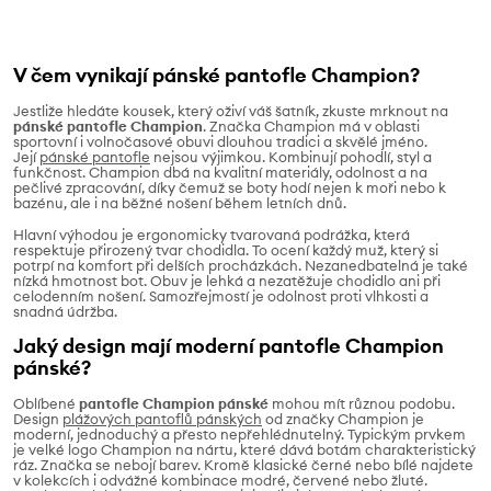
V čem vynikají pánské pantofle Champion?
Jestliže hledáte kousek, který oživí váš šatník, zkuste mrknout na
pánské pantofle Champion
. Značka Champion má v oblasti
sportovní i volnočasové obuvi dlouhou tradici a skvělé jméno.
Její
pánské pantofle
nejsou výjimkou. Kombinují pohodlí, styl a
funkčnost. Champion dbá na kvalitní materiály, odolnost a na
pečlivé zpracování, díky čemuž se boty hodí nejen k moři nebo k
bazénu, ale i na běžné nošení během letních dnů.
Hlavní výhodou je ergonomicky tvarovaná podrážka, která
respektuje přirozený tvar chodidla. To ocení každý muž, který si
potrpí na komfort při delších procházkách. Nezanedbatelná je také
nízká hmotnost bot. Obuv je lehká a nezatěžuje chodidlo ani při
celodenním nošení. Samozřejmostí je odolnost proti vlhkosti a
snadná údržba.
Jaký design mají moderní pantofle Champion
pánské?
Oblíbené
pantofle Champion pánské
mohou mít různou podobu.
Design
plážových pantoflů pánských
od značky Champion je
moderní, jednoduchý a přesto nepřehlédnutelný. Typickým prvkem
je velké logo Champion na nártu, které dává botám charakteristický
ráz. Značka se nebojí barev. Kromě klasické černé nebo bílé najdete
v kolekcích i odvážné kombinace modré, červené nebo žluté.