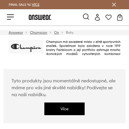
FINAL SALE %!
VÍCE
Ušetřete s Answear Club
Answear
Champion
On
Boty
Champion má zavedené místo v elitě sportovních
značek. Společnost byla založena v roce 1919
bratry Feinbloom a její portfolio zahrnuje mnoho
ikonických modelů vytvořených kombinací
originálních návrhů s mistrovským zpracováním a současnými detaily.
Vlajková loď „C“ je symbolem autenticity, který nosí umělci, sportovci a
tvůrci z celého světa.
Tyto produkty jsou momentálně nedostupné, ale
máme pro vás jiné skvělé nabídky! Podívejte se
na naši nabídku.
Více