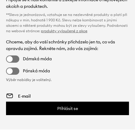
akcích a produktech.
**Sleva je jednorázová, vztahuje se na nezlevněné produkty a platí při
nákupu v min. hodnotě 1 900 Kč. Slevu nelze kombinovat s jinými
akcemi a některé produkty mohou být ze slevy vyloučeny. Podrobnosti
na webové stránce:
produkty vyloučené z akce
Chceme, aby do vaší schránky přicházelo jen to, co vás
opravdu zajímá. Řekněte nám, zda vás zajímá:
Dámská móda
Pánská móda
Výběr nabídky je volitelný.
Přihlásit se