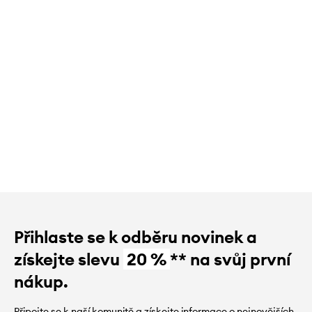
Přihlaste se k odběru novinek a
získejte slevu
20 %
** na svůj první
nákup.
Připojte se k naší komunitě a získejte informace o nejnovějších