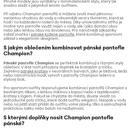
Mnohé modely jsou vyráběny v minimalistickém stylu, který lze
snadno sladit s jakýmkoli letním outfitem.
Při výběru Champion pantoflů si můžete zvolit mezi pěnovou
variantou vhodnou do vody a robustnější verzí s tlumením, která se
hodí i na každodenní nošení do města. Díky univerzálnímu střihu je
možné tyto pantofle využít nejen u vody, ale i jako domácí obuv
nebo jako lehkou obuv na dovolenou. Pro náročnější zákazníky
nabízí značka i
pánské kožené pantofle
, které kombinují sportovní
základ s elegantním designem.
S jakým oblečením kombinovat pánské pantofle
Champion?
Pánské pantofle Champion
se perfektně kombinují s různými styly
oblečení. V létě tvoří přirozený doplněk ke kraťasům a tričku.
Zejména
pánské kraťasy
v neutrálních barvách, jako je béžová, šedá
nebo námořnická modř, vytvoří s pantofly Champion ležérní a
stylový look.
Pro sportovní outfity doporučujeme kombinaci pantoflů Champion s
bavlněným tílkem, s lehkou mikinou s kapucí nebo s teplákovými
kraťasy s logem. Pokud se chystáte do města, zkuste vsadit na
jednoduché polo tričko, které dodá outfitu eleganci. Naopak u vody
nebo na pláži stačí přidat do outfitu volné plavky, tílko a samozřejmě
praktickou tašku nebo batoh na nezbytnosti.
S kterými doplňky nosit Champion pantofle
pánské?