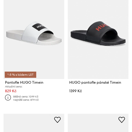
*-5 % s kódem: LST
Pantofle HUGO Timein
HUGO pantofle pánské Timein
Aktuální cena:
829 Kč
1399 Kč
Běžná cena:
1099 Kč
Nejnižší cena:
879 Kč