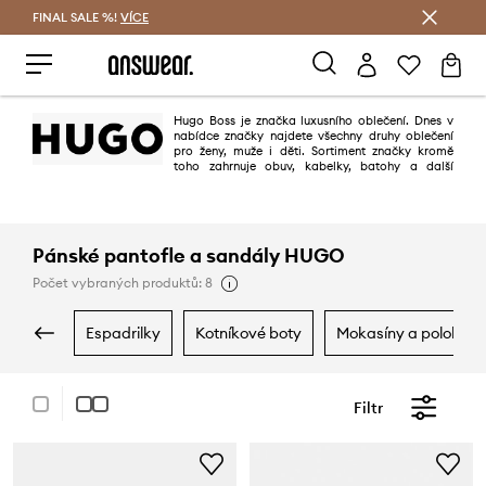
FINAL SALE %!
VÍCE
Ušetřete s Answear Club
Hugo Boss je značka luxusního oblečení. Dnes v
nabídce značky najdete všechny druhy oblečení
pro ženy, muže i děti. Sortiment značky kromě
toho zahrnuje obuv, kabelky, batohy a další
doplňky. Oblečení Hugo Boss je symbolem dobrého vkusu a elegance.
Pánské pantofle a sandály HUGO
Počet vybraných produktů: 8
espadrilky
kotníkové boty
mokasíny a polobotk
Filtr