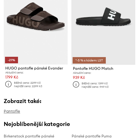
-21%
*-5 % s kódem: LST
HUGO pantofle pánské Evander
Pantofle HUGO Match
Aktuální cena:
Aktuální cena:
1799 Kč
939 Kč
Běžná cena:
2299 Kč
Běžná cena:
1399 Kč
Nejnižší cena:
2299 Kč
Nejnižší cena:
949 Kč
Zobrazit také:
Pantofle
Nejoblíbenější kategorie
Birkenstock pantofle pánské
Pánské pantofle Puma