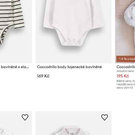
*-5 % s kó
Coccodrillo body dětské bavlněné s elastanem
Coccodrillo body kojenecké bavlněné
Coccodril
Aktuální cena:
169 Kč
195 Kč
Běžná cena:
2
Nejnižší cena 
slevy:
209 Kč