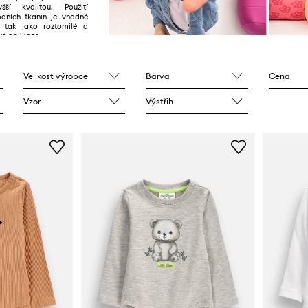
yšší kvalitou. Použití
dních tkanin je vhodné
ě tak jako roztomilé a
vé aplikace.
Velikost výrobce
Barva
Cena
Vzor
Výstřih