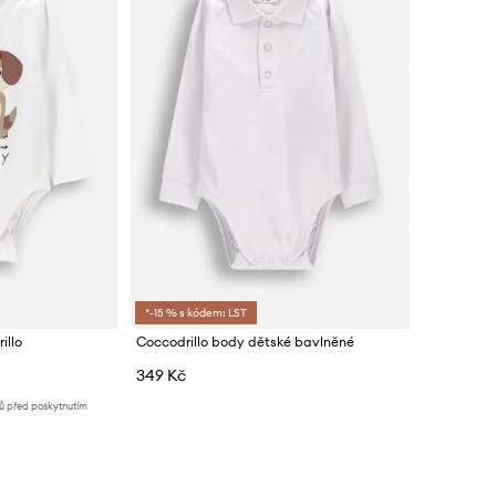
*-15 % s kódem: LST
illo
Coccodrillo body dětské bavlněné
349 Kč
nů před poskytnutím