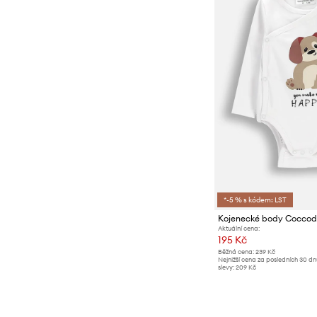
*-5 % s kódem: LST
Kojenecké body Coccodr
Aktuální cena:
195 Kč
Běžná cena:
239 Kč
Nejnižší cena za posledních 30 d
slevy:
209 Kč