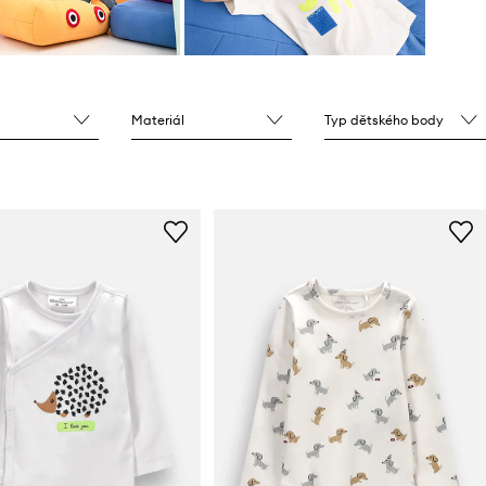
Materiál
Typ dětského body