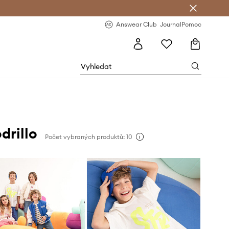
Answear Club
- 20 % na první objednávku
Answear Club
Journal
Pomoc
drillo
Počet vybraných produktů: 10