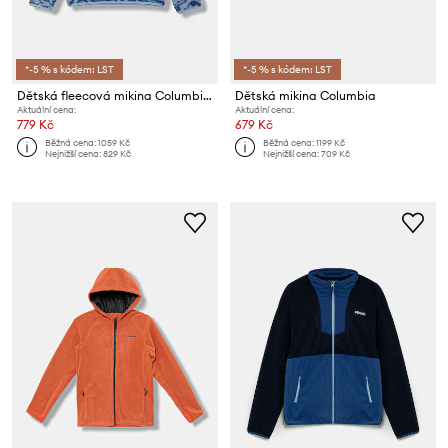
*-5 % s kódem: LST
*-5 % s kódem: LST
Dětská fleecová mikina Columbia Helvetia
Dětská mikina Columbia
Aktuální cena:
Aktuální cena:
779 Kč
679 Kč
Běžná cena:
1059 Kč
Běžná cena:
1199 Kč
Nejnižší cena:
829 Kč
Nejnižší cena:
709 Kč