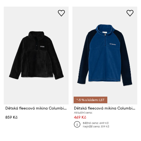
*-5 % s kódem: LST
Dětská fleecová mikina Columbia Steens Mtn
Dětská fleecová mikina Columbia Glacial
Aktuální cena:
859 Kč
469 Kč
Běžná cena:
649 Kč
Nejnižší cena:
519 Kč