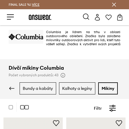
FINAL SALE %!
VÍCE
Ušetřete s Answear Club
Columbia je lídrem na trhu v oblasti
outdoorového oblečení. Značka byla založena
milovníky outdoorových aktivit pro lidi, kteří tuto
vášeň sdílejí. Značka k vytváření svých projektů
využívá nejnovějších technologií a inovativních řešení, které se používají při
výrobě bund, kalhot, svetrů a bot. To vše pro to, aby aktivity venku byly
jedním velkým potěšením!
Dívčí mikiny Columbia
Počet vybraných produktů: 43
bundy a kabáty
kalhoty a legíny
mikiny
s
Filtr