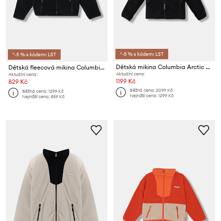
*-5 % s kódem: LST
*-5 % s kódem: LST
Dětská mikina Columbia Arctic Peak
Dětská fleecová mikina Columbia Sequoia Grove
Aktuální cena:
Aktuální cena:
1199 Kč
829 Kč
Běžná cena:
2099 Kč
Běžná cena:
1299 Kč
Nejnižší cena:
1299 Kč
Nejnižší cena:
859 Kč