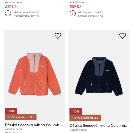
Aktuální cena:
Aktuální cena:
649 Kč
589 Kč
Běžná cena:
1059 Kč
Běžná cena:
1059 Kč
Nejnižší cena:
699 Kč
Nejnižší cena:
619 Kč
-10%
-10%
*-5 % s kódem: LST
*-5 % s kódem: LST
Dětská fleecová mikina Columbia Sequoia Grove
Dětská fleecová mikina Columbia Sequoia Grove
Aktuální cena:
Aktuální cena: