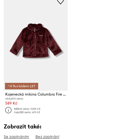
*-5 % s kódem: LST
Kojenecká mikina Columbia Fire Side
Aktuální cena:
589 Kč
Běžná cena:
1059 Kč
Nejnižší cena:
619 Kč
Zobrazit také:
Se zapínáním
Bez zapínání