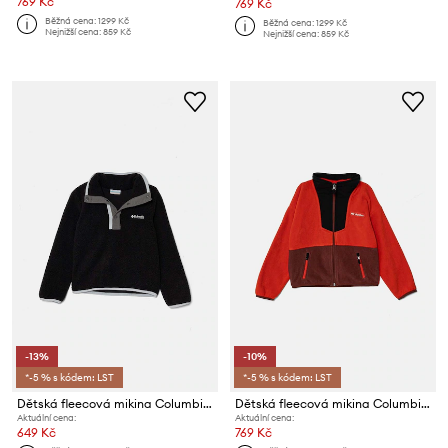
769 Kč
769 Kč
Běžná cena:
1299 Kč
Běžná cena:
1299 Kč
Nejnižší cena:
859 Kč
Nejnižší cena:
859 Kč
-13%
-10%
*-5 % s kódem: LST
*-5 % s kódem: LST
Dětská fleecová mikina Columbia Helvetia
Dětská fleecová mikina Columbia Sequoia Grove
Aktuální cena:
Aktuální cena:
649 Kč
769 Kč