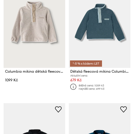
*-5 % s kódem: LST
Columbia mikina dětská fleecová Helvetia
Dětská fleecová mikina Columbia Helvetia
Aktuální cena:
1099 Kč
679 Kč
Běžná cena:
1059 Kč
Nejnižší cena:
699 Kč