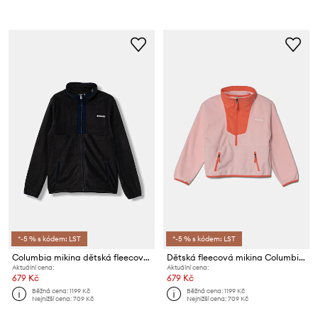
*-5 % s kódem: LST
*-5 % s kódem: LST
Columbia mikina dětská fleecová Back Bowl
Dětská fleecová mikina Columbia Sequoia Grove
Aktuální cena:
Aktuální cena:
679 Kč
679 Kč
Běžná cena:
1199 Kč
Běžná cena:
1199 Kč
Nejnižší cena:
709 Kč
Nejnižší cena:
709 Kč