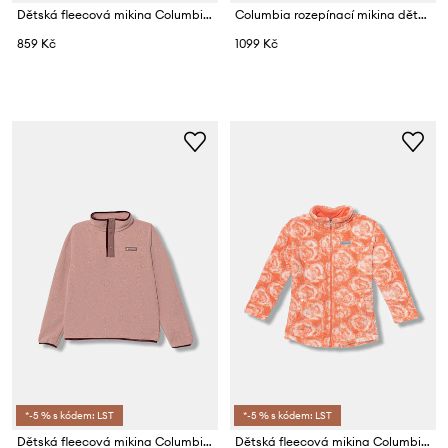
Dětská fleecová mikina Columbia Steens Mtn
Columbia rozepínací mikina dětská fleecová Fire Side
859 Kč
1099 Kč
*-5 % s kódem: LST
*-5 % s kódem: LST
Dětská fleecová mikina Columbia Helvetia
Dětská fleecová mikina Columbia West Bend