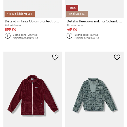
-10%
*-5 % s kódem: LST
Final Sale %!
Dětská mikina Columbia Arctic Peak
Dětská fleecová mikina Columbia Sequoia Grove
Aktuální cena:
Aktuální cena:
1199 Kč
769 Kč
Běžná cena:
2099 Kč
Běžná cena:
1299 Kč
Nejnižší cena:
1299 Kč
Nejnižší cena:
859 Kč