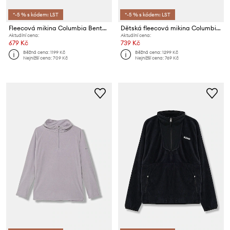
*-5 % s kódem: LST
*-5 % s kódem: LST
Fleecová mikina Columbia Benton Springs
Dětská fleecová mikina Columbia Sequoia Grove
Aktuální cena:
Aktuální cena:
679 Kč
739 Kč
Běžná cena:
1199 Kč
Běžná cena:
1299 Kč
Nejnižší cena:
709 Kč
Nejnižší cena:
769 Kč