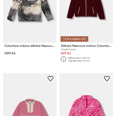
*-5 % s kódem: LST
Columbia mikina dětská fleecová Helvetia
Dětská fleecová mikina Columbia Sequoia Grove
Aktuální cena:
1099 Kč
829 Kč
Běžná cena:
1299 Kč
Nejnižší cena:
919 Kč