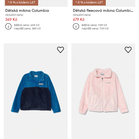
*-5 % s kódem: LST
*-5 % s kódem: LST
Dětská mikina Columbia
Dětská fleecová mikina Columbia Sequoia Grove
Aktuální cena:
Aktuální cena:
369 Kč
679 Kč
Běžná cena:
649 Kč
Běžná cena:
1199 Kč
Nejnižší cena:
389 Kč
Nejnižší cena:
709 Kč