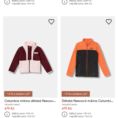
Běžná cena:
1059 Kč
Běžná cena:
1299 Kč
Nejnižší cena:
749 Kč
Nejnižší cena:
859 Kč
*-5 % s kódem: LST
*-5 % s kódem: LST
Columbia mikina dětská fleecová Back Bowl
Dětská fleecová mikina Columbia Steens Mt
Aktuální cena:
Aktuální cena:
679 Kč
679 Kč
Běžná cena:
1199 Kč
Běžná cena:
1199 Kč
Nejnižší cena:
709 Kč
Nejnižší cena:
709 Kč