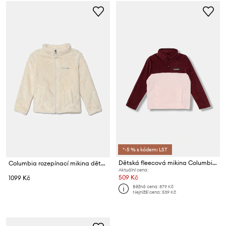
*-5 % s kódem: LST
Dětská fleecová mikina Columbia Steens Mtn
Columbia rozepínací mikina dětská fleecová Fire Side
Aktuální cena:
509 Kč
1099 Kč
Běžná cena:
879 Kč
Nejnižší cena:
539 Kč