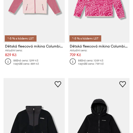
*-5 % s kódem: LST
*-5 % s kódem: LST
Dětská fleecová mikina Columbia Sequoia Grove
Dětská fleecová mikina Columbia Helvetia
Aktuální cena:
Aktuální cena:
829 Kč
709 Kč
Běžná cena:
1299 Kč
Běžná cena:
1059 Kč
Nejnižší cena:
889 Kč
Nejnižší cena:
739 Kč