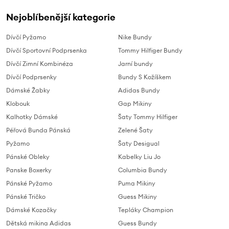
Nejoblíbenější kategorie
Dívčí Pyžamo
Nike Bundy
Dívčí Sportovní Podprsenka
Tommy Hilfiger Bundy
Dívčí Zimní Kombinéza
Jarní bundy
Dívčí Podprsenky
Bundy S Kožíškem
Dámské Žabky
Adidas Bundy
Klobouk
Gap Mikiny
Kalhotky Dámské
Šaty Tommy Hilfiger
Péřová Bunda Pánská
Zelené Šaty
Pyžamo
Šaty Desigual
Pánské Obleky
Kabelky Liu Jo
Panske Boxerky
Columbia Bundy
Pánské Pyžamo
Puma Mikiny
Pánské Tričko
Guess Mikiny
Dámské Kozačky
Tepláky Champion
Dětská mikina Adidas
Guess Bundy