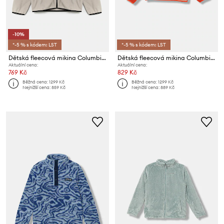
-10%
*-5 % s kódem: LST
*-5 % s kódem: LST
Dětská fleecová mikina Columbia Sequoia Grove
Dětská fleecová mikina Columbia Sequoia Grove
Aktuální cena:
Aktuální cena:
769 Kč
829 Kč
Běžná cena:
1299 Kč
Běžná cena:
1299 Kč
Nejnižší cena:
859 Kč
Nejnižší cena:
889 Kč