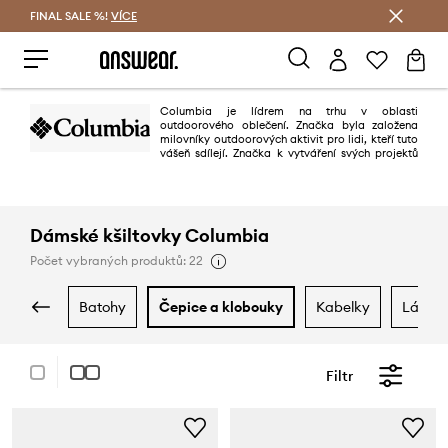
FINAL SALE %!
VÍCE
Ušetřete s Answear Club
Columbia je lídrem na trhu v oblasti
outdoorového oblečení. Značka byla založena
milovníky outdoorových aktivit pro lidi, kteří tuto
vášeň sdílejí. Značka k vytváření svých projektů
využívá nejnovějších technologií a inovativních řešení, které se používají při
výrobě bund, kalhot, svetrů a bot. To vše pro to, aby aktivity venku byly
jedním velkým potěšením!
Dámské kšiltovky Columbia
Počet vybraných produktů: 22
batohy
čepice a klobouky
kabelky
láhve
Filtr