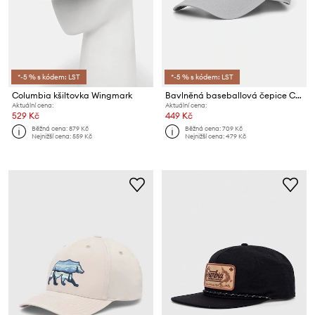
*-5 % s kódem: LST
*-5 % s kódem: LST
Columbia kšiltovka Wingmark
Bavlněná baseballová čepice Columbia Provisions Ball Cap
Aktuální cena:
Aktuální cena:
529 Kč
449 Kč
Běžná cena:
879 Kč
Běžná cena:
709 Kč
Nejnižší cena:
559 Kč
Nejnižší cena:
479 Kč