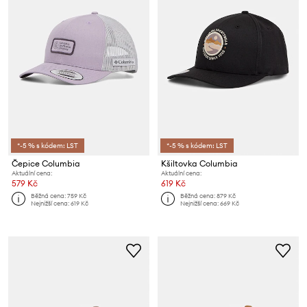
*-5 % s kódem: LST
*-5 % s kódem: LST
Čepice Columbia
Kšiltovka Columbia
Aktuální cena:
Aktuální cena:
579 Kč
619 Kč
Běžná cena:
759 Kč
Běžná cena:
879 Kč
Nejnižší cena:
619 Kč
Nejnižší cena:
669 Kč