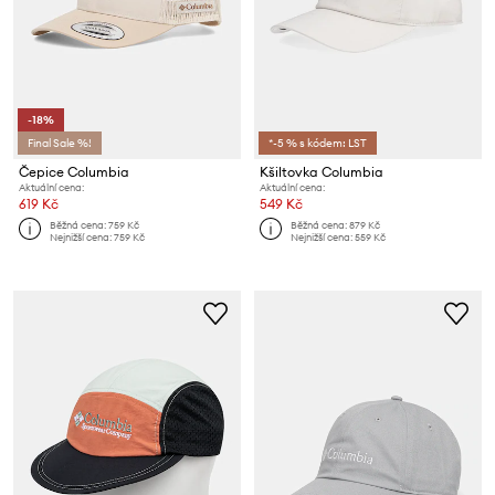
-18%
Final Sale %!
*-5 % s kódem: LST
Čepice Columbia
Kšiltovka Columbia
Aktuální cena:
Aktuální cena:
619 Kč
549 Kč
Běžná cena:
759 Kč
Běžná cena:
879 Kč
Nejnižší cena:
759 Kč
Nejnižší cena:
559 Kč