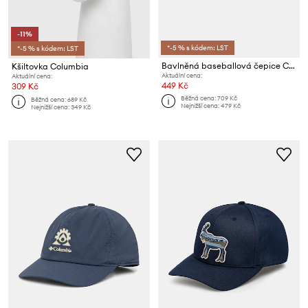
-11%
*-5 % s kódem: LST
*-5 % s kódem: LST
Bavlněná baseballová čepice Columbia Provisions Ball Cap
Kšiltovka Columbia
Aktuální cena:
Aktuální cena:
449 Kč
309 Kč
Běžná cena:
709 Kč
Běžná cena:
689 Kč
Nejnižší cena:
479 Kč
Nejnižší cena:
349 Kč