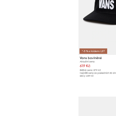
*-5 % s kódem: LST
Vans bavlněné
Aktuální cena:
619 Kč
Běžná cena:
879 Kč
Nejnižší cena za posledních 30 d
slevy:
639 Kč