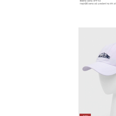
Běžná cena:
879 Kč
Nejnižší cena od uvedení na trh:
6