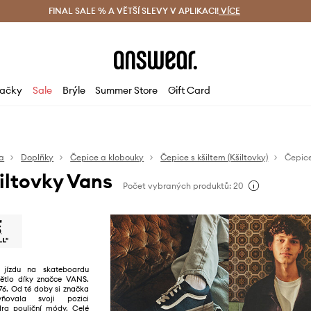
ácení zdarma (od 1800 Kč)
FINAL SALE % A VĚTŠÍ SLEVY V APLIKACI!
Doručení i do 24 h
VÍCE
Ušetřete s 
ačky
Sale
Brýle
Summer Store
Gift Card
a
Doplňky
Čepice a klobouky
Čepice s kšiltem (Kšiltovky)
Čepic
iltovky Vans
Počet vybraných produktů: 20
 jízdu na skateboardu
světlo díky značce VANS.
976. Od té doby si značka
ňovala svoji pozici
dra pouliční módy. Celé