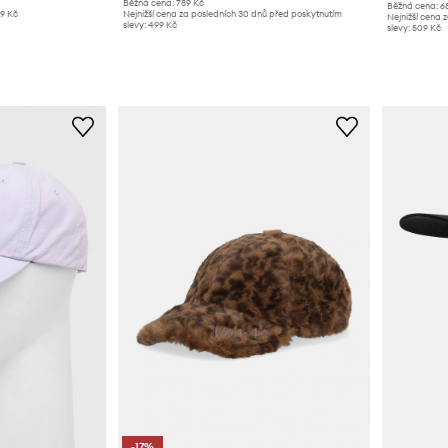
Běžná cena:
789 Kč
Běžná cena:
6
19 Kč
Nejnižší cena za posledních 30 dnů před poskytnutím
Nejnižší cena 
slevy:
499 Kč
slevy:
509 Kč
-17%