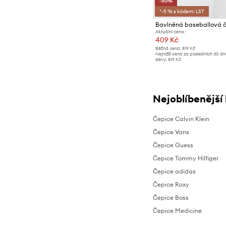
-50%
*-5 % s kódem: LST
Bavlněná baseballová 
Aktuální cena:
409 Kč
Běžná cena:
819 Kč
Nejnižší cena za posledních 30 d
slevy:
819 Kč
Nejoblíbenější
Čepice Calvin Klein
Čepice Vans
Čepice Guess
Čepice Tommy Hilfiger
Čepice adidas
Čepice Roxy
Čepice Boss
Čepice Medicine