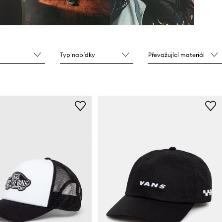
Typ nabídky
Převažující materiál