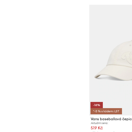
-16%
*-5 % s kódem: LST
Vans baseballová čepi
Aktuální cena:
519 Kč