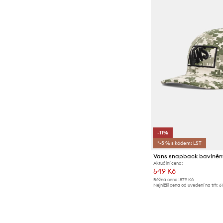
-11%
*-5 % s kódem: LST
Vans snapback bavlněn
Aktuální cena:
549 Kč
Běžná cena:
879 Kč
Nejnižší cena od uvedení na trh:
6