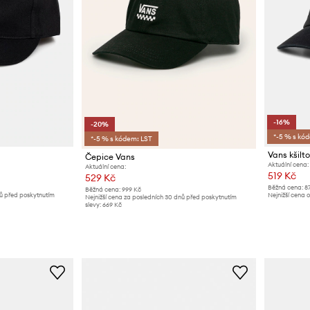
-16%
-20%
*-5 % s kó
*-5 % s kódem: LST
Vans kšilt
Čepice Vans
Aktuální cena:
Aktuální cena:
519 Kč
529 Kč
Běžná cena:
8
Běžná cena:
999 Kč
nů před poskytnutím
Nejnižší cena o
Nejnižší cena za posledních 30 dnů před poskytnutím
slevy:
669 Kč