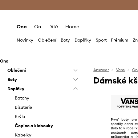
Premium Fashion Benefits
Doručení a vr
Ona
On
Dítě
Home
Novinky
Oblečení
Boty
Doplňky
Sport
Prémium
Zn
Ona
Oblečení
Answear
Vans
On
Dámské kš
Boty
Bundy
Doplňky
Džíny
Baleríny
Halenky a košile
Mokasíny a polobotky
Batohy
Kabáty
Trekingová obuv
Bižuterie
Kalhoty a legíny
Tenisky a kecky
Brýle
První boty pro
spatřily denní 
Mikiny
Sneakers boty
Čepice a klobouky
Bylo to v roce 1
postupně upev
Svetry
Kabelky
průkopníka a lí