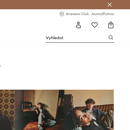
Answear Club
- 20 % na první objednávku
Answear Club
Journal
Pomoc
e