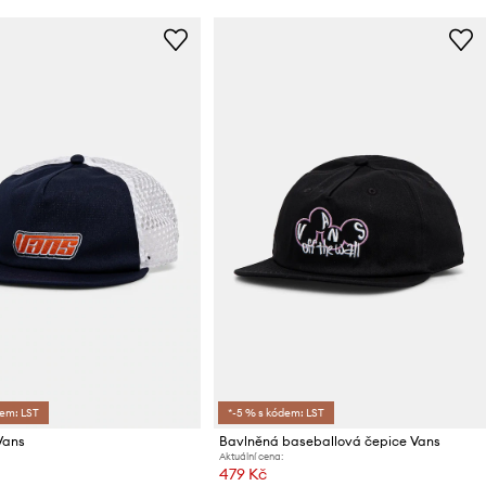
dem: LST
*-5 % s kódem: LST
Vans
Bavlněná baseballová čepice Vans
Aktuální cena:
479 Kč