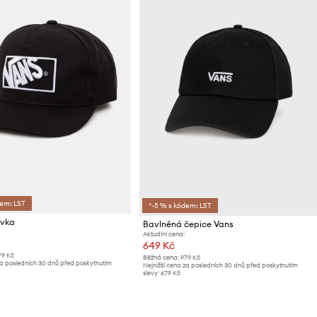
dem: LST
*-5 % s kódem: LST
ovka
Bavlněná čepice Vans
Aktuální cena:
649 Kč
79 Kč
Běžná cena:
979 Kč
za posledních 30 dnů před poskytnutím
Nejnižší cena za posledních 30 dnů před poskytnutím
slevy:
679 Kč