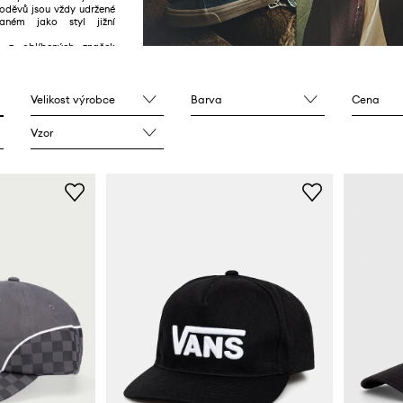
 oděvů jsou vždy udržené
aném jako styl jižní
 z oblíbených značek
surferů a hudebníků.
Velikost výrobce
Barva
Cena
Vzor