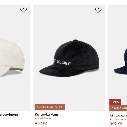
-21%
*-5 % s kódem: LST
*-5 % s kó
ce bavlněná
Kšiltovka Vans
Kšiltovka 
Aktuální cena:
Aktuální cena:
489 Kč
399 Kč