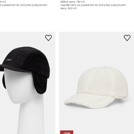
89 Kč
Běžná cena:
789 Kč
za posledních 30 dnů před poskytnutím
Nejnižší cena za posledních 30 dnů před poskytnutím
slevy:
509 Kč
-20%