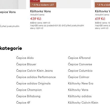
*-5 % s kódem: LST
*-5 % s kó
Kšiltovka Vans
Kšiltovka 
čepice Vans
Aktuální cena:
Aktuální cena:
439 Kč
619 Kč
Běžná cena:
889 Kč
Běžná cena:
1
Nejnižší cena za posledních 30 dnů před poskytnutím
Nejnižší cena 
nů před poskytnutím
slevy:
529 Kč
slevy:
649 Kč
 kategorie
Čepice Aldo
Čepice 47brand
Čepice Blauer
Čepice Converse
Čepice Calvin Klein Jeans
Čepice Columbia
Čepice adidas Performance
Čepice Colmar
Čepice adidas Originals
Kšiltovky New Era
Čepice Champion
Kšiltovky Vans
Čepice Billabong
Kšiltovky adidas
Čepice 4F
Kšiltovky Calvin Klein