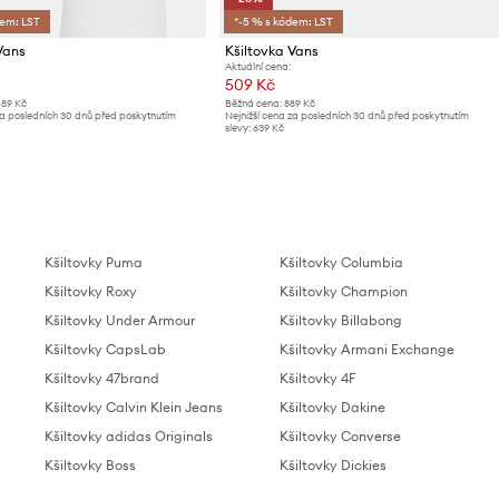
dem: LST
*-5 % s kódem: LST
Vans
Kšiltovka Vans
Aktuální cena:
509 Kč
089 Kč
Běžná cena:
889 Kč
za posledních 30 dnů před poskytnutím
Nejnižší cena za posledních 30 dnů před poskytnutím
slevy:
639 Kč
Kšiltovky Puma
Kšiltovky Columbia
Kšiltovky Roxy
Kšiltovky Champion
Kšiltovky Under Armour
Kšiltovky Billabong
Kšiltovky CapsLab
Kšiltovky Armani Exchange
Kšiltovky 47brand
Kšiltovky 4F
Kšiltovky Calvin Klein Jeans
Kšiltovky Dakine
Kšiltovky adidas Originals
Kšiltovky Converse
Kšiltovky Boss
Kšiltovky Dickies