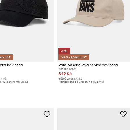
-11%
dem: LST
*-5 % s kódem: LST
ovka bavlněná
Vans baseballová čepice bavlněná
Aktuální cena:
549 Kč
79 Kč
Běžná cena:
879 Kč
d uvedení na trh:
619 Kč
Nejnižší cena od uvedení na trh:
619 Kč