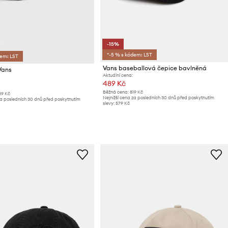
-15%
*-5 % s kódem: LST
dem: LST
Vans baseballová čepice bavlněná
Vans
Aktuální cena:
489 Kč
Běžná cena:
819 Kč
89 Kč
Nejnižší cena za posledních 30 dnů před poskytnutím
za posledních 30 dnů před poskytnutím
slevy:
579 Kč