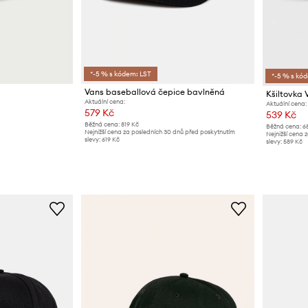
*-5 % s kódem: LST
*-5 % s kó
á
Vans baseballová čepice bavlněná
Kšiltovka 
Aktuální cena:
Aktuální cena:
579 Kč
539 Kč
Běžná cena:
819 Kč
Běžná cena:
6
Nejnižší cena za posledních 30 dnů před poskytnutím
Nejnižší cena 
slevy:
619 Kč
slevy:
589 Kč