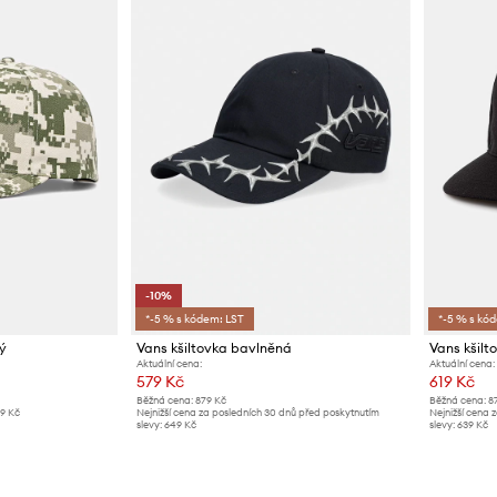
-10%
*-5 % s kódem: LST
*-5 % s kó
ý
Vans kšiltovka bavlněná
Vans kšilt
Aktuální cena:
Aktuální cena:
579 Kč
619 Kč
Běžná cena:
879 Kč
Běžná cena:
8
19 Kč
Nejnižší cena za posledních 30 dnů před poskytnutím
Nejnižší cena 
slevy:
649 Kč
slevy:
639 Kč