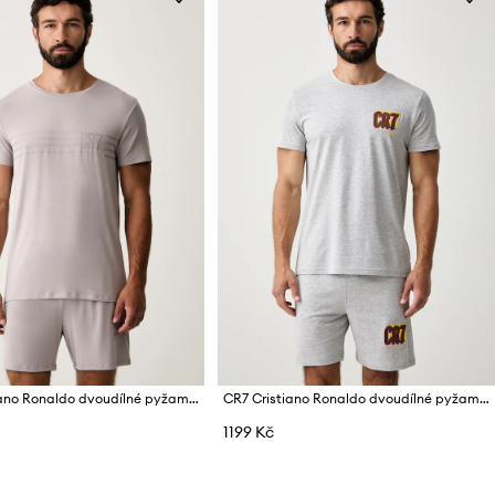
CR7 Cristiano Ronaldo dvoudílné pyžamo pánské s modalem x MODAL CONCEPT
CR7 Cristiano Ronaldo dvoudílné pyžamo pánské s bavlnou x WORLD CUP 26
1199 Kč