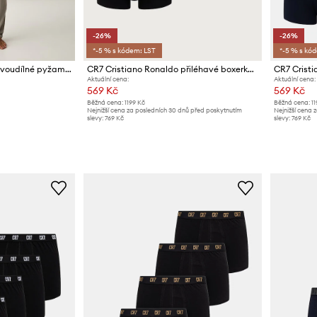
-26%
-26%
*-5 % s kódem: LST
*-5 % s kó
CR7 Cristiano Ronaldo dvoudílné pyžamo pánské s modalem x MODAL CONCEPT
CR7 Cristiano Ronaldo přiléhavé boxerky pánské bavlněné s elastanem 5-pack
Aktuální cena:
Aktuální cena:
569 Kč
569 Kč
Běžná cena:
1199 Kč
Běžná cena:
11
Nejnižší cena za posledních 30 dnů před poskytnutím
Nejnižší cena 
slevy:
769 Kč
slevy:
769 Kč