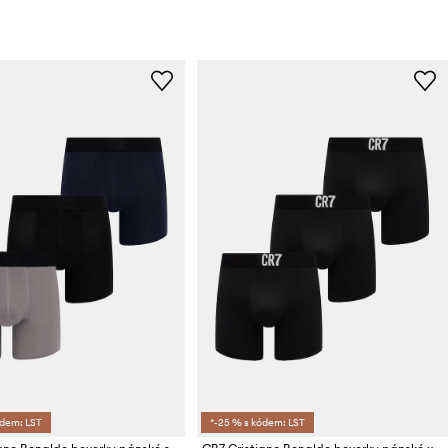
ódem: LST
*-25 % s kódem: LST