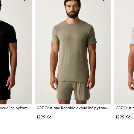
CR7 Cristiano Ronaldo dvoudílné pyžamo pánské s modalem x MODAL CONCEPT
CR7 Cristiano Ronaldo dvoudílné pyžamo pánské s modalem x MODAL CONCEPT
1299 Kč
1299 Kč