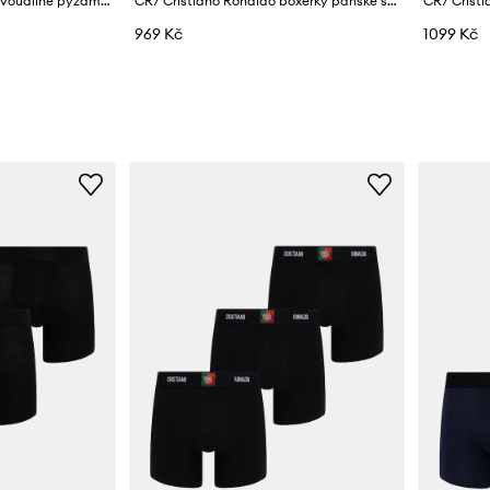
CR7 Cristiano Ronaldo dvoudílné pyžamo pánské bavlněné x WORLD CUP 26
CR7 Cristiano Ronaldo boxerky pánské s bavlnou x WORLD CUP 26 3-pack
969 Kč
1099 Kč