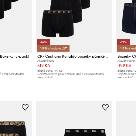
-16%
-19%
*-5 % s kódem: LST
*-5 % s kó
 Boxerky (5-pack)
CR7 Cristiano Ronaldo boxerky pánské bavlněné s elastanem 5-pack
Boxerky CR
Aktuální cena:
Aktuální cena:
519 Kč
499 Kč
Běžná cena:
1199 Kč
Běžná cena:
1
nů před poskytnutím
Nejnižší cena za posledních 30 dnů před poskytnutím
Nejnižší cena 
slevy:
619 Kč
slevy:
619 Kč