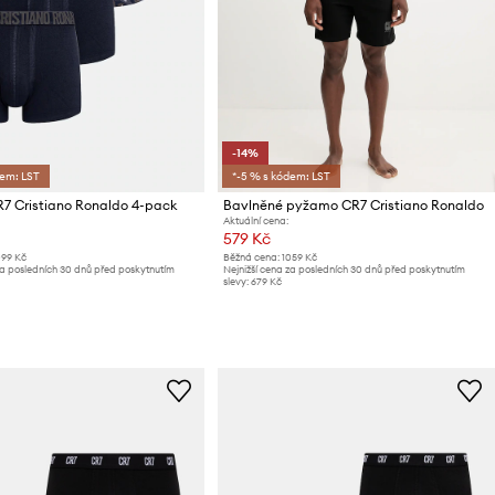
-14%
dem: LST
*-5 % s kódem: LST
7 Cristiano Ronaldo 4-pack
Bavlněné pyžamo CR7 Cristiano Ronaldo
Aktuální cena:
579 Kč
099 Kč
Běžná cena:
1059 Kč
za posledních 30 dnů před poskytnutím
Nejnižší cena za posledních 30 dnů před poskytnutím
slevy:
679 Kč