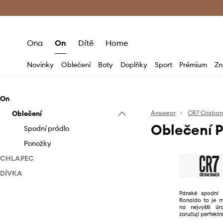
Premium Fashion Benefits
Doručení a vr
Ona
On
Dítě
Home
Novinky
Oblečení
Boty
Doplňky
Sport
Prémium
Zn
On
Oblečení
Answear
CR7 Cristia
Oblečení P
Spodní prádlo
Ponožky
CHLAPEC
DÍVKA
Oblečení
Oblečení
Spodní prádlo
Pánské spodní 
Ronaldo to je m
Ponožky
Ponožky
na nejvyšší úro
zaručují perfektn