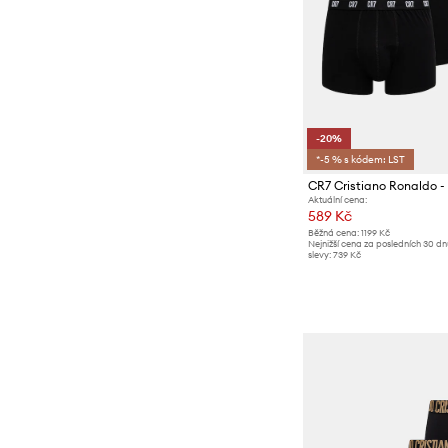
-20%
*-5 % s kódem: LST
CR7 Cristiano Ronaldo -
Aktuální cena:
589 Kč
Běžná cena:
1199 Kč
Nejnižší cena za posledních 30 d
slevy:
739 Kč