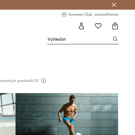
Answear Club
- 20 % na první objednávku
Answear Club
Journal
Pomoc
ybraných produktů: 92