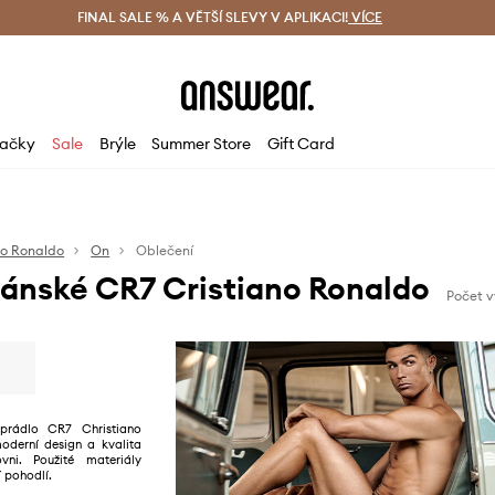
ácení zdarma (od 1800 Kč)
FINAL SALE % A VĚTŠÍ SLEVY V APLIKACI!
Doručení i do 24 h
VÍCE
Ušetřete s 
ačky
Sale
Brýle
Summer Store
Gift Card
no Ronaldo
On
Oblečení
ánské CR7 Cristiano Ronaldo
Počet v
prádlo CR7 Christiano
oderní design a kvalita
vni. Použité materiály
í pohodlí.