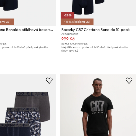
-28%
dem: LST
*-5 % s kódem: LST
CR7 Cristiano Ronaldo přiléhavé boxerky pánské bavlněné s elastanem 5-pack
Boxerky CR7 Cristiano Ronaldo 10-pack
Aktuální cena:
999 Kč
99 Kč
Běžná cena:
2399 Kč
za posledních 30 dnů před poskytnutím
Nejnižší cena za posledních 30 dnů před poskytnutím
slevy:
1399 Kč