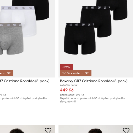
-29%
dem: LST
*-5 % s kódem: LST
7 Cristiano Ronaldo (3-pack)
Boxerky CR7 Cristiano Ronaldo (3-pack)
Aktuální cena:
449 Kč
99 Kč
Běžná cena:
999 Kč
za posledních 30 dnů před poskytnutím
Nejnižší cena za posledních 30 dnů před poskytnutím
slevy:
639 Kč