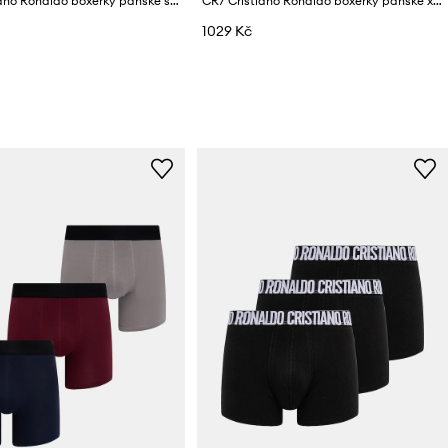
CR7 Cristiano Ronaldo boxerky pánské s modalem x MODAL CONCEPT 3-pack
CR7 Cristiano Ronaldo boxerky pánské x MODAL CONCEPT 3-pack
1029 Kč