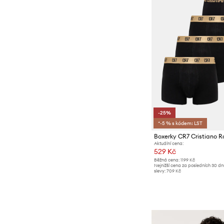
-25%
*-5 % s kódem: LST
Boxerky CR7 Cristiano 
Aktuální cena:
529 Kč
Běžná cena:
1199 Kč
Nejnižší cena za posledních 30 d
slevy:
709 Kč