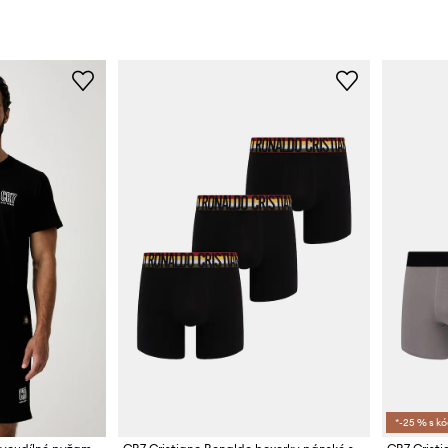
*-25 % s k