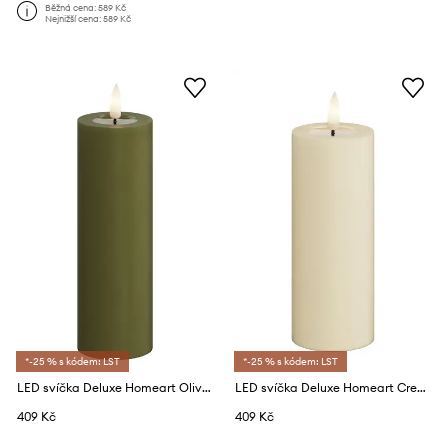
Běžná cena:
589 Kč
Nejnižší cena:
589 Kč
*-25 % s kódem: LST
*-25 % s kódem: LST
LED svíčka Deluxe Homeart Oliven Gronne Bloklys 5 x 15 cm
LED svíčka Deluxe Homeart Cream Bloklys 5 x 12,5 cm
409 Kč
409 Kč