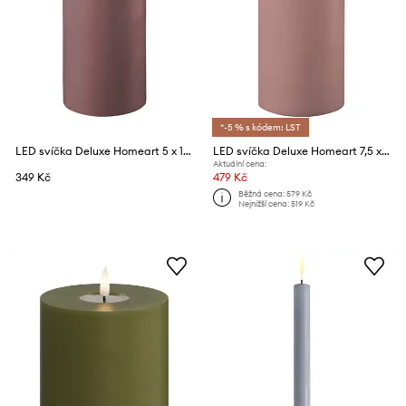
*-5 % s kódem: LST
LED svíčka Deluxe Homeart 5 x 10 cm
LED svíčka Deluxe Homeart 7,5 x 15 cm
Aktuální cena:
349 Kč
479 Kč
Běžná cena:
579 Kč
Nejnižší cena:
519 Kč