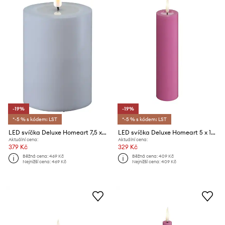
-19%
-19%
*-5 % s kódem: LST
*-5 % s kódem: LST
LED svíčka Deluxe Homeart 7,5 x 10 cm
LED svíčka Deluxe Homeart 5 x 12,5 cm
Aktuální cena:
Aktuální cena:
379 Kč
329 Kč
Běžná cena:
469 Kč
Běžná cena:
409 Kč
Nejnižší cena:
469 Kč
Nejnižší cena:
409 Kč