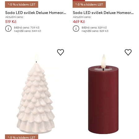
*-5 % s kódem: LST
*-5 % s kódem: LST
Sada LED svíček Deluxe Homeart 2,2 x 28 cm 2-pack
Sada LED svíček Deluxe Homeart 6,1 cm 2-pack
Aktuální cena:
Aktuální cena:
519 Kč
469 Kč
Běžná cena:
709 Kč
Běžná cena:
529 Kč
Nejnižší cena:
549 Kč
Nejnižší cena:
529 Kč
*-5 % s kódem: LST