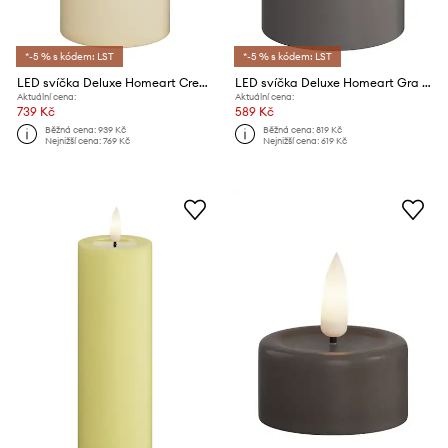
*-5 % s kódem: LST
*-5 % s kódem: LST
LED svíčka Deluxe Homeart Cream Bloklys 10 x 20 cm
LED svíčka Deluxe Homeart Gra Bloklys 10 x 15 cm
Aktuální cena:
Aktuální cena:
739 Kč
589 Kč
Běžná cena:
939 Kč
Běžná cena:
819 Kč
Nejnižší cena:
769 Kč
Nejnižší cena:
619 Kč