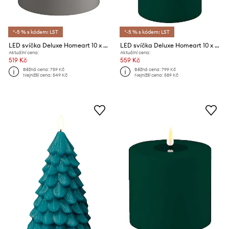
*-5 % s kódem: LST
*-5 % s kódem: LST
LED svíčka Deluxe Homeart 10 x 10 cm
LED svíčka Deluxe Homeart 10 x 15 cm
Aktuální cena:
Aktuální cena:
519 Kč
559 Kč
Běžná cena:
759 Kč
Běžná cena:
799 Kč
Nejnižší cena:
549 Kč
Nejnižší cena:
589 Kč