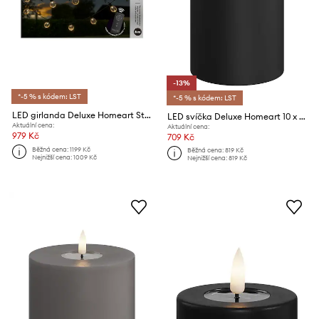
-13%
*-5 % s kódem: LST
*-5 % s kódem: LST
LED girlanda Deluxe Homeart Starter Kit, 10 LED 3 m
LED svíčka Deluxe Homeart 10 x 15 cm
Aktuální cena:
Aktuální cena:
979 Kč
709 Kč
Běžná cena:
1199 Kč
Běžná cena:
819 Kč
Nejnižší cena:
1009 Kč
Nejnižší cena:
819 Kč