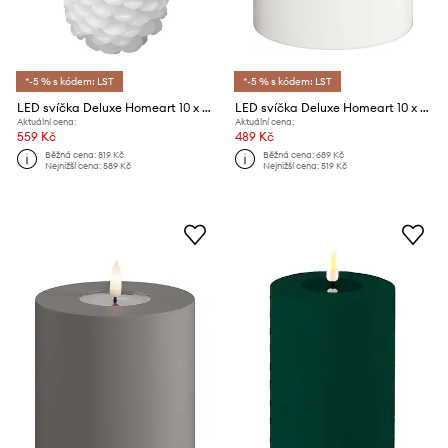
*-5 % s kódem: LST
*-5 % s kódem: LST
LED svíčka Deluxe Homeart 10 x 13 cm
LED svíčka Deluxe Homeart 10 x 10 cm
Aktuální cena:
Aktuální cena:
559 Kč
489 Kč
Běžná cena:
819 Kč
Běžná cena:
689 Kč
Nejnižší cena:
589 Kč
Nejnižší cena:
519 Kč