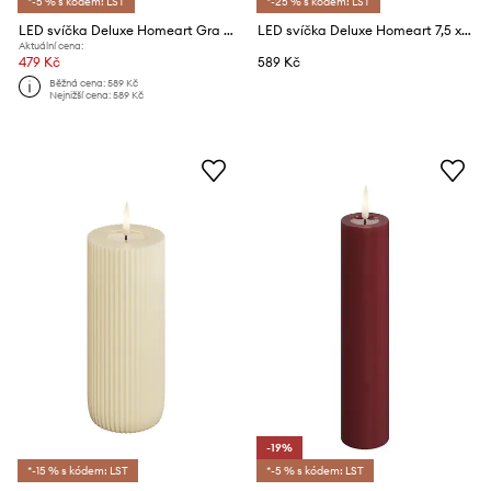
*-5 % s kódem: LST
*-25 % s kódem: LST
LED svíčka Deluxe Homeart Gra Bloklys 7,5 x 20 cm
LED svíčka Deluxe Homeart 7,5 x 15 cm
Aktuální cena:
479 Kč
589 Kč
Běžná cena:
589 Kč
Nejnižší cena:
589 Kč
-19%
*-15 % s kódem: LST
*-5 % s kódem: LST