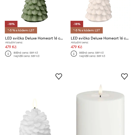
-18%
-18%
*-5 % s kódem: LST
*-5 % s kódem: LST
LED svíčka Deluxe Homeart 16 cm
LED svíčka Deluxe Homeart 16 cm
Aktuální cena:
Aktuální cena:
479 Kč
479 Kč
Běžná cena:
589 Kč
Běžná cena:
589 Kč
Nejnižší cena:
589 Kč
Nejnižší cena:
589 Kč