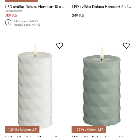
LED svíčka Deluxe Homeart 10 x 18 cm
LED svíčka Deluxe Homeart 5 x 10 cm
Aktuální cena:
709 Kč
349 Kč
Běžná cena:
989 Kč
Nejnižší cena:
739 Kč
*-25 % s kódem: LST
*-25 % s kódem: LST