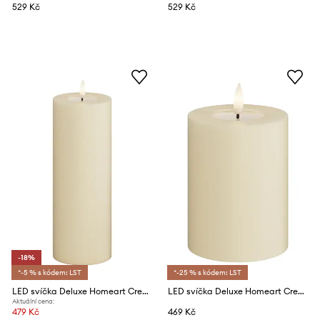
529 Kč
529 Kč
-18%
*-5 % s kódem: LST
*-25 % s kódem: LST
LED svíčka Deluxe Homeart Cream Bloklys 7,5 x 20 cm
LED svíčka Deluxe Homeart Cream Bloklys 7,5 x 10 cm
Aktuální cena:
479 Kč
469 Kč