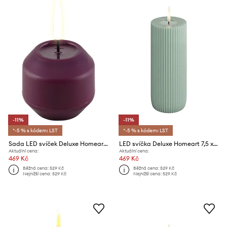
-11%
-11%
*-5 % s kódem: LST
*-5 % s kódem: LST
Sada LED svíček Deluxe Homeart 6,1 cm 2-pack
LED svíčka Deluxe Homeart 7,5 x 12,5 cm
Aktuální cena:
Aktuální cena:
469 Kč
469 Kč
Běžná cena:
529 Kč
Běžná cena:
529 Kč
Nejnižší cena:
529 Kč
Nejnižší cena:
529 Kč