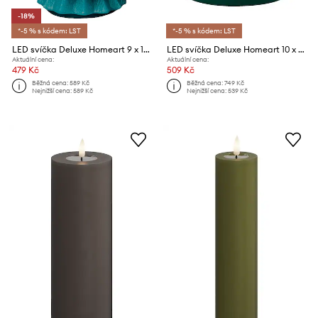
-18%
*-5 % s kódem: LST
*-5 % s kódem: LST
LED svíčka Deluxe Homeart 9 x 16 cm
LED svíčka Deluxe Homeart 10 x 10 cm
Aktuální cena:
Aktuální cena:
479 Kč
509 Kč
Běžná cena:
589 Kč
Běžná cena:
749 Kč
Nejnižší cena:
589 Kč
Nejnižší cena:
539 Kč