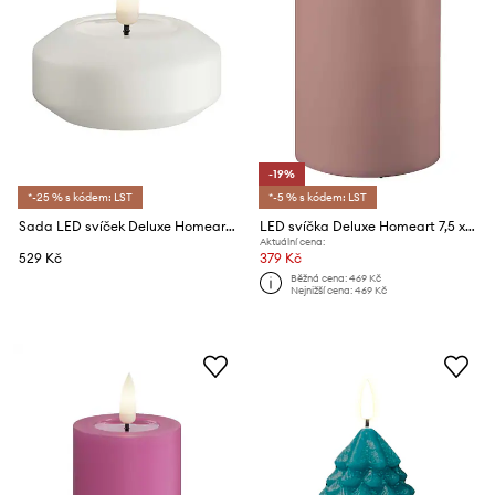
-19%
*-25 % s kódem: LST
*-5 % s kódem: LST
Sada LED svíček Deluxe Homeart 6,1 x 4,5 cm 2-pack
LED svíčka Deluxe Homeart 7,5 x 10 cm
Aktuální cena:
529 Kč
379 Kč
Běžná cena:
469 Kč
Nejnižší cena:
469 Kč