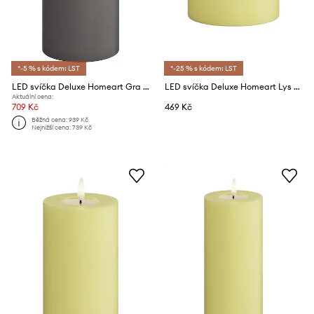
*-5 % s kódem: LST
*-25 % s kódem: LST
LED svíčka Deluxe Homeart Gra Bloklys 10 x 20 cm
LED svíčka Deluxe Homeart Lys Gul Fyrfadslys 4 x 4,5cm 2-pack
Aktuální cena:
709 Kč
469 Kč
Běžná cena:
939 Kč
Nejnižší cena:
739 Kč