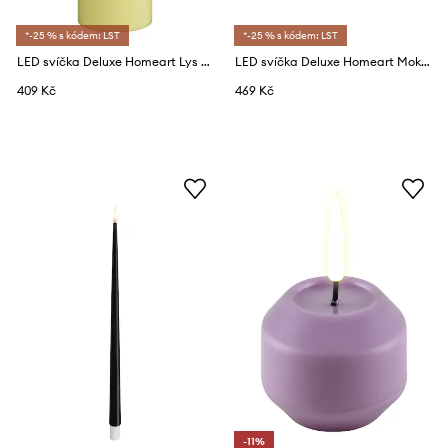
*-25 % s kódem: LST
*-25 % s kódem: LST
LED svíčka Deluxe Homeart Lys Gul Bloklys 5 x 15 cm
LED svíčka Deluxe Homeart Mokka Fyrfadslys 4 x 4,5 cm 2-pack
409 Kč
469 Kč
-11%