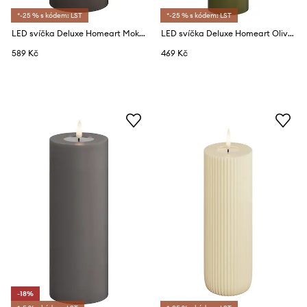
*-25 % s kódem: LST
*-25 % s kódem: LST
LED svíčka Deluxe Homeart Mokka Bloklys 7,5 x 20 cm
LED svíčka Deluxe Homeart Oliven Gronne Bloklys 5 x 20 cm
589 Kč
469 Kč
-18%