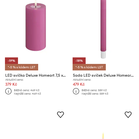
-19%
-18%
*-5 % s kódem: LST
*-5 % s kódem: LST
LED svíčka Deluxe Homeart 7,5 x 10 cm
Sada LED svíček Deluxe Homeart 2,2 x 15 cm 2-pack
Aktuální cena:
Aktuální cena:
379 Kč
479 Kč
Běžná cena:
469 Kč
Běžná cena:
589 Kč
Nejnižší cena:
469 Kč
Nejnižší cena:
589 Kč