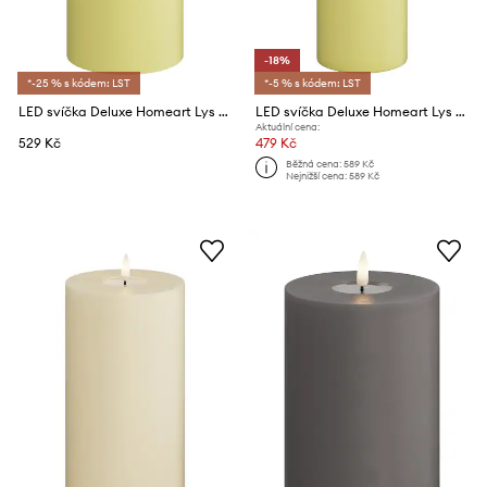
-18%
*-25 % s kódem: LST
*-5 % s kódem: LST
LED svíčka Deluxe Homeart Lys Gul Bloklys 7,5 x 15 cm
LED svíčka Deluxe Homeart Lys Gul Bloklys 7,5 x 20 cm
Aktuální cena:
529 Kč
479 Kč
Běžná cena:
589 Kč
Nejnižší cena:
589 Kč