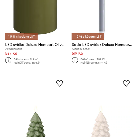
*-5 % s kódem: LST
*-5 % s kódem: LST
LED svíčka Deluxe Homeart Oliven Gronne Bloklys 10 x 15 cm
Sada LED svíček Deluxe Homeart 2,2 x 24 cm 2-pack
Aktuální cena:
Aktuální cena:
589 Kč
519 Kč
Běžná cena:
819 Kč
Běžná cena:
709 Kč
Nejnižší cena:
619 Kč
Nejnižší cena:
549 Kč