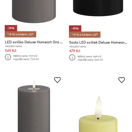
-19%
-15%
*-5 % s kódem: LST
*-5 % s kódem: LST
LED svíčka Deluxe Homeart Gra Bloklys 10 x 10 cm
Sada LED svíček Deluxe Homeart 6,1 x 4,5 cm 2-pack
Aktuální cena:
Aktuální cena:
569 Kč
479 Kč
Běžná cena:
709 Kč
Běžná cena:
569 Kč
Nejnižší cena:
709 Kč
Nejnižší cena:
569 Kč