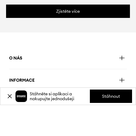
Zjistěte více
O NÁS
INFORMACE
Stáhněte si aplikaci a
Stáhnout
nakupujte jednodušeji
SLUŽBY ZÁKAZNÍKŮM
MOBILNÍ APLIKACE