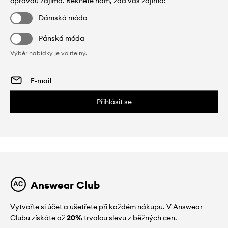
opravdu zajímá. Řekněte nám, zda vás zajímá:
Dámská móda
Pánská móda
Výběr nabídky je volitelný.
Přihlásit se
Answear Club
Vytvořte si účet a ušetřete při každém nákupu. V Answear
Clubu získáte až
20%
trvalou slevu z běžných cen.