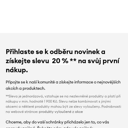
Přihlaste se k odběru novinek a
získejte slevu
20 %
** na svůj první
nákup.
Připojte se k naší komunitě a získejte informace o nejnovějších
akcích a produktech.
**Sleva je jednorázová, vztahuje se na nezlevněné produkty a platí při
nákupu v min. hodnotě 1 900 Kč. Slevu nelze kombinovat s jinými
akcemi a některé produkty mohou být ze slevy vyloučeny. Podrobnosti
na webové stránce:
produkty vyloučené z akce
Chceme, aby do vaší schránky přicházelo jen to, co vás