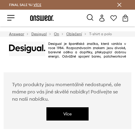
FINAL SALE %!
VÍCE
Ušetřete s Answear Club
Answear
Desigual
On
Oblečení
T-shirt a polo
Desigual je španělská značka, která vznikla v
roce 1984. Rozpoznávacím znakem jsou divoké,
barevné oděvy a doplňky, překypující dobrou
energii. Odvážné spojení barev, patchworkové
vzory, vyšívaní, zdobení a překvapující design způsobují, že vedle kolekce
Desigual nelze lhostejně projít. Máte-li rádi originální oblečení, a móda je
pro Vás hrou, Desigual je Vaší jasnou volbou.
Tyto produkty jsou momentálně nedostupné, ale
máme pro vás jiné skvělé nabídky! Podívejte se
na naši nabídku.
Více