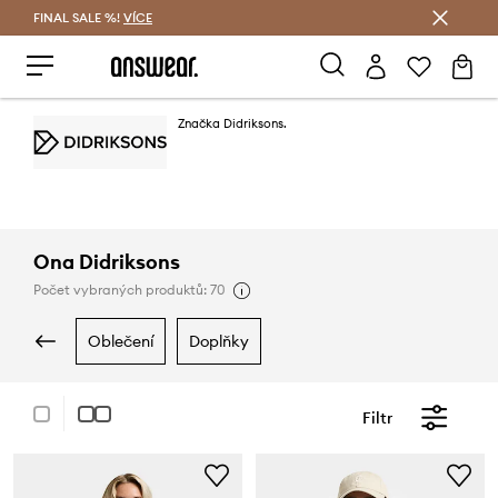
FINAL SALE %!
VÍCE
Ušetřete s Answear Club
Značka Didriksons.
Ona Didriksons
Počet vybraných produktů: 70
oblečení
doplňky
Filtr