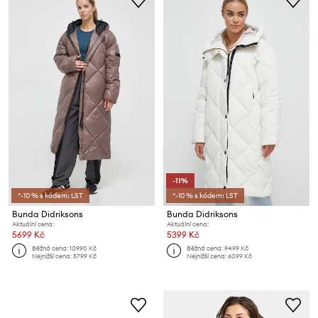
-11%
*-10 % s kódem: LST
*-10 % s kódem: LST
Bunda Didriksons
Bunda Didriksons
Aktuální cena:
Aktuální cena:
5699 Kč
5399 Kč
Běžná cena:
10990 Kč
Běžná cena:
9499 Kč
Nejnižší cena:
5799 Kč
Nejnižší cena:
6099 Kč