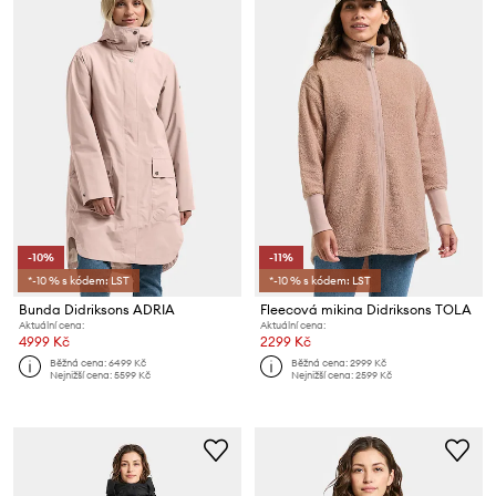
-10%
-11%
*-10 % s kódem: LST
*-10 % s kódem: LST
Bunda Didriksons ADRIA
Fleecová mikina Didriksons TOLA
Aktuální cena:
Aktuální cena:
4999 Kč
2299 Kč
Běžná cena:
6499 Kč
Běžná cena:
2999 Kč
Nejnižší cena:
5599 Kč
Nejnižší cena:
2599 Kč