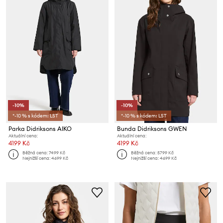
-10%
-10%
*-10 % s kódem: LST
*-10 % s kódem: LST
Parka Didriksons AIKO
Bunda Didriksons GWEN
Aktuální cena:
Aktuální cena:
4199 Kč
4199 Kč
Běžná cena:
7499 Kč
Běžná cena:
5799 Kč
Nejnižší cena:
4699 Kč
Nejnižší cena:
4699 Kč