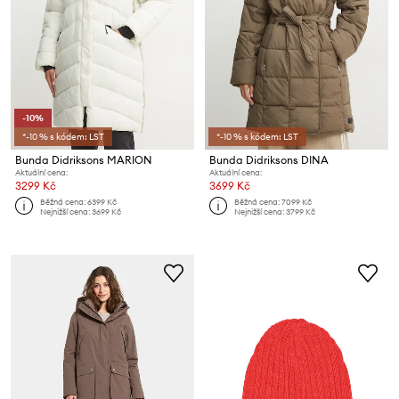
-10%
*-10 % s kódem: LST
*-10 % s kódem: LST
Bunda Didriksons MARION
Bunda Didriksons DINA
Aktuální cena:
Aktuální cena:
3299 Kč
3699 Kč
Běžná cena:
6399 Kč
Běžná cena:
7099 Kč
Nejnižší cena:
3699 Kč
Nejnižší cena:
3799 Kč