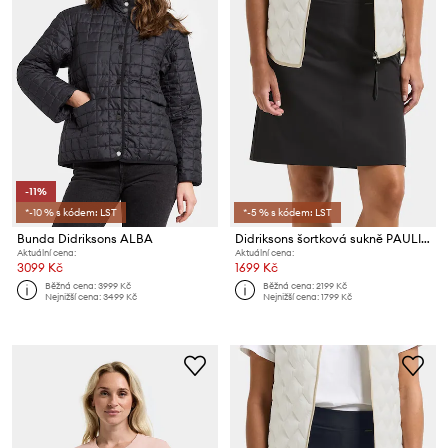
-11%
*-10 % s kódem: LST
*-5 % s kódem: LST
Bunda Didriksons ALBA
Didriksons šortková sukně PAULINA
Aktuální cena:
Aktuální cena:
3099 Kč
1699 Kč
Běžná cena:
3999 Kč
Běžná cena:
2199 Kč
Nejnižší cena:
3499 Kč
Nejnižší cena:
1799 Kč