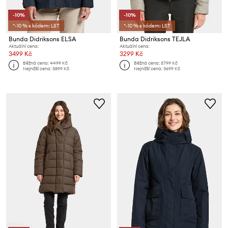
-10%
-10%
*-10 % s kódem: LST
*-10 % s kódem: LST
Bunda Didriksons ELSA
Bunda Didriksons TEJLA
Aktuální cena:
Aktuální cena:
3499 Kč
3299 Kč
Běžná cena:
4499 Kč
Běžná cena:
5799 Kč
Nejnižší cena:
3899 Kč
Nejnižší cena:
3699 Kč