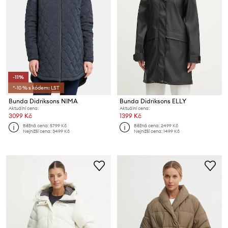
-11%
*-10 % s kódem: LST
Bunda Didriksons NIMA
Bunda Didriksons ELLY
Aktuální cena:
Aktuální cena:
3099 Kč
1399 Kč
Běžná cena:
5799 Kč
Běžná cena:
2499 Kč
Nejnižší cena:
3499 Kč
Nejnižší cena:
1499 Kč