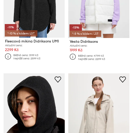
-11%
-13%
*-10 % s kódem: LST
*-5 % s kódem: LST
Fleecová mikina Didriksons UMI
Vesta Didriksons
Aktuální cena:
Aktuální cena:
2299 Kč
1999 Kč
Běžná cena:
3199 Kč
Běžná cena:
4799 Kč
Nejnižší cena:
2599 Kč
Nejnižší cena:
2299 Kč