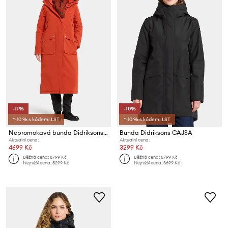
-11%
-10%
*-10 % s kódem: LST
*-10 % s kódem: LST
Nepromokavá bunda Didriksons MELODY
Bunda Didriksons CAJSA
Aktuální cena:
Aktuální cena:
4699 Kč
3299 Kč
Běžná cena:
8799 Kč
Běžná cena:
5799 Kč
Nejnižší cena:
5299 Kč
Nejnižší cena:
3699 Kč