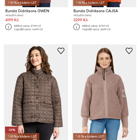
*-10 % s kódem: LST
*-10 % s kódem: LST
Bunda Didriksons GWEN
Bunda Didriksons CAJSA
Aktuální cena:
Aktuální cena:
4199 Kč
3299 Kč
Běžná cena:
5799 Kč
Běžná cena:
5799 Kč
Nejnižší cena:
4699 Kč
Nejnižší cena:
3699 Kč
-12%
*-10 % s kódem: LST
*-5 % s kódem: LST