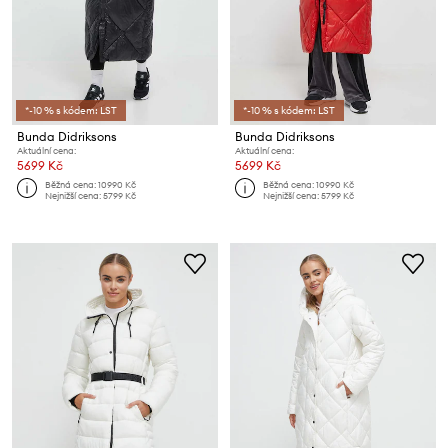
*-10 % s kódem: LST
*-10 % s kódem: LST
Bunda Didriksons
Bunda Didriksons
Aktuální cena:
Aktuální cena:
5699 Kč
5699 Kč
Běžná cena:
10990 Kč
Běžná cena:
10990 Kč
Nejnižší cena:
5799 Kč
Nejnižší cena:
5799 Kč