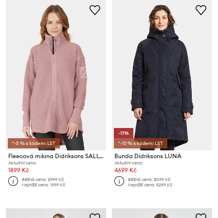
-11%
*-5 % s kódem: LST
*-10 % s kódem: LST
Fleecová mikina Didriksons SALLY
Bunda Didriksons LUNA
Aktuální cena:
Aktuální cena:
1899 Kč
4699 Kč
Běžná cena:
2999 Kč
Běžná cena:
8099 Kč
Nejnižší cena:
1999 Kč
Nejnižší cena:
5299 Kč