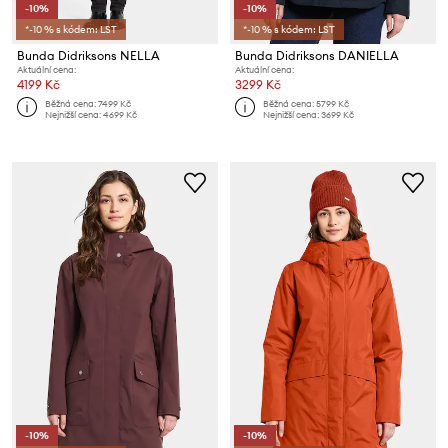
-10%
-10%
*-10 % s kódem: LST
*-10 % s kódem: LST
Bunda Didriksons NELLA
Bunda Didriksons DANIELLA
Aktuální cena:
Aktuální cena:
4199 Kč
3299 Kč
Běžná cena:
7499 Kč
Běžná cena:
5799 Kč
Nejnižší cena:
4699 Kč
Nejnižší cena:
3699 Kč
-10%
-10%