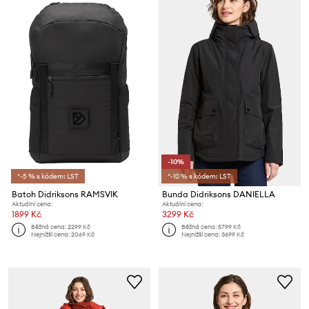
-10%
*-5 % s kódem: LST
*-10 % s kódem: LST
Batoh Didriksons RAMSVIK
Bunda Didriksons DANIELLA
Aktuální cena:
Aktuální cena:
1899 Kč
3299 Kč
Běžná cena:
2299 Kč
Běžná cena:
5799 Kč
Nejnižší cena:
2069 Kč
Nejnižší cena:
3699 Kč