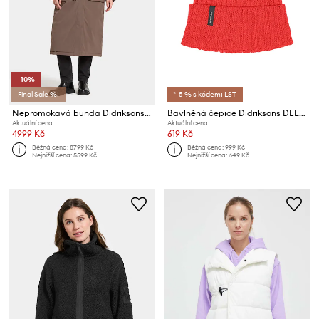
-10%
Final Sale %!
*-5 % s kódem: LST
Nepromokavá bunda Didriksons MELODY
Bavlněná čepice Didriksons DELMAR
Aktuální cena:
Aktuální cena:
4999 Kč
619 Kč
Běžná cena:
8799 Kč
Běžná cena:
999 Kč
Nejnižší cena:
5599 Kč
Nejnižší cena:
649 Kč