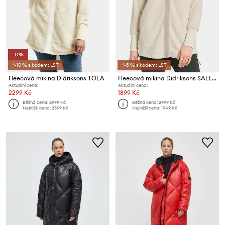
-11%
*-10 % s kódem: LST
*-5 % s kódem: LST
Fleecová mikina Didriksons TOLA
Fleecová mikina Didriksons SALLY
Aktuální cena:
Aktuální cena:
2299 Kč
1899 Kč
Běžná cena:
2999 Kč
Běžná cena:
2999 Kč
Nejnižší cena:
2599 Kč
Nejnižší cena:
1949 Kč