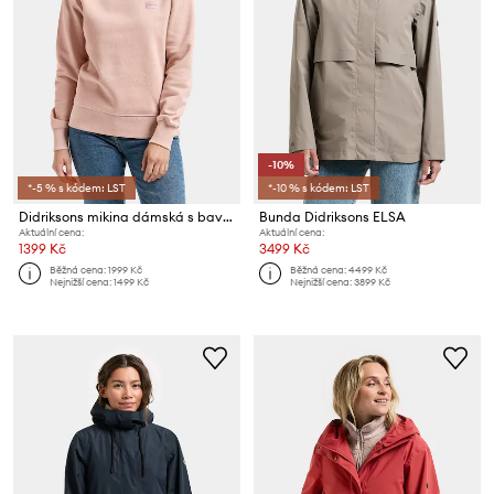
-10%
*-5 % s kódem: LST
*-10 % s kódem: LST
Didriksons mikina dámská s bavlnou CALLIE
Bunda Didriksons ELSA
Aktuální cena:
Aktuální cena:
1399 Kč
3499 Kč
Běžná cena:
1999 Kč
Běžná cena:
4499 Kč
Nejnižší cena:
1499 Kč
Nejnižší cena:
3899 Kč