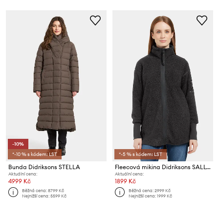
-10%
*-10 % s kódem: LST
*-5 % s kódem: LST
Bunda Didriksons STELLA
Fleecová mikina Didriksons SALLY
Aktuální cena:
Aktuální cena:
4999 Kč
1899 Kč
Běžná cena:
8799 Kč
Běžná cena:
2999 Kč
Nejnižší cena:
5599 Kč
Nejnižší cena:
1999 Kč