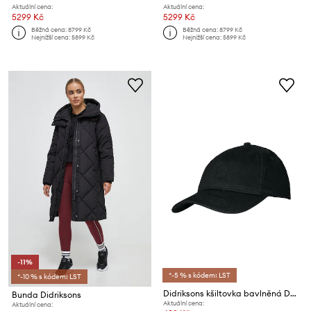
Aktuální cena:
Aktuální cena:
5299 Kč
5299 Kč
Běžná cena:
8799 Kč
Běžná cena:
8799 Kč
Nejnižší cena:
5899 Kč
Nejnižší cena:
5899 Kč
-11%
*-5 % s kódem: LST
*-10 % s kódem: LST
Didriksons kšiltovka bavlněná DERIN
Bunda Didriksons
Aktuální cena:
Aktuální cena: