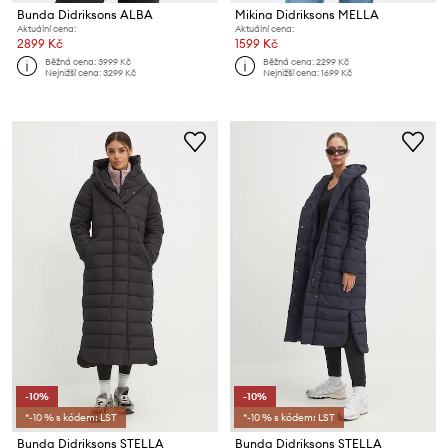
Bunda Didriksons ALBA
Mikina Didriksons MELLA
Aktuální cena:
Aktuální cena:
2899 Kč
1599 Kč
Běžná cena:
3999 Kč
Běžná cena:
2299 Kč
Nejnižší cena:
3299 Kč
Nejnižší cena:
1699 Kč
-10%
-10%
*-10 % s kódem: LST
*-10 % s kódem: LST
Bunda Didriksons STELLA
Bunda Didriksons STELLA