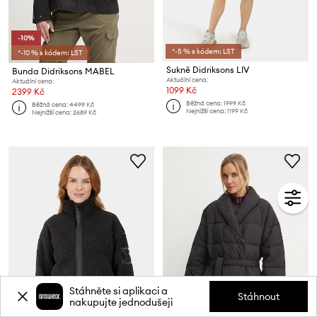
-10%
*-5 % s kódem: LST
*-10 % s kódem: LST
Sukně Didriksons LIV
Bunda Didriksons MABEL
Aktuální cena:
Aktuální cena:
1099 Kč
2399 Kč
Běžná cena:
1999 Kč
Běžná cena:
4499 Kč
Nejnižší cena:
1199 Kč
Nejnižší cena:
2689 Kč
Stáhněte si aplikaci a
Stáhnout
nakupujte jednodušeji