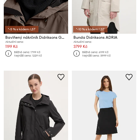
*-5 % s kódem: LST
*-10 % s kódem: LST
Bavlňený nákrčník Didriksons GALIA
Bunda Didriksons ADRIA
Aktuální cena:
Aktuální cena:
1199 Kč
3799 Kč
Běžná cena:
1799 Kč
Běžná cena:
6199 Kč
Nejnižší cena:
1229 Kč
Nejnižší cena:
3999 Kč