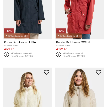
-10%
-12%
*-10 % s kódem: LST
*-10 % s kódem: LST
Parka Didriksons ELINA
Bunda Didriksons GWEN
Aktuální cena:
Aktuální cena:
4199 Kč
4399 Kč
Běžná cena:
5499 Kč
Běžná cena:
5799 Kč
Nejnižší cena:
4699 Kč
Nejnižší cena:
4999 Kč