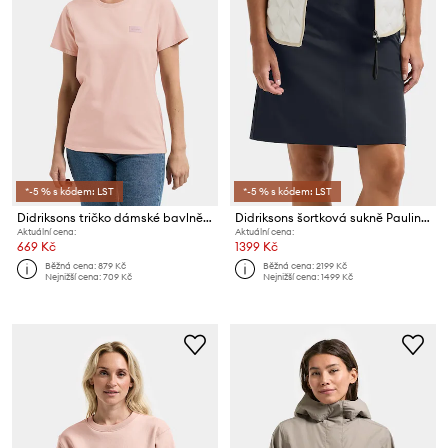
*-5 % s kódem: LST
*-5 % s kódem: LST
Didriksons tričko dámské bavlněné HOLLY
Didriksons šortková sukně Paulina
Aktuální cena:
Aktuální cena:
669 Kč
1399 Kč
Běžná cena:
879 Kč
Běžná cena:
2199 Kč
Nejnižší cena:
709 Kč
Nejnižší cena:
1499 Kč