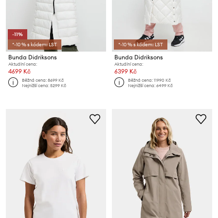
-11%
*-10 % s kódem: LST
*-10 % s kódem: LST
Bunda Didriksons
Bunda Didriksons
Aktuální cena:
Aktuální cena:
4699 Kč
6399 Kč
Běžná cena:
8699 Kč
Běžná cena:
11990 Kč
Nejnižší cena:
5299 Kč
Nejnižší cena:
6499 Kč