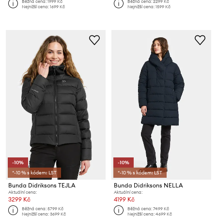
Běžná cena:
1999 Kč
Běžná cena:
2299 Kč
Nejnižší cena:
1699 Kč
Nejnižší cena:
1599 Kč
-10%
-10%
*-10 % s kódem: LST
*-10 % s kódem: LST
Bunda Didriksons TEJLA
Bunda Didriksons NELLA
Aktuální cena:
Aktuální cena:
3299 Kč
4199 Kč
Běžná cena:
5799 Kč
Běžná cena:
7499 Kč
Nejnižší cena:
3699 Kč
Nejnižší cena:
4699 Kč