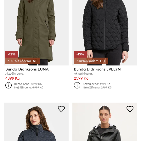
-12%
-13%
*-10 % s kódem: LST
*-10 % s kódem: LST
Bunda Didriksons LUNA
Bunda Didriksons EVELYN
Aktuální cena:
Aktuální cena:
4399 Kč
2599 Kč
Běžná cena:
8099 Kč
Běžná cena:
4999 Kč
Nejnižší cena:
4999 Kč
Nejnižší cena:
2999 Kč