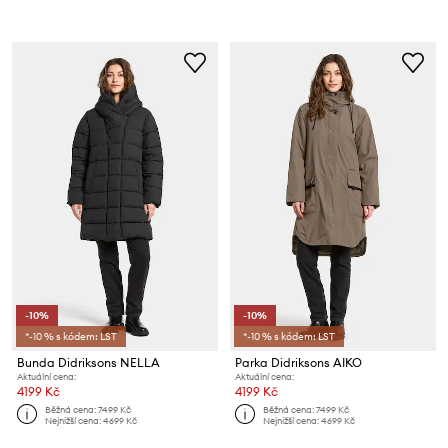
-10%
-10%
*-10 % s kódem: LST
*-10 % s kódem: LST
Bunda Didriksons NELLA
Parka Didriksons AIKO
Aktuální cena:
Aktuální cena:
4199 Kč
4199 Kč
Běžná cena:
7499 Kč
Běžná cena:
7499 Kč
Nejnižší cena:
4699 Kč
Nejnižší cena:
4699 Kč