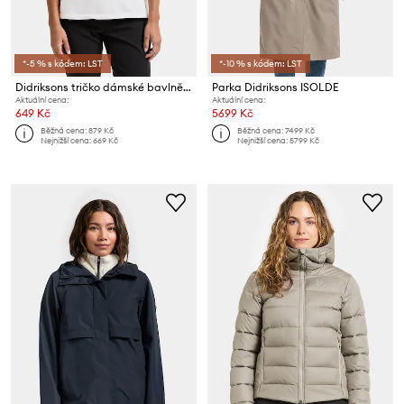
*-5 % s kódem: LST
*-10 % s kódem: LST
Didriksons tričko dámské bavlněné HOLLY
Parka Didriksons ISOLDE
Aktuální cena:
Aktuální cena:
649 Kč
5699 Kč
Běžná cena:
879 Kč
Běžná cena:
7499 Kč
Nejnižší cena:
669 Kč
Nejnižší cena:
5799 Kč